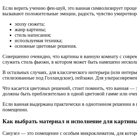
Если верить учению фен-шуй, это ванная символизирует проце
вызывают положительные эмоции, радость, чувство умиротворе
эпоху сюжета;
жанр картины;
стиль написания;
используемая техника;
основные цветовые решения.
Совершенно очевидно, что картины в ванную комнату с совр
служить стиль фьюжн, в котором может быть намешено несколь
В остальных случаях, для классического интерьера (или интер
стилизованные под Голландские), пейзажи. Для ультрасовремен
Что касается цветовых решений, стоит помнить, что ванная — 
должны быть приблизительно в одной цветовой гамме или оче
Если ванная выдержана практически в однотонном решении в п
помещении.
Как выбрать материал и исполнение для картин
Санузел — это помещение с особым микроклиматом, для которо