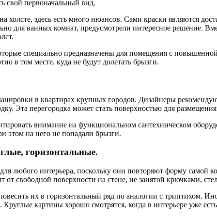
ть свой первоначальный вид.
а холсте, здесь есть много нюансов. Сами краски являются дост
ьно для ванных комнат, предусмотрели интересное решение. Вм
лст.
 которые специально предназначены для помещения с повышенной
но в том месте, куда не будут долетать брызги.
анировки в квартирах крупных городов. Дизайнеры рекомендую
одку. Эта перегородка может стать поверхностью для размещения
центировать внимание на функциональном сантехническом обору
ри этом на него не попадали брызги.
глые, горизонтальные.
ля любого интерьера, поскольку они повторяют форму самой ком
т от свободной поверхности на стене, не занятой крючками, ст
повесить их в горизонтальный ряд по аналогии с триптихом. Ин
 Круглые картины хорошо смотрятся, когда в интерьере уже ест