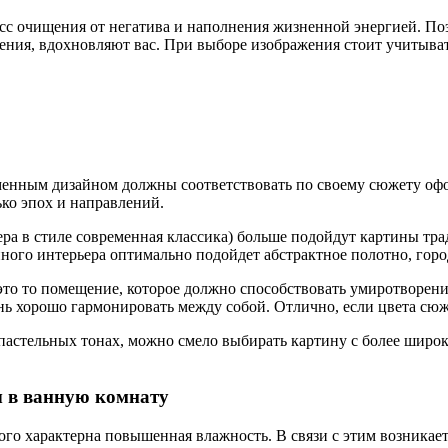
сс очищения от негатива и наполнения жизненной энергией. Поэ
ния, вдохновляют вас. При выборе изображения стоит учитыват
еменным дизайном должны соответствовать по своему сюжету о
ко эпох и направлений.
ьера в стиле современная классика) больше подойдут картины т
ного интерьера оптимально подойдет абстрактное полотно, горо
это то помещение, которое должно способствовать умиротворению
нь хорошо гармонировать между собой. Отлично, если цвета сю
астельных тонах, можно смело выбирать картину с более широко
ы в ванную комнату
го характерна повышенная влажность. В связи с этим возникает