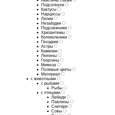
Анютины глазки
Подсолнухи
Кактусы
Нарциссы
Лилии
Незабудки
Подснежники
Хризантемы
Колокольчики
Гвоздики
Астры
Камелии
Люпины
Георгины
Мимоза
Полевые цветы
Материал
с животными
с рыбами
Рыбы
с птицами
Лебеди
Павлины
Снегири
Совы