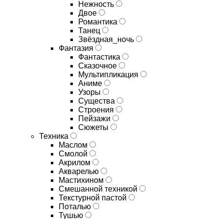
Нежность
Двое
Романтика
Танец
Звёздная_ночь
Фантазия
Фантастика
Сказочное
Мультипликация
Аниме
Узоры
Существа
Строения
Пейзажи
Сюжеты
Техника
Маслом
Смолой
Акрилом
Акварелью
Мастихином
Смешанной техникой
Текстурной пастой
Поталью
Тушью