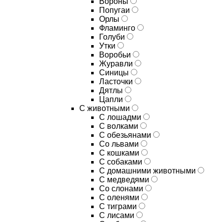
Вороны
Попугаи
Орлы
Фламинго
Голуби
Утки
Воробьи
Журавли
Синицы
Ласточки
Дятлы
Цапли
С животными
С лошадми
С волками
С обезьянами
Со львами
С кошками
С собаками
С домашними животными
С медведями
Со слонами
С оленями
С тиграми
С лисами