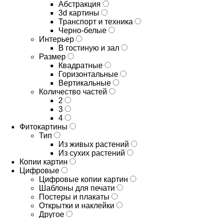
Абстракция
3d картины
Транспорт и техника
Черно-белые
Интерьер
В гостиную и зал
Размер
Квадратные
Горизонтальные
Вертикальные
Количество частей
2
3
4
Фитокартины
Тип
Из живых растений
Из сухих растений
Копии картин
Цифровые
Цифровые копии картин
Шаблоны для печати
Постеры и плакаты
Открытки и наклейки
Другое