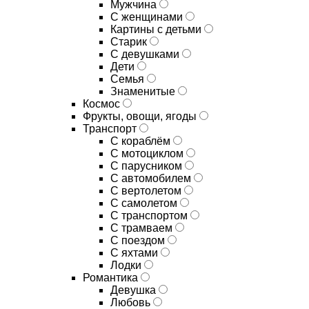
Мужчина
С женщинами
Картины с детьми
Старик
С девушками
Дети
Семья
Знаменитые
Космос
Фрукты, овощи, ягоды
Транспорт
С кораблём
С мотоциклом
С парусником
С автомобилем
С вертолетом
С самолетом
С транспортом
С трамваем
С поездом
С яхтами
Лодки
Романтика
Девушка
Любовь