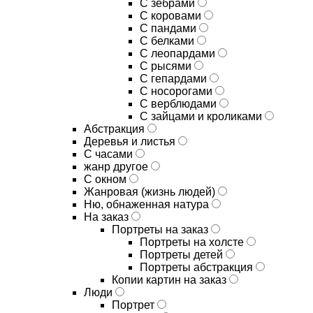
С зебрами
С коровами
С пандами
С белками
С леопардами
С рысями
С гепардами
С носорогами
С верблюдами
С зайцами и кроликами
Абстракция
Деревья и листья
С часами
жанр другое
С окном
Жанровая (жизнь людей)
Ню, обнаженная натура
На заказ
Портреты на заказ
Портреты на холсте
Портреты детей
Портреты абстракция
Копии картин на заказ
Люди
Портрет