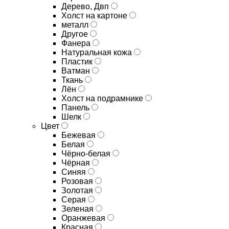
Дерево, Двп
Холст на картоне
металл
Другое
Фанера
Натуральная кожа
Пластик
Ватман
Ткань
Лён
Холст на подрамнике
Панель
Шелк
Цвет
Бежевая
Белая
Чёрно-белая
Чёрная
Синяя
Розовая
Золотая
Серая
Зеленая
Оранжевая
Красная