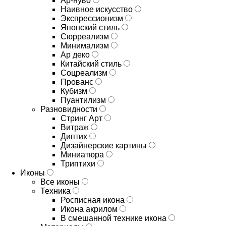
Ар-нуво
Наивное искусство
Экспрессионизм
Японский стиль
Сюрреализм
Минимализм
Ар деко
Китайский стиль
Соцреализм
Прованс
Кубизм
Пуантилизм
Разновидности
Стринг Арт
Витраж
Диптих
Дизайнерские картины
Миниатюра
Триптихи
Иконы
Все иконы
Техника
Росписная икона
Икона акрилом
В смешанной технике икона