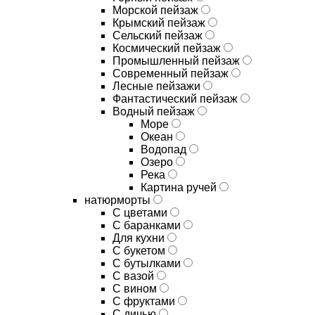
Морской пейзаж
Крымский пейзаж
Сельский пейзаж
Космический пейзаж
Промышленный пейзаж
Современный пейзаж
Лесные пейзажи
Фантастический пейзаж
Водный пейзаж
Море
Океан
Водопад
Озеро
Река
Картина ручей
натюрморты
С цветами
С баранками
Для кухни
C букетом
C бутылками
C вазой
C вином
C фруктами
C дичью