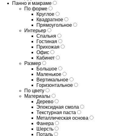
Панно и макраме
По форме
Круглое
Квадратное
Прямоугольное
Интерьер
Спальня
Гостиная
Прихожая
Офис
Кабинет
Размер
Большое
Маленькое
Вертикальное
Горизонтальное
По цвету
Материалы
Дерево
Эпоксидная смола
Текстурная паста
Металлическая основа
Фанера
Шерсть
Поталь