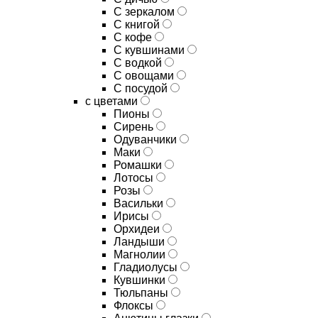
C зеркалом
C книгой
C кофе
C кувшинами
C водкой
C овощами
C посудой
с цветами
Пионы
Сирень
Одуванчики
Маки
Ромашки
Лотосы
Розы
Васильки
Ирисы
Орхидеи
Ландыши
Магнолии
Гладиолусы
Кувшинки
Тюльпаны
Флоксы