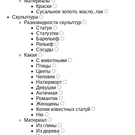
Материалы
Краски
Сусальное золото, масло, лак
Скульптура
Разновидности скульптур
Статуи
Статуэтки
Барельеф
Рельеф
Сосуды
Какая
С животными
Птицы
Цветы
Человек
Натюрморт
Девушки
Античная
Романтик
Женщины
Копии известных статуй
Ню
Материал
Из глины
Из дерева