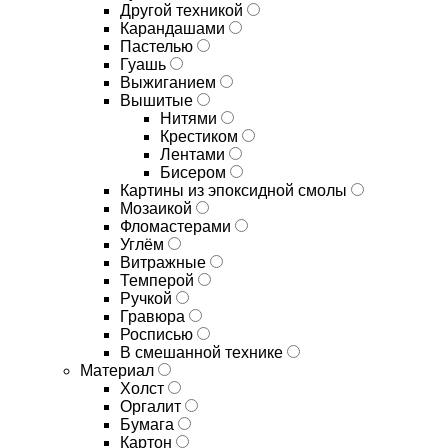
Другой техникой
Карандашами
Пастелью
Гуашь
Выжиганием
Вышитые
Нитями
Крестиком
Лентами
Бисером
Картины из эпоксидной смолы
Мозаикой
Фломастерами
Углём
Витражные
Темперой
Ручкой
Гравюра
Росписью
В смешанной технике
Материал
Холст
Оргалит
Бумага
Картон