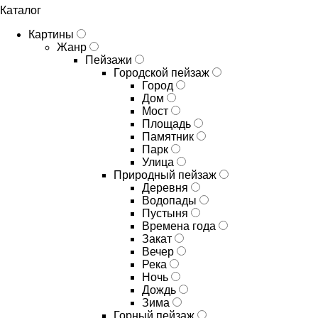
Каталог
Картины
Жанр
Пейзажи
Городской пейзаж
Город
Дом
Мост
Площадь
Памятник
Парк
Улица
Природный пейзаж
Деревня
Водопады
Пустыня
Времена года
Закат
Вечер
Река
Ночь
Дождь
Зима
Горный пейзаж