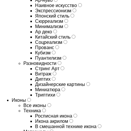
Ар-нуво
Наивное искусство
Экспрессионизм
Японский стиль
Сюрреализм
Минимализм
Ар деко
Китайский стиль
Соцреализм
Прованс
Кубизм
Пуантилизм
Разновидности
Стринг Арт
Витраж
Диптих
Дизайнерские картины
Миниатюра
Триптихи
Иконы
Все иконы
Техника
Росписная икона
Икона акрилом
В смешанной технике икона