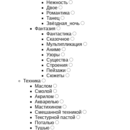
Нежность
Двое
Романтика
Танец
Звёздная_ночь
Фантазия
Фантастика
Сказочное
Мультипликация
Аниме
Узоры
Существа
Строения
Пейзажи
Сюжеты
Техника
Маслом
Смолой
Акрилом
Акварелью
Мастихином
Смешанной техникой
Текстурной пастой
Поталью
Тушью