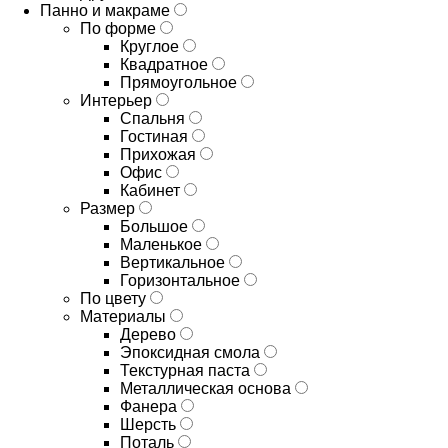
Панно и макраме
По форме
Круглое
Квадратное
Прямоугольное
Интерьер
Спальня
Гостиная
Прихожая
Офис
Кабинет
Размер
Большое
Маленькое
Вертикальное
Горизонтальное
По цвету
Материалы
Дерево
Эпоксидная смола
Текстурная паста
Металлическая основа
Фанера
Шерсть
Поталь