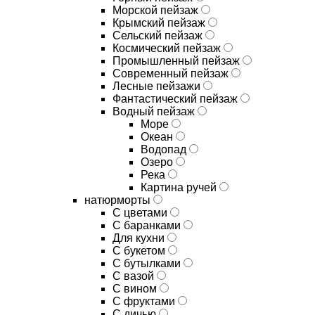
Морской пейзаж
Крымский пейзаж
Сельский пейзаж
Космический пейзаж
Промышленный пейзаж
Современный пейзаж
Лесные пейзажи
Фантастический пейзаж
Водный пейзаж
Море
Океан
Водопад
Озеро
Река
Картина ручей
натюрморты
С цветами
С баранками
Для кухни
C букетом
C бутылками
C вазой
C вином
C фруктами
C дичью