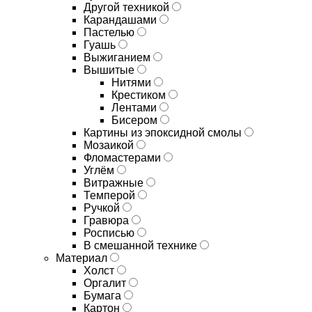
Другой техникой
Карандашами
Пастелью
Гуашь
Выжиганием
Вышитые
Нитями
Крестиком
Лентами
Бисером
Картины из эпоксидной смолы
Мозаикой
Фломастерами
Углём
Витражные
Темперой
Ручкой
Гравюра
Росписью
В смешанной технике
Материал
Холст
Оргалит
Бумага
Картон