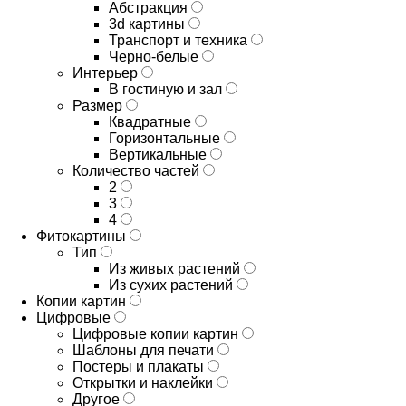
Абстракция
3d картины
Транспорт и техника
Черно-белые
Интерьер
В гостиную и зал
Размер
Квадратные
Горизонтальные
Вертикальные
Количество частей
2
3
4
Фитокартины
Тип
Из живых растений
Из сухих растений
Копии картин
Цифровые
Цифровые копии картин
Шаблоны для печати
Постеры и плакаты
Открытки и наклейки
Другое