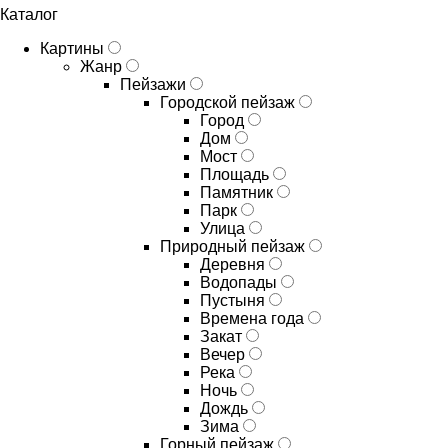
Каталог
Картины
Жанр
Пейзажи
Городской пейзаж
Город
Дом
Мост
Площадь
Памятник
Парк
Улица
Природный пейзаж
Деревня
Водопады
Пустыня
Времена года
Закат
Вечер
Река
Ночь
Дождь
Зима
Горный пейзаж