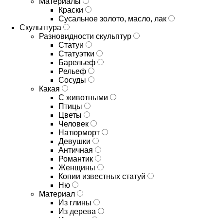
Материалы
Краски
Сусальное золото, масло, лак
Скульптура
Разновидности скульптур
Статуи
Статуэтки
Барельеф
Рельеф
Сосуды
Какая
С животными
Птицы
Цветы
Человек
Натюрморт
Девушки
Античная
Романтик
Женщины
Копии известных статуй
Ню
Материал
Из глины
Из дерева