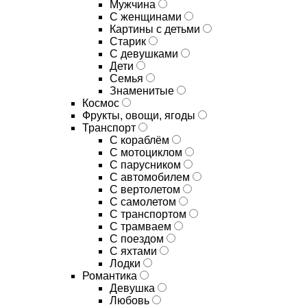
Мужчина
С женщинами
Картины с детьми
Старик
С девушками
Дети
Семья
Знаменитые
Космос
Фрукты, овощи, ягоды
Транспорт
С кораблём
С мотоциклом
С парусником
С автомобилем
С вертолетом
С самолетом
С транспортом
С трамваем
С поездом
С яхтами
Лодки
Романтика
Девушка
Любовь