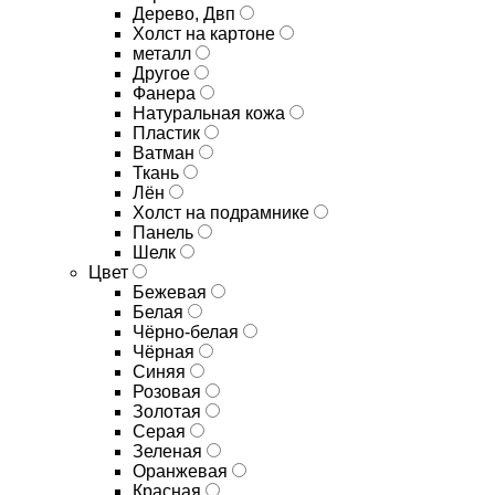
Дерево, Двп
Холст на картоне
металл
Другое
Фанера
Натуральная кожа
Пластик
Ватман
Ткань
Лён
Холст на подрамнике
Панель
Шелк
Цвет
Бежевая
Белая
Чёрно-белая
Чёрная
Синяя
Розовая
Золотая
Серая
Зеленая
Оранжевая
Красная