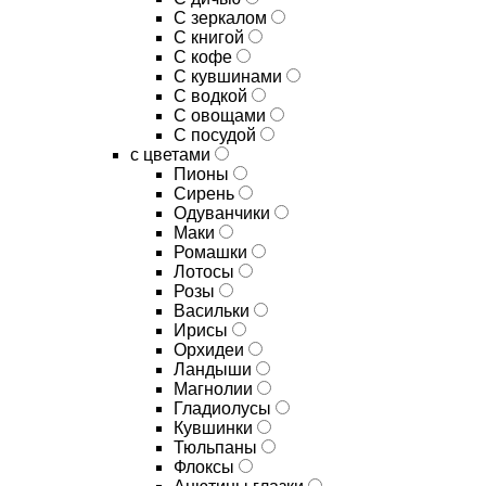
C зеркалом
C книгой
C кофе
C кувшинами
C водкой
C овощами
C посудой
с цветами
Пионы
Сирень
Одуванчики
Маки
Ромашки
Лотосы
Розы
Васильки
Ирисы
Орхидеи
Ландыши
Магнолии
Гладиолусы
Кувшинки
Тюльпаны
Флоксы