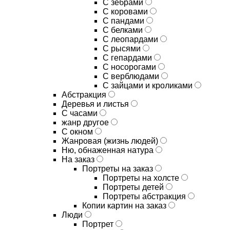
С зебрами
С коровами
С пандами
С белками
С леопардами
С рысями
С гепардами
С носорогами
С верблюдами
С зайцами и кроликами
Абстракция
Деревья и листья
С часами
жанр другое
С окном
Жанровая (жизнь людей)
Ню, обнаженная натура
На заказ
Портреты на заказ
Портреты на холсте
Портреты детей
Портреты абстракция
Копии картин на заказ
Люди
Портрет