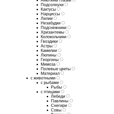
Анютины глазки
Подсолнухи
Кактусы
Нарциссы
Лилии
Незабудки
Подснежники
Хризантемы
Колокольчики
Гвоздики
Астры
Камелии
Люпины
Георгины
Мимоза
Полевые цветы
Материал
с животными
с рыбами
Рыбы
с птицами
Лебеди
Павлины
Снегири
Совы