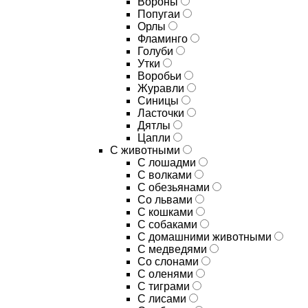
Вороны
Попугаи
Орлы
Фламинго
Голуби
Утки
Воробьи
Журавли
Синицы
Ласточки
Дятлы
Цапли
С животными
С лошадми
С волками
С обезьянами
Со львами
С кошками
С собаками
С домашними животными
С медведями
Со слонами
С оленями
С тиграми
С лисами