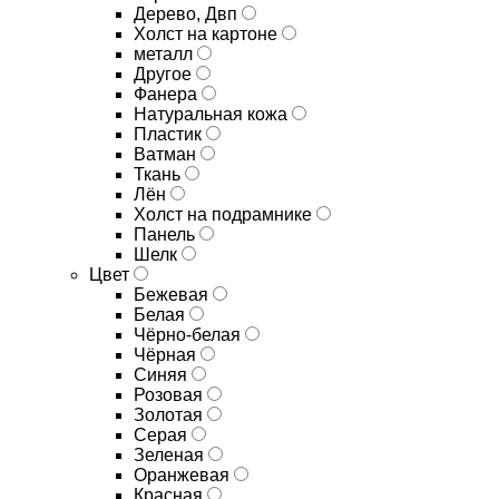
Дерево, Двп
Холст на картоне
металл
Другое
Фанера
Натуральная кожа
Пластик
Ватман
Ткань
Лён
Холст на подрамнике
Панель
Шелк
Цвет
Бежевая
Белая
Чёрно-белая
Чёрная
Синяя
Розовая
Золотая
Серая
Зеленая
Оранжевая
Красная