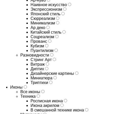
Ар-нуво
Наивное искусство
Экспрессионизм
Японский стиль
Сюрреализм
Минимализм
Ар деко
Китайский стиль
Соцреализм
Прованс
Кубизм
Пуантилизм
Разновидности
Стринг Арт
Витраж
Диптих
Дизайнерские картины
Миниатюра
Триптихи
Иконы
Все иконы
Техника
Росписная икона
Икона акрилом
В смешанной технике икона