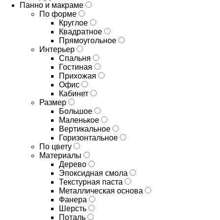
Панно и макраме
По форме
Круглое
Квадратное
Прямоугольное
Интерьер
Спальня
Гостиная
Прихожая
Офис
Кабинет
Размер
Большое
Маленькое
Вертикальное
Горизонтальное
По цвету
Материалы
Дерево
Эпоксидная смола
Текстурная паста
Металлическая основа
Фанера
Шерсть
Поталь