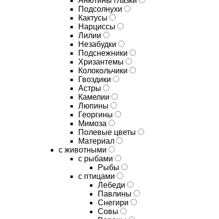
Анютины глазки
Подсолнухи
Кактусы
Нарциссы
Лилии
Незабудки
Подснежники
Хризантемы
Колокольчики
Гвоздики
Астры
Камелии
Люпины
Георгины
Мимоза
Полевые цветы
Материал
с животными
с рыбами
Рыбы
с птицами
Лебеди
Павлины
Снегири
Совы