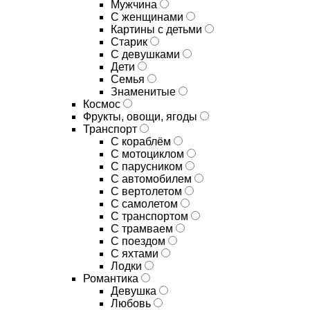
Мужчина
С женщинами
Картины с детьми
Старик
С девушками
Дети
Семья
Знаменитые
Космос
Фрукты, овощи, ягоды
Транспорт
С кораблём
С мотоциклом
С парусником
С автомобилем
С вертолетом
С самолетом
С транспортом
С трамваем
С поездом
С яхтами
Лодки
Романтика
Девушка
Любовь