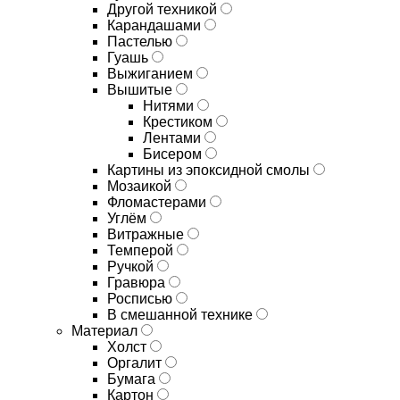
Другой техникой
Карандашами
Пастелью
Гуашь
Выжиганием
Вышитые
Нитями
Крестиком
Лентами
Бисером
Картины из эпоксидной смолы
Мозаикой
Фломастерами
Углём
Витражные
Темперой
Ручкой
Гравюра
Росписью
В смешанной технике
Материал
Холст
Оргалит
Бумага
Картон