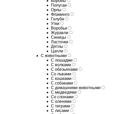
Вороны
Попугаи
Орлы
Фламинго
Голуби
Утки
Воробьи
Журавли
Синицы
Ласточки
Дятлы
Цапли
С животными
С лошадми
С волками
С обезьянами
Со львами
С кошками
С собаками
С домашними животными
С медведями
Со слонами
С оленями
С тиграми
С лисами