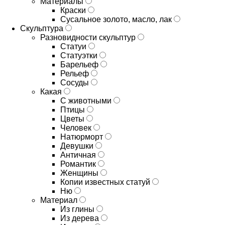
Материалы
Краски
Сусальное золото, масло, лак
Скульптура
Разновидности скульптур
Статуи
Статуэтки
Барельеф
Рельеф
Сосуды
Какая
С животными
Птицы
Цветы
Человек
Натюрморт
Девушки
Античная
Романтик
Женщины
Копии известных статуй
Ню
Материал
Из глины
Из дерева