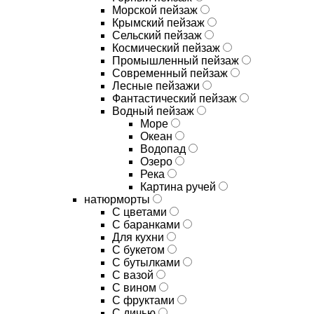
Морской пейзаж
Крымский пейзаж
Сельский пейзаж
Космический пейзаж
Промышленный пейзаж
Современный пейзаж
Лесные пейзажи
Фантастический пейзаж
Водный пейзаж
Море
Океан
Водопад
Озеро
Река
Картина ручей
натюрморты
С цветами
С баранками
Для кухни
C букетом
C бутылками
C вазой
C вином
C фруктами
C дичью