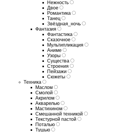
Нежность
Двое
Романтика
Танец
Звёздная_ночь
Фантазия
Фантастика
Сказочное
Мультипликация
Аниме
Узоры
Существа
Строения
Пейзажи
Сюжеты
Техника
Маслом
Смолой
Акрилом
Акварелью
Мастихином
Смешанной техникой
Текстурной пастой
Поталью
Тушью