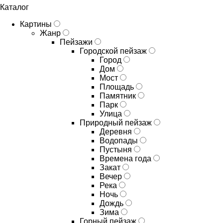
Каталог
Картины
Жанр
Пейзажи
Городской пейзаж
Город
Дом
Мост
Площадь
Памятник
Парк
Улица
Природный пейзаж
Деревня
Водопады
Пустыня
Времена года
Закат
Вечер
Река
Ночь
Дождь
Зима
Горный пейзаж