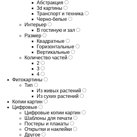
Абстракция
3d картины
Транспорт и техника
Черно-белые
Интерьер
В гостиную и зал
Размер
Квадратные
Горизонтальные
Вертикальные
Количество частей
2
3
4
Фитокартины
Тип
Из живых растений
Из сухих растений
Копии картин
Цифровые
Цифровые копии картин
Шаблоны для печати
Постеры и плакаты
Открытки и наклейки
Другое