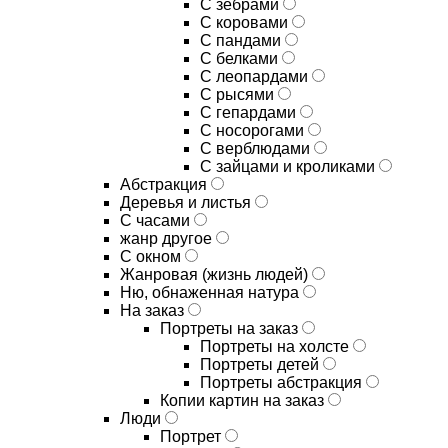
С зебрами
С коровами
С пандами
С белками
С леопардами
С рысями
С гепардами
С носорогами
С верблюдами
С зайцами и кроликами
Абстракция
Деревья и листья
С часами
жанр другое
С окном
Жанровая (жизнь людей)
Ню, обнаженная натура
На заказ
Портреты на заказ
Портреты на холсте
Портреты детей
Портреты абстракция
Копии картин на заказ
Люди
Портрет