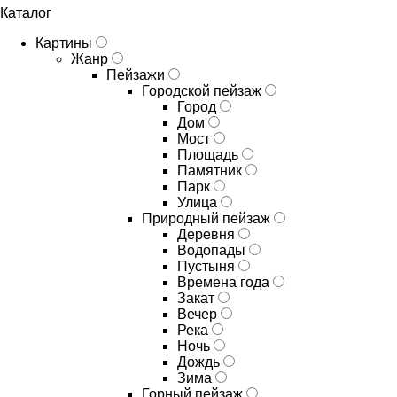
Каталог
Картины
Жанр
Пейзажи
Городской пейзаж
Город
Дом
Мост
Площадь
Памятник
Парк
Улица
Природный пейзаж
Деревня
Водопады
Пустыня
Времена года
Закат
Вечер
Река
Ночь
Дождь
Зима
Горный пейзаж