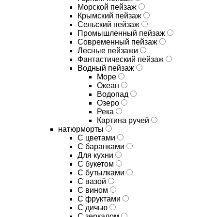
Морской пейзаж
Крымский пейзаж
Сельский пейзаж
Промышленный пейзаж
Современный пейзаж
Лесные пейзажи
Фантастический пейзаж
Водный пейзаж
Море
Океан
Водопад
Озеро
Река
Картина ручей
натюрморты
С цветами
С баранками
Для кухни
C букетом
C бутылками
C вазой
C вином
C фруктами
C дичью
C зеркалом