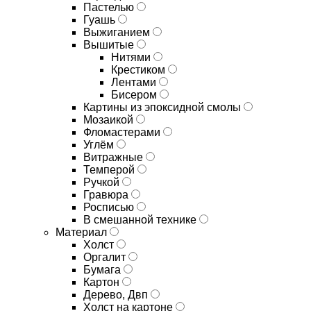
Пастелью
Гуашь
Выжиганием
Вышитые
Нитями
Крестиком
Лентами
Бисером
Картины из эпоксидной смолы
Мозаикой
Фломастерами
Углём
Витражные
Темперой
Ручкой
Гравюра
Росписью
В смешанной технике
Материал
Холст
Оргалит
Бумага
Картон
Дерево, Двп
Холст на картоне