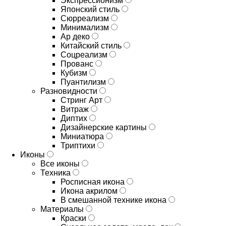
Экспрессионизм
Японский стиль
Сюрреализм
Минимализм
Ар деко
Китайский стиль
Соцреализм
Прованс
Кубизм
Пуантилизм
Разновидности
Стринг Арт
Витраж
Диптих
Дизайнерские картины
Миниатюра
Триптихи
Иконы
Все иконы
Техника
Росписная икона
Икона акрилом
В смешанной технике икона
Материалы
Краски