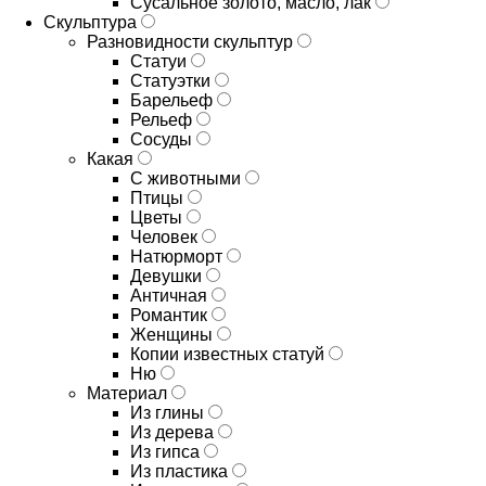
Сусальное золото, масло, лак
Скульптура
Разновидности скульптур
Статуи
Статуэтки
Барельеф
Рельеф
Сосуды
Какая
С животными
Птицы
Цветы
Человек
Натюрморт
Девушки
Античная
Романтик
Женщины
Копии известных статуй
Ню
Материал
Из глины
Из дерева
Из гипса
Из пластика