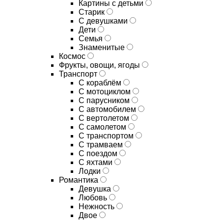
Картины с детьми
Старик
С девушками
Дети
Семья
Знаменитые
Космос
Фрукты, овощи, ягоды
Транспорт
С кораблём
С мотоциклом
С парусником
С автомобилем
С вертолетом
С самолетом
С транспортом
С трамваем
С поездом
С яхтами
Лодки
Романтика
Девушка
Любовь
Нежность
Двое