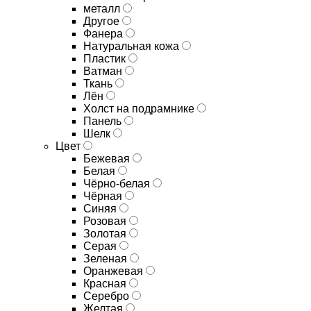
металл
Другое
Фанера
Натуральная кожа
Пластик
Ватман
Ткань
Лён
Холст на подрамнике
Панель
Шелк
Цвет
Бежевая
Белая
Чёрно-белая
Чёрная
Синяя
Розовая
Золотая
Серая
Зеленая
Оранжевая
Красная
Серебро
Желтая