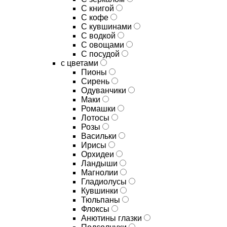
C книгой
C кофе
C кувшинами
C водкой
C овощами
C посудой
с цветами
Пионы
Сирень
Одуванчики
Маки
Ромашки
Лотосы
Розы
Васильки
Ирисы
Орхидеи
Ландыши
Магнолии
Гладиолусы
Кувшинки
Тюльпаны
Флоксы
Анютины глазки