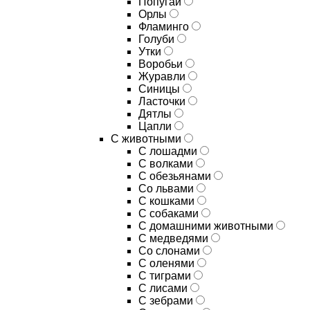
Попугаи
Орлы
Фламинго
Голуби
Утки
Воробьи
Журавли
Синицы
Ласточки
Дятлы
Цапли
С животными
С лошадми
С волками
С обезьянами
Со львами
С кошками
С собаками
С домашними животными
С медведями
Со слонами
С оленями
С тиграми
С лисами
С зебрами