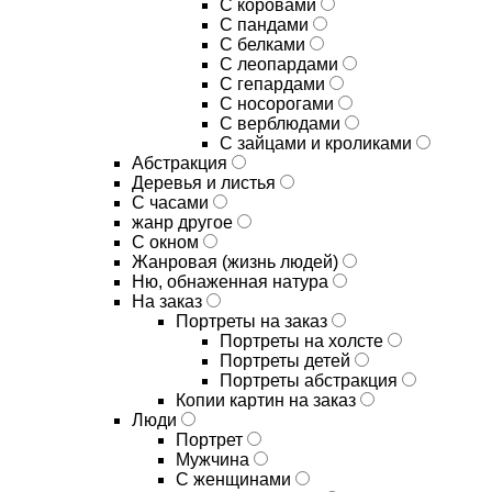
С коровами
С пандами
С белками
С леопардами
С гепардами
С носорогами
С верблюдами
С зайцами и кроликами
Абстракция
Деревья и листья
С часами
жанр другое
С окном
Жанровая (жизнь людей)
Ню, обнаженная натура
На заказ
Портреты на заказ
Портреты на холсте
Портреты детей
Портреты абстракция
Копии картин на заказ
Люди
Портрет
Мужчина
С женщинами