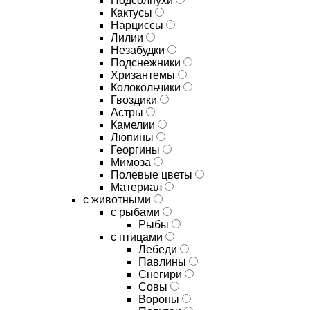
Подсолнухи
Кактусы
Нарциссы
Лилии
Незабудки
Подснежники
Хризантемы
Колокольчики
Гвоздики
Астры
Камелии
Люпины
Георгины
Мимоза
Полевые цветы
Материал
с животными
с рыбами
Рыбы
с птицами
Лебеди
Павлины
Снегири
Совы
Вороны