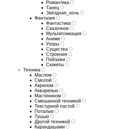
Романтика
Танец
Звёздная_ночь
Фантазия
Фантастика
Сказочное
Мультипликация
Аниме
Узоры
Существа
Строения
Пейзажи
Сюжеты
Техника
Маслом
Смолой
Акрилом
Акварелью
Мастихином
Смешанной техникой
Текстурной пастой
Поталью
Тушью
Другой техникой
Карандашами