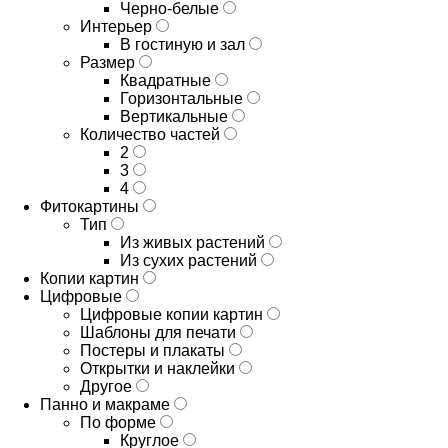
Черно-белые
Интерьер
В гостиную и зал
Размер
Квадратные
Горизонтальные
Вертикальные
Количество частей
2
3
4
Фитокартины
Тип
Из живых растений
Из сухих растений
Копии картин
Цифровые
Цифровые копии картин
Шаблоны для печати
Постеры и плакаты
Открытки и наклейки
Другое
Панно и макраме
По форме
Круглое