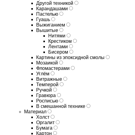
Другой техникой
Карандашами
Пастелью
Гуашь
Выжиганием
Вышитые
Нитями
Крестиком
Лентами
Бисером
Картины из эпоксидной смолы
Мозаикой
Фломастерами
Углём
Витражные
Темперой
Ручкой
Гравюра
Росписью
В смешанной технике
Материал
Холст
Оргалит
Бумага
Картон