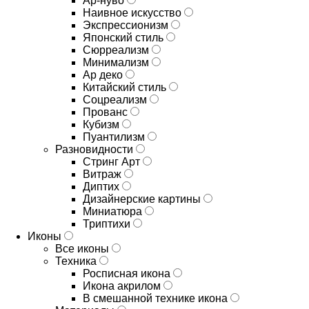
Ар-нуво
Наивное искусство
Экспрессионизм
Японский стиль
Сюрреализм
Минимализм
Ар деко
Китайский стиль
Соцреализм
Прованс
Кубизм
Пуантилизм
Разновидности
Стринг Арт
Витраж
Диптих
Дизайнерские картины
Миниатюра
Триптихи
Иконы
Все иконы
Техника
Росписная икона
Икона акрилом
В смешанной технике икона