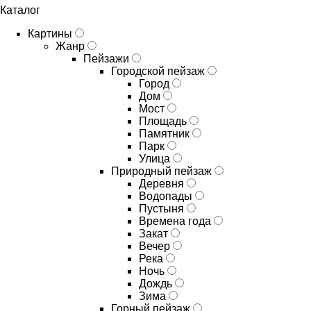
Каталог
Картины
Жанр
Пейзажи
Городской пейзаж
Город
Дом
Мост
Площадь
Памятник
Парк
Улица
Природный пейзаж
Деревня
Водопады
Пустыня
Времена года
Закат
Вечер
Река
Ночь
Дождь
Зима
Горный пейзаж