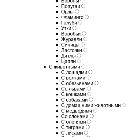
Вороны
Попугаи
Орлы
Фламинго
Голуби
Утки
Воробьи
Журавли
Синицы
Ласточки
Дятлы
Цапли
С животными
С лошадми
С волками
С обезьянами
Со львами
С кошками
С собаками
С домашними животными
С медведями
Со слонами
С оленями
С тиграми
С лисами