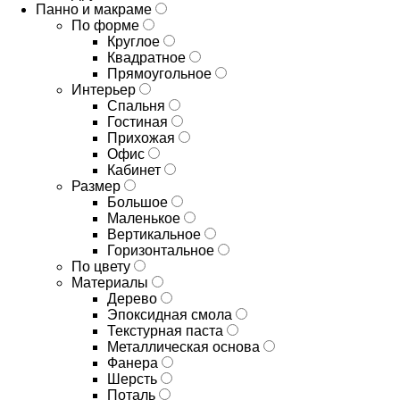
Панно и макраме
По форме
Круглое
Квадратное
Прямоугольное
Интерьер
Спальня
Гостиная
Прихожая
Офис
Кабинет
Размер
Большое
Маленькое
Вертикальное
Горизонтальное
По цвету
Материалы
Дерево
Эпоксидная смола
Текстурная паста
Металлическая основа
Фанера
Шерсть
Поталь