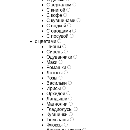
C зеркалом
C книгой
C кофе
C кувшинами
C водкой
C овощами
C посудой
с цветами
Пионы
Сирень
Одуванчики
Маки
Ромашки
Лотосы
Розы
Васильки
Ирисы
Орхидеи
Ландыши
Магнолии
Гладиолусы
Кувшинки
Тюльпаны
Флоксы