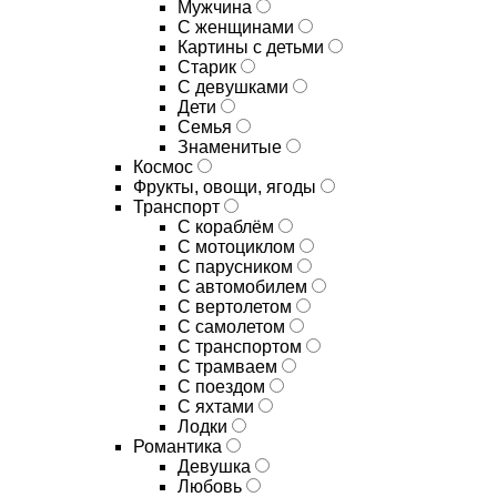
Мужчина
С женщинами
Картины с детьми
Старик
С девушками
Дети
Семья
Знаменитые
Космос
Фрукты, овощи, ягоды
Транспорт
С кораблём
С мотоциклом
С парусником
С автомобилем
С вертолетом
С самолетом
С транспортом
С трамваем
С поездом
С яхтами
Лодки
Романтика
Девушка
Любовь