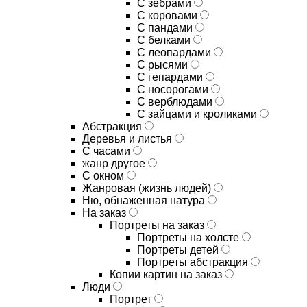
С зебрами
С коровами
С пандами
С белками
С леопардами
С рысями
С гепардами
С носорогами
С верблюдами
С зайцами и кроликами
Абстракция
Деревья и листья
С часами
жанр другое
С окном
Жанровая (жизнь людей)
Ню, обнаженная натура
На заказ
Портреты на заказ
Портреты на холсте
Портреты детей
Портреты абстракция
Копии картин на заказ
Люди
Портрет