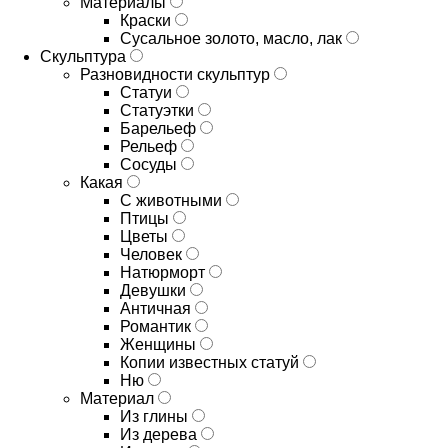
Материалы
Краски
Сусальное золото, масло, лак
Скульптура
Разновидности скульптур
Статуи
Статуэтки
Барельеф
Рельеф
Сосуды
Какая
С животными
Птицы
Цветы
Человек
Натюрморт
Девушки
Античная
Романтик
Женщины
Копии известных статуй
Ню
Материал
Из глины
Из дерева