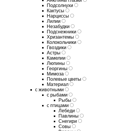
Анютины глазки
Подсолнухи
Кактусы
Нарциссы
Лилии
Незабудки
Подснежники
Хризантемы
Колокольчики
Гвоздики
Астры
Камелии
Люпины
Георгины
Мимоза
Полевые цветы
Материал
с животными
с рыбами
Рыбы
с птицами
Лебеди
Павлины
Снегири
Совы