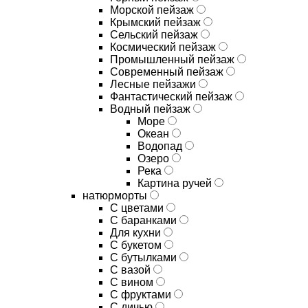
Морской пейзаж
Крымский пейзаж
Сельский пейзаж
Космический пейзаж
Промышленный пейзаж
Современный пейзаж
Лесные пейзажи
Фантастический пейзаж
Водный пейзаж
Море
Океан
Водопад
Озеро
Река
Картина ручей
натюрморты
С цветами
С баранками
Для кухни
C букетом
C бутылками
C вазой
C вином
C фруктами
C дичью