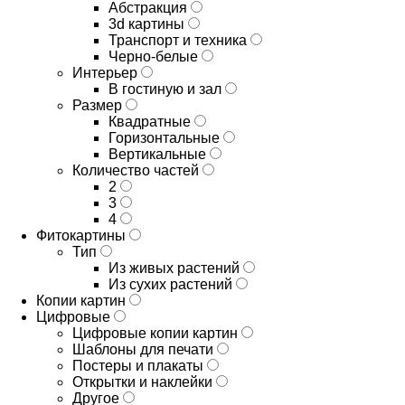
Абстракция
3d картины
Транспорт и техника
Черно-белые
Интерьер
В гостиную и зал
Размер
Квадратные
Горизонтальные
Вертикальные
Количество частей
2
3
4
Фитокартины
Тип
Из живых растений
Из сухих растений
Копии картин
Цифровые
Цифровые копии картин
Шаблоны для печати
Постеры и плакаты
Открытки и наклейки
Другое