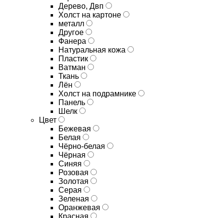
Дерево, Двп
Холст на картоне
металл
Другое
Фанера
Натуральная кожа
Пластик
Ватман
Ткань
Лён
Холст на подрамнике
Панель
Шелк
Цвет
Бежевая
Белая
Чёрно-белая
Чёрная
Синяя
Розовая
Золотая
Серая
Зеленая
Оранжевая
Красная