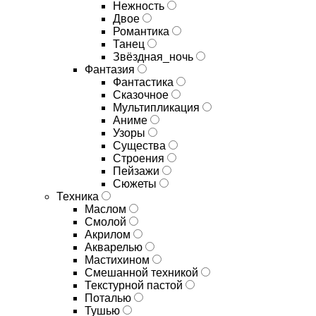
Нежность
Двое
Романтика
Танец
Звёздная_ночь
Фантазия
Фантастика
Сказочное
Мультипликация
Аниме
Узоры
Существа
Строения
Пейзажи
Сюжеты
Техника
Маслом
Смолой
Акрилом
Акварелью
Мастихином
Смешанной техникой
Текстурной пастой
Поталью
Тушью