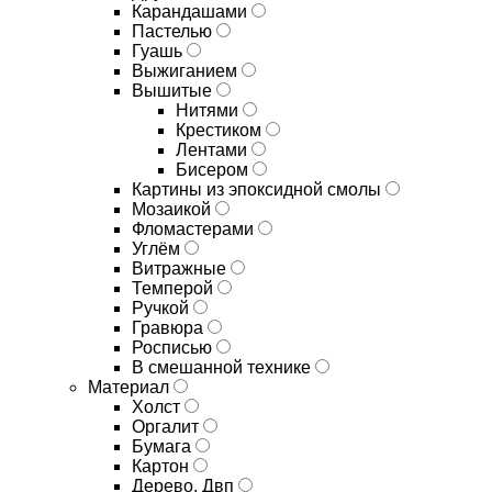
Карандашами
Пастелью
Гуашь
Выжиганием
Вышитые
Нитями
Крестиком
Лентами
Бисером
Картины из эпоксидной смолы
Мозаикой
Фломастерами
Углём
Витражные
Темперой
Ручкой
Гравюра
Росписью
В смешанной технике
Материал
Холст
Оргалит
Бумага
Картон
Дерево, Двп