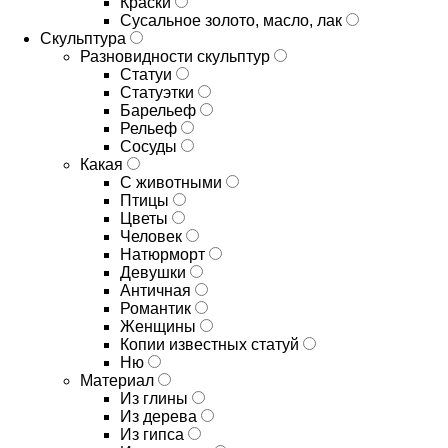
Краски
Сусальное золото, масло, лак
Скульптура
Разновидности скульптур
Статуи
Статуэтки
Барельеф
Рельеф
Сосуды
Какая
С животными
Птицы
Цветы
Человек
Натюрморт
Девушки
Античная
Романтик
Женщины
Копии известных статуй
Ню
Материал
Из глины
Из дерева
Из гипса