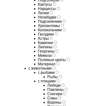
Подсолнухи
Кактусы
Нарциссы
Лилии
Незабудки
Подснежники
Хризантемы
Колокольчики
Гвоздики
Астры
Камелии
Люпины
Георгины
Мимоза
Полевые цветы
Материал
с животными
с рыбами
Рыбы
с птицами
Лебеди
Павлины
Снегири
Совы
Вороны