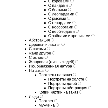
С коровами
С пандами
С белками
С леопардами
С рысями
С гепардами
С носорогами
С верблюдами
С зайцами и кроликами
Абстракция
Деревья и листья
С часами
жанр другое
С окном
Жанровая (жизнь людей)
Ню, обнаженная натура
На заказ
Портреты на заказ
Портреты на холсте
Портреты детей
Портреты абстракция
Копии картин на заказ
Люди
Портрет
Мужчина