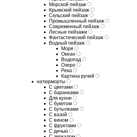
Морской пейзаж
Крымский пейзаж
Сельский пейзаж
Промышленный пейзаж
Современный пейзаж
Лесные пейзажи
Фантастический пейзаж
Водный пейзаж
Море
Океан
Водопад
Озеро
Река
Картина ручей
натюрморты
С цветами
С баранками
Для кухни
C букетом
C бутылками
C вазой
C вином
C фруктами
C дичью
C зеркалом