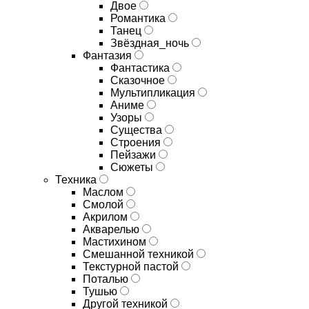
Двое
Романтика
Танец
Звёздная_ночь
Фантазия
Фантастика
Сказочное
Мультипликация
Аниме
Узоры
Существа
Строения
Пейзажи
Сюжеты
Техника
Маслом
Смолой
Акрилом
Акварелью
Мастихином
Смешанной техникой
Текстурной пастой
Поталью
Тушью
Другой техникой