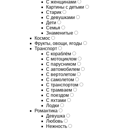
С женщинами
Картины с детьми
Старик
С девушками
Дети
Семья
Знаменитые
Космос
Фрукты, овощи, ягоды
Транспорт
С кораблём
С мотоциклом
С парусником
С автомобилем
С вертолетом
С самолетом
С транспортом
С трамваем
С поездом
С яхтами
Лодки
Романтика
Девушка
Любовь
Нежность