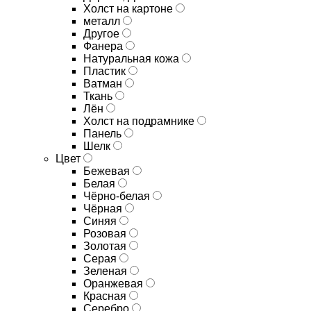
Холст на картоне
металл
Другое
Фанера
Натуральная кожа
Пластик
Ватман
Ткань
Лён
Холст на подрамнике
Панель
Шелк
Цвет
Бежевая
Белая
Чёрно-белая
Чёрная
Синяя
Розовая
Золотая
Серая
Зеленая
Оранжевая
Красная
Серебро