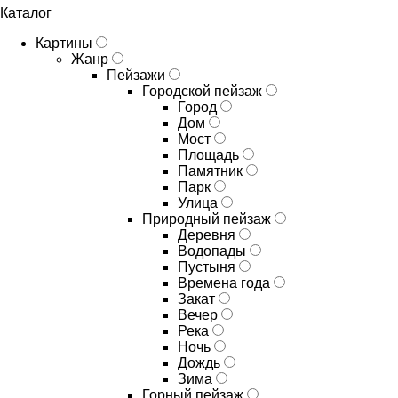
Каталог
Картины
Жанр
Пейзажи
Городской пейзаж
Город
Дом
Мост
Площадь
Памятник
Парк
Улица
Природный пейзаж
Деревня
Водопады
Пустыня
Времена года
Закат
Вечер
Река
Ночь
Дождь
Зима
Горный пейзаж