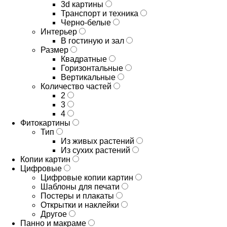
3d картины
Транспорт и техника
Черно-белые
Интерьер
В гостиную и зал
Размер
Квадратные
Горизонтальные
Вертикальные
Количество частей
2
3
4
Фитокартины
Тип
Из живых растений
Из сухих растений
Копии картин
Цифровые
Цифровые копии картин
Шаблоны для печати
Постеры и плакаты
Открытки и наклейки
Другое
Панно и макраме