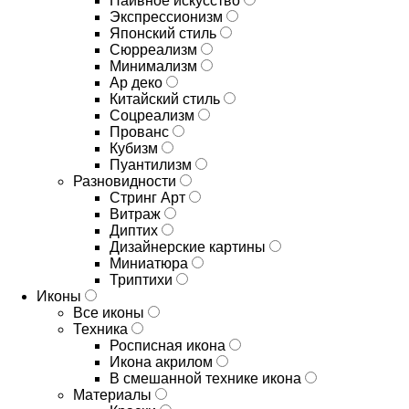
Наивное искусство
Экспрессионизм
Японский стиль
Сюрреализм
Минимализм
Ар деко
Китайский стиль
Соцреализм
Прованс
Кубизм
Пуантилизм
Разновидности
Стринг Арт
Витраж
Диптих
Дизайнерские картины
Миниатюра
Триптихи
Иконы
Все иконы
Техника
Росписная икона
Икона акрилом
В смешанной технике икона
Материалы