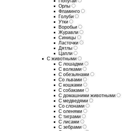
Попугаи
Орлы
Фламинго
Голуби
Утки
Воробьи
Журавли
Синицы
Ласточки
Дятлы
Цапли
С животными
С лошадми
С волками
С обезьянами
Со львами
С кошками
С собаками
С домашними животными
С медведями
Со слонами
С оленями
С тиграми
С лисами
С зебрами