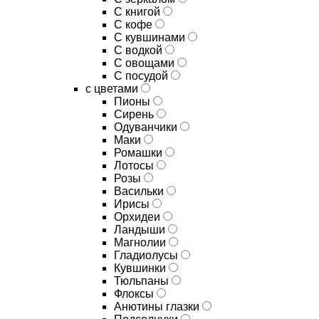
C книгой
C кофе
C кувшинами
C водкой
C овощами
C посудой
с цветами
Пионы
Сирень
Одуванчики
Маки
Ромашки
Лотосы
Розы
Васильки
Ирисы
Орхидеи
Ландыши
Магнолии
Гладиолусы
Кувшинки
Тюльпаны
Флоксы
Анютины глазки