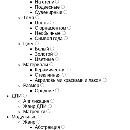
На стену
Подвесные
Сувенирные
Тема
Цветы
С орнаментом
Необычные
Символ года
Цвет
Белый
Золотой
Цветные
Материалы
Керамическая
Стеклянная
Акриловыми красками и лаком
Размер
Средние
ДПИ
Аппликация
Жанр ДПИ
Матрёшки
Модульные
Жанр
Абстракция