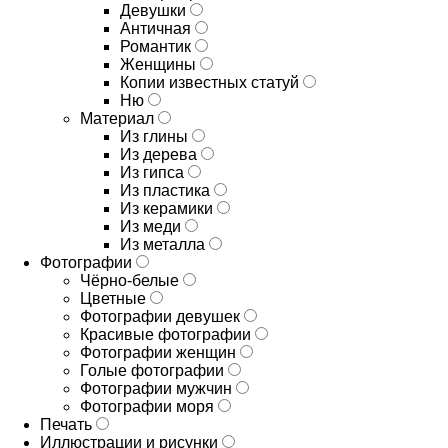
Девушки
Античная
Романтик
Женщины
Копии известных статуй
Ню
Материал
Из глины
Из дерева
Из гипса
Из пластика
Из керамики
Из меди
Из металла
Фотографии
Чёрно-белые
Цветные
Фотографии девушек
Красивые фотографии
Фотографии женщин
Голые фотографии
Фотографии мужчин
Фотографии моря
Печать
Иллюстрации и рисунки