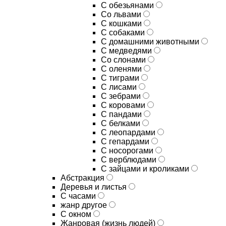
С обезьянами
Со львами
С кошками
С собаками
С домашними животными
С медведями
Со слонами
С оленями
С тиграми
С лисами
С зебрами
С коровами
С пандами
С белками
С леопардами
С гепардами
С носорогами
С верблюдами
С зайцами и кроликами
Абстракция
Деревья и листья
С часами
жанр другое
С окном
Жанровая (жизнь людей)