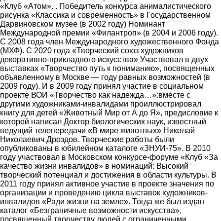
«Клуб «Атом». . Победитель конкурса анималистического
рисунка «Классика и современность» в Государственном
Дарвиновском музее (в 2002 году) Номинант
Международной премии «Филантроп» (в 2004 и 2006 году).
С 2008 года член Международного художественного Фонда
(МХФ). С 2020 года «Творческий союз художников
декоративно-прикладного искусства» Участвовал в двух
выставках «Творчество путь к пониманию», посвященных
объявленному в Москве ― году равных возможностей (в
2009 году). И в 2009 году принял участие в социальном
проекте ВОИ «Творчество как надежда…»:вместе с
другими художниками-инвалидами проиллюстрировал
книгу для детей «Животный Мир от А до Я», предисловие к
которой написал Доктор биологических наук, известный
ведущий телепередачи «В мире животных» Николай
Николаевич Дроздов. Творческие работы были
опубликованы в юбилейном каталоге «ЗНУИ-75». В 2010
году участвовал в Московском конкурсе-форуме «Клуб «За
качество жизни инвалидов» в номинаций: Высокий
творческий потенциал и достижения в области культуры. В
2011 году принял активное участие в проекте значения по
организации и проведению цикла выставок художников-
инвалидов «Ради жизни на земле». Тогда же был издан
каталог «Безграничные возможности искусства»,
посвященный творчеству людей с ограниченными