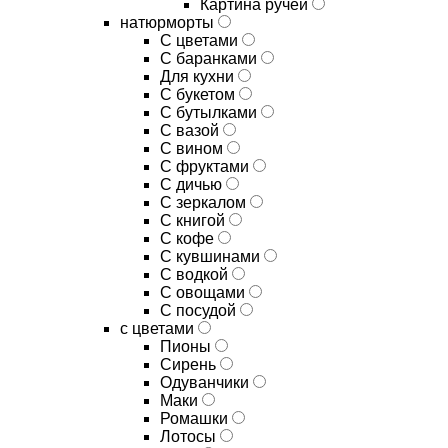
Картина ручей
натюрморты
С цветами
С баранками
Для кухни
C букетом
C бутылками
C вазой
C вином
C фруктами
C дичью
C зеркалом
C книгой
C кофе
C кувшинами
C водкой
C овощами
C посудой
с цветами
Пионы
Сирень
Одуванчики
Маки
Ромашки
Лотосы