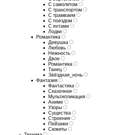
С самолетом
С транспортом
С трамваем
С поездом
С яхтами
Лодки
Романтика
Девушка
Любовь
Нежность
Двое
Романтика
Танец
Звёздная_ночь
Фантазия
Фантастика
Сказочное
Мультипликация
Аниме
Узоры
Существа
Строения
Пейзажи
Сюжеты
Техника