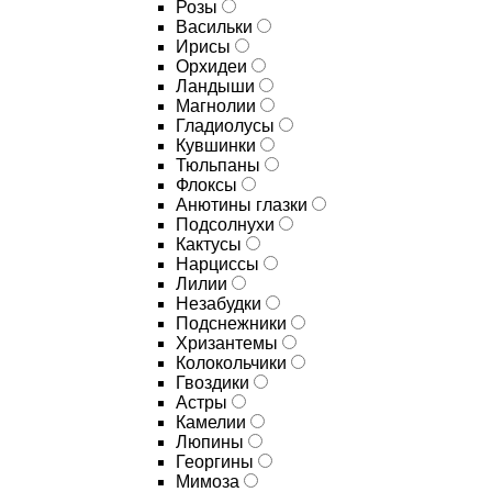
Розы
Васильки
Ирисы
Орхидеи
Ландыши
Магнолии
Гладиолусы
Кувшинки
Тюльпаны
Флоксы
Анютины глазки
Подсолнухи
Кактусы
Нарциссы
Лилии
Незабудки
Подснежники
Хризантемы
Колокольчики
Гвоздики
Астры
Камелии
Люпины
Георгины
Мимоза