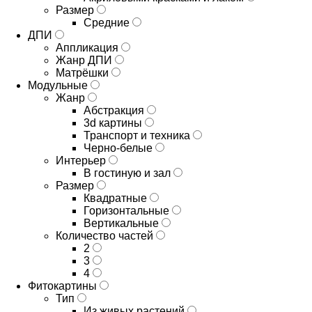
Размер
Средние
ДПИ
Аппликация
Жанр ДПИ
Матрёшки
Модульные
Жанр
Абстракция
3d картины
Транспорт и техника
Черно-белые
Интерьер
В гостиную и зал
Размер
Квадратные
Горизонтальные
Вертикальные
Количество частей
2
3
4
Фитокартины
Тип
Из живых растений