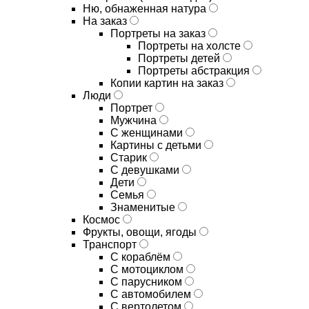
Ню, обнаженная натура
На заказ
Портреты на заказ
Портреты на холсте
Портреты детей
Портреты абстракция
Копии картин на заказ
Люди
Портрет
Мужчина
С женщинами
Картины с детьми
Старик
С девушками
Дети
Семья
Знаменитые
Космос
Фрукты, овощи, ягоды
Транспорт
С кораблём
С мотоциклом
С парусником
С автомобилем
С вертолетом