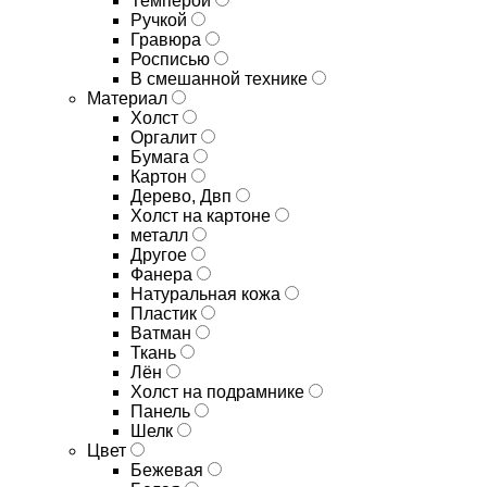
Темперой
Ручкой
Гравюра
Росписью
В смешанной технике
Материал
Холст
Оргалит
Бумага
Картон
Дерево, Двп
Холст на картоне
металл
Другое
Фанера
Натуральная кожа
Пластик
Ватман
Ткань
Лён
Холст на подрамнике
Панель
Шелк
Цвет
Бежевая