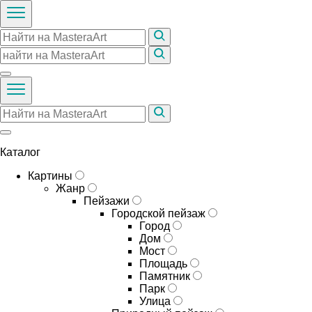
Каталог
Картины
Жанр
Пейзажи
Городской пейзаж
Город
Дом
Мост
Площадь
Памятник
Парк
Улица