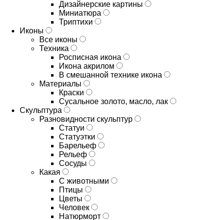
Дизайнерские картины
Миниатюра
Триптихи
Иконы
Все иконы
Техника
Росписная икона
Икона акрилом
В смешанной технике икона
Материалы
Краски
Сусальное золото, масло, лак
Скульптура
Разновидности скульптур
Статуи
Статуэтки
Барельеф
Рельеф
Сосуды
Какая
С животными
Птицы
Цветы
Человек
Натюрморт