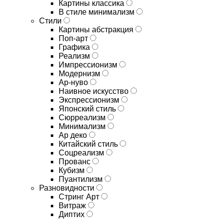
Картины классика
В стиле минимализм
Стили
Картины абстракция
Поп-арт
Графика
Реализм
Импрессионизм
Модернизм
Ар-нуво
Наивное искусство
Экспрессионизм
Японский стиль
Сюрреализм
Минимализм
Ар деко
Китайский стиль
Соцреализм
Прованс
Кубизм
Пуантилизм
Разновидности
Стринг Арт
Витраж
Диптих