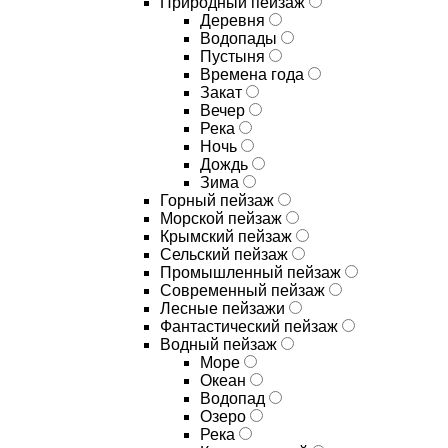
Природный пейзаж
Деревня
Водопады
Пустыня
Времена года
Закат
Вечер
Река
Ночь
Дождь
Зима
Горный пейзаж
Морской пейзаж
Крымский пейзаж
Сельский пейзаж
Промышленный пейзаж
Современный пейзаж
Лесные пейзажи
Фантастический пейзаж
Водный пейзаж
Море
Океан
Водопад
Озеро
Река