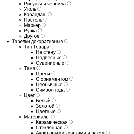
Рисунки и чернила
Уголь
Карандаш
Пастель
Маркер
Ручка
Другое
Тарелки декоративные
Тип Товара
На стену
Подвесные
Сувенирные
Тема
Цветы
С орнаментом
Необычные
Символ года
Цвет
Белый
Золотой
Цветные
Материалы
Керамическая
Стеклянная
Акриловыми красками и лаком