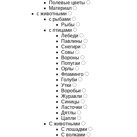
Полевые цветы
Материал
с животными
с рыбами
Рыбы
с птицами
Лебеди
Павлины
Снегири
Совы
Вороны
Попугаи
Орлы
Фламинго
Голуби
Утки
Воробьи
Журавли
Синицы
Ласточки
Дятлы
Цапли
С животными
С лошадми
С волками