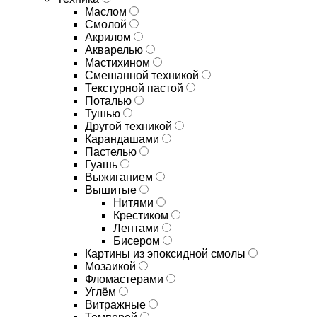
Маслом
Смолой
Акрилом
Акварелью
Мастихином
Смешанной техникой
Текстурной пастой
Поталью
Тушью
Другой техникой
Карандашами
Пастелью
Гуашь
Выжиганием
Вышитые
Нитями
Крестиком
Лентами
Бисером
Картины из эпоксидной смолы
Мозаикой
Фломастерами
Углём
Витражные