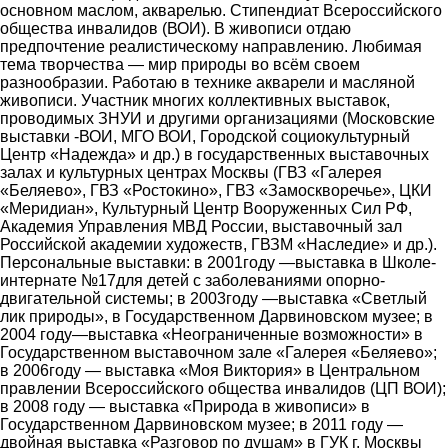
основном маслом, акварелью. Стипендиат Всероссийского
общества инвалидов (ВОИ). В живописи отдаю
предпочтение реалистическому направлению. Любимая
тема творчества ― мир природы во всём своем
разнообразии. Работаю в технике акварели и масляной
живописи. Участник многих коллективных выставок,
проводимых ЗНУИ и другими организациями (Московские
выставки -ВОИ, МГО ВОИ, Городской социокультурный
Центр «Надежда» и др.) в государственных выставочных
залах и культурных центрах Москвы (ГВЗ «Галерея
«Беляево», ГВЗ «Ростокино», ГВЗ «Замоскворечье», ЦКИ
«Меридиан», Культурный Центр Вооруженных Сил РФ,
Академия Управления МВД России, выставочный зал
Российской академии художеств, ГВЗМ «Наследие» и др.).
Персональные выставки: в 2001году ―выставка в Школе-
интернате №17для детей с заболеваниями опорно-
двигательной системы; в 2003году ―выставка «Светлый
лик природы», в Государственном Дарвиновском музее; в
2004 году―выставка «Неограниченные возможности» в
Государственном выставочном зале «Галерея «Беляево»;
в 2006году ― выставка «Моя Виктория» в Центральном
правлении Всероссийского общества инвалидов (ЦП ВОИ);
в 2008 году ― выставка «Природа в живописи» в
Государственном Дарвиновском музее; в 2011 году ―
двойная выставка «Разговор по душам» в ГУК г. Москвы