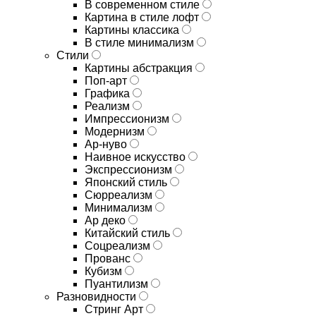
В современном стиле
Картина в стиле лофт
Картины классика
В стиле минимализм
Стили
Картины абстракция
Поп-арт
Графика
Реализм
Импрессионизм
Модернизм
Ар-нуво
Наивное искусство
Экспрессионизм
Японский стиль
Сюрреализм
Минимализм
Ар деко
Китайский стиль
Соцреализм
Прованс
Кубизм
Пуантилизм
Разновидности
Стринг Арт