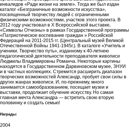
инвалидов «Ради жизни на земле». Тогда же был издан
каталог «Безграничные возможности искусства»,
посвященный творчеству людей с ограниченными
физическими возможностями, участков этого проекта. В
2012 году участвовал в Х Всероссийской выставке,
«Символы Отчизны» в рамках Государственной программы
«Патриотическое воспевание граждан » Российской
Федераций на 2011-2015 гг. (Центральный музей Великой
Отечественной Войны 1941-1945г.). В каталоге «Учитель и
ученики. Творчество путь», изданному к 40-летнею
педагогической деятельности преподавателя живописи
Людмилы Владимировны Романча. Некоторые картины
находятся в Государственном Дарвиновском музее, ЗНУИ
и в частных коллекциях. Стремится расширить диапазон
творческих возможностей Александр, пробует свои силы в
других жанрах живописи. И, по-прежнему, много
занимается самообразованием, посещает музеи и
выставки, продолжает обучение искусству. Но самая
главная мечта Александра — встретить свою вторую
половинку и создать семью!
Награды:
2004