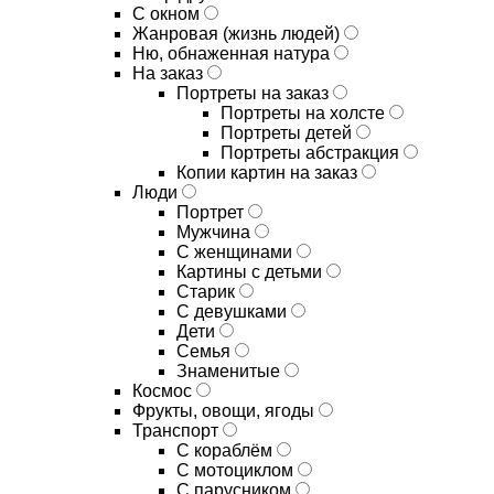
С окном
Жанровая (жизнь людей)
Ню, обнаженная натура
На заказ
Портреты на заказ
Портреты на холсте
Портреты детей
Портреты абстракция
Копии картин на заказ
Люди
Портрет
Мужчина
С женщинами
Картины с детьми
Старик
С девушками
Дети
Семья
Знаменитые
Космос
Фрукты, овощи, ягоды
Транспорт
С кораблём
С мотоциклом
С парусником