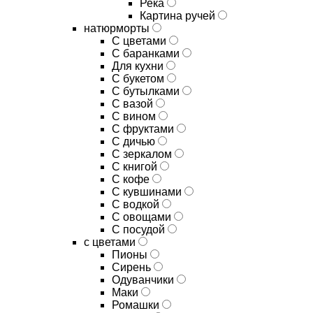
Река
Картина ручей
натюрморты
С цветами
С баранками
Для кухни
C букетом
C бутылками
C вазой
C вином
C фруктами
C дичью
C зеркалом
C книгой
C кофе
C кувшинами
C водкой
C овощами
C посудой
с цветами
Пионы
Сирень
Одуванчики
Маки
Ромашки