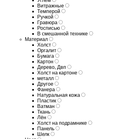
Углём
Витражные
Темперой
Ручкой
Гравюра
Росписью
В смешанной технике
Материал
Холст
Оргалит
Бумага
Картон
Дерево, Двп
Холст на картоне
металл
Другое
Фанера
Натуральная кожа
Пластик
Ватман
Ткань
Лён
Холст на подрамнике
Панель
Шелк