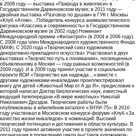
в 2008 году ― выставка «Природа в живописи» в
Государственном Дарвиновском музее; в 2011 году ―
двойная выставка «Разговор по душам» в ГУК г. Москвы
«Клуб «Атом». . Победитель конкурса анималистического
рисунка «Классика и современность» в Государственном
Дарвиновском музее (в 2002 году) Номинант
Международной премии «Филантроп» (в 2004 и 2006 году).
С 2008 года член Международного художественного Фонда
(МХФ). С 2020 года «Творческий союз художников
декоративно-прикладного искусства» Участвовал в двух
выставках «Творчество путь к пониманию», посвященных
объявленному в Москве ― году равных возможностей (в
2009 году). И в 2009 году принял участие в социальном
проекте ВОИ «Творчество как надежда…»:вместе с
другими художниками-инвалидами проиллюстрировал
книгу для детей «Животный Мир от А до Я», предисловие к
которой написал Доктор биологических наук, известный
ведущий телепередачи «В мире животных» Николай
Николаевич Дроздов. Творческие работы были
опубликованы в юбилейном каталоге «ЗНУИ-75». В 2010
году участвовал в Московском конкурсе-форуме «Клуб «За
качество жизни инвалидов» в номинаций: Высокий
творческий потенциал и достижения в области культуры. В
2011 году принял активное участие в проекте значения по
организации и проведению цикла выставок художников-