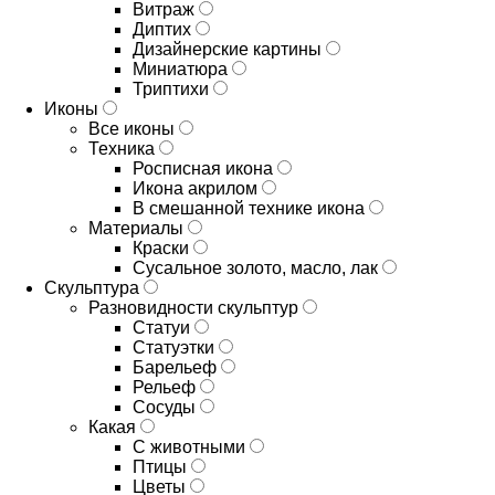
Витраж
Диптих
Дизайнерские картины
Миниатюра
Триптихи
Иконы
Все иконы
Техника
Росписная икона
Икона акрилом
В смешанной технике икона
Материалы
Краски
Сусальное золото, масло, лак
Скульптура
Разновидности скульптур
Статуи
Статуэтки
Барельеф
Рельеф
Сосуды
Какая
С животными
Птицы
Цветы