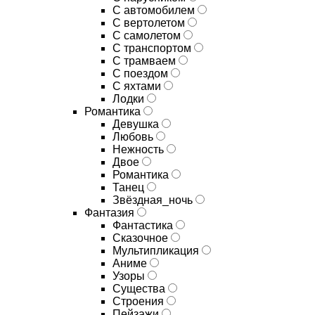
С автомобилем
С вертолетом
С самолетом
С транспортом
С трамваем
С поездом
С яхтами
Лодки
Романтика
Девушка
Любовь
Нежность
Двое
Романтика
Танец
Звёздная_ночь
Фантазия
Фантастика
Сказочное
Мультипликация
Аниме
Узоры
Существа
Строения
Пейзажи