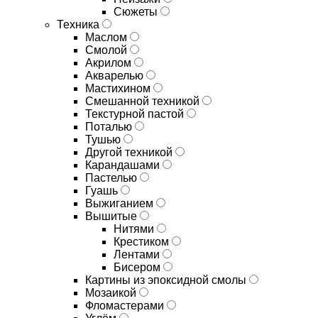
Сюжеты
Техника
Маслом
Смолой
Акрилом
Акварелью
Мастихином
Смешанной техникой
Текстурной пастой
Поталью
Тушью
Другой техникой
Карандашами
Пастелью
Гуашь
Выжиганием
Вышитые
Нитями
Крестиком
Лентами
Бисером
Картины из эпоксидной смолы
Мозаикой
Фломастерами