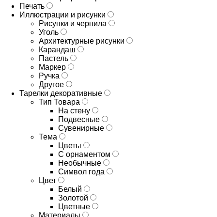
Печать
Иллюстрации и рисунки
Рисунки и чернила
Уголь
Архитектурные рисунки
Карандаш
Пастель
Маркер
Ручка
Другое
Тарелки декоративные
Тип Товара
На стену
Подвесные
Сувенирные
Тема
Цветы
С орнаментом
Необычные
Символ года
Цвет
Белый
Золотой
Цветные
Материалы