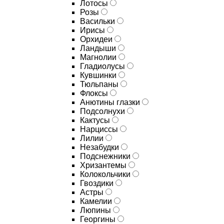
Лотосы
Розы
Васильки
Ирисы
Орхидеи
Ландыши
Магнолии
Гладиолусы
Кувшинки
Тюльпаны
Флоксы
Анютины глазки
Подсолнухи
Кактусы
Нарциссы
Лилии
Незабудки
Подснежники
Хризантемы
Колокольчики
Гвоздики
Астры
Камелии
Люпины
Георгины