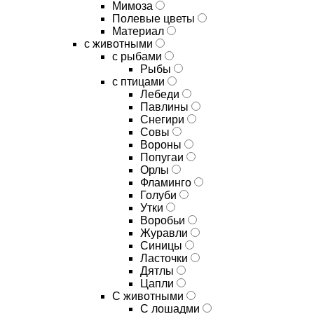
Мимоза
Полевые цветы
Материал
с животными
с рыбами
Рыбы
с птицами
Лебеди
Павлины
Снегири
Совы
Вороны
Попугаи
Орлы
Фламинго
Голуби
Утки
Воробьи
Журавли
Синицы
Ласточки
Дятлы
Цапли
С животными
С лошадми