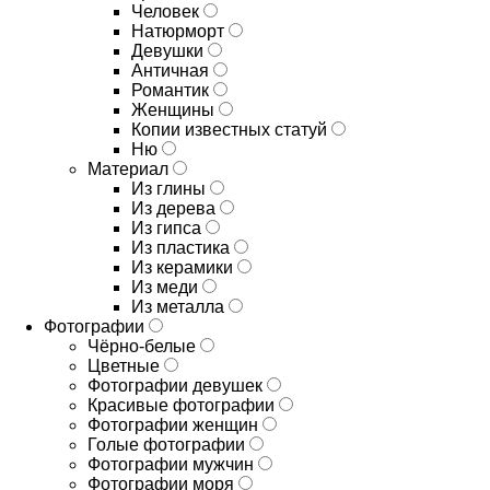
Человек
Натюрморт
Девушки
Античная
Романтик
Женщины
Копии известных статуй
Ню
Материал
Из глины
Из дерева
Из гипса
Из пластика
Из керамики
Из меди
Из металла
Фотографии
Чёрно-белые
Цветные
Фотографии девушек
Красивые фотографии
Фотографии женщин
Голые фотографии
Фотографии мужчин
Фотографии моря