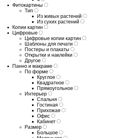
Фитокартины
Тип
Из живых растений
Из сухих растений
Копии картин
Цифровые
Цифровые копии картин
Шаблоны для печати
Постеры и плакаты
Открытки и наклейки
Другое
Панно и макраме
По форме
Круглое
Квадратное
Прямоугольное
Интерьер
Спальня
Гостиная
Прихожая
Офис
Кабинет
Размер
Большое