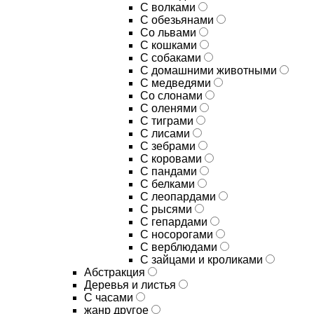
С волками
С обезьянами
Со львами
С кошками
С собаками
С домашними животными
С медведями
Со слонами
С оленями
С тиграми
С лисами
С зебрами
С коровами
С пандами
С белками
С леопардами
С рысями
С гепардами
С носорогами
С верблюдами
С зайцами и кроликами
Абстракция
Деревья и листья
С часами
жанр другое