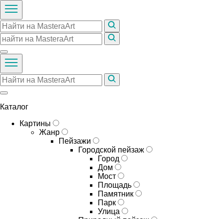
Каталог
Картины
Жанр
Пейзажи
Городской пейзаж
Город
Дом
Мост
Площадь
Памятник
Парк
Улица