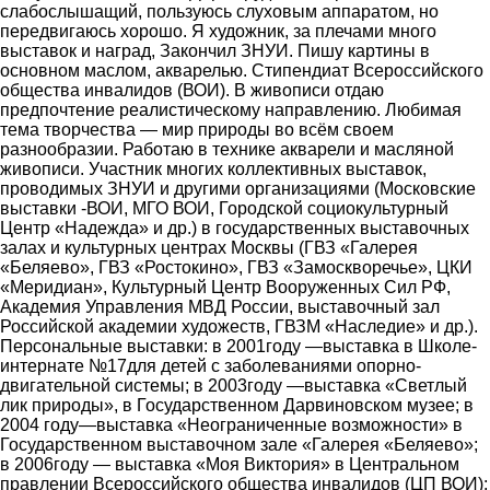
слабослышащий, пользуюсь слуховым аппаратом, но
передвигаюсь хорошо. Я художник, за плечами много
выставок и наград, Закончил ЗНУИ. Пишу картины в
основном маслом, акварелью. Стипендиат Всероссийского
общества инвалидов (ВОИ). В живописи отдаю
предпочтение реалистическому направлению. Любимая
тема творчества ― мир природы во всём своем
разнообразии. Работаю в технике акварели и масляной
живописи. Участник многих коллективных выставок,
проводимых ЗНУИ и другими организациями (Московские
выставки -ВОИ, МГО ВОИ, Городской социокультурный
Центр «Надежда» и др.) в государственных выставочных
залах и культурных центрах Москвы (ГВЗ «Галерея
«Беляево», ГВЗ «Ростокино», ГВЗ «Замоскворечье», ЦКИ
«Меридиан», Культурный Центр Вооруженных Сил РФ,
Академия Управления МВД России, выставочный зал
Российской академии художеств, ГВЗМ «Наследие» и др.).
Персональные выставки: в 2001году ―выставка в Школе-
интернате №17для детей с заболеваниями опорно-
двигательной системы; в 2003году ―выставка «Светлый
лик природы», в Государственном Дарвиновском музее; в
2004 году―выставка «Неограниченные возможности» в
Государственном выставочном зале «Галерея «Беляево»;
в 2006году ― выставка «Моя Виктория» в Центральном
правлении Всероссийского общества инвалидов (ЦП ВОИ);