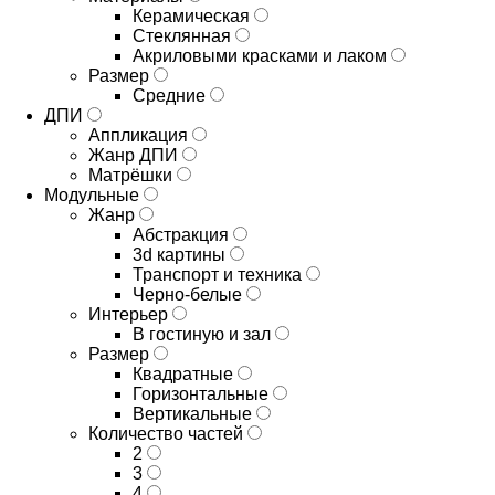
Керамическая
Стеклянная
Акриловыми красками и лаком
Размер
Средние
ДПИ
Аппликация
Жанр ДПИ
Матрёшки
Модульные
Жанр
Абстракция
3d картины
Транспорт и техника
Черно-белые
Интерьер
В гостиную и зал
Размер
Квадратные
Горизонтальные
Вертикальные
Количество частей
2
3
4