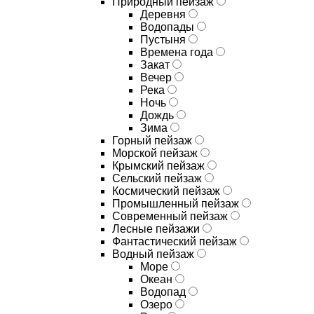
Природный пейзаж
Деревня
Водопады
Пустыня
Времена года
Закат
Вечер
Река
Ночь
Дождь
Зима
Горный пейзаж
Морской пейзаж
Крымский пейзаж
Сельский пейзаж
Космический пейзаж
Промышленный пейзаж
Современный пейзаж
Лесные пейзажи
Фантастический пейзаж
Водный пейзаж
Море
Океан
Водопад
Озеро