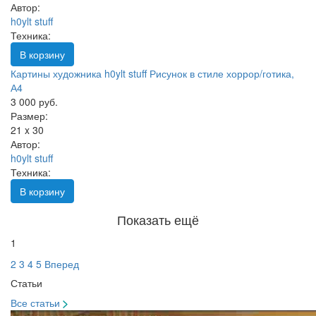
Автор:
h0ylt stuff
Техника:
В корзину
Картины художника h0ylt stuff Рисунок в стиле хоррор/готика,
А4
3 000 руб.
Размер:
21 x 30
Автор:
h0ylt stuff
Техника:
В корзину
Показать ещё
1
2
3
4
5
Вперед
Статьи
Все статьи