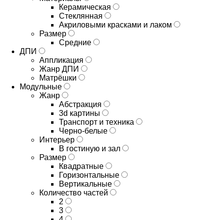
Керамическая
Стеклянная
Акриловыми красками и лаком
Размер
Средние
ДПИ
Аппликация
Жанр ДПИ
Матрёшки
Модульные
Жанр
Абстракция
3d картины
Транспорт и техника
Черно-белые
Интерьер
В гостиную и зал
Размер
Квадратные
Горизонтальные
Вертикальные
Количество частей
2
3
4