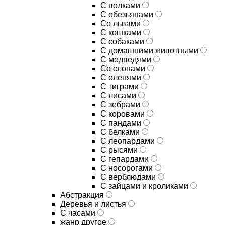
С волками
С обезьянами
Со львами
С кошками
С собаками
С домашними животными
С медведями
Со слонами
С оленями
С тиграми
С лисами
С зебрами
С коровами
С пандами
С белками
С леопардами
С рысями
С гепардами
С носорогами
С верблюдами
С зайцами и кроликами
Абстракция
Деревья и листья
С часами
жанр другое