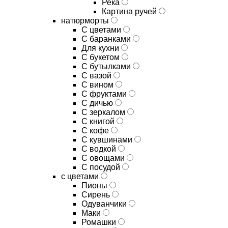
Река
Картина ручей
натюрморты
С цветами
С баранками
Для кухни
C букетом
C бутылками
C вазой
C вином
C фруктами
C дичью
C зеркалом
C книгой
C кофе
C кувшинами
C водкой
C овощами
C посудой
с цветами
Пионы
Сирень
Одуванчики
Маки
Ромашки