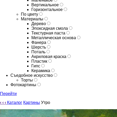
Маленькое
Вертикальное
Горизонтальное
По цвету
Материалы
Дерево
Эпоксидная смола
Текстурная паста
Металлическая основа
Фанера
Шерсть
Поталь
Акриловая краска
Пластик
Гипс
Керамика
Съедобное искусство
Торты
Фотокартины
Перейти
‹
‹
‹
Каталог
Картины
Утро