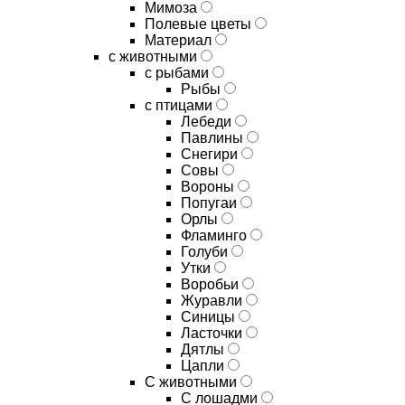
Мимоза
Полевые цветы
Материал
с животными
с рыбами
Рыбы
с птицами
Лебеди
Павлины
Снегири
Совы
Вороны
Попугаи
Орлы
Фламинго
Голуби
Утки
Воробьи
Журавли
Синицы
Ласточки
Дятлы
Цапли
С животными
С лошадми