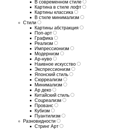
В современном стиле
Картина в стиле лофт
Картины классика
В стиле минимализм
Стили
Картины абстракция
Поп-арт
Графика
Реализм
Импрессионизм
Модернизм
Ар-нуво
Наивное искусство
Экспрессионизм
Японский стиль
Сюрреализм
Минимализм
Ар деко
Китайский стиль
Соцреализм
Прованс
Кубизм
Пуантилизм
Разновидности
Стринг Арт