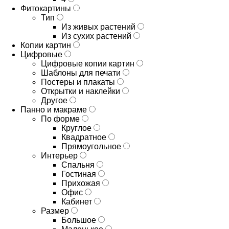
Фитокартины
Тип
Из живых растений
Из сухих растений
Копии картин
Цифровые
Цифровые копии картин
Шаблоны для печати
Постеры и плакаты
Открытки и наклейки
Другое
Панно и макраме
По форме
Круглое
Квадратное
Прямоугольное
Интерьер
Спальня
Гостиная
Прихожая
Офис
Кабинет
Размер
Большое