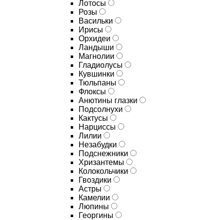
Лотосы
Розы
Васильки
Ирисы
Орхидеи
Ландыши
Магнолии
Гладиолусы
Кувшинки
Тюльпаны
Флоксы
Анютины глазки
Подсолнухи
Кактусы
Нарциссы
Лилии
Незабудки
Подснежники
Хризантемы
Колокольчики
Гвоздики
Астры
Камелии
Люпины
Георгины