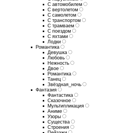
С автомобилем
С вертолетом
С самолетом
С транспортом
С трамваем
С поездом
С яхтами
Лодки
Романтика
Девушка
Любовь
Нежность
Двое
Романтика
Танец
Звёздная_ночь
Фантазия
Фантастика
Сказочное
Мультипликация
Аниме
Узоры
Существа
Строения
Пейзажи