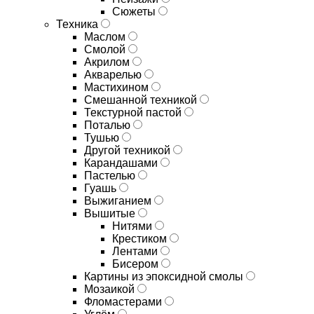
Сюжеты
Техника
Маслом
Смолой
Акрилом
Акварелью
Мастихином
Смешанной техникой
Текстурной пастой
Поталью
Тушью
Другой техникой
Карандашами
Пастелью
Гуашь
Выжиганием
Вышитые
Нитями
Крестиком
Лентами
Бисером
Картины из эпоксидной смолы
Мозаикой
Фломастерами