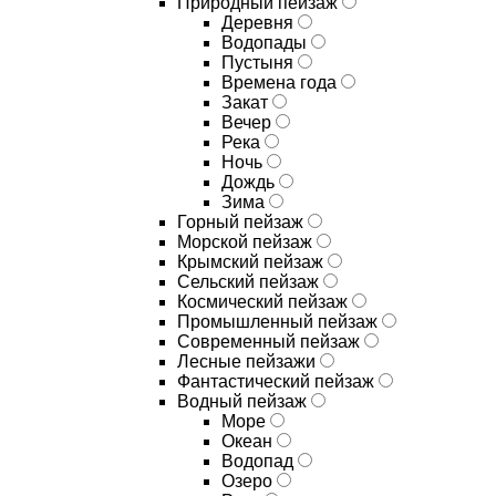
Природный пейзаж
Деревня
Водопады
Пустыня
Времена года
Закат
Вечер
Река
Ночь
Дождь
Зима
Горный пейзаж
Морской пейзаж
Крымский пейзаж
Сельский пейзаж
Космический пейзаж
Промышленный пейзаж
Современный пейзаж
Лесные пейзажи
Фантастический пейзаж
Водный пейзаж
Море
Океан
Водопад
Озеро