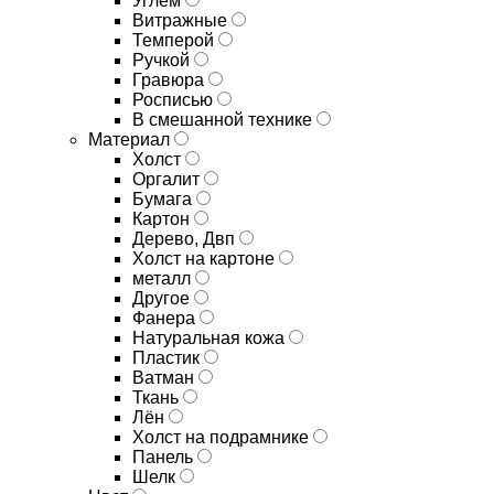
Углём
Витражные
Темперой
Ручкой
Гравюра
Росписью
В смешанной технике
Материал
Холст
Оргалит
Бумага
Картон
Дерево, Двп
Холст на картоне
металл
Другое
Фанера
Натуральная кожа
Пластик
Ватман
Ткань
Лён
Холст на подрамнике
Панель
Шелк