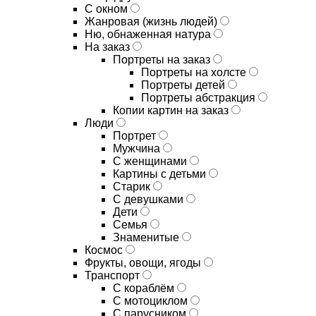
С окном
Жанровая (жизнь людей)
Ню, обнаженная натура
На заказ
Портреты на заказ
Портреты на холсте
Портреты детей
Портреты абстракция
Копии картин на заказ
Люди
Портрет
Мужчина
С женщинами
Картины с детьми
Старик
С девушками
Дети
Семья
Знаменитые
Космос
Фрукты, овощи, ягоды
Транспорт
С кораблём
С мотоциклом
С парусником