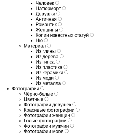
Человек
Натюрморт
Девушки
Античная
Романтик
Женщины
Копии известных статуй
Ню
Материал
Из глины
Из дерева
Из гипса
Из пластика
Из керамики
Из меди
Из металла
Фотографии
Чёрно-белые
Цветные
Фотографии девушек
Красивые фотографии
Фотографии женщин
Голые фотографии
Фотографии мужчин
Фотографии моря