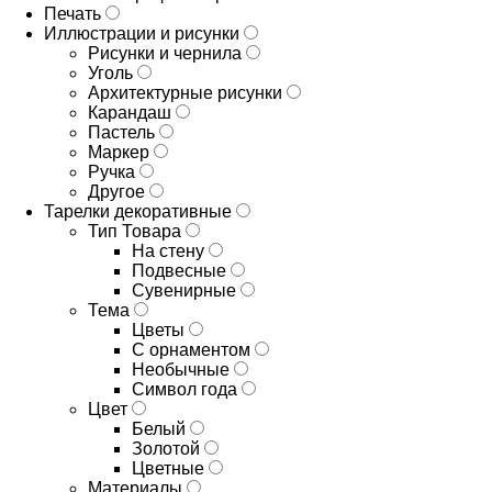
Печать
Иллюстрации и рисунки
Рисунки и чернила
Уголь
Архитектурные рисунки
Карандаш
Пастель
Маркер
Ручка
Другое
Тарелки декоративные
Тип Товара
На стену
Подвесные
Сувенирные
Тема
Цветы
С орнаментом
Необычные
Символ года
Цвет
Белый
Золотой
Цветные
Материалы