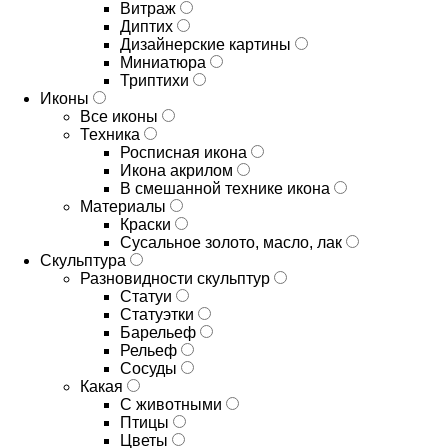
Витраж
Диптих
Дизайнерские картины
Миниатюра
Триптихи
Иконы
Все иконы
Техника
Росписная икона
Икона акрилом
В смешанной технике икона
Материалы
Краски
Сусальное золото, масло, лак
Скульптура
Разновидности скульптур
Статуи
Статуэтки
Барельеф
Рельеф
Сосуды
Какая
С животными
Птицы
Цветы