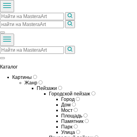
Каталог
Картины
Жанр
Пейзажи
Городской пейзаж
Город
Дом
Мост
Площадь
Памятник
Парк
Улица