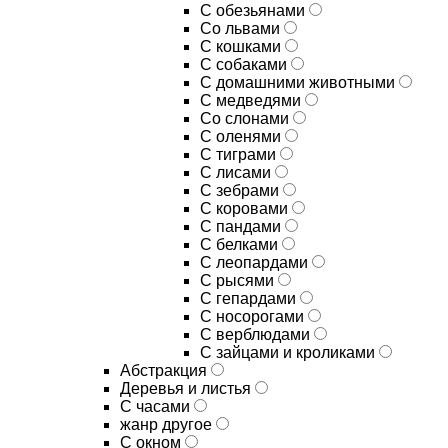
С обезьянами
Со львами
С кошками
С собаками
С домашними животными
С медведями
Со слонами
С оленями
С тиграми
С лисами
С зебрами
С коровами
С пандами
С белками
С леопардами
С рысями
С гепардами
С носорогами
С верблюдами
С зайцами и кроликами
Абстракция
Деревья и листья
С часами
жанр другое
С окном