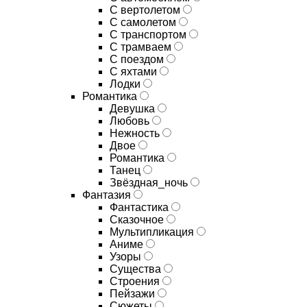
С вертолетом
С самолетом
С транспортом
С трамваем
С поездом
С яхтами
Лодки
Романтика
Девушка
Любовь
Нежность
Двое
Романтика
Танец
Звёздная_ночь
Фантазия
Фантастика
Сказочное
Мультипликация
Аниме
Узоры
Существа
Строения
Пейзажи
Сюжеты