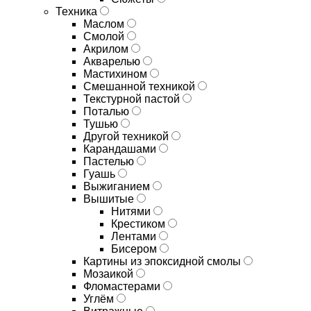
Техника
Маслом
Смолой
Акрилом
Акварелью
Мастихином
Смешанной техникой
Текстурной пастой
Поталью
Тушью
Другой техникой
Карандашами
Пастелью
Гуашь
Выжиганием
Вышитые
Нитями
Крестиком
Лентами
Бисером
Картины из эпоксидной смолы
Мозаикой
Фломастерами
Углём