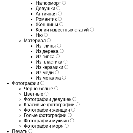
Натюрморт
Девушки
Античная
Романтик
Женщины
Копии известных статуй
Ню
Материал
Из глины
Из дерева
Из гипса
Из пластика
Из керамики
Из меди
Из металла
Фотографии
Чёрно-белые
Цветные
Фотографии девушек
Красивые фотографии
Фотографии женщин
Голые фотографии
Фотографии мужчин
Фотографии моря
Печать