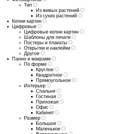
Тип
Из живых растений
Из сухих растений
Копии картин
Цифровые
Цифровые копии картин
Шаблоны для печати
Постеры и плакаты
Открытки и наклейки
Другое
Панно и макраме
По форме
Круглое
Квадратное
Прямоугольное
Интерьер
Спальня
Гостиная
Прихожая
Офис
Кабинет
Размер
Большое
Маленькое