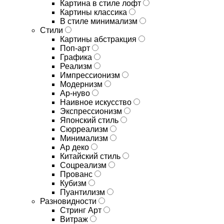
Картина в стиле лофт
Картины классика
В стиле минимализм
Стили
Картины абстракция
Поп-арт
Графика
Реализм
Импрессионизм
Модернизм
Ар-нуво
Наивное искусство
Экспрессионизм
Японский стиль
Сюрреализм
Минимализм
Ар деко
Китайский стиль
Соцреализм
Прованс
Кубизм
Пуантилизм
Разновидности
Стринг Арт
Витраж