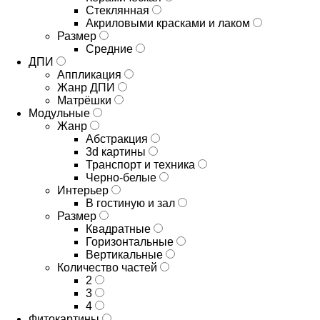
Стеклянная
Акриловыми красками и лаком
Размер
Средние
ДПИ
Аппликация
Жанр ДПИ
Матрёшки
Модульные
Жанр
Абстракция
3d картины
Транспорт и техника
Черно-белые
Интерьер
В гостиную и зал
Размер
Квадратные
Горизонтальные
Вертикальные
Количество частей
2
3
4
Фитокартины