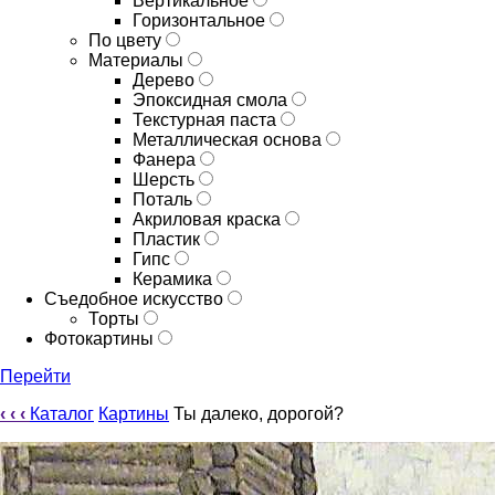
Вертикальное
Горизонтальное
По цвету
Материалы
Дерево
Эпоксидная смола
Текстурная паста
Металлическая основа
Фанера
Шерсть
Поталь
Акриловая краска
Пластик
Гипс
Керамика
Съедобное искусство
Торты
Фотокартины
Перейти
‹
‹
‹
Каталог
Картины
Ты далеко, дорогой?