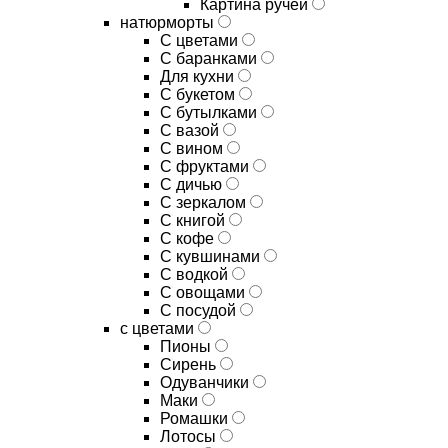
Картина ручей
натюрморты
С цветами
С баранками
Для кухни
C букетом
C бутылками
C вазой
C вином
C фруктами
C дичью
C зеркалом
C книгой
C кофе
C кувшинами
C водкой
C овощами
C посудой
с цветами
Пионы
Сирень
Одуванчики
Маки
Ромашки
Лотосы