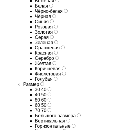
Бежевая
Белая
Чёрно-белая
Чёрная
Синяя
Розовая
Золотая
Серая
Зеленая
Оранжевая
Красная
Серебро
Желтая
Коричневая
Фиолетовая
Голубая
Размер
30 40
40 50
80 60
60 50
70 70
Большого размера
Вертикальная
Горизонтальные