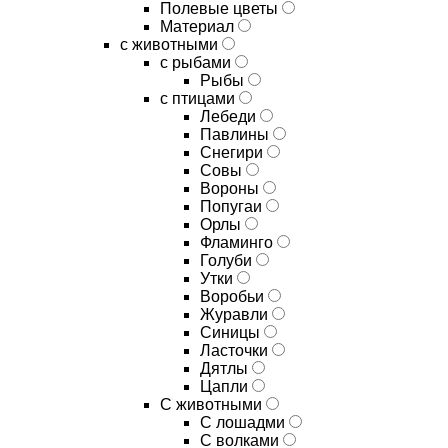
Полевые цветы
Материал
с животными
с рыбами
Рыбы
с птицами
Лебеди
Павлины
Снегири
Совы
Вороны
Попугаи
Орлы
Фламинго
Голуби
Утки
Воробьи
Журавли
Синицы
Ласточки
Дятлы
Цапли
С животными
С лошадми
С волками