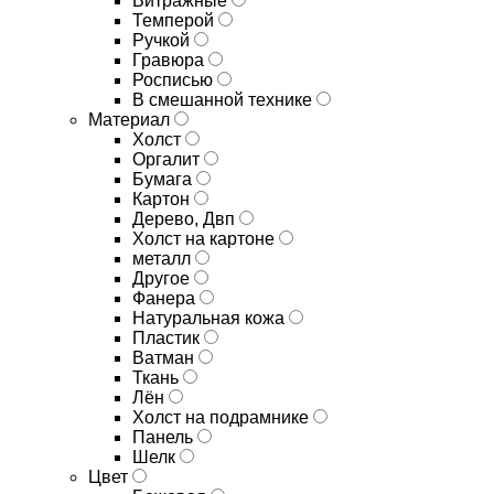
Витражные
Темперой
Ручкой
Гравюра
Росписью
В смешанной технике
Материал
Холст
Оргалит
Бумага
Картон
Дерево, Двп
Холст на картоне
металл
Другое
Фанера
Натуральная кожа
Пластик
Ватман
Ткань
Лён
Холст на подрамнике
Панель
Шелк
Цвет