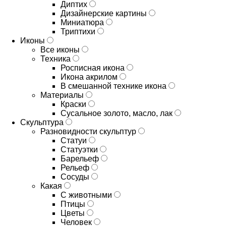
Диптих
Дизайнерские картины
Миниатюра
Триптихи
Иконы
Все иконы
Техника
Росписная икона
Икона акрилом
В смешанной технике икона
Материалы
Краски
Сусальное золото, масло, лак
Скульптура
Разновидности скульптур
Статуи
Статуэтки
Барельеф
Рельеф
Сосуды
Какая
С животными
Птицы
Цветы
Человек