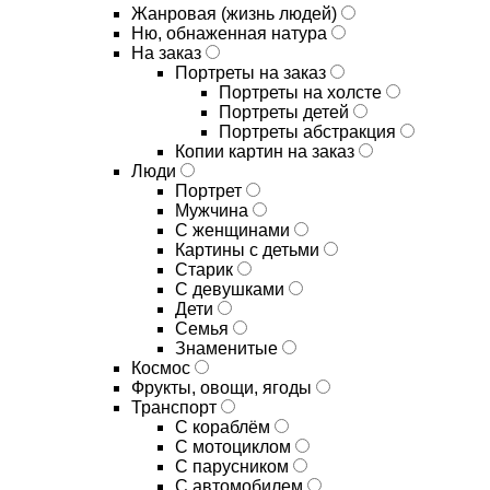
Жанровая (жизнь людей)
Ню, обнаженная натура
На заказ
Портреты на заказ
Портреты на холсте
Портреты детей
Портреты абстракция
Копии картин на заказ
Люди
Портрет
Мужчина
С женщинами
Картины с детьми
Старик
С девушками
Дети
Семья
Знаменитые
Космос
Фрукты, овощи, ягоды
Транспорт
С кораблём
С мотоциклом
С парусником
С автомобилем