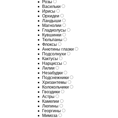
Розы
Васильки
Ирисы
Орхидеи
Ландыши
Магнолии
Гладиолусы
Кувшинки
Тюльпаны
Флоксы
Анютины глазки
Подсолнухи
Кактусы
Нарциссы
Лилии
Незабудки
Подснежники
Хризантемы
Колокольчики
Гвоздики
Астры
Камелии
Люпины
Георгины
Мимоза