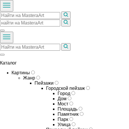
Каталог
Картины
Жанр
Пейзажи
Городской пейзаж
Город
Дом
Мост
Площадь
Памятник
Парк
Улица