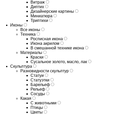
Витраж
Диптих
Дизайнерские картины
Миниатюра
Триптихи
Иконы
Все иконы
Техника
Росписная икона
Икона акрилом
В смешанной технике икона
Материалы
Краски
Сусальное золото, масло, лак
Скульптура
Разновидности скульптур
Статуи
Статуэтки
Барельеф
Рельеф
Сосуды
Какая
С животными
Птицы
Цветы