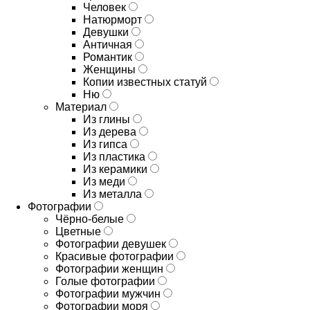
Человек
Натюрморт
Девушки
Античная
Романтик
Женщины
Копии известных статуй
Ню
Материал
Из глины
Из дерева
Из гипса
Из пластика
Из керамики
Из меди
Из металла
Фотографии
Чёрно-белые
Цветные
Фотографии девушек
Красивые фотографии
Фотографии женщин
Голые фотографии
Фотографии мужчин
Фотографии моря