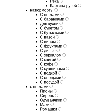
Река
Картина ручей
натюрморты
С цветами
С баранками
Для кухни
C букетом
C бутылками
C вазой
C вином
C фруктами
C дичью
C зеркалом
C книгой
C кофе
C кувшинами
C водкой
C овощами
C посудой
с цветами
Пионы
Сирень
Одуванчики
Маки
Ромашки