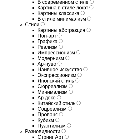
В современном стиле
Картина в стиле лофт
Картины классика
В стиле минимализм
Стили
Картины абстракция
Поп-арт
Графика
Реализм
Импрессионизм
Модернизм
Ар-нуво
Наивное искусство
Экспрессионизм
Японский стиль
Сюрреализм
Минимализм
Ар деко
Китайский стиль
Соцреализм
Прованс
Кубизм
Пуантилизм
Разновидности
Стринг Арт