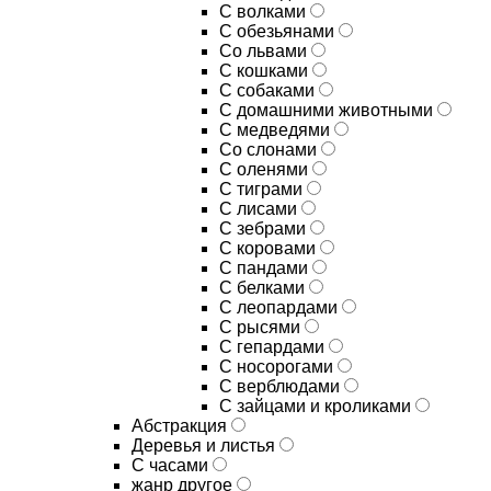
С волками
С обезьянами
Со львами
С кошками
С собаками
С домашними животными
С медведями
Со слонами
С оленями
С тиграми
С лисами
С зебрами
С коровами
С пандами
С белками
С леопардами
С рысями
С гепардами
С носорогами
С верблюдами
С зайцами и кроликами
Абстракция
Деревья и листья
С часами
жанр другое