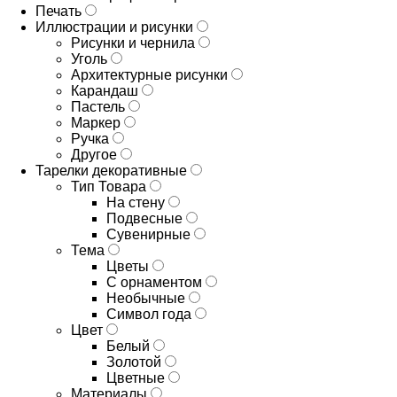
Печать
Иллюстрации и рисунки
Рисунки и чернила
Уголь
Архитектурные рисунки
Карандаш
Пастель
Маркер
Ручка
Другое
Тарелки декоративные
Тип Товара
На стену
Подвесные
Сувенирные
Тема
Цветы
С орнаментом
Необычные
Символ года
Цвет
Белый
Золотой
Цветные
Материалы