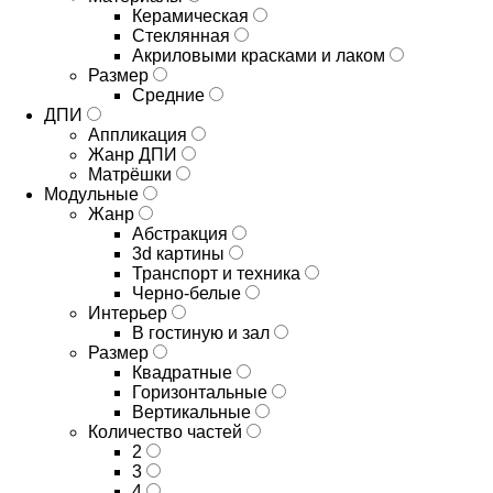
Керамическая
Стеклянная
Акриловыми красками и лаком
Размер
Средние
ДПИ
Аппликация
Жанр ДПИ
Матрёшки
Модульные
Жанр
Абстракция
3d картины
Транспорт и техника
Черно-белые
Интерьер
В гостиную и зал
Размер
Квадратные
Горизонтальные
Вертикальные
Количество частей
2
3
4