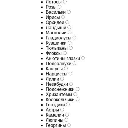
Лотосы
Розы
Васильки
Ирисы
Орхидеи
Ландыши
Магнолии
Гладиолусы
Кувшинки
Тюльпаны
Флоксы
Анютины глазки
Подсолнухи
Кактусы
Нарциссы
Лилии
Незабудки
Подснежники
Хризантемы
Колокольчики
Гвоздики
Астры
Камелии
Люпины
Георгины