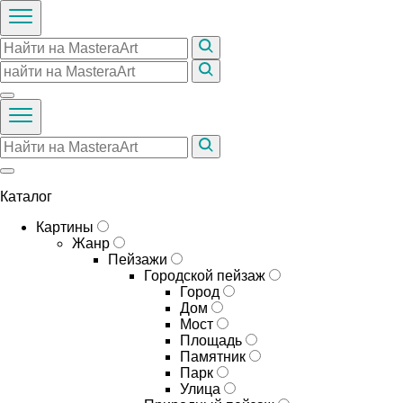
Каталог
Картины
Жанр
Пейзажи
Городской пейзаж
Город
Дом
Мост
Площадь
Памятник
Парк
Улица