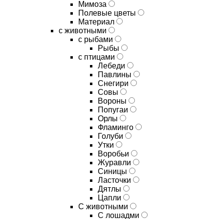
Мимоза
Полевые цветы
Материал
с животными
с рыбами
Рыбы
с птицами
Лебеди
Павлины
Снегири
Совы
Вороны
Попугаи
Орлы
Фламинго
Голуби
Утки
Воробьи
Журавли
Синицы
Ласточки
Дятлы
Цапли
С животными
С лошадми