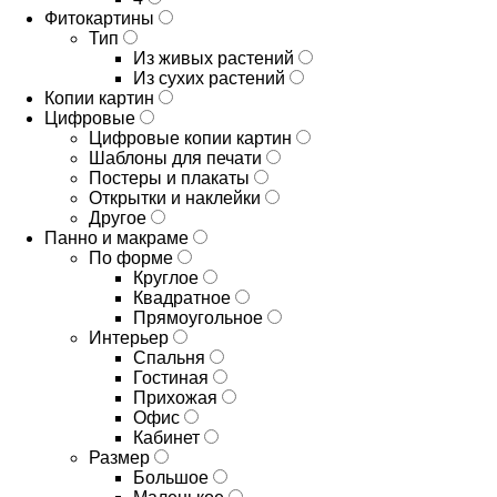
Фитокартины
Тип
Из живых растений
Из сухих растений
Копии картин
Цифровые
Цифровые копии картин
Шаблоны для печати
Постеры и плакаты
Открытки и наклейки
Другое
Панно и макраме
По форме
Круглое
Квадратное
Прямоугольное
Интерьер
Спальня
Гостиная
Прихожая
Офис
Кабинет
Размер
Большое