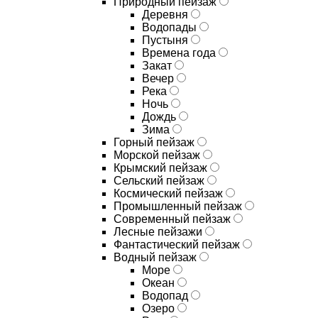
Природный пейзаж
Деревня
Водопады
Пустыня
Времена года
Закат
Вечер
Река
Ночь
Дождь
Зима
Горный пейзаж
Морской пейзаж
Крымский пейзаж
Сельский пейзаж
Космический пейзаж
Промышленный пейзаж
Современный пейзаж
Лесные пейзажи
Фантастический пейзаж
Водный пейзаж
Море
Океан
Водопад
Озеро