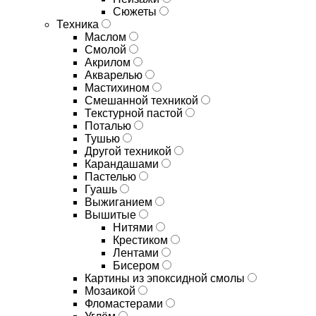
Сюжеты
Техника
Маслом
Смолой
Акрилом
Акварелью
Мастихином
Смешанной техникой
Текстурной пастой
Поталью
Тушью
Другой техникой
Карандашами
Пастелью
Гуашь
Выжиганием
Вышитые
Нитями
Крестиком
Лентами
Бисером
Картины из эпоксидной смолы
Мозаикой
Фломастерами