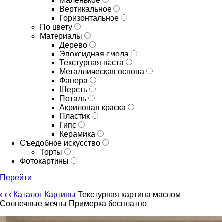
Маленькое
Вертикальное
Горизонтальное
По цвету
Материалы
Дерево
Эпоксидная смола
Текстурная паста
Металлическая основа
Фанера
Шерсть
Поталь
Акриловая краска
Пластик
Гипс
Керамика
Съедобное искусство
Торты
Фотокартины
Перейти
‹
‹
‹
Каталог
Картины
Текстурная картина маслом
Солнечные мечты Примерка бесплатно