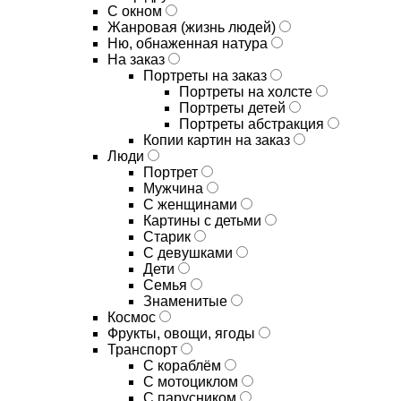
С окном
Жанровая (жизнь людей)
Ню, обнаженная натура
На заказ
Портреты на заказ
Портреты на холсте
Портреты детей
Портреты абстракция
Копии картин на заказ
Люди
Портрет
Мужчина
С женщинами
Картины с детьми
Старик
С девушками
Дети
Семья
Знаменитые
Космос
Фрукты, овощи, ягоды
Транспорт
С кораблём
С мотоциклом
С парусником