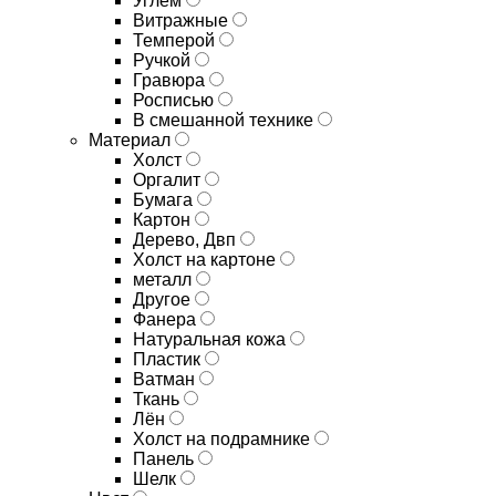
Углём
Витражные
Темперой
Ручкой
Гравюра
Росписью
В смешанной технике
Материал
Холст
Оргалит
Бумага
Картон
Дерево, Двп
Холст на картоне
металл
Другое
Фанера
Натуральная кожа
Пластик
Ватман
Ткань
Лён
Холст на подрамнике
Панель
Шелк