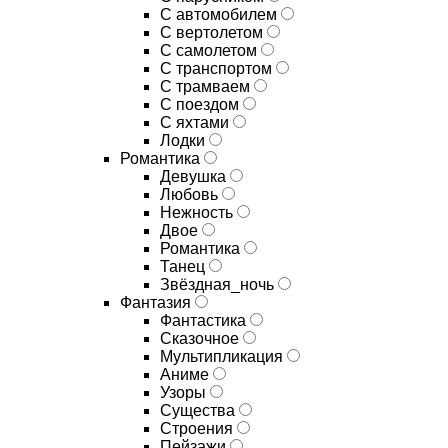
С автомобилем
С вертолетом
С самолетом
С транспортом
С трамваем
С поездом
С яхтами
Лодки
Романтика
Девушка
Любовь
Нежность
Двое
Романтика
Танец
Звёздная_ночь
Фантазия
Фантастика
Сказочное
Мультипликация
Аниме
Узоры
Существа
Строения
Пейзажи