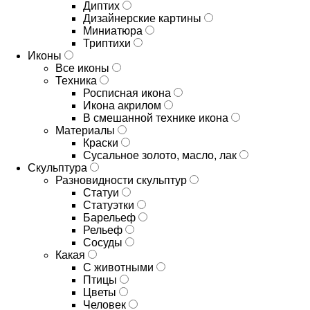
Диптих
Дизайнерские картины
Миниатюра
Триптихи
Иконы
Все иконы
Техника
Росписная икона
Икона акрилом
В смешанной технике икона
Материалы
Краски
Сусальное золото, масло, лак
Скульптура
Разновидности скульптур
Статуи
Статуэтки
Барельеф
Рельеф
Сосуды
Какая
С животными
Птицы
Цветы
Человек