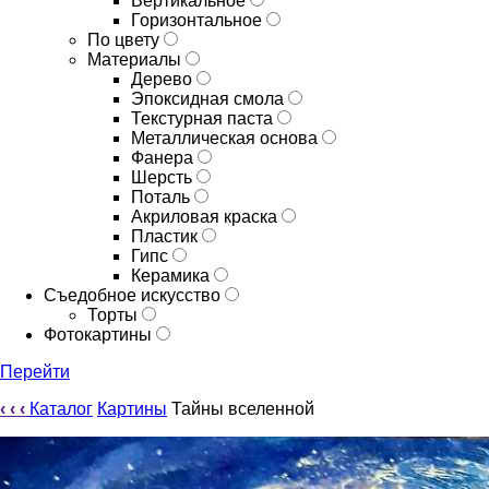
Вертикальное
Горизонтальное
По цвету
Материалы
Дерево
Эпоксидная смола
Текстурная паста
Металлическая основа
Фанера
Шерсть
Поталь
Акриловая краска
Пластик
Гипс
Керамика
Съедобное искусство
Торты
Фотокартины
Перейти
‹
‹
‹
Каталог
Картины
Тайны вселенной