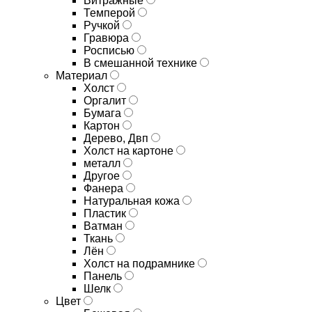
Витражные
Темперой
Ручкой
Гравюра
Росписью
В смешанной технике
Материал
Холст
Оргалит
Бумага
Картон
Дерево, Двп
Холст на картоне
металл
Другое
Фанера
Натуральная кожа
Пластик
Ватман
Ткань
Лён
Холст на подрамнике
Панель
Шелк
Цвет