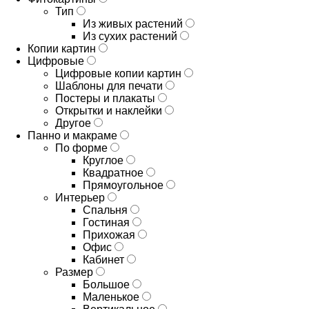
Тип
Из живых растений
Из сухих растений
Копии картин
Цифровые
Цифровые копии картин
Шаблоны для печати
Постеры и плакаты
Открытки и наклейки
Другое
Панно и макраме
По форме
Круглое
Квадратное
Прямоугольное
Интерьер
Спальня
Гостиная
Прихожая
Офис
Кабинет
Размер
Большое
Маленькое