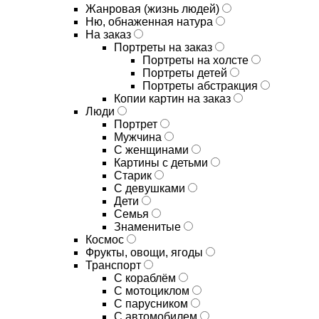
Жанровая (жизнь людей)
Ню, обнаженная натура
На заказ
Портреты на заказ
Портреты на холсте
Портреты детей
Портреты абстракция
Копии картин на заказ
Люди
Портрет
Мужчина
С женщинами
Картины с детьми
Старик
С девушками
Дети
Семья
Знаменитые
Космос
Фрукты, овощи, ягоды
Транспорт
С кораблём
С мотоциклом
С парусником
С автомобилем