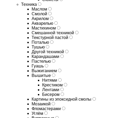
Техника
Маслом
Смолой
Акрилом
Акварелью
Мастихином
Смешанной техникой
Текстурной пастой
Поталью
Тушью
Другой техникой
Карандашами
Пастелью
Гуашь
Выжиганием
Вышитые
Нитями
Крестиком
Лентами
Бисером
Картины из эпоксидной смолы
Мозаикой
Фломастерами
Углём