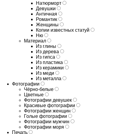
Натюрморт
Девушки
Античная
Романтик
Женщины
Копии известных статуй
Ню
Материал
Из глины
Из дерева
Из гипса
Из пластика
Из керамики
Из меди
Из металла
Фотографии
Чёрно-белые
Цветные
Фотографии девушек
Красивые фотографии
Фотографии женщин
Голые фотографии
Фотографии мужчин
Фотографии моря
Печать