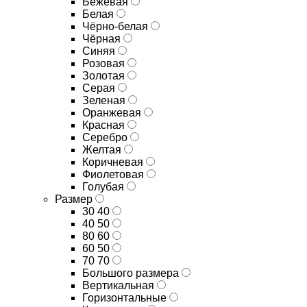
Бежевая
Белая
Чёрно-белая
Чёрная
Синяя
Розовая
Золотая
Серая
Зеленая
Оранжевая
Красная
Серебро
Желтая
Коричневая
Фиолетовая
Голубая
Размер
30 40
40 50
80 60
60 50
70 70
Большого размера
Вертикальная
Горизонтальные