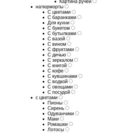
Картина ручей
натюрморты
С цветами
С баранками
Для кухни
C букетом
C бутылками
C вазой
C вином
C фруктами
C дичью
C зеркалом
C книгой
C кофе
C кувшинами
C водкой
C овощами
C посудой
с цветами
Пионы
Сирень
Одуванчики
Маки
Ромашки
Лотосы