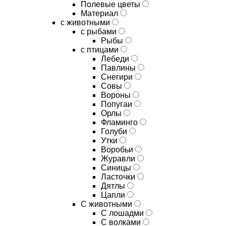
Полевые цветы
Материал
с животными
с рыбами
Рыбы
с птицами
Лебеди
Павлины
Снегири
Совы
Вороны
Попугаи
Орлы
Фламинго
Голуби
Утки
Воробьи
Журавли
Синицы
Ласточки
Дятлы
Цапли
С животными
С лошадми
С волками