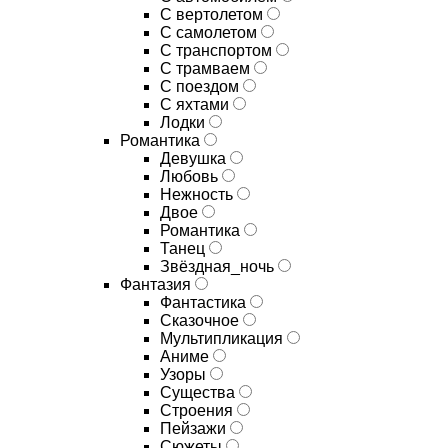
С вертолетом
С самолетом
С транспортом
С трамваем
С поездом
С яхтами
Лодки
Романтика
Девушка
Любовь
Нежность
Двое
Романтика
Танец
Звёздная_ночь
Фантазия
Фантастика
Сказочное
Мультипликация
Аниме
Узоры
Существа
Строения
Пейзажи
Сюжеты