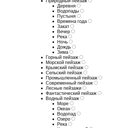
Природный пейзаж
Деревня
Водопады
Пустыня
Времена года
Закат
Вечер
Река
Ночь
Дождь
Зима
Горный пейзаж
Морской пейзаж
Крымский пейзаж
Сельский пейзаж
Промышленный пейзаж
Современный пейзаж
Лесные пейзажи
Фантастический пейзаж
Водный пейзаж
Море
Океан
Водопад
Озеро
Река