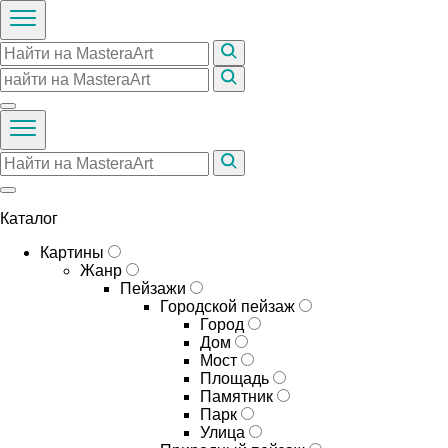
Каталог
Картины
Жанр
Пейзажи
Городской пейзаж
Город
Дом
Мост
Площадь
Памятник
Парк
Улица