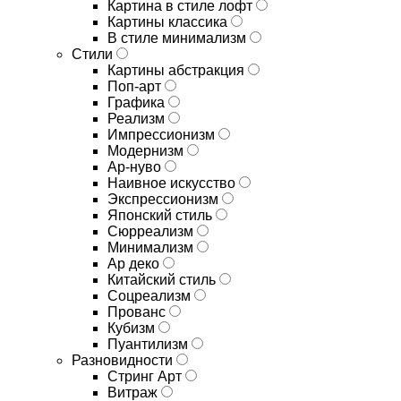
Картина в стиле лофт
Картины классика
В стиле минимализм
Стили
Картины абстракция
Поп-арт
Графика
Реализм
Импрессионизм
Модернизм
Ар-нуво
Наивное искусство
Экспрессионизм
Японский стиль
Сюрреализм
Минимализм
Ар деко
Китайский стиль
Соцреализм
Прованс
Кубизм
Пуантилизм
Разновидности
Стринг Арт
Витраж