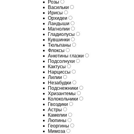
Розы
Васильки
Ирисы
Орхидеи
Ландыши
Магнолии
Гладиолусы
Кувшинки
Тюльпаны
Флоксы
Анютины глазки
Подсолнухи
Кактусы
Нарциссы
Лилии
Незабудки
Подснежники
Хризантемы
Колокольчики
Гвоздики
Астры
Камелии
Люпины
Георгины
Мимоза