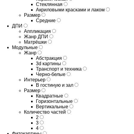
Стеклянная
Акриловыми красками и лаком
Размер
Средние
ДПИ
Аппликация
Жанр ДПИ
Матрёшки
Модульные
Жанр
Абстракция
3d картины
Транспорт и техника
Черно-белые
Интерьер
В гостиную и зал
Размер
Квадратные
Горизонтальные
Вертикальные
Количество частей
2
3
4
Фитокартины