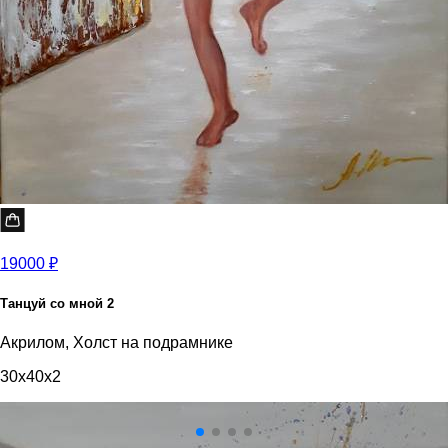
19000 ₽
Танцуй со мной 2
Акрилом, Холст на подрамнике
30x40x2