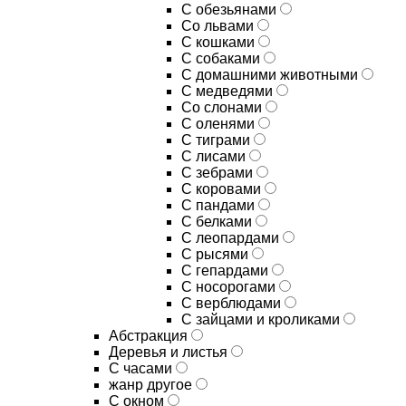
С обезьянами
Со львами
С кошками
С собаками
С домашними животными
С медведями
Со слонами
С оленями
С тиграми
С лисами
С зебрами
С коровами
С пандами
С белками
С леопардами
С рысями
С гепардами
С носорогами
С верблюдами
С зайцами и кроликами
Абстракция
Деревья и листья
С часами
жанр другое
С окном