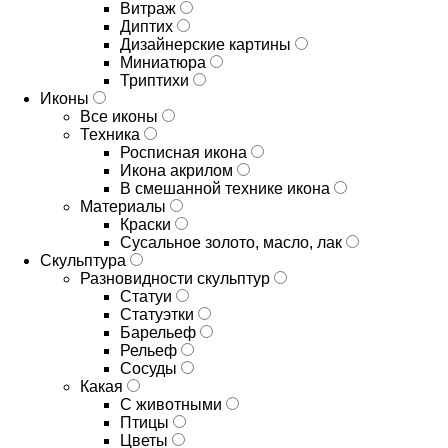
Витраж
Диптих
Дизайнерские картины
Миниатюра
Триптихи
Иконы
Все иконы
Техника
Росписная икона
Икона акрилом
В смешанной технике икона
Материалы
Краски
Сусальное золото, масло, лак
Скульптура
Разновидности скульптур
Статуи
Статуэтки
Барельеф
Рельеф
Сосуды
Какая
С животными
Птицы
Цветы