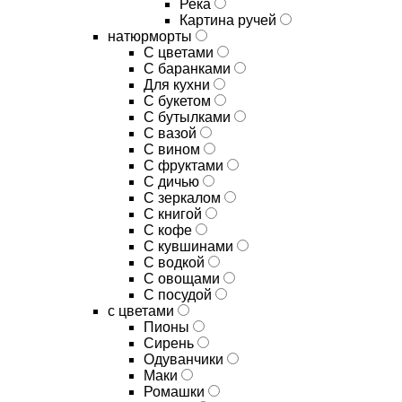
Река
Картина ручей
натюрморты
С цветами
С баранками
Для кухни
C букетом
C бутылками
C вазой
C вином
C фруктами
C дичью
C зеркалом
C книгой
C кофе
C кувшинами
C водкой
C овощами
C посудой
с цветами
Пионы
Сирень
Одуванчики
Маки
Ромашки