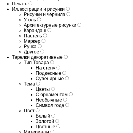
Печать
Иллюстрации и рисунки
Рисунки и чернила
Уголь
Архитектурные рисунки
Карандаш
Пастель
Маркер
Ручка
Другое
Тарелки декоративные
Тип Товара
На стену
Подвесные
Сувенирные
Тема
Цветы
С орнаментом
Необычные
Символ года
Цвет
Белый
Золотой
Цветные
Материалы