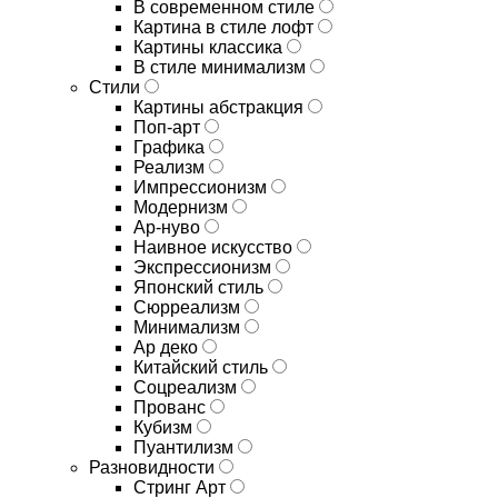
В современном стиле
Картина в стиле лофт
Картины классика
В стиле минимализм
Стили
Картины абстракция
Поп-арт
Графика
Реализм
Импрессионизм
Модернизм
Ар-нуво
Наивное искусство
Экспрессионизм
Японский стиль
Сюрреализм
Минимализм
Ар деко
Китайский стиль
Соцреализм
Прованс
Кубизм
Пуантилизм
Разновидности
Стринг Арт