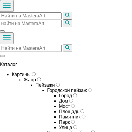
Каталог
Картины
Жанр
Пейзажи
Городской пейзаж
Город
Дом
Мост
Площадь
Памятник
Парк
Улица