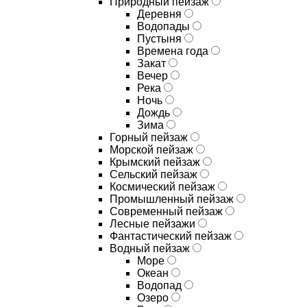
Природный пейзаж
Деревня
Водопады
Пустыня
Времена года
Закат
Вечер
Река
Ночь
Дождь
Зима
Горный пейзаж
Морской пейзаж
Крымский пейзаж
Сельский пейзаж
Космический пейзаж
Промышленный пейзаж
Современный пейзаж
Лесные пейзажи
Фантастический пейзаж
Водный пейзаж
Море
Океан
Водопад
Озеро