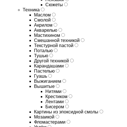
Сюжеты
Техника
Маслом
Смолой
Акрилом
Акварелью
Мастихином
Смешанной техникой
Текстурной пастой
Поталью
Тушью
Другой техникой
Карандашами
Пастелью
Гуашь
Выжиганием
Вышитые
Нитями
Крестиком
Лентами
Бисером
Картины из эпоксидной смолы
Мозаикой
Фломастерами