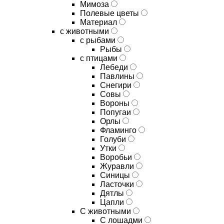
Мимоза
Полевые цветы
Материал
с животными
с рыбами
Рыбы
с птицами
Лебеди
Павлины
Снегири
Совы
Вороны
Попугаи
Орлы
Фламинго
Голуби
Утки
Воробьи
Журавли
Синицы
Ласточки
Дятлы
Цапли
С животными
С лошадми