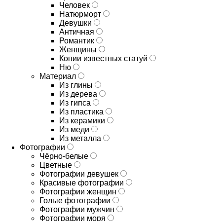
Человек
Натюрморт
Девушки
Античная
Романтик
Женщины
Копии известных статуй
Ню
Материал
Из глины
Из дерева
Из гипса
Из пластика
Из керамики
Из меди
Из металла
Фотографии
Чёрно-белые
Цветные
Фотографии девушек
Красивые фотографии
Фотографии женщин
Голые фотографии
Фотографии мужчин
Фотографии моря