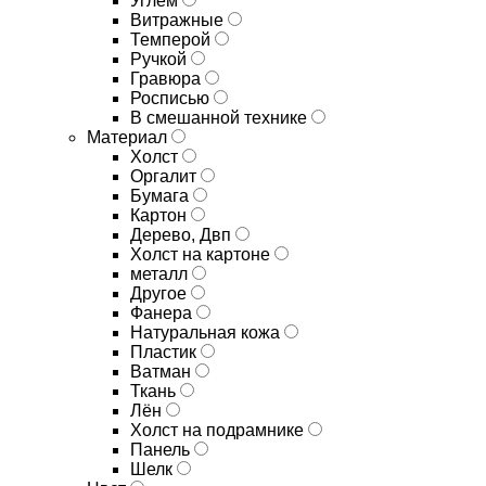
Углём
Витражные
Темперой
Ручкой
Гравюра
Росписью
В смешанной технике
Материал
Холст
Оргалит
Бумага
Картон
Дерево, Двп
Холст на картоне
металл
Другое
Фанера
Натуральная кожа
Пластик
Ватман
Ткань
Лён
Холст на подрамнике
Панель
Шелк