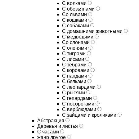
С волками
С обезьянами
Со львами
С кошками
С собаками
С домашними животными
С медведями
Со слонами
С оленями
С тиграми
С лисами
С зебрами
С коровами
С пандами
С белками
С леопардами
С рысями
С гепардами
С носорогами
С верблюдами
С зайцами и кроликами
Абстракция
Деревья и листья
С часами
жанр другое