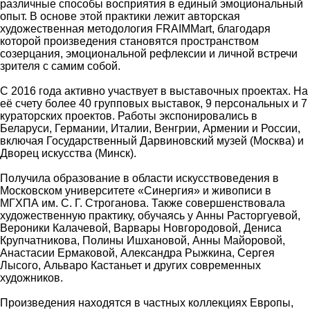
различные способы восприятия в единый эмоциональный
опыт. В основе этой практики лежит авторская
художественная методология FRAIMMart, благодаря
которой произведения становятся пространством
созерцания, эмоциональной рефлексии и личной встречи
зрителя с самим собой.
С 2016 года активно участвует в выставочных проектах. На
её счету более 40 групповых выставок, 9 персональных и 7
кураторских проектов. Работы экспонировались в
Беларуси, Германии, Италии, Венгрии, Армении и России,
включая Государственный Дарвиновский музей (Москва) и
Дворец искусства (Минск).
Получила образование в области искусствоведения в
Московском университете «Синергия» и живописи в
МГХПА им. С. Г. Строганова. Также совершенствовала
художественную практику, обучаясь у Анны Расторгуевой,
Вероники Калачевой, Варвары Новгородовой, Дениса
Крупчатникова, Полины Ишхановой, Анны Майоровой,
Анастасии Ермаковой, Александра Рыжкина, Сергея
Лысого, Альваро Кастаньет и других современных
художников.
Произведения находятся в частных коллекциях Европы,