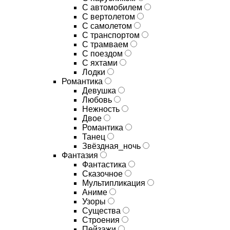
С автомобилем
С вертолетом
С самолетом
С транспортом
С трамваем
С поездом
С яхтами
Лодки
Романтика
Девушка
Любовь
Нежность
Двое
Романтика
Танец
Звёздная_ночь
Фантазия
Фантастика
Сказочное
Мультипликация
Аниме
Узоры
Существа
Строения
Пейзажи