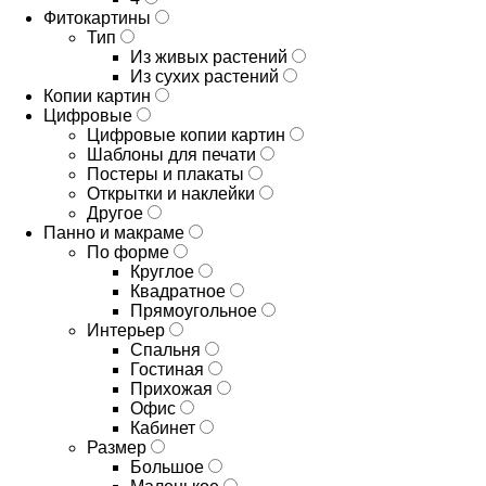
Фитокартины
Тип
Из живых растений
Из сухих растений
Копии картин
Цифровые
Цифровые копии картин
Шаблоны для печати
Постеры и плакаты
Открытки и наклейки
Другое
Панно и макраме
По форме
Круглое
Квадратное
Прямоугольное
Интерьер
Спальня
Гостиная
Прихожая
Офис
Кабинет
Размер
Большое