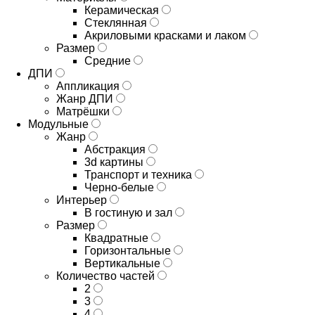
Керамическая
Стеклянная
Акриловыми красками и лаком
Размер
Средние
ДПИ
Аппликация
Жанр ДПИ
Матрёшки
Модульные
Жанр
Абстракция
3d картины
Транспорт и техника
Черно-белые
Интерьер
В гостиную и зал
Размер
Квадратные
Горизонтальные
Вертикальные
Количество частей
2
3
4