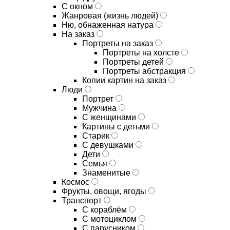
С окном
Жанровая (жизнь людей)
Ню, обнаженная натура
На заказ
Портреты на заказ
Портреты на холсте
Портреты детей
Портреты абстракция
Копии картин на заказ
Люди
Портрет
Мужчина
С женщинами
Картины с детьми
Старик
С девушками
Дети
Семья
Знаменитые
Космос
Фрукты, овощи, ягоды
Транспорт
С кораблём
С мотоциклом
С парусником