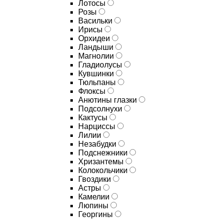
Лотосы
Розы
Васильки
Ирисы
Орхидеи
Ландыши
Магнолии
Гладиолусы
Кувшинки
Тюльпаны
Флоксы
Анютины глазки
Подсолнухи
Кактусы
Нарциссы
Лилии
Незабудки
Подснежники
Хризантемы
Колокольчики
Гвоздики
Астры
Камелии
Люпины
Георгины