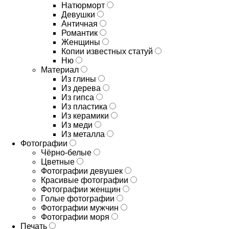
Натюрморт
Девушки
Античная
Романтик
Женщины
Копии известных статуй
Ню
Материал
Из глины
Из дерева
Из гипса
Из пластика
Из керамики
Из меди
Из металла
Фотографии
Чёрно-белые
Цветные
Фотографии девушек
Красивые фотографии
Фотографии женщин
Голые фотографии
Фотографии мужчин
Фотографии моря
Печать