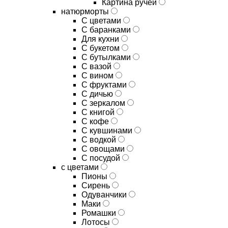
Картина ручей
натюрморты
С цветами
С баранками
Для кухни
C букетом
C бутылками
C вазой
C вином
C фруктами
C дичью
C зеркалом
C книгой
C кофе
C кувшинами
C водкой
C овощами
C посудой
с цветами
Пионы
Сирень
Одуванчики
Маки
Ромашки
Лотосы