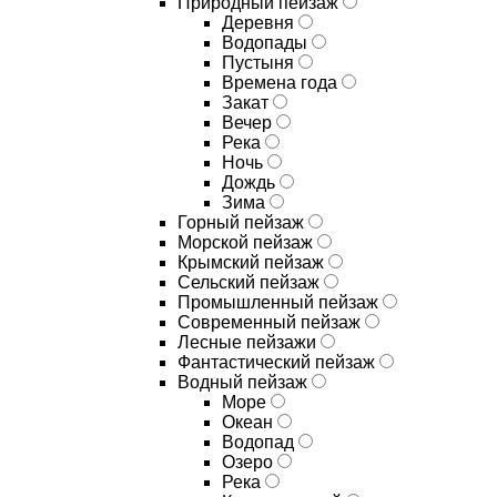
Природный пейзаж
Деревня
Водопады
Пустыня
Времена года
Закат
Вечер
Река
Ночь
Дождь
Зима
Горный пейзаж
Морской пейзаж
Крымский пейзаж
Сельский пейзаж
Промышленный пейзаж
Современный пейзаж
Лесные пейзажи
Фантастический пейзаж
Водный пейзаж
Море
Океан
Водопад
Озеро
Река