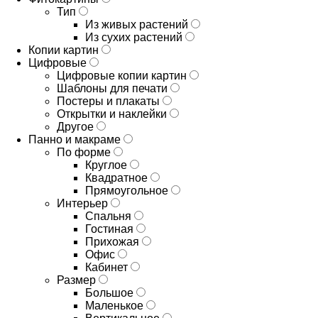
Тип
Из живых растений
Из сухих растений
Копии картин
Цифровые
Цифровые копии картин
Шаблоны для печати
Постеры и плакаты
Открытки и наклейки
Другое
Панно и макраме
По форме
Круглое
Квадратное
Прямоугольное
Интерьер
Спальня
Гостиная
Прихожая
Офис
Кабинет
Размер
Большое
Маленькое