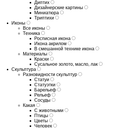
Диптих
Дизайнерские картины
Миниатюра
Триптихи
Иконы
Все иконы
Техника
Росписная икона
Икона акрилом
В смешанной технике икона
Материалы
Краски
Сусальное золото, масло, лак
Скульптура
Разновидности скульптур
Статуи
Статуэтки
Барельеф
Рельеф
Сосуды
Какая
С животными
Птицы
Цветы
Человек