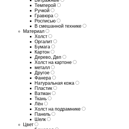
Витражные
Темперой
Ручкой
Гравюра
Росписью
В смешанной технике
Материал
Холст
Оргалит
Бумага
Картон
Дерево, Двп
Холст на картоне
металл
Другое
Фанера
Натуральная кожа
Пластик
Ватман
Ткань
Лён
Холст на подрамнике
Панель
Шелк
Цвет