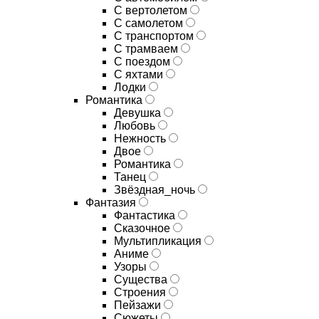
С вертолетом
С самолетом
С транспортом
С трамваем
С поездом
С яхтами
Лодки
Романтика
Девушка
Любовь
Нежность
Двое
Романтика
Танец
Звёздная_ночь
Фантазия
Фантастика
Сказочное
Мультипликация
Аниме
Узоры
Существа
Строения
Пейзажи
Сюжеты