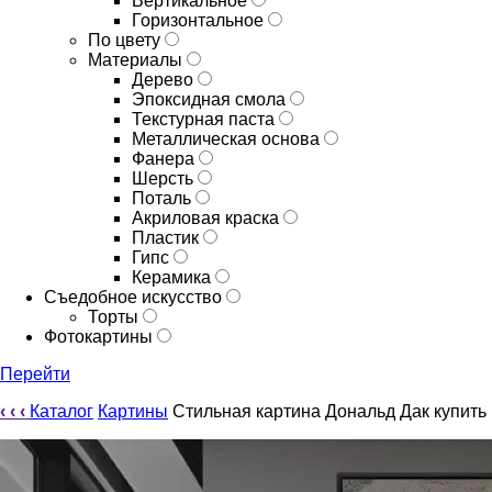
Вертикальное
Горизонтальное
По цвету
Материалы
Дерево
Эпоксидная смола
Текстурная паста
Металлическая основа
Фанера
Шерсть
Поталь
Акриловая краска
Пластик
Гипс
Керамика
Съедобное искусство
Торты
Фотокартины
Перейти
‹
‹
‹
Каталог
Картины
Стильная картина Дональд Дак купить