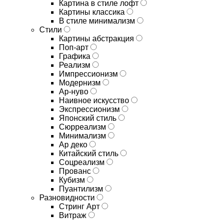
Картина в стиле лофт
Картины классика
В стиле минимализм
Стили
Картины абстракция
Поп-арт
Графика
Реализм
Импрессионизм
Модернизм
Ар-нуво
Наивное искусство
Экспрессионизм
Японский стиль
Сюрреализм
Минимализм
Ар деко
Китайский стиль
Соцреализм
Прованс
Кубизм
Пуантилизм
Разновидности
Стринг Арт
Витраж