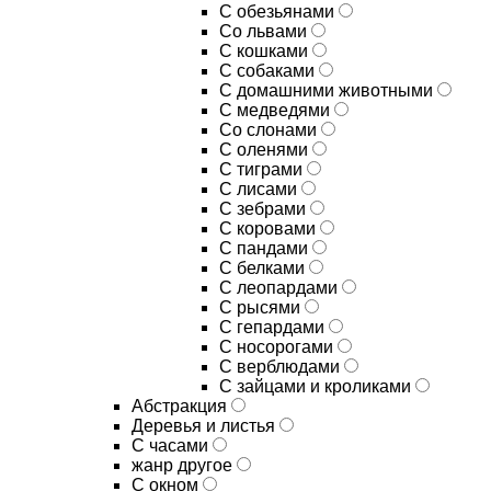
С обезьянами
Со львами
С кошками
С собаками
С домашними животными
С медведями
Со слонами
С оленями
С тиграми
С лисами
С зебрами
С коровами
С пандами
С белками
С леопардами
С рысями
С гепардами
С носорогами
С верблюдами
С зайцами и кроликами
Абстракция
Деревья и листья
С часами
жанр другое
С окном