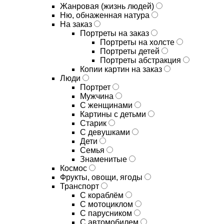
Жанровая (жизнь людей)
Ню, обнаженная натура
На заказ
Портреты на заказ
Портреты на холсте
Портреты детей
Портреты абстракция
Копии картин на заказ
Люди
Портрет
Мужчина
С женщинами
Картины с детьми
Старик
С девушками
Дети
Семья
Знаменитые
Космос
Фрукты, овощи, ягоды
Транспорт
С кораблём
С мотоциклом
С парусником
С автомобилем