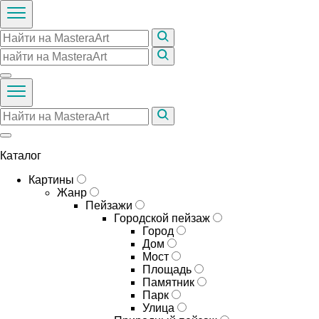
Каталог
Картины
Жанр
Пейзажи
Городской пейзаж
Город
Дом
Мост
Площадь
Памятник
Парк
Улица