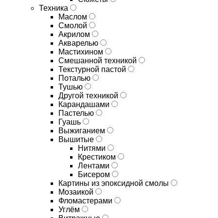
Техника
Маслом
Смолой
Акрилом
Акварелью
Мастихином
Смешанной техникой
Текстурной пастой
Поталью
Тушью
Другой техникой
Карандашами
Пастелью
Гуашь
Выжиганием
Вышитые
Нитями
Крестиком
Лентами
Бисером
Картины из эпоксидной смолы
Мозаикой
Фломастерами
Углём