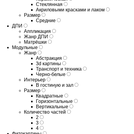
Стеклянная
Акриловыми красками и лаком
Размер
Средние
ДПИ
Аппликация
Жанр ДПИ
Матрёшки
Модульные
Жанр
Абстракция
3d картины
Транспорт и техника
Черно-белые
Интерьер
В гостиную и зал
Размер
Квадратные
Горизонтальные
Вертикальные
Количество частей
2
3
4
Фитокартины