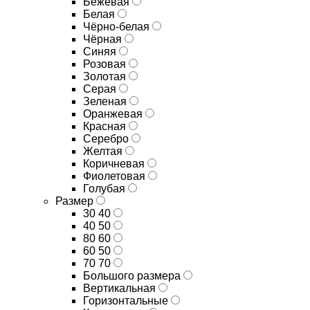
Бежевая
Белая
Чёрно-белая
Чёрная
Синяя
Розовая
Золотая
Серая
Зеленая
Оранжевая
Красная
Серебро
Желтая
Коричневая
Фиолетовая
Голубая
Размер
30 40
40 50
80 60
60 50
70 70
Большого размера
Вертикальная
Горизонтальные