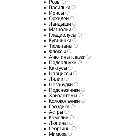
Розы
Васильки
Ирисы
Орхидеи
Ландыши
Магнолии
Гладиолусы
Кувшинки
Тюльпаны
Флоксы
Анютины глазки
Подсолнухи
Кактусы
Нарциссы
Лилии
Незабудки
Подснежники
Хризантемы
Колокольчики
Гвоздики
Астры
Камелии
Люпины
Георгины
Мимоза