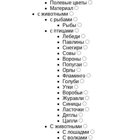
Полевые цветы
Материал
с животными
с рыбами
Рыбы
с птицами
Лебеди
Павлины
Снегири
Совы
Вороны
Попугаи
Орлы
Фламинго
Голуби
Утки
Воробьи
Журавли
Синицы
Ласточки
Дятлы
Цапли
С животными
С лошадми
С волками