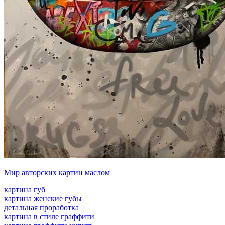
Мир авторских картин маслом
картина губ
картина женские губы
детальная проработка
картина в стиле граффити