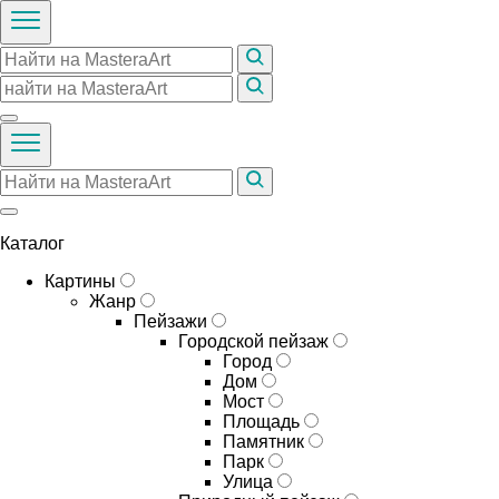
Каталог
Картины
Жанр
Пейзажи
Городской пейзаж
Город
Дом
Мост
Площадь
Памятник
Парк
Улица