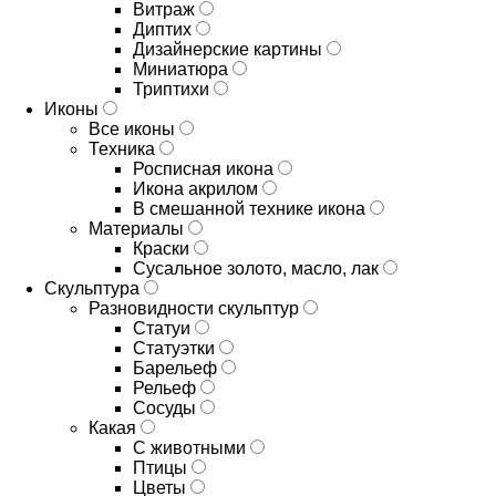
Витраж
Диптих
Дизайнерские картины
Миниатюра
Триптихи
Иконы
Все иконы
Техника
Росписная икона
Икона акрилом
В смешанной технике икона
Материалы
Краски
Сусальное золото, масло, лак
Скульптура
Разновидности скульптур
Статуи
Статуэтки
Барельеф
Рельеф
Сосуды
Какая
С животными
Птицы
Цветы