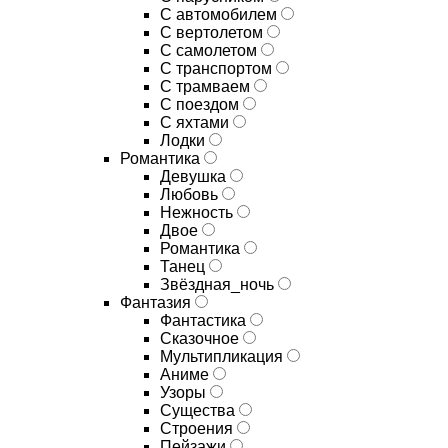
С автомобилем
С вертолетом
С самолетом
С транспортом
С трамваем
С поездом
С яхтами
Лодки
Романтика
Девушка
Любовь
Нежность
Двое
Романтика
Танец
Звёздная_ночь
Фантазия
Фантастика
Сказочное
Мультипликация
Аниме
Узоры
Существа
Строения
Пейзажи