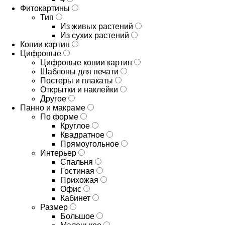
Фитокартины
Тип
Из живых растений
Из сухих растений
Копии картин
Цифровые
Цифровые копии картин
Шаблоны для печати
Постеры и плакаты
Открытки и наклейки
Другое
Панно и макраме
По форме
Круглое
Квадратное
Прямоугольное
Интерьер
Спальня
Гостиная
Прихожая
Офис
Кабинет
Размер
Большое