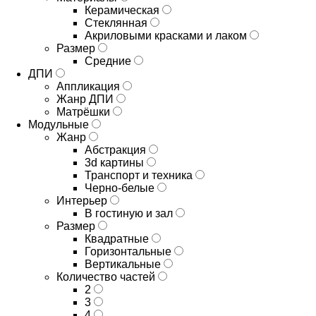
Керамическая
Стеклянная
Акриловыми красками и лаком
Размер
Средние
ДПИ
Аппликация
Жанр ДПИ
Матрёшки
Модульные
Жанр
Абстракция
3d картины
Транспорт и техника
Черно-белые
Интерьер
В гостиную и зал
Размер
Квадратные
Горизонтальные
Вертикальные
Количество частей
2
3
4