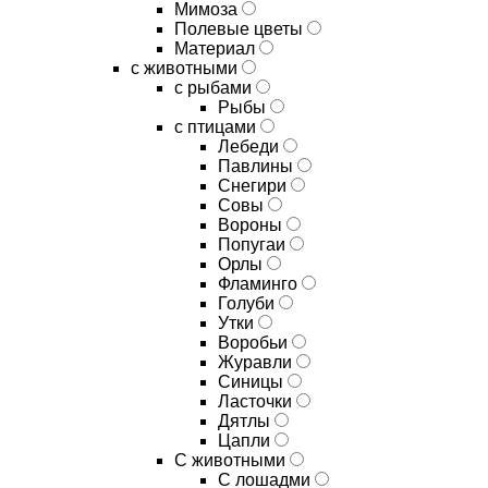
Мимоза
Полевые цветы
Материал
с животными
с рыбами
Рыбы
с птицами
Лебеди
Павлины
Снегири
Совы
Вороны
Попугаи
Орлы
Фламинго
Голуби
Утки
Воробьи
Журавли
Синицы
Ласточки
Дятлы
Цапли
С животными
С лошадми