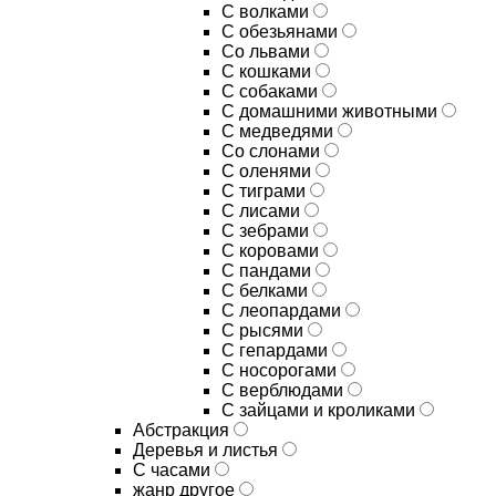
С волками
С обезьянами
Со львами
С кошками
С собаками
С домашними животными
С медведями
Со слонами
С оленями
С тиграми
С лисами
С зебрами
С коровами
С пандами
С белками
С леопардами
С рысями
С гепардами
С носорогами
С верблюдами
С зайцами и кроликами
Абстракция
Деревья и листья
С часами
жанр другое