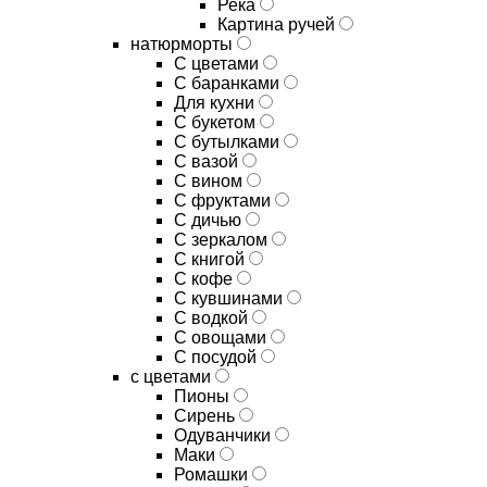
Река
Картина ручей
натюрморты
С цветами
С баранками
Для кухни
C букетом
C бутылками
C вазой
C вином
C фруктами
C дичью
C зеркалом
C книгой
C кофе
C кувшинами
C водкой
C овощами
C посудой
с цветами
Пионы
Сирень
Одуванчики
Маки
Ромашки