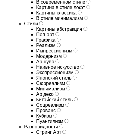
В современном стиле
Картина в стиле лофт
Картины классика
В стиле минимализм
Стили
Картины абстракция
Поп-арт
Графика
Реализм
Импрессионизм
Модернизм
Ар-нуво
Наивное искусство
Экспрессионизм
Японский стиль
Сюрреализм
Минимализм
Ар деко
Китайский стиль
Соцреализм
Прованс
Кубизм
Пуантилизм
Разновидности
Стринг Арт