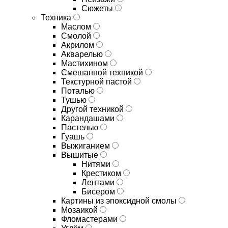
Сюжеты
Техника
Маслом
Смолой
Акрилом
Акварелью
Мастихином
Смешанной техникой
Текстурной пастой
Поталью
Тушью
Другой техникой
Карандашами
Пастелью
Гуашь
Выжиганием
Вышитые
Нитями
Крестиком
Лентами
Бисером
Картины из эпоксидной смолы
Мозаикой
Фломастерами