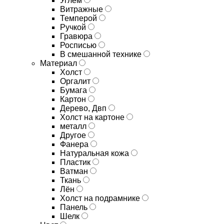
Углём
Витражные
Темперой
Ручкой
Гравюра
Росписью
В смешанной технике
Материал
Холст
Оргалит
Бумага
Картон
Дерево, Двп
Холст на картоне
металл
Другое
Фанера
Натуральная кожа
Пластик
Ватман
Ткань
Лён
Холст на подрамнике
Панель
Шелк