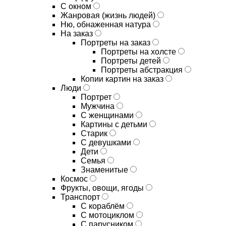
С окном
Жанровая (жизнь людей)
Ню, обнаженная натура
На заказ
Портреты на заказ
Портреты на холсте
Портреты детей
Портреты абстракция
Копии картин на заказ
Люди
Портрет
Мужчина
С женщинами
Картины с детьми
Старик
С девушками
Дети
Семья
Знаменитые
Космос
Фрукты, овощи, ягоды
Транспорт
С кораблём
С мотоциклом
С парусником