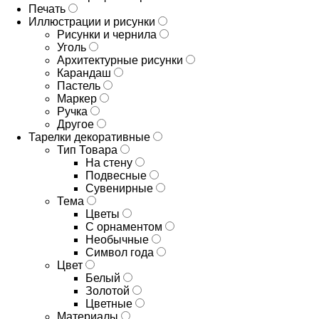
Печать
Иллюстрации и рисунки
Рисунки и чернила
Уголь
Архитектурные рисунки
Карандаш
Пастель
Маркер
Ручка
Другое
Тарелки декоративные
Тип Товара
На стену
Подвесные
Сувенирные
Тема
Цветы
С орнаментом
Необычные
Символ года
Цвет
Белый
Золотой
Цветные
Материалы