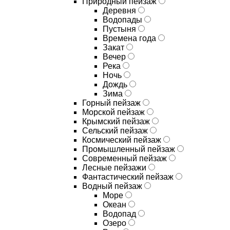
Природный пейзаж
Деревня
Водопады
Пустыня
Времена года
Закат
Вечер
Река
Ночь
Дождь
Зима
Горный пейзаж
Морской пейзаж
Крымский пейзаж
Сельский пейзаж
Космический пейзаж
Промышленный пейзаж
Современный пейзаж
Лесные пейзажи
Фантастический пейзаж
Водный пейзаж
Море
Океан
Водопад
Озеро