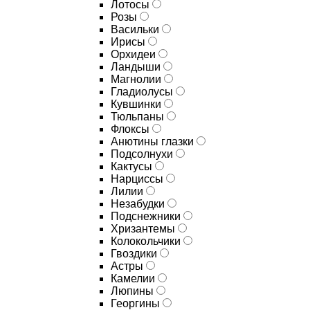
Лотосы
Розы
Васильки
Ирисы
Орхидеи
Ландыши
Магнолии
Гладиолусы
Кувшинки
Тюльпаны
Флоксы
Анютины глазки
Подсолнухи
Кактусы
Нарциссы
Лилии
Незабудки
Подснежники
Хризантемы
Колокольчики
Гвоздики
Астры
Камелии
Люпины
Георгины