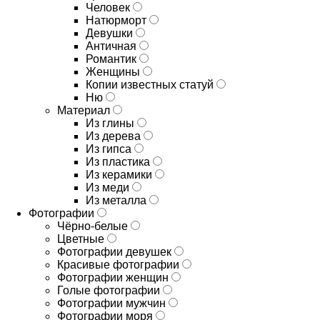
Человек
Натюрморт
Девушки
Античная
Романтик
Женщины
Копии известных статуй
Ню
Материал
Из глины
Из дерева
Из гипса
Из пластика
Из керамики
Из меди
Из металла
Фотографии
Чёрно-белые
Цветные
Фотографии девушек
Красивые фотографии
Фотографии женщин
Голые фотографии
Фотографии мужчин
Фотографии моря