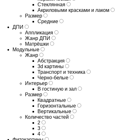
Стеклянная
Акриловыми красками и лаком
Размер
Средние
ДПИ
Аппликация
Жанр ДПИ
Матрёшки
Модульные
Жанр
Абстракция
3d картины
Транспорт и техника
Черно-белые
Интерьер
В гостиную и зал
Размер
Квадратные
Горизонтальные
Вертикальные
Количество частей
2
3
4
Фитокартины