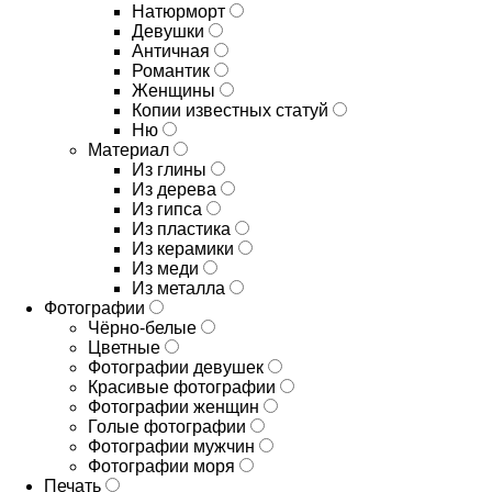
Натюрморт
Девушки
Античная
Романтик
Женщины
Копии известных статуй
Ню
Материал
Из глины
Из дерева
Из гипса
Из пластика
Из керамики
Из меди
Из металла
Фотографии
Чёрно-белые
Цветные
Фотографии девушек
Красивые фотографии
Фотографии женщин
Голые фотографии
Фотографии мужчин
Фотографии моря
Печать