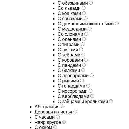
С обезьянами
Со львами
С кошками
С собаками
С домашними животными
С медведями
Со слонами
С оленями
С тиграми
С лисами
С зебрами
С коровами
С пандами
С белками
С леопардами
С рысями
С гепардами
С носорогами
С верблюдами
С зайцами и кроликами
Абстракция
Деревья и листья
С часами
жанр другое
С окном