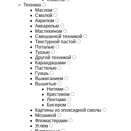
Техника
Маслом
Смолой
Акрилом
Акварелью
Мастихином
Смешанной техникой
Текстурной пастой
Поталью
Тушью
Другой техникой
Карандашами
Пастелью
Гуашь
Выжиганием
Вышитые
Нитями
Крестиком
Лентами
Бисером
Картины из эпоксидной смолы
Мозаикой
Фломастерами
Углём