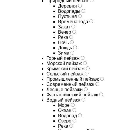
Природный пейзаж
Деревня
Водопады
Пустыня
Времена года
Закат
Вечер
Река
Ночь
Дождь
Зима
Горный пейзаж
Морской пейзаж
Крымский пейзаж
Сельский пейзаж
Промышленный пейзаж
Современный пейзаж
Лесные пейзажи
Фантастический пейзаж
Водный пейзаж
Море
Океан
Водопад
Озеро
Река