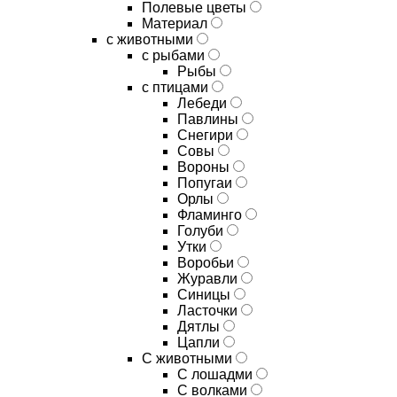
Полевые цветы
Материал
с животными
с рыбами
Рыбы
с птицами
Лебеди
Павлины
Снегири
Совы
Вороны
Попугаи
Орлы
Фламинго
Голуби
Утки
Воробьи
Журавли
Синицы
Ласточки
Дятлы
Цапли
С животными
С лошадми
С волками