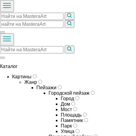
Каталог
Картины
Жанр
Пейзажи
Городской пейзаж
Город
Дом
Мост
Площадь
Памятник
Парк
Улица