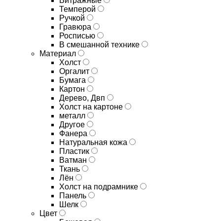
Витражные
Темперой
Ручкой
Гравюра
Росписью
В смешанной технике
Материал
Холст
Оргалит
Бумага
Картон
Дерево, Двп
Холст на картоне
металл
Другое
Фанера
Натуральная кожа
Пластик
Ватман
Ткань
Лён
Холст на подрамнике
Панель
Шелк
Цвет