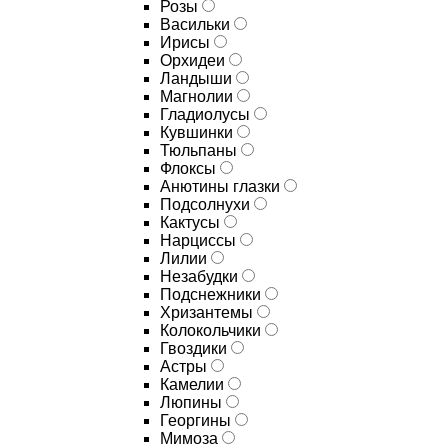
Розы
Васильки
Ирисы
Орхидеи
Ландыши
Магнолии
Гладиолусы
Кувшинки
Тюльпаны
Флоксы
Анютины глазки
Подсолнухи
Кактусы
Нарциссы
Лилии
Незабудки
Подснежники
Хризантемы
Колокольчики
Гвоздики
Астры
Камелии
Люпины
Георгины
Мимоза