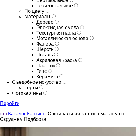
Вертикальное
Горизонтальное
По цвету
Материалы
Дерево
Эпоксидная смола
Текстурная паста
Металлическая основа
Фанера
Шерсть
Поталь
Акриловая краска
Пластик
Гипс
Керамика
Съедобное искусство
Торты
Фотокартины
Перейти
‹
‹
‹
Каталог
Картины
Оригинальная картина маслом со
Скруджем Подборка