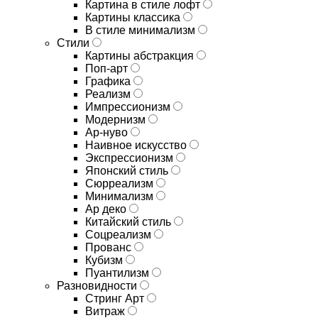
Картина в стиле лофт
Картины классика
В стиле минимализм
Стили
Картины абстракция
Поп-арт
Графика
Реализм
Импрессионизм
Модернизм
Ар-нуво
Наивное искусство
Экспрессионизм
Японский стиль
Сюрреализм
Минимализм
Ар деко
Китайский стиль
Соцреализм
Прованс
Кубизм
Пуантилизм
Разновидности
Стринг Арт
Витраж