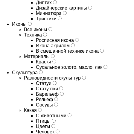
Диптих
Дизайнерские картины
Миниатюра
Триптихи
Иконы
Все иконы
Техника
Росписная икона
Икона акрилом
В смешанной технике икона
Материалы
Краски
Сусальное золото, масло, лак
Скульптура
Разновидности скульптур
Статуи
Статуэтки
Барельеф
Рельеф
Сосуды
Какая
С животными
Птицы
Цветы
Человек