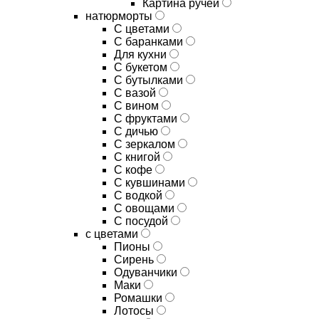
Картина ручей
натюрморты
С цветами
С баранками
Для кухни
C букетом
C бутылками
C вазой
C вином
C фруктами
C дичью
C зеркалом
C книгой
C кофе
C кувшинами
C водкой
C овощами
C посудой
с цветами
Пионы
Сирень
Одуванчики
Маки
Ромашки
Лотосы