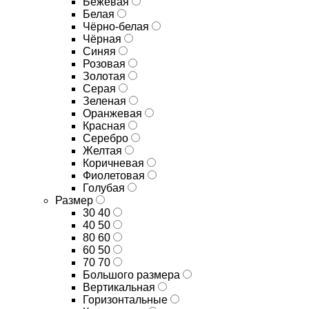
Бежевая
Белая
Чёрно-белая
Чёрная
Синяя
Розовая
Золотая
Серая
Зеленая
Оранжевая
Красная
Серебро
Желтая
Коричневая
Фиолетовая
Голубая
Размер
30 40
40 50
80 60
60 50
70 70
Большого размера
Вертикальная
Горизонтальные