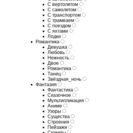
С вертолетом
С самолетом
С транспортом
С трамваем
С поездом
С яхтами
Лодки
Романтика
Девушка
Любовь
Нежность
Двое
Романтика
Танец
Звёздная_ночь
Фантазия
Фантастика
Сказочное
Мультипликация
Аниме
Узоры
Существа
Строения
Пейзажи
Сюжеты