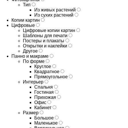
Тип
Из живых растений
Из сухих растений
Копии картин
Цифровые
Цифровые копии картин
Шаблоны для печати
Постеры и плакаты
Открытки и наклейки
Другое
Панно и макраме
По форме
Круглое
Квадратное
Прямоугольное
Интерьер
Спальня
Гостиная
Прихожая
Офис
Кабинет
Размер
Большое
Маленькое