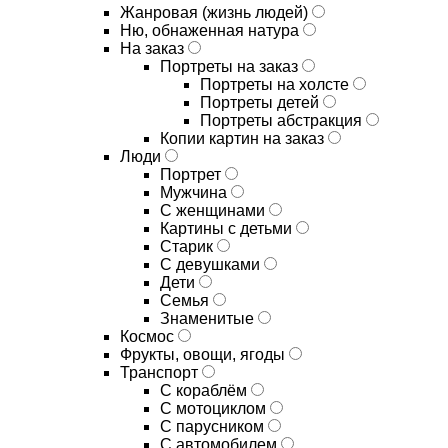
Жанровая (жизнь людей)
Ню, обнаженная натура
На заказ
Портреты на заказ
Портреты на холсте
Портреты детей
Портреты абстракция
Копии картин на заказ
Люди
Портрет
Мужчина
С женщинами
Картины с детьми
Старик
С девушками
Дети
Семья
Знаменитые
Космос
Фрукты, овощи, ягоды
Транспорт
С кораблём
С мотоциклом
С парусником
С автомобилем