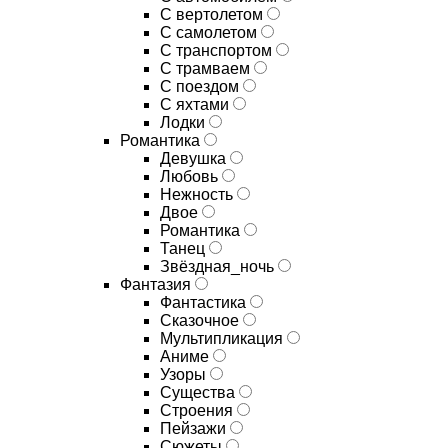
С вертолетом
С самолетом
С транспортом
С трамваем
С поездом
С яхтами
Лодки
Романтика
Девушка
Любовь
Нежность
Двое
Романтика
Танец
Звёздная_ночь
Фантазия
Фантастика
Сказочное
Мультипликация
Аниме
Узоры
Существа
Строения
Пейзажи
Сюжеты