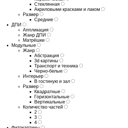
Стеклянная
Акриловыми красками и лаком
Размер
Средние
ДПИ
Аппликация
Жанр ДПИ
Матрёшки
Модульные
Жанр
Абстракция
3d картины
Транспорт и техника
Черно-белые
Интерьер
В гостиную и зал
Размер
Квадратные
Горизонтальные
Вертикальные
Количество частей
2
3
4
Фитокартины