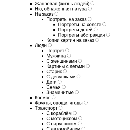
Жанровая (жизнь людей)
Ню, обнаженная натура
На заказ
Портреты на заказ
Портреты на холсте
Портреты детей
Портреты абстракция
Копии картин на заказ
Люди
Портрет
Мужчина
С женщинами
Картины с детьми
Старик
С девушками
Дети
Семья
Знаменитые
Космос
Фрукты, овощи, ягоды
Транспорт
С кораблём
С мотоциклом
С парусником
С автомобилем