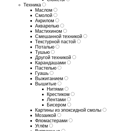
Техника
Маслом
Смолой
Акрилом
Акварелью
Мастихином
Смешанной техникой
Текстурной пастой
Поталью
Тушью
Другой техникой
Карандашами
Пастелью
Гуашь
Выжиганием
Вышитые
Нитями
Крестиком
Лентами
Бисером
Картины из эпоксидной смолы
Мозаикой
Фломастерами
Углём