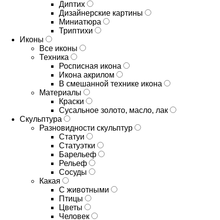
Диптих
Дизайнерские картины
Миниатюра
Триптихи
Иконы
Все иконы
Техника
Росписная икона
Икона акрилом
В смешанной технике икона
Материалы
Краски
Сусальное золото, масло, лак
Скульптура
Разновидности скульптур
Статуи
Статуэтки
Барельеф
Рельеф
Сосуды
Какая
С животными
Птицы
Цветы
Человек