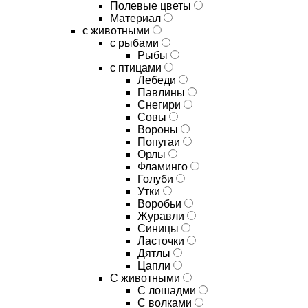
Полевые цветы
Материал
с животными
с рыбами
Рыбы
с птицами
Лебеди
Павлины
Снегири
Совы
Вороны
Попугаи
Орлы
Фламинго
Голуби
Утки
Воробьи
Журавли
Синицы
Ласточки
Дятлы
Цапли
С животными
С лошадми
С волками