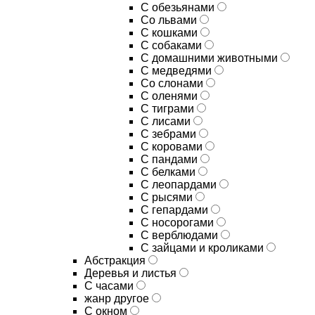
С обезьянами
Со львами
С кошками
С собаками
С домашними животными
С медведями
Со слонами
С оленями
С тиграми
С лисами
С зебрами
С коровами
С пандами
С белками
С леопардами
С рысями
С гепардами
С носорогами
С верблюдами
С зайцами и кроликами
Абстракция
Деревья и листья
С часами
жанр другое
С окном