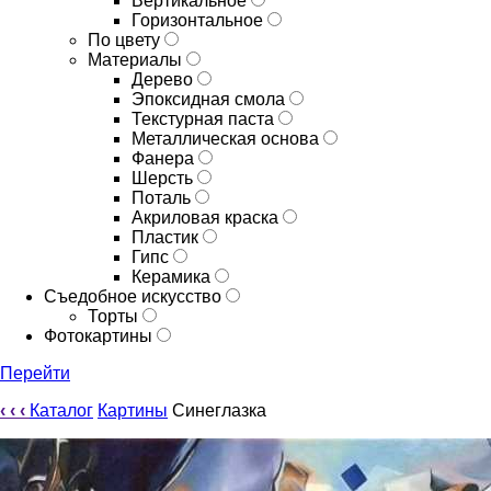
Вертикальное
Горизонтальное
По цвету
Материалы
Дерево
Эпоксидная смола
Текстурная паста
Металлическая основа
Фанера
Шерсть
Поталь
Акриловая краска
Пластик
Гипс
Керамика
Съедобное искусство
Торты
Фотокартины
Перейти
‹
‹
‹
Каталог
Картины
Синеглазка