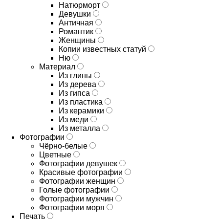
Натюрморт
Девушки
Античная
Романтик
Женщины
Копии известных статуй
Ню
Материал
Из глины
Из дерева
Из гипса
Из пластика
Из керамики
Из меди
Из металла
Фотографии
Чёрно-белые
Цветные
Фотографии девушек
Красивые фотографии
Фотографии женщин
Голые фотографии
Фотографии мужчин
Фотографии моря
Печать