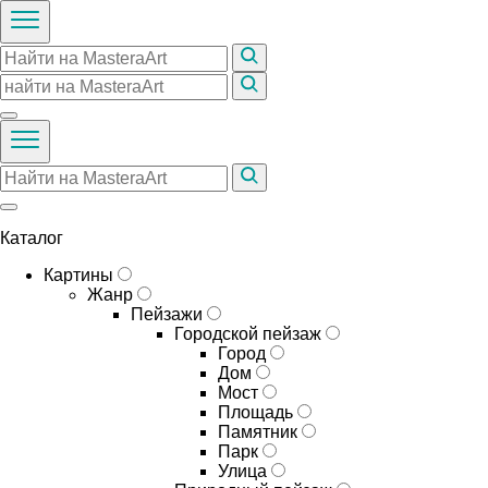
Каталог
Картины
Жанр
Пейзажи
Городской пейзаж
Город
Дом
Мост
Площадь
Памятник
Парк
Улица