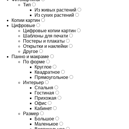
Тип
Из живых растений
Из сухих растений
Копии картин
Цифровые
Цифровые копии картин
Шаблоны для печати
Постеры и плакаты
Открытки и наклейки
Другое
Панно и макраме
По форме
Круглое
Квадратное
Прямоугольное
Интерьер
Спальня
Гостиная
Прихожая
Офис
Кабинет
Размер
Большое
Маленькое