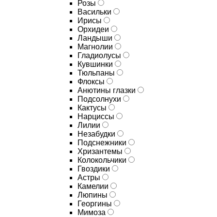
Розы
Васильки
Ирисы
Орхидеи
Ландыши
Магнолии
Гладиолусы
Кувшинки
Тюльпаны
Флоксы
Анютины глазки
Подсолнухи
Кактусы
Нарциссы
Лилии
Незабудки
Подснежники
Хризантемы
Колокольчики
Гвоздики
Астры
Камелии
Люпины
Георгины
Мимоза