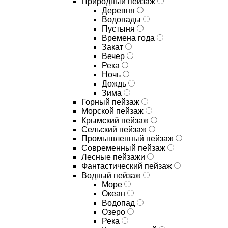
Природный пейзаж
Деревня
Водопады
Пустыня
Времена года
Закат
Вечер
Река
Ночь
Дождь
Зима
Горный пейзаж
Морской пейзаж
Крымский пейзаж
Сельский пейзаж
Промышленный пейзаж
Современный пейзаж
Лесные пейзажи
Фантастический пейзаж
Водный пейзаж
Море
Океан
Водопад
Озеро
Река