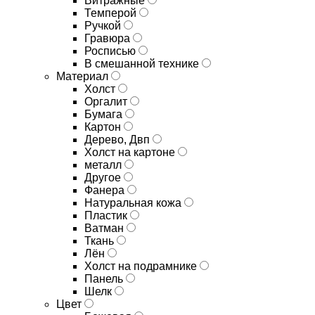
Витражные
Темперой
Ручкой
Гравюра
Росписью
В смешанной технике
Материал
Холст
Оргалит
Бумага
Картон
Дерево, Двп
Холст на картоне
металл
Другое
Фанера
Натуральная кожа
Пластик
Ватман
Ткань
Лён
Холст на подрамнике
Панель
Шелк
Цвет