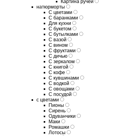
Картина ручей
натюрморты
С цветами
С баранками
Для кухни
C букетом
C бутылками
C вазой
C вином
C фруктами
C дичью
C зеркалом
C книгой
C кофе
C кувшинами
C водкой
C овощами
C посудой
с цветами
Пионы
Сирень
Одуванчики
Маки
Ромашки
Лотосы