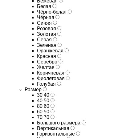
Бежевая
Белая
Чёрно-белая
Чёрная
Синяя
Розовая
Золотая
Серая
Зеленая
Оранжевая
Красная
Серебро
Желтая
Коричневая
Фиолетовая
Голубая
Размер
30 40
40 50
80 60
60 50
70 70
Большого размера
Вертикальная
Горизонтальные