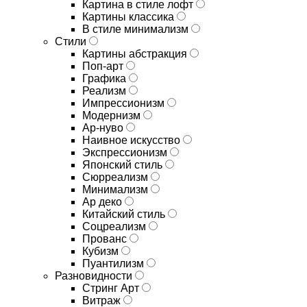
Картина в стиле лофт
Картины классика
В стиле минимализм
Стили
Картины абстракция
Поп-арт
Графика
Реализм
Импрессионизм
Модернизм
Ар-нуво
Наивное искусство
Экспрессионизм
Японский стиль
Сюрреализм
Минимализм
Ар деко
Китайский стиль
Соцреализм
Прованс
Кубизм
Пуантилизм
Разновидности
Стринг Арт
Витраж