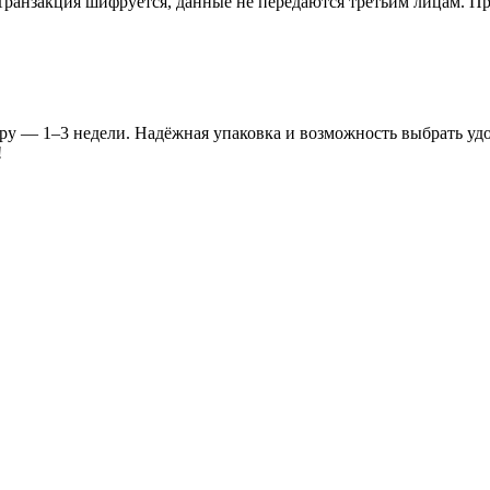
ранзакция шифруется, данные не передаются третьим лицам. Пр
ру — 1–3 недели. Надёжная упаковка и возможность выбрать уд
!