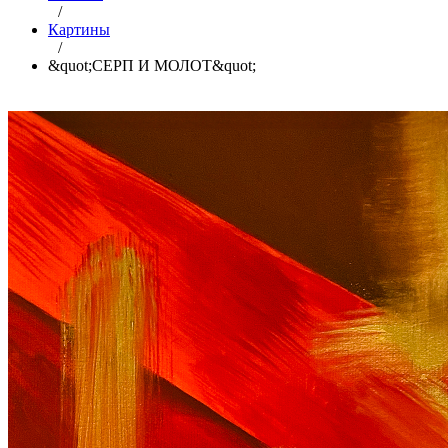
/
Картины
/
&quot;СЕРП И МОЛОТ&quot;