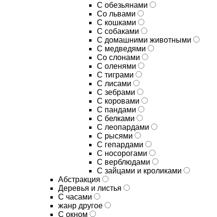
С обезьянами
Со львами
С кошками
С собаками
С домашними животными
С медведями
Со слонами
С оленями
С тиграми
С лисами
С зебрами
С коровами
С пандами
С белками
С леопардами
С рысями
С гепардами
С носорогами
С верблюдами
С зайцами и кроликами
Абстракция
Деревья и листья
С часами
жанр другое
С окном