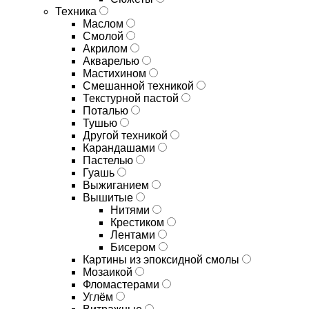
Техника
Маслом
Смолой
Акрилом
Акварелью
Мастихином
Смешанной техникой
Текстурной пастой
Поталью
Тушью
Другой техникой
Карандашами
Пастелью
Гуашь
Выжиганием
Вышитые
Нитями
Крестиком
Лентами
Бисером
Картины из эпоксидной смолы
Мозаикой
Фломастерами
Углём