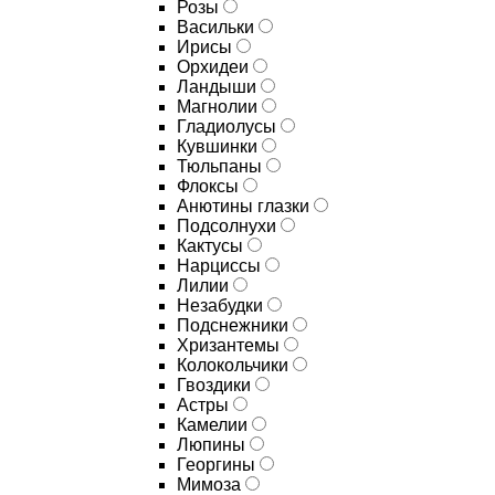
Розы
Васильки
Ирисы
Орхидеи
Ландыши
Магнолии
Гладиолусы
Кувшинки
Тюльпаны
Флоксы
Анютины глазки
Подсолнухи
Кактусы
Нарциссы
Лилии
Незабудки
Подснежники
Хризантемы
Колокольчики
Гвоздики
Астры
Камелии
Люпины
Георгины
Мимоза