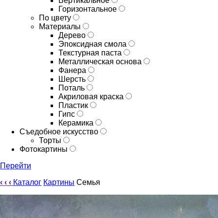
Вертикальное
Горизонтальное
По цвету
Материалы
Дерево
Эпоксидная смола
Текстурная паста
Металлическая основа
Фанера
Шерсть
Поталь
Акриловая краска
Пластик
Гипс
Керамика
Съедобное искусство
Торты
Фотокартины
Перейти
‹
‹
‹
Каталог
Картины
Семья