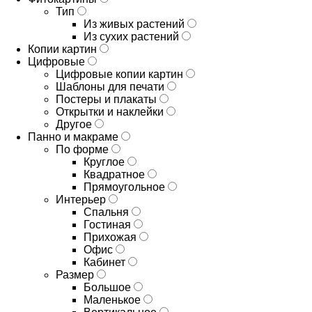
Тип
Из живых растений
Из сухих растений
Копии картин
Цифровые
Цифровые копии картин
Шаблоны для печати
Постеры и плакаты
Открытки и наклейки
Другое
Панно и макраме
По форме
Круглое
Квадратное
Прямоугольное
Интерьер
Спальня
Гостиная
Прихожая
Офис
Кабинет
Размер
Большое
Маленькое