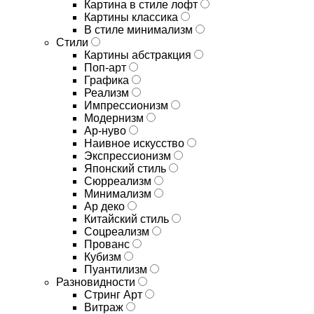
Картина в стиле лофт
Картины классика
В стиле минимализм
Стили
Картины абстракция
Поп-арт
Графика
Реализм
Импрессионизм
Модернизм
Ар-нуво
Наивное искусство
Экспрессионизм
Японский стиль
Сюрреализм
Минимализм
Ар деко
Китайский стиль
Соцреализм
Прованс
Кубизм
Пуантилизм
Разновидности
Стринг Арт
Витраж