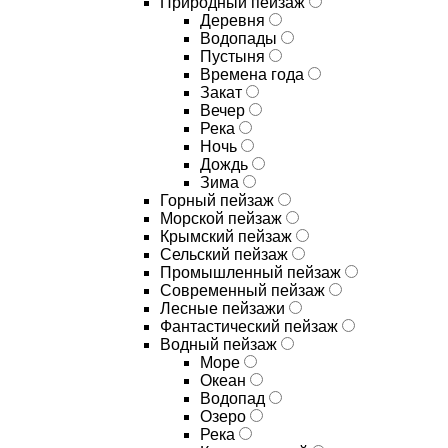
Природный пейзаж
Деревня
Водопады
Пустыня
Времена года
Закат
Вечер
Река
Ночь
Дождь
Зима
Горный пейзаж
Морской пейзаж
Крымский пейзаж
Сельский пейзаж
Промышленный пейзаж
Современный пейзаж
Лесные пейзажи
Фантастический пейзаж
Водный пейзаж
Море
Океан
Водопад
Озеро
Река