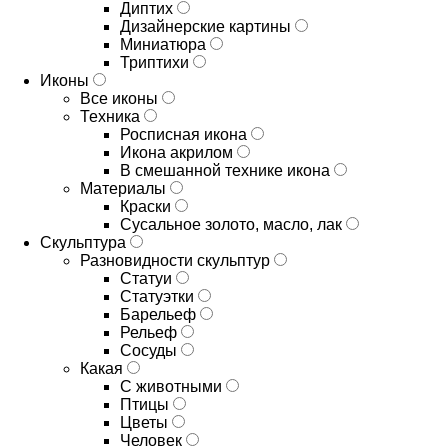
Диптих
Дизайнерские картины
Миниатюра
Триптихи
Иконы
Все иконы
Техника
Росписная икона
Икона акрилом
В смешанной технике икона
Материалы
Краски
Сусальное золото, масло, лак
Скульптура
Разновидности скульптур
Статуи
Статуэтки
Барельеф
Рельеф
Сосуды
Какая
С животными
Птицы
Цветы
Человек