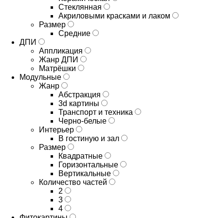
Стеклянная
Акриловыми красками и лаком
Размер
Средние
ДПИ
Аппликация
Жанр ДПИ
Матрёшки
Модульные
Жанр
Абстракция
3d картины
Транспорт и техника
Черно-белые
Интерьер
В гостиную и зал
Размер
Квадратные
Горизонтальные
Вертикальные
Количество частей
2
3
4
Фитокартины