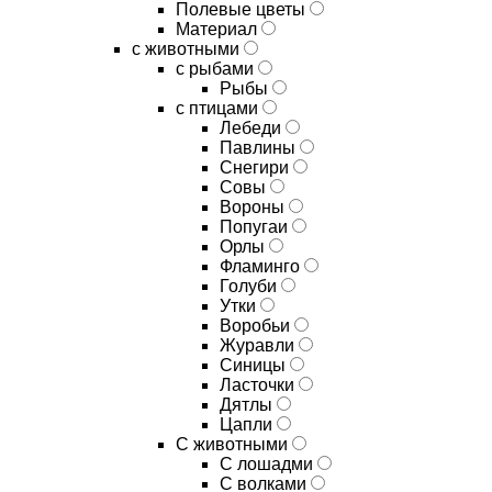
Полевые цветы
Материал
с животными
с рыбами
Рыбы
с птицами
Лебеди
Павлины
Снегири
Совы
Вороны
Попугаи
Орлы
Фламинго
Голуби
Утки
Воробьи
Журавли
Синицы
Ласточки
Дятлы
Цапли
С животными
С лошадми
С волками