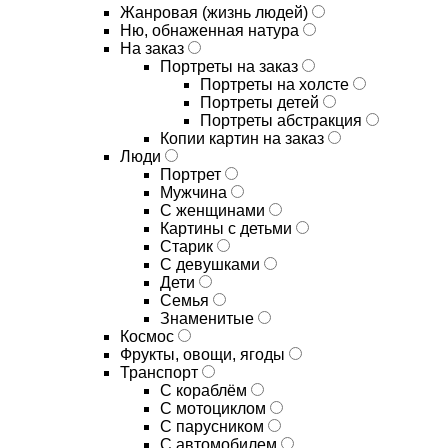
Жанровая (жизнь людей)
Ню, обнаженная натура
На заказ
Портреты на заказ
Портреты на холсте
Портреты детей
Портреты абстракция
Копии картин на заказ
Люди
Портрет
Мужчина
С женщинами
Картины с детьми
Старик
С девушками
Дети
Семья
Знаменитые
Космос
Фрукты, овощи, ягоды
Транспорт
С кораблём
С мотоциклом
С парусником
С автомобилем