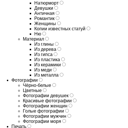
Натюрморт
Девушки
Античная
Романтик
Женщины
Копии известных статуй
Ню
Материал
Из глины
Из дерева
Из гипса
Из пластика
Из керамики
Из меди
Из металла
Фотографии
Чёрно-белые
Цветные
Фотографии девушек
Красивые фотографии
Фотографии женщин
Голые фотографии
Фотографии мужчин
Фотографии моря
Печать