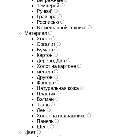
Витражные
Темперой
Ручкой
Гравюра
Росписью
В смешанной технике
Материал
Холст
Оргалит
Бумага
Картон
Дерево, Двп
Холст на картоне
металл
Другое
Фанера
Натуральная кожа
Пластик
Ватман
Ткань
Лён
Холст на подрамнике
Панель
Шелк
Цвет