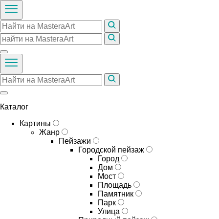
Каталог
Картины
Жанр
Пейзажи
Городской пейзаж
Город
Дом
Мост
Площадь
Памятник
Парк
Улица