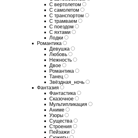
С вертолетом
С самолетом
С транспортом
С трамваем
С поездом
С яхтами
Лодки
Романтика
Девушка
Любовь
Нежность
Двое
Романтика
Танец
Звёздная_ночь
Фантазия
Фантастика
Сказочное
Мультипликация
Аниме
Узоры
Существа
Строения
Пейзажи
Сюжеты