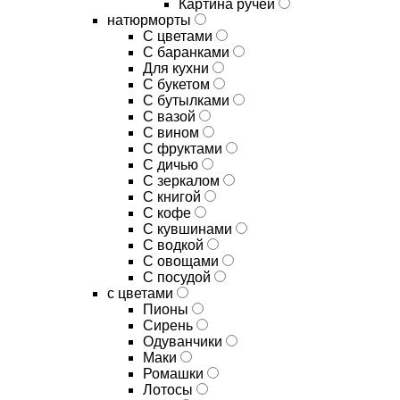
Картина ручей
натюрморты
С цветами
С баранками
Для кухни
C букетом
C бутылками
C вазой
C вином
C фруктами
C дичью
C зеркалом
C книгой
C кофе
C кувшинами
C водкой
C овощами
C посудой
с цветами
Пионы
Сирень
Одуванчики
Маки
Ромашки
Лотосы