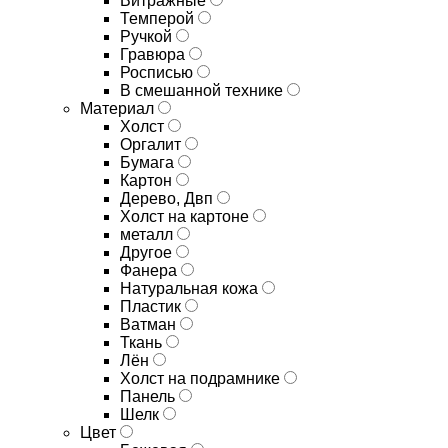
Витражные
Темперой
Ручкой
Гравюра
Росписью
В смешанной технике
Материал
Холст
Оргалит
Бумага
Картон
Дерево, Двп
Холст на картоне
металл
Другое
Фанера
Натуральная кожа
Пластик
Ватман
Ткань
Лён
Холст на подрамнике
Панель
Шелк
Цвет