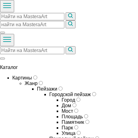
Каталог
Картины
Жанр
Пейзажи
Городской пейзаж
Город
Дом
Мост
Площадь
Памятник
Парк
Улица