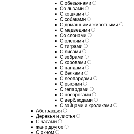
С обезьянами
Со львами
С кошками
С собаками
С домашними животными
С медведями
Со слонами
С оленями
С тиграми
С лисами
С зебрами
С коровами
С пандами
С белками
С леопардами
С рысями
С гепардами
С носорогами
С верблюдами
С зайцами и кроликами
Абстракция
Деревья и листья
С часами
жанр другое
С окном