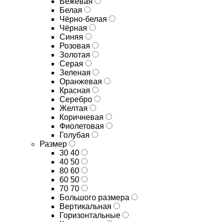
Бежевая
Белая
Чёрно-белая
Чёрная
Синяя
Розовая
Золотая
Серая
Зеленая
Оранжевая
Красная
Серебро
Желтая
Коричневая
Фиолетовая
Голубая
Размер
30 40
40 50
80 60
60 50
70 70
Большого размера
Вертикальная
Горизонтальные