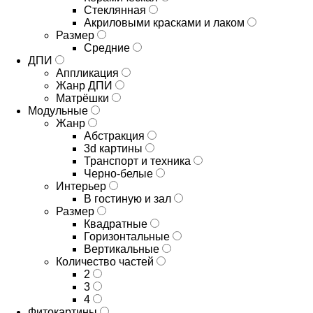
Стеклянная
Акриловыми красками и лаком
Размер
Средние
ДПИ
Аппликация
Жанр ДПИ
Матрёшки
Модульные
Жанр
Абстракция
3d картины
Транспорт и техника
Черно-белые
Интерьер
В гостиную и зал
Размер
Квадратные
Горизонтальные
Вертикальные
Количество частей
2
3
4
Фитокартины