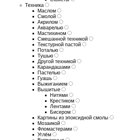
Техника
Маслом
Смолой
Акрилом
Акварелью
Мастихином
Смешанной техникой
Текстурной пастой
Поталью
Тушью
Другой техникой
Карандашами
Пастелью
Гуашь
Выжиганием
Вышитые
Нитями
Крестиком
Лентами
Бисером
Картины из эпоксидной смолы
Мозаикой
Фломастерами
Углём