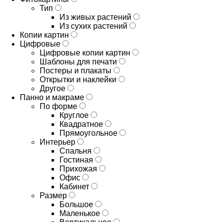
Тип
Из живых растений
Из сухих растений
Копии картин
Цифровые
Цифровые копии картин
Шаблоны для печати
Постеры и плакаты
Открытки и наклейки
Другое
Панно и макраме
По форме
Круглое
Квадратное
Прямоугольное
Интерьер
Спальня
Гостиная
Прихожая
Офис
Кабинет
Размер
Большое
Маленькое