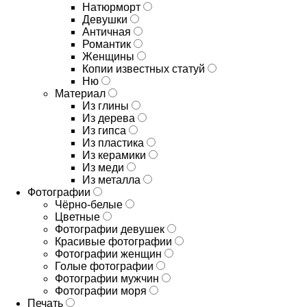
Натюрморт
Девушки
Античная
Романтик
Женщины
Копии известных статуй
Ню
Материал
Из глины
Из дерева
Из гипса
Из пластика
Из керамики
Из меди
Из металла
Фотографии
Чёрно-белые
Цветные
Фотографии девушек
Красивые фотографии
Фотографии женщин
Голые фотографии
Фотографии мужчин
Фотографии моря
Печать