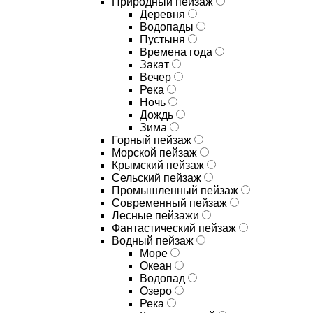
Природный пейзаж
Деревня
Водопады
Пустыня
Времена года
Закат
Вечер
Река
Ночь
Дождь
Зима
Горный пейзаж
Морской пейзаж
Крымский пейзаж
Сельский пейзаж
Промышленный пейзаж
Современный пейзаж
Лесные пейзажи
Фантастический пейзаж
Водный пейзаж
Море
Океан
Водопад
Озеро
Река