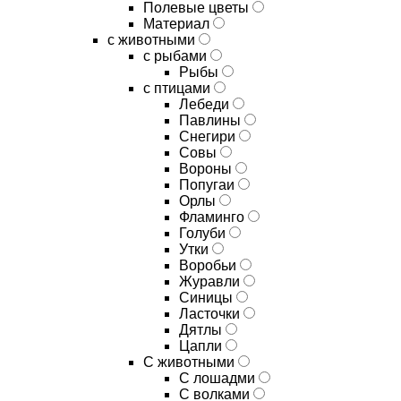
Полевые цветы
Материал
с животными
с рыбами
Рыбы
с птицами
Лебеди
Павлины
Снегири
Совы
Вороны
Попугаи
Орлы
Фламинго
Голуби
Утки
Воробьи
Журавли
Синицы
Ласточки
Дятлы
Цапли
С животными
С лошадми
С волками