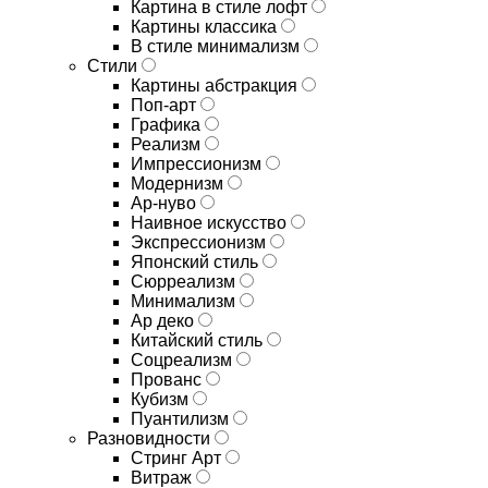
Картина в стиле лофт
Картины классика
В стиле минимализм
Стили
Картины абстракция
Поп-арт
Графика
Реализм
Импрессионизм
Модернизм
Ар-нуво
Наивное искусство
Экспрессионизм
Японский стиль
Сюрреализм
Минимализм
Ар деко
Китайский стиль
Соцреализм
Прованс
Кубизм
Пуантилизм
Разновидности
Стринг Арт
Витраж