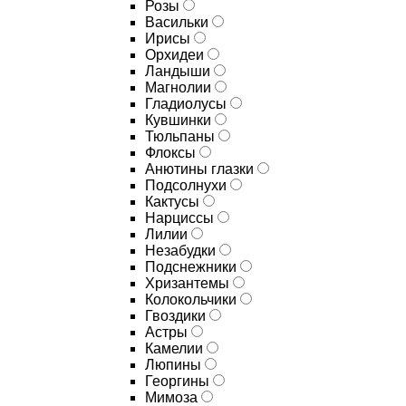
Розы
Васильки
Ирисы
Орхидеи
Ландыши
Магнолии
Гладиолусы
Кувшинки
Тюльпаны
Флоксы
Анютины глазки
Подсолнухи
Кактусы
Нарциссы
Лилии
Незабудки
Подснежники
Хризантемы
Колокольчики
Гвоздики
Астры
Камелии
Люпины
Георгины
Мимоза