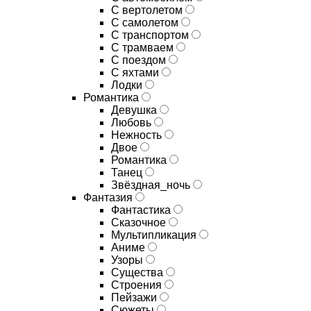
С вертолетом
С самолетом
С транспортом
С трамваем
С поездом
С яхтами
Лодки
Романтика
Девушка
Любовь
Нежность
Двое
Романтика
Танец
Звёздная_ночь
Фантазия
Фантастика
Сказочное
Мультипликация
Аниме
Узоры
Существа
Строения
Пейзажи
Сюжеты