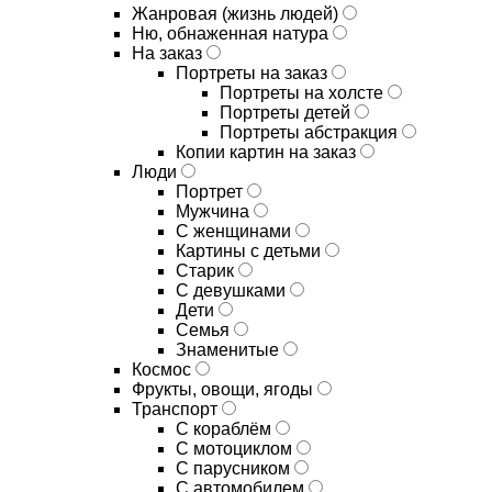
Жанровая (жизнь людей)
Ню, обнаженная натура
На заказ
Портреты на заказ
Портреты на холсте
Портреты детей
Портреты абстракция
Копии картин на заказ
Люди
Портрет
Мужчина
С женщинами
Картины с детьми
Старик
С девушками
Дети
Семья
Знаменитые
Космос
Фрукты, овощи, ягоды
Транспорт
С кораблём
С мотоциклом
С парусником
С автомобилем