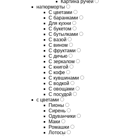
Картина ручей
натюрморты
С цветами
С баранками
Для кухни
C букетом
C бутылками
C вазой
C вином
C фруктами
C дичью
C зеркалом
C книгой
C кофе
C кувшинами
C водкой
C овощами
C посудой
с цветами
Пионы
Сирень
Одуванчики
Маки
Ромашки
Лотосы