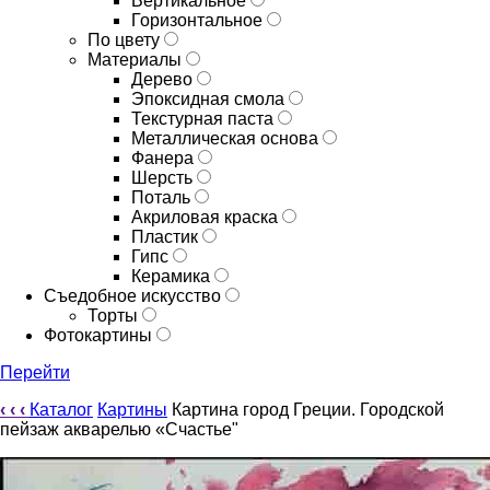
Вертикальное
Горизонтальное
По цвету
Материалы
Дерево
Эпоксидная смола
Текстурная паста
Металлическая основа
Фанера
Шерсть
Поталь
Акриловая краска
Пластик
Гипс
Керамика
Съедобное искусство
Торты
Фотокартины
Перейти
‹
‹
‹
Каталог
Картины
Картина город Греции. Городской
пейзаж акварелью «Счастье"