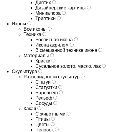
Диптих
Дизайнерские картины
Миниатюра
Триптихи
Иконы
Все иконы
Техника
Росписная икона
Икона акрилом
В смешанной технике икона
Материалы
Краски
Сусальное золото, масло, лак
Скульптура
Разновидности скульптур
Статуи
Статуэтки
Барельеф
Рельеф
Сосуды
Какая
С животными
Птицы
Цветы
Человек