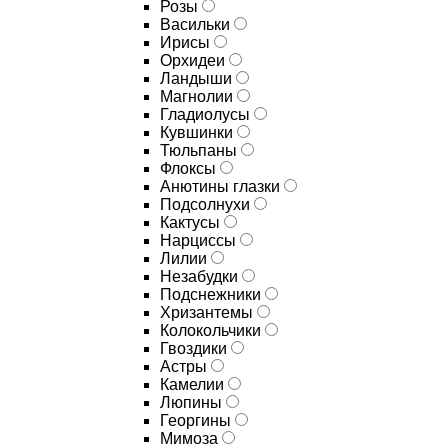
Розы
Васильки
Ирисы
Орхидеи
Ландыши
Магнолии
Гладиолусы
Кувшинки
Тюльпаны
Флоксы
Анютины глазки
Подсолнухи
Кактусы
Нарциссы
Лилии
Незабудки
Подснежники
Хризантемы
Колокольчики
Гвоздики
Астры
Камелии
Люпины
Георгины
Мимоза