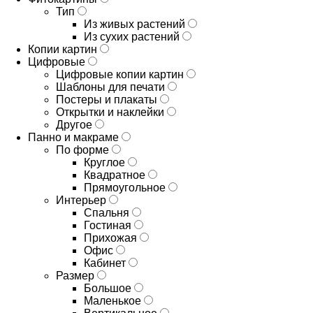
Тип
Из живых растений
Из сухих растений
Копии картин
Цифровые
Цифровые копии картин
Шаблоны для печати
Постеры и плакаты
Открытки и наклейки
Другое
Панно и макраме
По форме
Круглое
Квадратное
Прямоугольное
Интерьер
Спальня
Гостиная
Прихожая
Офис
Кабинет
Размер
Большое
Маленькое