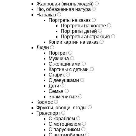
Жанровая (жизнь людей)
Ню, обнаженная натура
На заказ
Портреты на заказ
Портреты на холсте
Портреты детей
Портреты абстракция
Копии картин на заказ
Люди
Портрет
Мужчина
С женщинами
Картины с детьми
Старик
С девушками
Дети
Семья
Знаменитые
Космос
Фрукты, овощи, ягоды
Транспорт
С кораблём
С мотоциклом
С парусником
С автомобилем