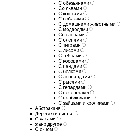
С обезьянами
Со львами
С кошками
С собаками
С домашними животными
С медведями
Со слонами
С оленями
С тиграми
С лисами
С зебрами
С коровами
С пандами
С белками
С леопардами
С рысями
С гепардами
С носорогами
С верблюдами
С зайцами и кроликами
Абстракция
Деревья и листья
С часами
жанр другое
С окном