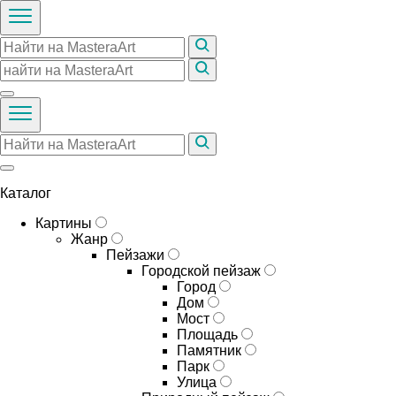
Каталог
Картины
Жанр
Пейзажи
Городской пейзаж
Город
Дом
Мост
Площадь
Памятник
Парк
Улица