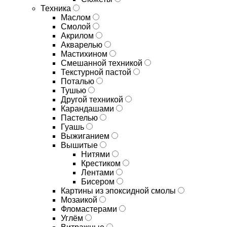
Техника
Маслом
Смолой
Акрилом
Акварелью
Мастихином
Смешанной техникой
Текстурной пастой
Поталью
Тушью
Другой техникой
Карандашами
Пастелью
Гуашь
Выжиганием
Вышитые
Нитями
Крестиком
Лентами
Бисером
Картины из эпоксидной смолы
Мозаикой
Фломастерами
Углём