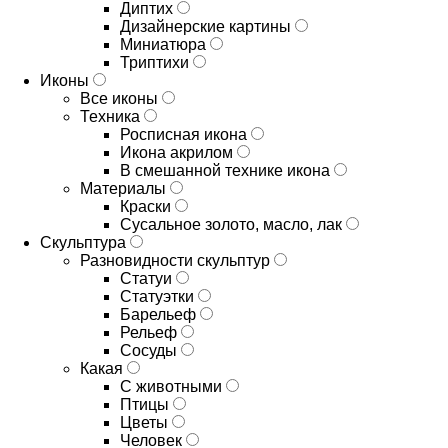
Диптих
Дизайнерские картины
Миниатюра
Триптихи
Иконы
Все иконы
Техника
Росписная икона
Икона акрилом
В смешанной технике икона
Материалы
Краски
Сусальное золото, масло, лак
Скульптура
Разновидности скульптур
Статуи
Статуэтки
Барельеф
Рельеф
Сосуды
Какая
С животными
Птицы
Цветы
Человек