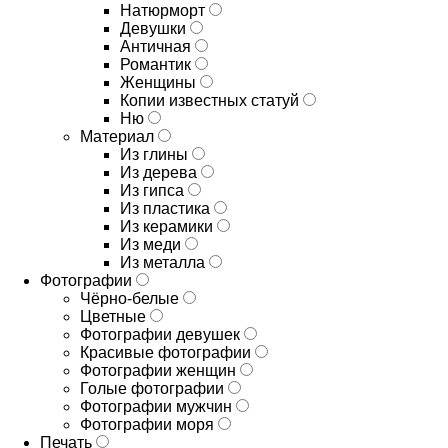
Натюрморт
Девушки
Античная
Романтик
Женщины
Копии известных статуй
Ню
Материал
Из глины
Из дерева
Из гипса
Из пластика
Из керамики
Из меди
Из металла
Фотографии
Чёрно-белые
Цветные
Фотографии девушек
Красивые фотографии
Фотографии женщин
Голые фотографии
Фотографии мужчин
Фотографии моря
Печать