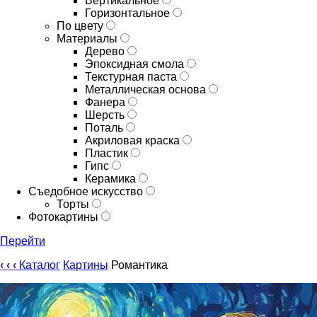
Вертикальное
Горизонтальное
По цвету
Материалы
Дерево
Эпоксидная смола
Текстурная паста
Металлическая основа
Фанера
Шерсть
Поталь
Акриловая краска
Пластик
Гипс
Керамика
Съедобное искусство
Торты
Фотокартины
Перейти
‹
‹
‹
Каталог
Картины
Романтика