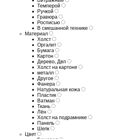
Витражные
Темперой
Ручкой
Гравюра
Росписью
В смешанной технике
Материал
Холст
Оргалит
Бумага
Картон
Дерево, Двп
Холст на картоне
металл
Другое
Фанера
Натуральная кожа
Пластик
Ватман
Ткань
Лён
Холст на подрамнике
Панель
Шелк
Цвет