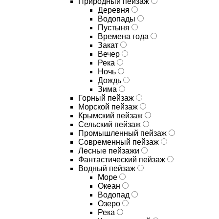
Природный пейзаж
Деревня
Водопады
Пустыня
Времена года
Закат
Вечер
Река
Ночь
Дождь
Зима
Горный пейзаж
Морской пейзаж
Крымский пейзаж
Сельский пейзаж
Промышленный пейзаж
Современный пейзаж
Лесные пейзажи
Фантастический пейзаж
Водный пейзаж
Море
Океан
Водопад
Озеро
Река