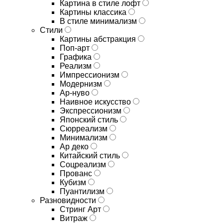
Картина в стиле лофт
Картины классика
В стиле минимализм
Стили
Картины абстракция
Поп-арт
Графика
Реализм
Импрессионизм
Модернизм
Ар-нуво
Наивное искусство
Экспрессионизм
Японский стиль
Сюрреализм
Минимализм
Ар деко
Китайский стиль
Соцреализм
Прованс
Кубизм
Пуантилизм
Разновидности
Стринг Арт
Витраж