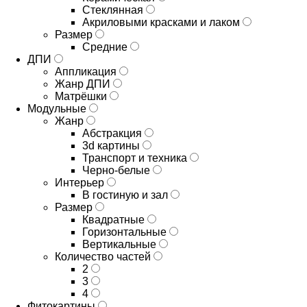
Стеклянная
Акриловыми красками и лаком
Размер
Средние
ДПИ
Аппликация
Жанр ДПИ
Матрёшки
Модульные
Жанр
Абстракция
3d картины
Транспорт и техника
Черно-белые
Интерьер
В гостиную и зал
Размер
Квадратные
Горизонтальные
Вертикальные
Количество частей
2
3
4
Фитокартины