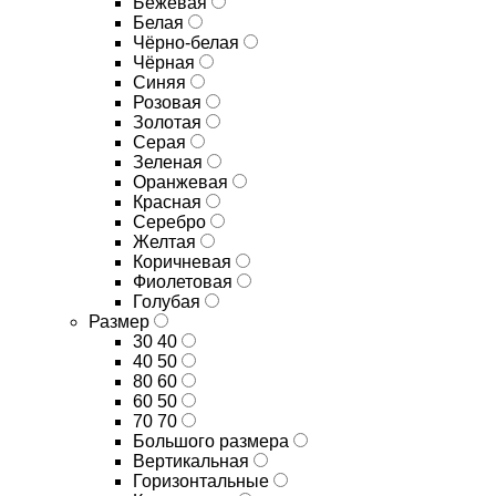
Бежевая
Белая
Чёрно-белая
Чёрная
Синяя
Розовая
Золотая
Серая
Зеленая
Оранжевая
Красная
Серебро
Желтая
Коричневая
Фиолетовая
Голубая
Размер
30 40
40 50
80 60
60 50
70 70
Большого размера
Вертикальная
Горизонтальные