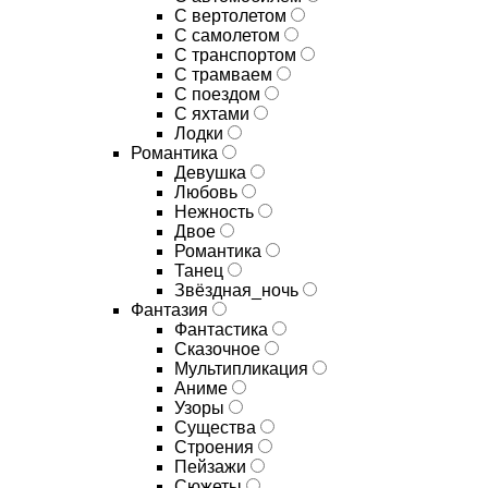
С вертолетом
С самолетом
С транспортом
С трамваем
С поездом
С яхтами
Лодки
Романтика
Девушка
Любовь
Нежность
Двое
Романтика
Танец
Звёздная_ночь
Фантазия
Фантастика
Сказочное
Мультипликация
Аниме
Узоры
Существа
Строения
Пейзажи
Сюжеты