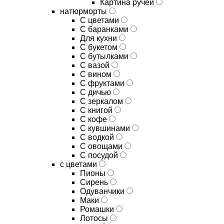
Картина ручей
натюрморты
С цветами
С баранками
Для кухни
C букетом
C бутылками
C вазой
C вином
C фруктами
C дичью
C зеркалом
C книгой
C кофе
C кувшинами
C водкой
C овощами
C посудой
с цветами
Пионы
Сирень
Одуванчики
Маки
Ромашки
Лотосы