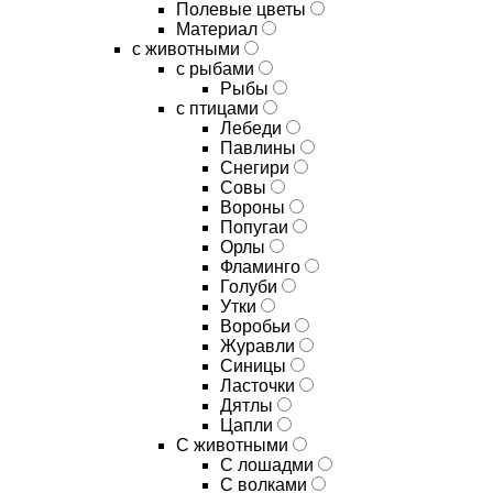
Полевые цветы
Материал
с животными
с рыбами
Рыбы
с птицами
Лебеди
Павлины
Снегири
Совы
Вороны
Попугаи
Орлы
Фламинго
Голуби
Утки
Воробьи
Журавли
Синицы
Ласточки
Дятлы
Цапли
С животными
С лошадми
С волками