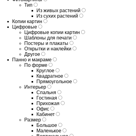
Тип
Из живых растений
Из сухих растений
Копии картин
Цифровые
Цифровые копии картин
Шаблоны для печати
Постеры и плакаты
Открытки и наклейки
Другое
Панно и макраме
По форме
Круглое
Квадратное
Прямоугольное
Интерьер
Спальня
Гостиная
Прихожая
Офис
Кабинет
Размер
Большое
Маленькое