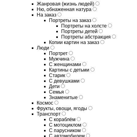
Жанровая (жизнь людей)
Ню, обнаженная натура
На заказ
Портреты на заказ
Портреты на холсте
Портреты детей
Портреты абстракция
Копии картин на заказ
Люди
Портрет
Мужчина
С женщинами
Картины с детьми
Старик
С девушками
Дети
Семья
Знаменитые
Космос
Фрукты, овощи, ягоды
Транспорт
С кораблём
С мотоциклом
С парусником
С автомобилем