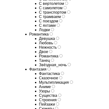
С вертолетом
С самолетом
С транспортом
С трамваем
С поездом
С яхтами
Лодки
Романтика
Девушка
Любовь
Нежность
Двое
Романтика
Танец
Звёздная_ночь
Фантазия
Фантастика
Сказочное
Мультипликация
Аниме
Узоры
Существа
Строения
Пейзажи
Сюжеты