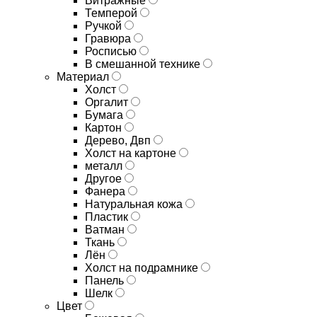
Витражные
Темперой
Ручкой
Гравюра
Росписью
В смешанной технике
Материал
Холст
Оргалит
Бумага
Картон
Дерево, Двп
Холст на картоне
металл
Другое
Фанера
Натуральная кожа
Пластик
Ватман
Ткань
Лён
Холст на подрамнике
Панель
Шелк
Цвет