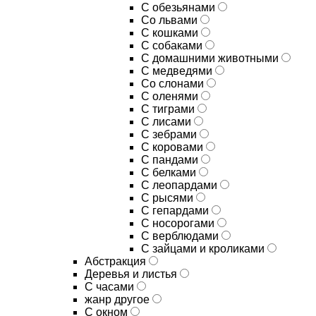
С обезьянами
Со львами
С кошками
С собаками
С домашними животными
С медведями
Со слонами
С оленями
С тиграми
С лисами
С зебрами
С коровами
С пандами
С белками
С леопардами
С рысями
С гепардами
С носорогами
С верблюдами
С зайцами и кроликами
Абстракция
Деревья и листья
С часами
жанр другое
С окном