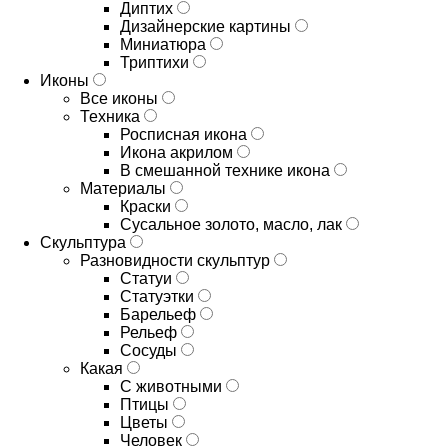
Диптих
Дизайнерские картины
Миниатюра
Триптихи
Иконы
Все иконы
Техника
Росписная икона
Икона акрилом
В смешанной технике икона
Материалы
Краски
Сусальное золото, масло, лак
Скульптура
Разновидности скульптур
Статуи
Статуэтки
Барельеф
Рельеф
Сосуды
Какая
С животными
Птицы
Цветы
Человек