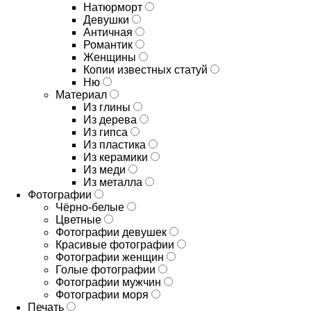
Натюрморт
Девушки
Античная
Романтик
Женщины
Копии известных статуй
Ню
Материал
Из глины
Из дерева
Из гипса
Из пластика
Из керамики
Из меди
Из металла
Фотографии
Чёрно-белые
Цветные
Фотографии девушек
Красивые фотографии
Фотографии женщин
Голые фотографии
Фотографии мужчин
Фотографии моря
Печать