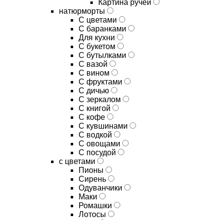
Картина ручей
натюрморты
С цветами
С баранками
Для кухни
C букетом
C бутылками
C вазой
C вином
C фруктами
C дичью
C зеркалом
C книгой
C кофе
C кувшинами
C водкой
C овощами
C посудой
с цветами
Пионы
Сирень
Одуванчики
Маки
Ромашки
Лотосы