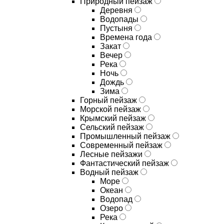
Природный пейзаж
Деревня
Водопады
Пустыня
Времена года
Закат
Вечер
Река
Ночь
Дождь
Зима
Горный пейзаж
Морской пейзаж
Крымский пейзаж
Сельский пейзаж
Промышленный пейзаж
Современный пейзаж
Лесные пейзажи
Фантастический пейзаж
Водный пейзаж
Море
Океан
Водопад
Озеро
Река