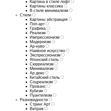
Картина в стиле лофт
Картины классика
В стиле минимализм
Стили
Картины абстракция
Поп-арт
Графика
Реализм
Импрессионизм
Модернизм
Ар-нуво
Наивное искусство
Экспрессионизм
Японский стиль
Сюрреализм
Минимализм
Ар деко
Китайский стиль
Соцреализм
Прованс
Кубизм
Пуантилизм
Разновидности
Стринг Арт
Витраж