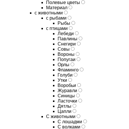
Полевые цветы
Материал
с животными
с рыбами
Рыбы
с птицами
Лебеди
Павлины
Снегири
Совы
Вороны
Попугаи
Орлы
Фламинго
Голуби
Утки
Воробьи
Журавли
Синицы
Ласточки
Дятлы
Цапли
С животными
С лошадми
С волками