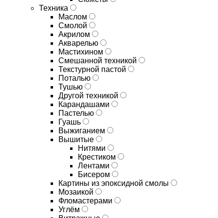
Техника
Маслом
Смолой
Акрилом
Акварелью
Мастихином
Смешанной техникой
Текстурной пастой
Поталью
Тушью
Другой техникой
Карандашами
Пастелью
Гуашь
Выжиганием
Вышитые
Нитями
Крестиком
Лентами
Бисером
Картины из эпоксидной смолы
Мозаикой
Фломастерами
Углём