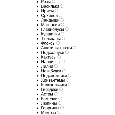
Розы
Васильки
Ирисы
Орхидеи
Ландыши
Магнолии
Гладиолусы
Кувшинки
Тюльпаны
Флоксы
Анютины глазки
Подсолнухи
Кактусы
Нарциссы
Лилии
Незабудки
Подснежники
Хризантемы
Колокольчики
Гвоздики
Астры
Камелии
Люпины
Георгины
Мимоза