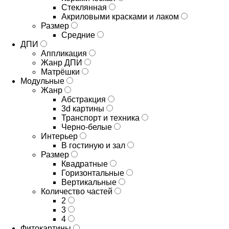
Стеклянная
Акриловыми красками и лаком
Размер
Средние
ДПИ
Аппликация
Жанр ДПИ
Матрёшки
Модульные
Жанр
Абстракция
3d картины
Транспорт и техника
Черно-белые
Интерьер
В гостиную и зал
Размер
Квадратные
Горизонтальные
Вертикальные
Количество частей
2
3
4
Фитокартины