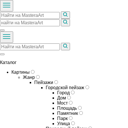
Каталог
Картины
Жанр
Пейзажи
Городской пейзаж
Город
Дом
Мост
Площадь
Памятник
Парк
Улица