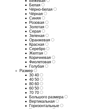
Бежевая
Белая
Чёрно-белая
Чёрная
Синяя
Розовая
Золотая
Серая
Зеленая
Оранжевая
Красная
Серебро
Желтая
Коричневая
Фиолетовая
Голубая
Размер
30 40
40 50
80 60
60 50
70 70
Большого размера
Вертикальная
Горизонтальные