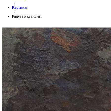
/
Картины
/
Радуга над полем