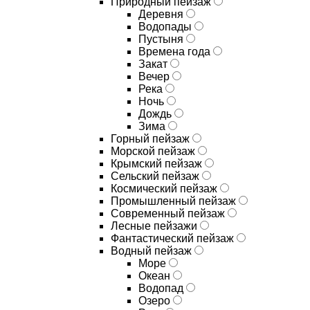
Природный пейзаж
Деревня
Водопады
Пустыня
Времена года
Закат
Вечер
Река
Ночь
Дождь
Зима
Горный пейзаж
Морской пейзаж
Крымский пейзаж
Сельский пейзаж
Космический пейзаж
Промышленный пейзаж
Современный пейзаж
Лесные пейзажи
Фантастический пейзаж
Водный пейзаж
Море
Океан
Водопад
Озеро