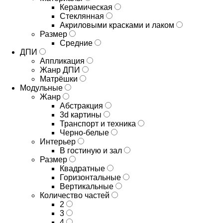
Керамическая
Стеклянная
Акриловыми красками и лаком
Размер
Средние
ДПИ
Аппликация
Жанр ДПИ
Матрёшки
Модульные
Жанр
Абстракция
3d картины
Транспорт и техника
Черно-белые
Интерьер
В гостиную и зал
Размер
Квадратные
Горизонтальные
Вертикальные
Количество частей
2
3
4