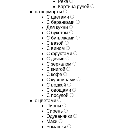
Река
Картина ручей
натюрморты
С цветами
С баранками
Для кухни
C букетом
C бутылками
C вазой
C вином
C фруктами
C дичью
C зеркалом
C книгой
C кофе
C кувшинами
C водкой
C овощами
C посудой
с цветами
Пионы
Сирень
Одуванчики
Маки
Ромашки