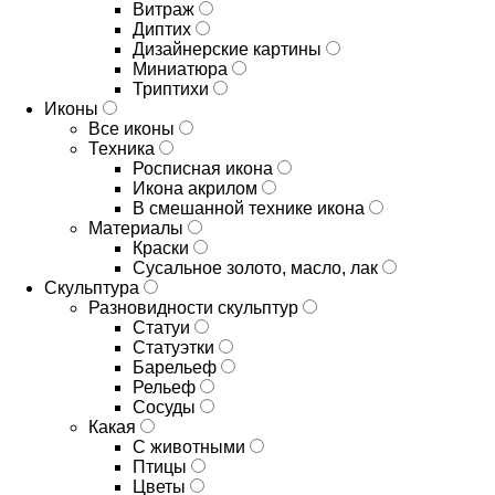
Витраж
Диптих
Дизайнерские картины
Миниатюра
Триптихи
Иконы
Все иконы
Техника
Росписная икона
Икона акрилом
В смешанной технике икона
Материалы
Краски
Сусальное золото, масло, лак
Скульптура
Разновидности скульптур
Статуи
Статуэтки
Барельеф
Рельеф
Сосуды
Какая
С животными
Птицы
Цветы