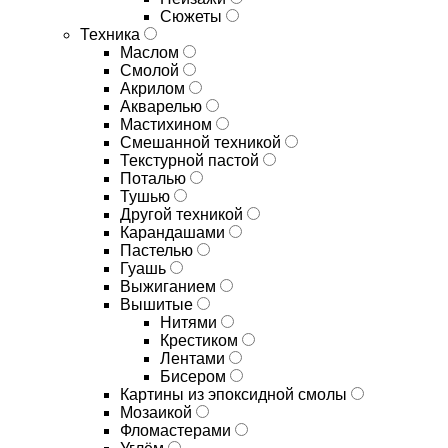
Сюжеты
Техника
Маслом
Смолой
Акрилом
Акварелью
Мастихином
Смешанной техникой
Текстурной пастой
Поталью
Тушью
Другой техникой
Карандашами
Пастелью
Гуашь
Выжиганием
Вышитые
Нитями
Крестиком
Лентами
Бисером
Картины из эпоксидной смолы
Мозаикой
Фломастерами