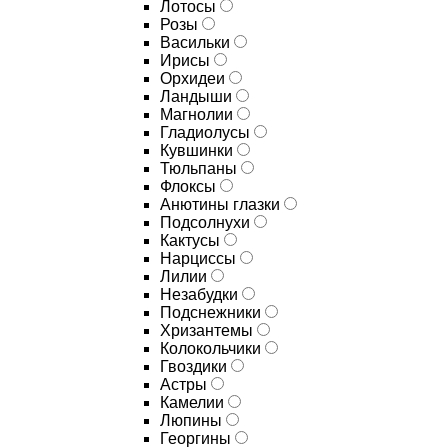
Лотосы
Розы
Васильки
Ирисы
Орхидеи
Ландыши
Магнолии
Гладиолусы
Кувшинки
Тюльпаны
Флоксы
Анютины глазки
Подсолнухи
Кактусы
Нарциссы
Лилии
Незабудки
Подснежники
Хризантемы
Колокольчики
Гвоздики
Астры
Камелии
Люпины
Георгины