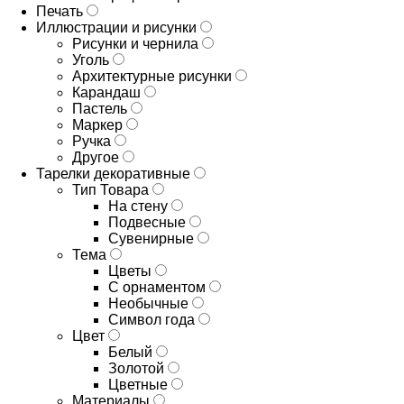
Печать
Иллюстрации и рисунки
Рисунки и чернила
Уголь
Архитектурные рисунки
Карандаш
Пастель
Маркер
Ручка
Другое
Тарелки декоративные
Тип Товара
На стену
Подвесные
Сувенирные
Тема
Цветы
С орнаментом
Необычные
Символ года
Цвет
Белый
Золотой
Цветные
Материалы