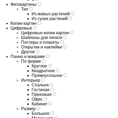
Фитокартины
Тип
Из живых растений
Из сухих растений
Копии картин
Цифровые
Цифровые копии картин
Шаблоны для печати
Постеры и плакаты
Открытки и наклейки
Другое
Панно и макраме
По форме
Круглое
Квадратное
Прямоугольное
Интерьер
Спальня
Гостиная
Прихожая
Офис
Кабинет
Размер
Большое