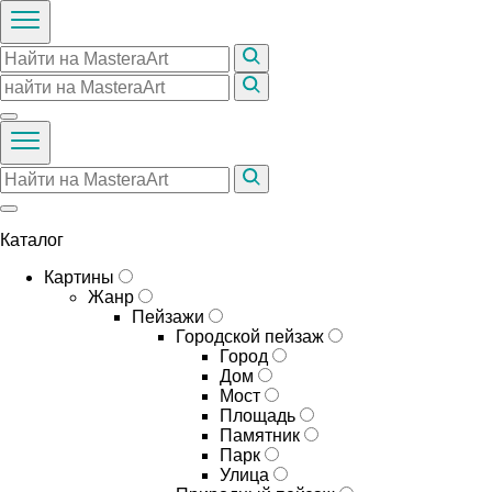
Каталог
Картины
Жанр
Пейзажи
Городской пейзаж
Город
Дом
Мост
Площадь
Памятник
Парк
Улица