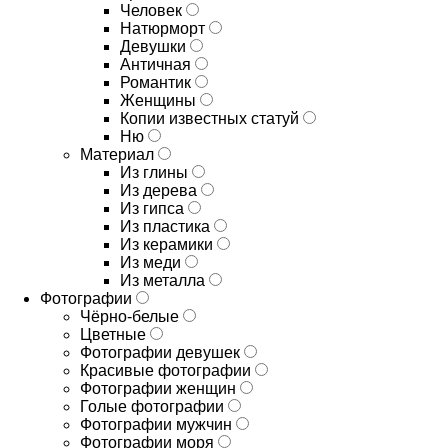
Человек
Натюрморт
Девушки
Античная
Романтик
Женщины
Копии известных статуй
Ню
Материал
Из глины
Из дерева
Из гипса
Из пластика
Из керамики
Из меди
Из металла
Фотографии
Чёрно-белые
Цветные
Фотографии девушек
Красивые фотографии
Фотографии женщин
Голые фотографии
Фотографии мужчин
Фотографии моря