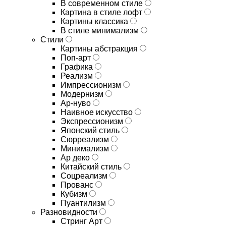
В современном стиле
Картина в стиле лофт
Картины классика
В стиле минимализм
Стили
Картины абстракция
Поп-арт
Графика
Реализм
Импрессионизм
Модернизм
Ар-нуво
Наивное искусство
Экспрессионизм
Японский стиль
Сюрреализм
Минимализм
Ар деко
Китайский стиль
Соцреализм
Прованс
Кубизм
Пуантилизм
Разновидности
Стринг Арт