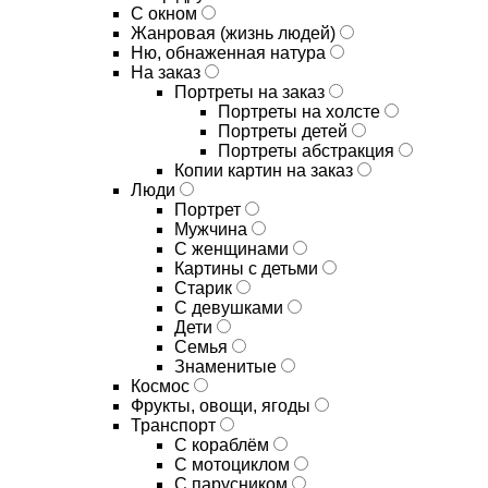
С окном
Жанровая (жизнь людей)
Ню, обнаженная натура
На заказ
Портреты на заказ
Портреты на холсте
Портреты детей
Портреты абстракция
Копии картин на заказ
Люди
Портрет
Мужчина
С женщинами
Картины с детьми
Старик
С девушками
Дети
Семья
Знаменитые
Космос
Фрукты, овощи, ягоды
Транспорт
С кораблём
С мотоциклом
С парусником