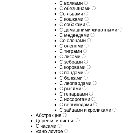
С волками
С обезьянами
Со львами
С кошками
С собаками
С домашними животными
С медведями
Со слонами
С оленями
С тиграми
С лисами
С зебрами
С коровами
С пандами
С белками
С леопардами
С рысями
С гепардами
С носорогами
С верблюдами
С зайцами и кроликами
Абстракция
Деревья и листья
С часами
жанр другое