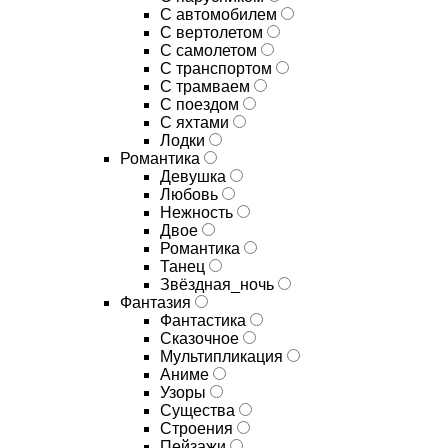
С автомобилем
С вертолетом
С самолетом
С транспортом
С трамваем
С поездом
С яхтами
Лодки
Романтика
Девушка
Любовь
Нежность
Двое
Романтика
Танец
Звёздная_ночь
Фантазия
Фантастика
Сказочное
Мультипликация
Аниме
Узоры
Существа
Строения
Пейзажи