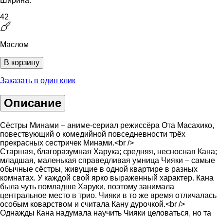
Ширина:
42
Маслом
В корзину
Заказать в один клик
Описание
Сёстры Минами – аниме-сериал режиссёра Ота Масахико,
повествующий о комедийной повседневности трёх
прекрасных сестричек Минами.<br />
Старшая, благоразумная Харука; средняя, несносная Кана;
младшая, маленькая справедливая умница Чияки – самые
обычные сёстры, живущие в одной квартире в разных
комнатах. У каждой свой ярко выраженный характер. Кана
была чуть помладше Харуки, поэтому занимала
центральное место в трио. Чияки в то же время отличалась
особым коварством и считала Кану дурочкой.<br />
Однажды Кана надумала научить Чияки целоваться, но та