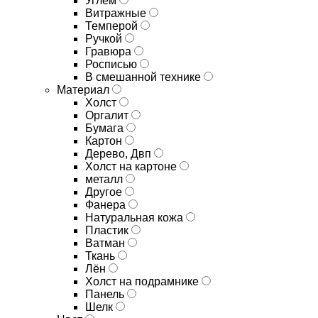
Углём
Витражные
Темперой
Ручкой
Гравюра
Росписью
В смешанной технике
Материал
Холст
Оргалит
Бумага
Картон
Дерево, Двп
Холст на картоне
металл
Другое
Фанера
Натуральная кожа
Пластик
Ватман
Ткань
Лён
Холст на подрамнике
Панель
Шелк