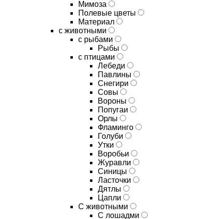
Мимоза
Полевые цветы
Материал
с животными
с рыбами
Рыбы
с птицами
Лебеди
Павлины
Снегири
Совы
Вороны
Попугаи
Орлы
Фламинго
Голуби
Утки
Воробьи
Журавли
Синицы
Ласточки
Дятлы
Цапли
С животными
С лошадми