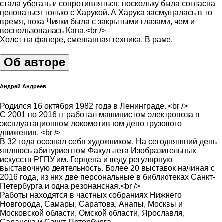
стала убегать и сопротивляться, поскольку была согласна
целоваться только с Харукой. А Харука засмущалась в то
время, пока Чияки была с закрытыми глазами, чем и
воспользовалась Кана.<br />
Холст на фанере, смешанная техника. В раме.
Об авторе
Андрей Андреев
Родился 16 октября 1982 года в Ленинграде. <br />
С 2001 по 2016 гг работал машинистом электровоза в
эксплуатационном локомотивном депо грузового
движения. <br />
В 32 года осознал себя художником. На сегодняшний день
являюсь абитуриентом Факультета Изобразительных
искусств РГПУ им. Герцена и веду регулярную
выставочную деятельность. Более 20 выставок начиная с
2016 года, из них две персональные в библиотеках Санкт-
Петербурга и одна резонансная.<br />
Работы находятся в частных собраниях Нижнего
Новгорода, Самары, Саратова, Анапы, Москвы и
Московской области, Омской области, Ярославля,
Саранска и Санкт-Петербурга.