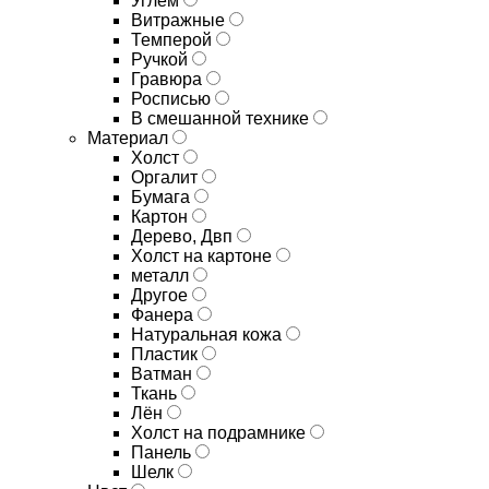
Углём
Витражные
Темперой
Ручкой
Гравюра
Росписью
В смешанной технике
Материал
Холст
Оргалит
Бумага
Картон
Дерево, Двп
Холст на картоне
металл
Другое
Фанера
Натуральная кожа
Пластик
Ватман
Ткань
Лён
Холст на подрамнике
Панель
Шелк