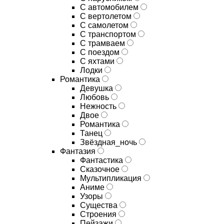
С автомобилем
С вертолетом
С самолетом
С транспортом
С трамваем
С поездом
С яхтами
Лодки
Романтика
Девушка
Любовь
Нежность
Двое
Романтика
Танец
Звёздная_ночь
Фантазия
Фантастика
Сказочное
Мультипликация
Аниме
Узоры
Существа
Строения
Пейзажи