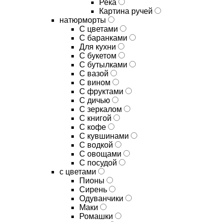
Река
Картина ручей
натюрморты
С цветами
С баранками
Для кухни
C букетом
C бутылками
C вазой
C вином
C фруктами
C дичью
C зеркалом
C книгой
C кофе
C кувшинами
C водкой
C овощами
C посудой
с цветами
Пионы
Сирень
Одуванчики
Маки
Ромашки