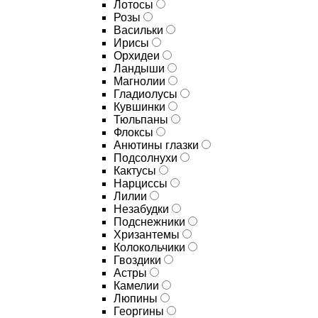
Лотосы
Розы
Васильки
Ирисы
Орхидеи
Ландыши
Магнолии
Гладиолусы
Кувшинки
Тюльпаны
Флоксы
Анютины глазки
Подсолнухи
Кактусы
Нарциссы
Лилии
Незабудки
Подснежники
Хризантемы
Колокольчики
Гвоздики
Астры
Камелии
Люпины
Георгины