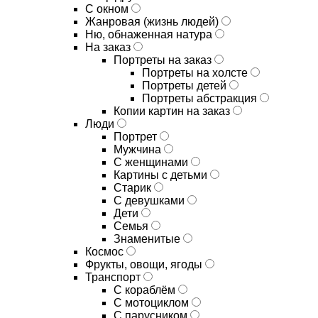
С окном
Жанровая (жизнь людей)
Ню, обнаженная натура
На заказ
Портреты на заказ
Портреты на холсте
Портреты детей
Портреты абстракция
Копии картин на заказ
Люди
Портрет
Мужчина
С женщинами
Картины с детьми
Старик
С девушками
Дети
Семья
Знаменитые
Космос
Фрукты, овощи, ягоды
Транспорт
С кораблём
С мотоциклом
С парусником