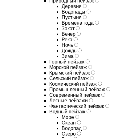
Природный пейзаж
Деревня
Водопады
Пустыня
Времена года
Закат
Вечер
Река
Ночь
Дождь
Зима
Горный пейзаж
Морской пейзаж
Крымский пейзаж
Сельский пейзаж
Космический пейзаж
Промышленный пейзаж
Современный пейзаж
Лесные пейзажи
Фантастический пейзаж
Водный пейзаж
Море
Океан
Водопад
Озеро