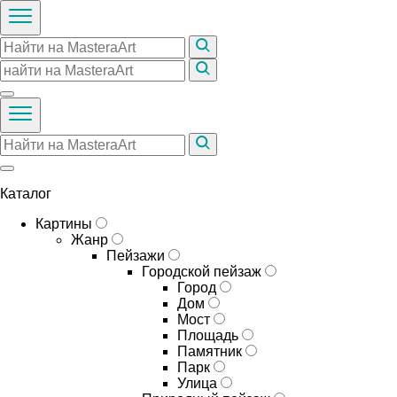
Каталог
Картины
Жанр
Пейзажи
Городской пейзаж
Город
Дом
Мост
Площадь
Памятник
Парк
Улица