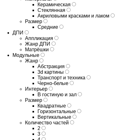
Керамическая
Стеклянная
Акриловыми красками и лаком
Размер
Средние
ДПИ
Аппликация
Жанр ДПИ
Матрёшки
Модульные
Жанр
Абстракция
3d картины
Транспорт и техника
Черно-белые
Интерьер
В гостиную и зал
Размер
Квадратные
Горизонтальные
Вертикальные
Количество частей
2
3
4