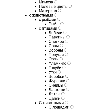
Мимоза
Полевые цветы
Материал
с животными
с рыбами
Рыбы
с птицами
Лебеди
Павлины
Снегири
Совы
Вороны
Попугаи
Орлы
Фламинго
Голуби
Утки
Воробьи
Журавли
Синицы
Ласточки
Дятлы
Цапли
С животными
С лошадми