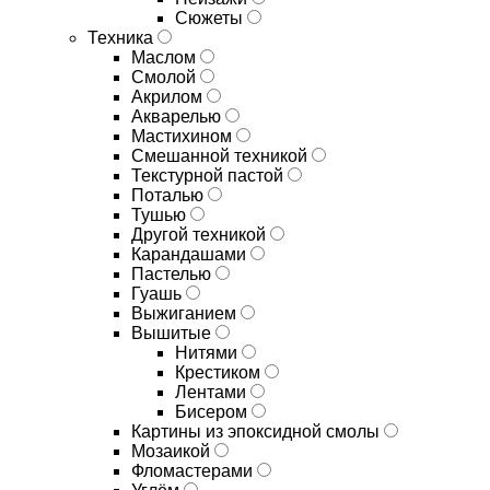
Сюжеты
Техника
Маслом
Смолой
Акрилом
Акварелью
Мастихином
Смешанной техникой
Текстурной пастой
Поталью
Тушью
Другой техникой
Карандашами
Пастелью
Гуашь
Выжиганием
Вышитые
Нитями
Крестиком
Лентами
Бисером
Картины из эпоксидной смолы
Мозаикой
Фломастерами