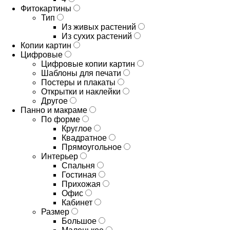
Фитокартины
Тип
Из живых растений
Из сухих растений
Копии картин
Цифровые
Цифровые копии картин
Шаблоны для печати
Постеры и плакаты
Открытки и наклейки
Другое
Панно и макраме
По форме
Круглое
Квадратное
Прямоугольное
Интерьер
Спальня
Гостиная
Прихожая
Офис
Кабинет
Размер
Большое