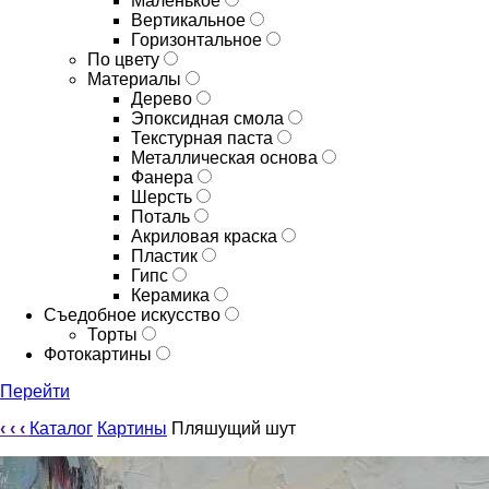
Маленькое
Вертикальное
Горизонтальное
По цвету
Материалы
Дерево
Эпоксидная смола
Текстурная паста
Металлическая основа
Фанера
Шерсть
Поталь
Акриловая краска
Пластик
Гипс
Керамика
Съедобное искусство
Торты
Фотокартины
Перейти
‹
‹
‹
Каталог
Картины
Пляшущий шут