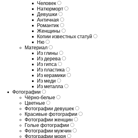
Человек
Натюрморт
Девушки
Античная
Романтик
Женщины
Копии известных статуй
Ню
Материал
Из глины
Из дерева
Из гипса
Из пластика
Из керамики
Из меди
Из металла
Фотографии
Чёрно-белые
Цветные
Фотографии девушек
Красивые фотографии
Фотографии женщин
Голые фотографии
Фотографии мужчин
Фотографии моря