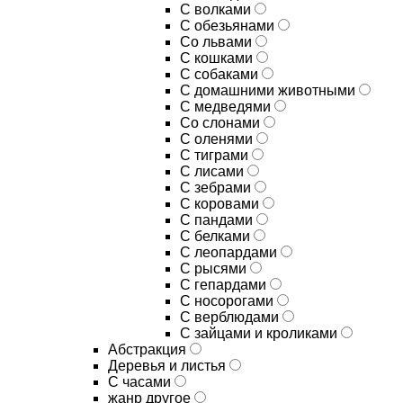
С волками
С обезьянами
Со львами
С кошками
С собаками
С домашними животными
С медведями
Со слонами
С оленями
С тиграми
С лисами
С зебрами
С коровами
С пандами
С белками
С леопардами
С рысями
С гепардами
С носорогами
С верблюдами
С зайцами и кроликами
Абстракция
Деревья и листья
С часами
жанр другое