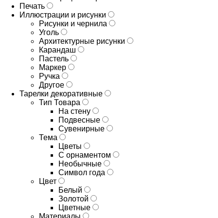
Печать
Иллюстрации и рисунки
Рисунки и чернила
Уголь
Архитектурные рисунки
Карандаш
Пастель
Маркер
Ручка
Другое
Тарелки декоративные
Тип Товара
На стену
Подвесные
Сувенирные
Тема
Цветы
С орнаментом
Необычные
Символ года
Цвет
Белый
Золотой
Цветные
Материалы