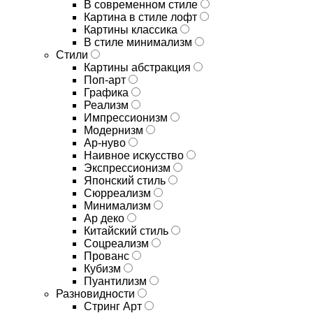
В современном стиле
Картина в стиле лофт
Картины классика
В стиле минимализм
Стили
Картины абстракция
Поп-арт
Графика
Реализм
Импрессионизм
Модернизм
Ар-нуво
Наивное искусство
Экспрессионизм
Японский стиль
Сюрреализм
Минимализм
Ар деко
Китайский стиль
Соцреализм
Прованс
Кубизм
Пуантилизм
Разновидности
Стринг Арт