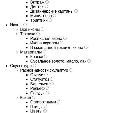
Витраж
Диптих
Дизайнерские картины
Миниатюра
Триптихи
Иконы
Все иконы
Техника
Росписная икона
Икона акрилом
В смешанной технике икона
Материалы
Краски
Сусальное золото, масло, лак
Скульптура
Разновидности скульптур
Статуи
Статуэтки
Барельеф
Рельеф
Сосуды
Какая
С животными
Птицы
Цветы