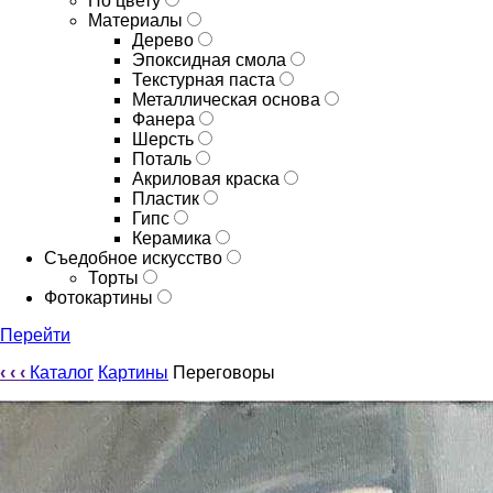
По цвету
Материалы
Дерево
Эпоксидная смола
Текстурная паста
Металлическая основа
Фанера
Шерсть
Поталь
Акриловая краска
Пластик
Гипс
Керамика
Съедобное искусство
Торты
Фотокартины
Перейти
‹
‹
‹
Каталог
Картины
Переговоры