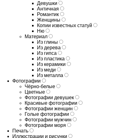
Девушки
Античная
Романтик
Женщины
Копии известных статуй
Ню
Материал
Из глины
Из дерева
Из гипса
Из пластика
Из керамики
Из меди
Из металла
Фотографии
Чёрно-белые
Цветные
Фотографии девушек
Красивые фотографии
Фотографии женщин
Голые фотографии
Фотографии мужчин
Фотографии моря
Печать
Иллюстрации и рисунки