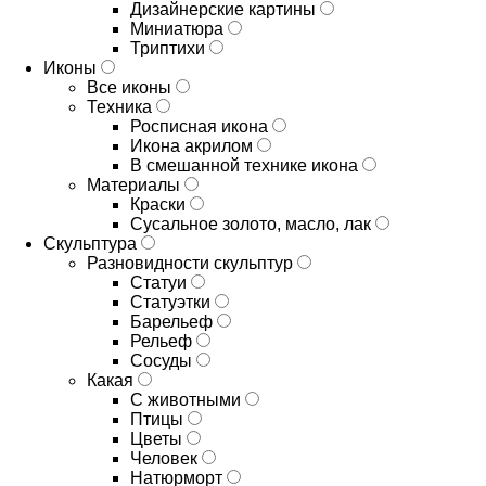
Дизайнерские картины
Миниатюра
Триптихи
Иконы
Все иконы
Техника
Росписная икона
Икона акрилом
В смешанной технике икона
Материалы
Краски
Сусальное золото, масло, лак
Скульптура
Разновидности скульптур
Статуи
Статуэтки
Барельеф
Рельеф
Сосуды
Какая
С животными
Птицы
Цветы
Человек
Натюрморт