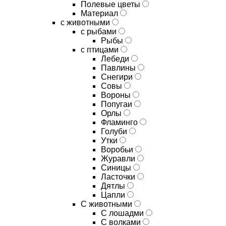
Полевые цветы
Материал
с животными
с рыбами
Рыбы
с птицами
Лебеди
Павлины
Снегири
Совы
Вороны
Попугаи
Орлы
Фламинго
Голуби
Утки
Воробьи
Журавли
Синицы
Ласточки
Дятлы
Цапли
С животными
С лошадми
С волками