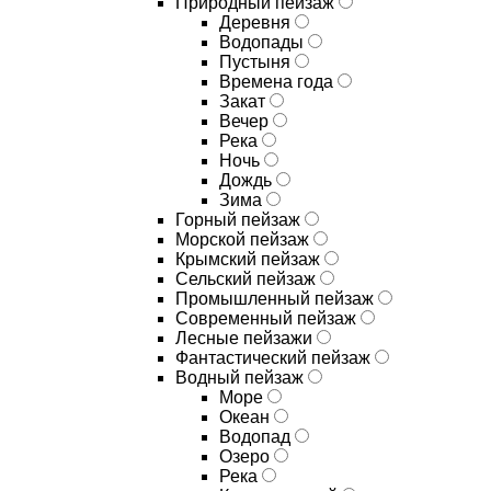
Природный пейзаж
Деревня
Водопады
Пустыня
Времена года
Закат
Вечер
Река
Ночь
Дождь
Зима
Горный пейзаж
Морской пейзаж
Крымский пейзаж
Сельский пейзаж
Промышленный пейзаж
Современный пейзаж
Лесные пейзажи
Фантастический пейзаж
Водный пейзаж
Море
Океан
Водопад
Озеро
Река