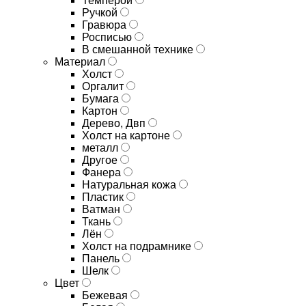
Темперой
Ручкой
Гравюра
Росписью
В смешанной технике
Материал
Холст
Оргалит
Бумага
Картон
Дерево, Двп
Холст на картоне
металл
Другое
Фанера
Натуральная кожа
Пластик
Ватман
Ткань
Лён
Холст на подрамнике
Панель
Шелк
Цвет
Бежевая