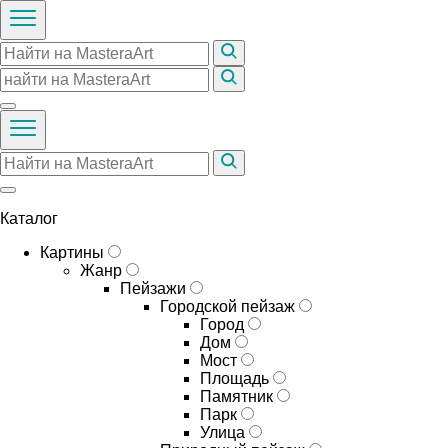
Каталог
Картины
Жанр
Пейзажи
Городской пейзаж
Город
Дом
Мост
Площадь
Памятник
Парк
Улица