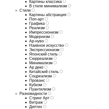
Картины классика
В стиле минимализм
Стили
Картины абстракция
Поп-арт
Графика
Реализм
Импрессионизм
Модернизм
Ар-нуво
Наивное искусство
Экспрессионизм
Японский стиль
Сюрреализм
Минимализм
Ар деко
Китайский стиль
Соцреализм
Прованс
Кубизм
Пуантилизм
Разновидности
Стринг Арт
Витраж
Диптих