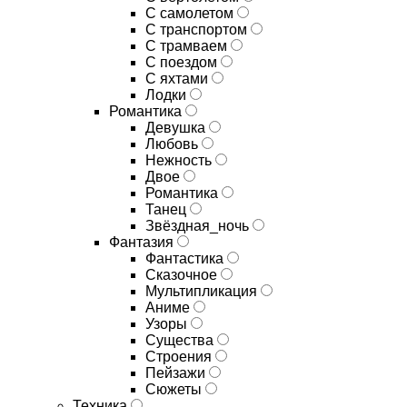
С самолетом
С транспортом
С трамваем
С поездом
С яхтами
Лодки
Романтика
Девушка
Любовь
Нежность
Двое
Романтика
Танец
Звёздная_ночь
Фантазия
Фантастика
Сказочное
Мультипликация
Аниме
Узоры
Существа
Строения
Пейзажи
Сюжеты
Техника