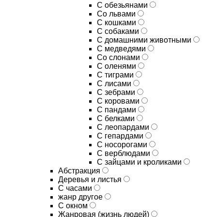
С обезьянами
Со львами
С кошками
С собаками
С домашними животными
С медведями
Со слонами
С оленями
С тиграми
С лисами
С зебрами
С коровами
С пандами
С белками
С леопардами
С гепардами
С носорогами
С верблюдами
С зайцами и кроликами
Абстракция
Деревья и листья
С часами
жанр другое
С окном
Жанровая (жизнь людей)