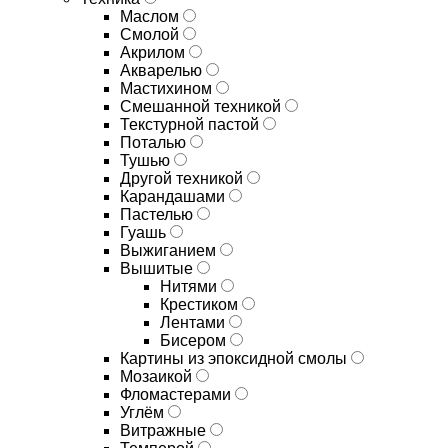
Маслом
Смолой
Акрилом
Акварелью
Мастихином
Смешанной техникой
Текстурной пастой
Поталью
Тушью
Другой техникой
Карандашами
Пастелью
Гуашь
Выжиганием
Вышитые
Нитями
Крестиком
Лентами
Бисером
Картины из эпоксидной смолы
Мозаикой
Фломастерами
Углём
Витражные