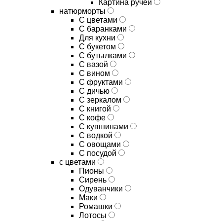
Картина ручей
натюрморты
С цветами
С баранками
Для кухни
C букетом
C бутылками
C вазой
C вином
C фруктами
C дичью
C зеркалом
C книгой
C кофе
C кувшинами
C водкой
C овощами
C посудой
с цветами
Пионы
Сирень
Одуванчики
Маки
Ромашки
Лотосы