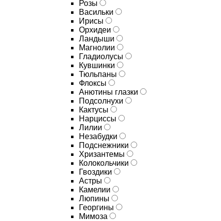
Розы
Васильки
Ирисы
Орхидеи
Ландыши
Магнолии
Гладиолусы
Кувшинки
Тюльпаны
Флоксы
Анютины глазки
Подсолнухи
Кактусы
Нарциссы
Лилии
Незабудки
Подснежники
Хризантемы
Колокольчики
Гвоздики
Астры
Камелии
Люпины
Георгины
Мимоза