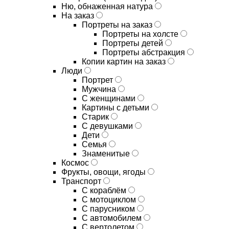
Ню, обнаженная натура
На заказ
Портреты на заказ
Портреты на холсте
Портреты детей
Портреты абстракция
Копии картин на заказ
Люди
Портрет
Мужчина
С женщинами
Картины с детьми
Старик
С девушками
Дети
Семья
Знаменитые
Космос
Фрукты, овощи, ягоды
Транспорт
С кораблём
С мотоциклом
С парусником
С автомобилем
С вертолетом