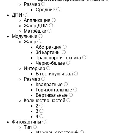
Размер
Средние
ДПИ
Аппликация
Жанр ДПИ
Матрёшки
Модульные
Жанр
Абстракция
3d картины
Транспорт и техника
Черно-белые
Интерьер
В гостиную и зал
Размер
Квадратные
Горизонтальные
Вертикальные
Количество частей
2
3
4
Фитокартины
Тип
Из живых растений