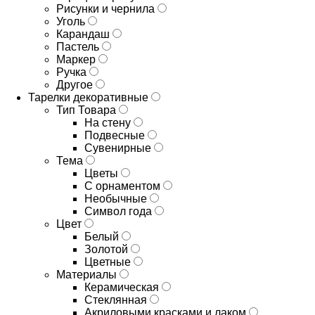
Рисунки и чернила
Уголь
Карандаш
Пастель
Маркер
Ручка
Другое
Тарелки декоративные
Тип Товара
На стену
Подвесные
Сувенирные
Тема
Цветы
С орнаментом
Необычные
Символ года
Цвет
Белый
Золотой
Цветные
Материалы
Керамическая
Стеклянная
Акриловыми красками и лаком