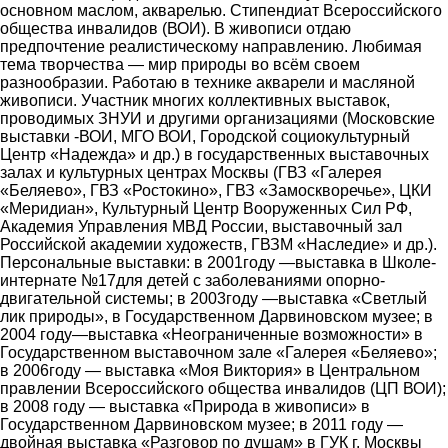
основном маслом, акварелью. Стипендиат Всероссийского
общества инвалидов (ВОИ). В живописи отдаю
предпочтение реалистическому направлению. Любимая
тема творчества ― мир природы во всём своем
разнообразии. Работаю в технике акварели и масляной
живописи. Участник многих коллективных выставок,
проводимых ЗНУИ и другими организациями (Московские
выставки -ВОИ, МГО ВОИ, Городской социокультурный
Центр «Надежда» и др.) в государственных выставочных
залах и культурных центрах Москвы (ГВЗ «Галерея
«Беляево», ГВЗ «Ростокино», ГВЗ «Замоскворечье», ЦКИ
«Меридиан», Культурный Центр Вооруженных Сил РФ,
Академия Управления МВД России, выставочный зал
Российской академии художеств, ГВЗМ «Наследие» и др.).
Персональные выставки: в 2001году ―выставка в Школе-
интернате №17для детей с заболеваниями опорно-
двигательной системы; в 2003году ―выставка «Светлый
лик природы», в Государственном Дарвиновском музее; в
2004 году―выставка «Неограниченные возможности» в
Государственном выставочном зале «Галерея «Беляево»;
в 2006году ― выставка «Моя Виктория» в Центральном
правлении Всероссийского общества инвалидов (ЦП ВОИ);
в 2008 году ― выставка «Природа в живописи» в
Государственном Дарвиновском музее; в 2011 году ―
двойная выставка «Разговор по душам» в ГУК г. Москвы