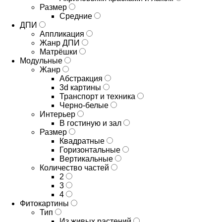
Размер
Средние
ДПИ
Аппликация
Жанр ДПИ
Матрёшки
Модульные
Жанр
Абстракция
3d картины
Транспорт и техника
Черно-белые
Интерьер
В гостиную и зал
Размер
Квадратные
Горизонтальные
Вертикальные
Количество частей
2
3
4
Фитокартины
Тип
Из живых растений