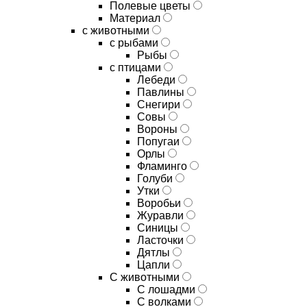
Полевые цветы
Материал
с животными
с рыбами
Рыбы
с птицами
Лебеди
Павлины
Снегири
Совы
Вороны
Попугаи
Орлы
Фламинго
Голуби
Утки
Воробьи
Журавли
Синицы
Ласточки
Дятлы
Цапли
С животными
С лошадми
С волками