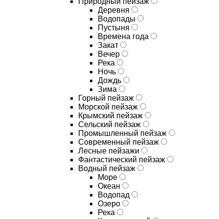
Природный пейзаж
Деревня
Водопады
Пустыня
Времена года
Закат
Вечер
Река
Ночь
Дождь
Зима
Горный пейзаж
Морской пейзаж
Крымский пейзаж
Сельский пейзаж
Промышленный пейзаж
Современный пейзаж
Лесные пейзажи
Фантастический пейзаж
Водный пейзаж
Море
Океан
Водопад
Озеро
Река