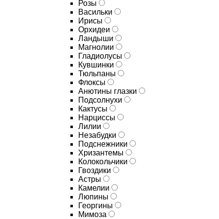
Розы
Васильки
Ирисы
Орхидеи
Ландыши
Магнолии
Гладиолусы
Кувшинки
Тюльпаны
Флоксы
Анютины глазки
Подсолнухи
Кактусы
Нарциссы
Лилии
Незабудки
Подснежники
Хризантемы
Колокольчики
Гвоздики
Астры
Камелии
Люпины
Георгины
Мимоза