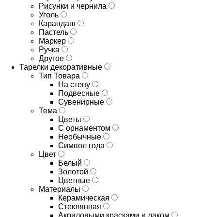
Рисунки и чернила
Уголь
Карандаш
Пастель
Маркер
Ручка
Другое
Тарелки декоративные
Тип Товара
На стену
Подвесные
Сувенирные
Тема
Цветы
С орнаментом
Необычные
Символ года
Цвет
Белый
Золотой
Цветные
Материалы
Керамическая
Стеклянная
Акриловыми красками и лаком