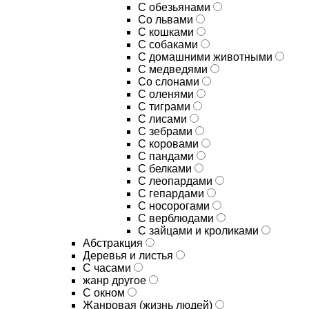
С обезьянами
Со львами
С кошками
С собаками
С домашними животными
С медведями
Со слонами
С оленями
С тиграми
С лисами
С зебрами
С коровами
С пандами
С белками
С леопардами
С гепардами
С носорогами
С верблюдами
С зайцами и кроликами
Абстракция
Деревья и листья
С часами
жанр другое
С окном
Жанровая (жизнь людей)