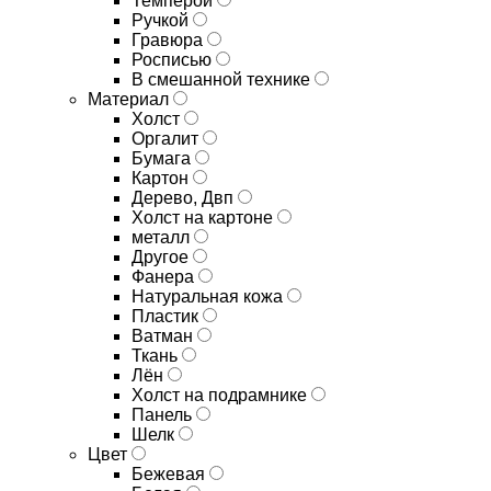
Темперой
Ручкой
Гравюра
Росписью
В смешанной технике
Материал
Холст
Оргалит
Бумага
Картон
Дерево, Двп
Холст на картоне
металл
Другое
Фанера
Натуральная кожа
Пластик
Ватман
Ткань
Лён
Холст на подрамнике
Панель
Шелк
Цвет
Бежевая