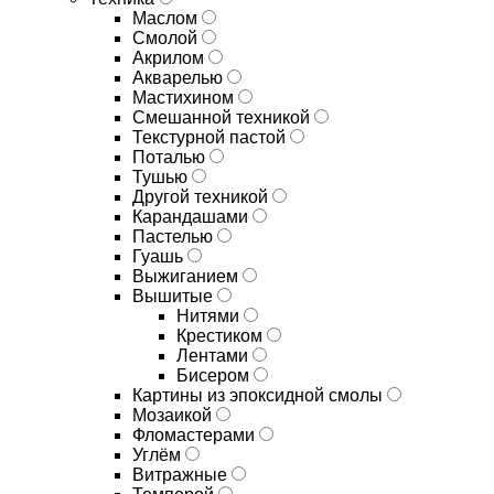
Маслом
Смолой
Акрилом
Акварелью
Мастихином
Смешанной техникой
Текстурной пастой
Поталью
Тушью
Другой техникой
Карандашами
Пастелью
Гуашь
Выжиганием
Вышитые
Нитями
Крестиком
Лентами
Бисером
Картины из эпоксидной смолы
Мозаикой
Фломастерами
Углём
Витражные