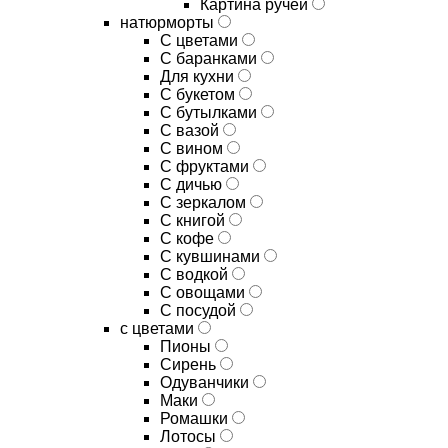
Картина ручей
натюрморты
С цветами
С баранками
Для кухни
C букетом
C бутылками
C вазой
C вином
C фруктами
C дичью
C зеркалом
C книгой
C кофе
C кувшинами
C водкой
C овощами
C посудой
с цветами
Пионы
Сирень
Одуванчики
Маки
Ромашки
Лотосы