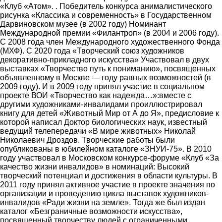
«Клуб «Атом». . Победитель конкурса анималистического
рисунка «Классика и современность» в Государственном
Дарвиновском музее (в 2002 году) Номинант
Международной премии «Филантроп» (в 2004 и 2006 году).
С 2008 года член Международного художественного Фонда
(МХФ). С 2020 года «Творческий союз художников
декоративно-прикладного искусства» Участвовал в двух
выставках «Творчество путь к пониманию», посвященных
объявленному в Москве ― году равных возможностей (в
2009 году). И в 2009 году принял участие в социальном
проекте ВОИ «Творчество как надежда…»:вместе с
другими художниками-инвалидами проиллюстрировал
книгу для детей «Животный Мир от А до Я», предисловие к
которой написал Доктор биологических наук, известный
ведущий телепередачи «В мире животных» Николай
Николаевич Дроздов. Творческие работы были
опубликованы в юбилейном каталоге «ЗНУИ-75». В 2010
году участвовал в Московском конкурсе-форуме «Клуб «За
качество жизни инвалидов» в номинаций: Высокий
творческий потенциал и достижения в области культуры. В
2011 году принял активное участие в проекте значения по
организации и проведению цикла выставок художников-
инвалидов «Ради жизни на земле». Тогда же был издан
каталог «Безграничные возможности искусства»,
посвященный творчеству людей с ограниченными