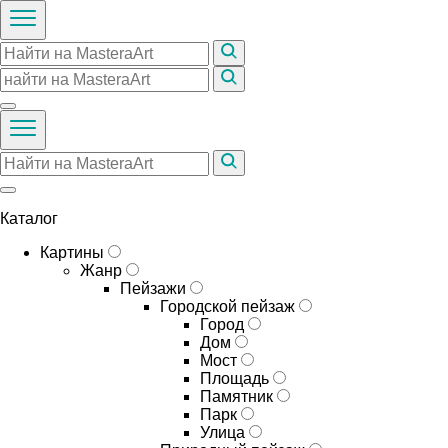
Каталог
Картины
Жанр
Пейзажи
Городской пейзаж
Город
Дом
Мост
Площадь
Памятник
Парк
Улица