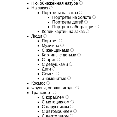
Ню, обнаженная натура
На заказ
Портреты на заказ
Портреты на холсте
Портреты детей
Портреты абстракция
Копии картин на заказ
Люди
Портрет
Мужчина
С женщинами
Картины с детьми
Старик
С девушками
Дети
Семья
Знаменитые
Космос
Фрукты, овощи, ягоды
Транспорт
С кораблём
С мотоциклом
С парусником
С автомобилем
С вертолетом