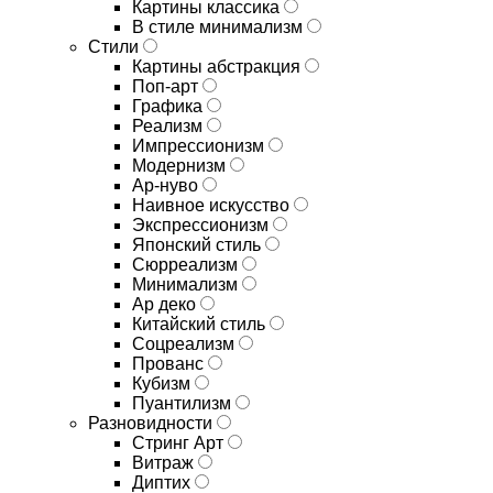
Картины классика
В стиле минимализм
Стили
Картины абстракция
Поп-арт
Графика
Реализм
Импрессионизм
Модернизм
Ар-нуво
Наивное искусство
Экспрессионизм
Японский стиль
Сюрреализм
Минимализм
Ар деко
Китайский стиль
Соцреализм
Прованс
Кубизм
Пуантилизм
Разновидности
Стринг Арт
Витраж
Диптих