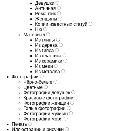
Девушки
Античная
Романтик
Женщины
Копии известных статуй
Ню
Материал
Из глины
Из дерева
Из гипса
Из пластика
Из керамики
Из меди
Из металла
Фотографии
Чёрно-белые
Цветные
Фотографии девушек
Красивые фотографии
Фотографии женщин
Голые фотографии
Фотографии мужчин
Фотографии моря
Печать
Иллюстрации и рисунки