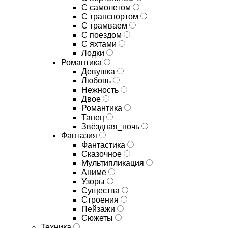
С самолетом
С транспортом
С трамваем
С поездом
С яхтами
Лодки
Романтика
Девушка
Любовь
Нежность
Двое
Романтика
Танец
Звёздная_ночь
Фантазия
Фантастика
Сказочное
Мультипликация
Аниме
Узоры
Существа
Строения
Пейзажи
Сюжеты
Техника