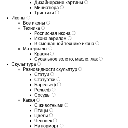
Дизайнерские картины
Миниатюра
Триптихи
Иконы
Все иконы
Техника
Росписная икона
Икона акрилом
В смешанной технике икона
Материалы
Краски
Сусальное золото, масло, лак
Скульптура
Разновидности скульптур
Статуи
Статуэтки
Барельеф
Рельеф
Сосуды
Какая
С животными
Птицы
Цветы
Человек
Натюрморт