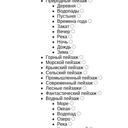
Природный пейзаж
Деревня
Водопады
Пустыня
Времена года
Закат
Вечер
Река
Ночь
Дождь
Зима
Горный пейзаж
Морской пейзаж
Крымский пейзаж
Сельский пейзаж
Промышленный пейзаж
Современный пейзаж
Лесные пейзажи
Фантастический пейзаж
Водный пейзаж
Море
Океан
Водопад
Озеро
Река