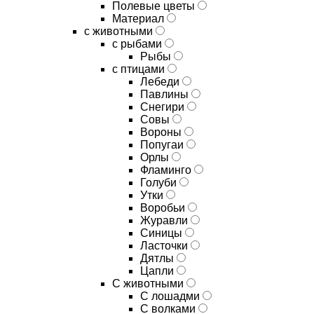
Полевые цветы
Материал
с животными
с рыбами
Рыбы
с птицами
Лебеди
Павлины
Снегири
Совы
Вороны
Попугаи
Орлы
Фламинго
Голуби
Утки
Воробьи
Журавли
Синицы
Ласточки
Дятлы
Цапли
С животными
С лошадми
С волками