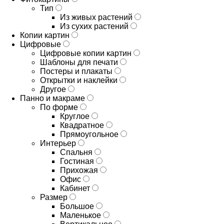
Тип
Из живых растений
Из сухих растений
Копии картин
Цифровые
Цифровые копии картин
Шаблоны для печати
Постеры и плакаты
Открытки и наклейки
Другое
Панно и макраме
По форме
Круглое
Квадратное
Прямоугольное
Интерьер
Спальня
Гостиная
Прихожая
Офис
Кабинет
Размер
Большое
Маленькое