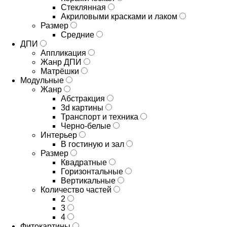
Стеклянная
Акриловыми красками и лаком
Размер
Средние
ДПИ
Аппликация
Жанр ДПИ
Матрёшки
Модульные
Жанр
Абстракция
3d картины
Транспорт и техника
Черно-белые
Интерьер
В гостиную и зал
Размер
Квадратные
Горизонтальные
Вертикальные
Количество частей
2
3
4
Фитокартины