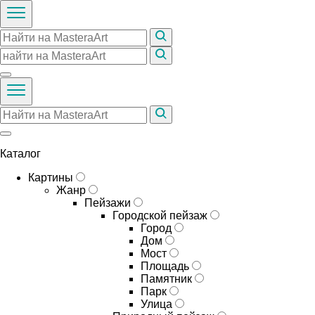
Каталог
Картины
Жанр
Пейзажи
Городской пейзаж
Город
Дом
Мост
Площадь
Памятник
Парк
Улица