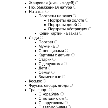
Жанровая (жизнь людей)
Ню, обнаженная натура
На заказ
Портреты на заказ
Портреты на холсте
Портреты детей
Портреты абстракция
Копии картин на заказ
Люди
Портрет
Мужчина
С женщинами
Картины с детьми
Старик
С девушками
Дети
Семья
Знаменитые
Космос
Фрукты, овощи, ягоды
Транспорт
С кораблём
С мотоциклом
С парусником
С автомобилем