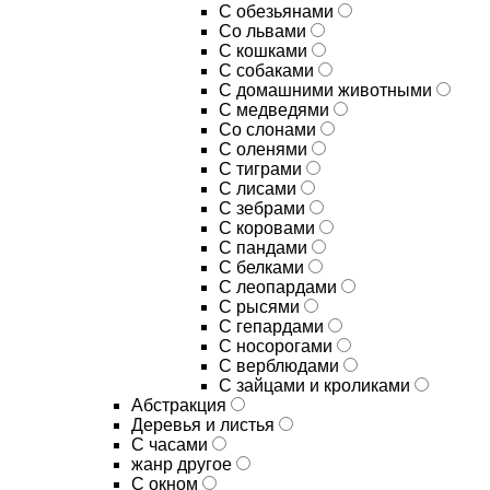
С обезьянами
Со львами
С кошками
С собаками
С домашними животными
С медведями
Со слонами
С оленями
С тиграми
С лисами
С зебрами
С коровами
С пандами
С белками
С леопардами
С рысями
С гепардами
С носорогами
С верблюдами
С зайцами и кроликами
Абстракция
Деревья и листья
С часами
жанр другое
С окном