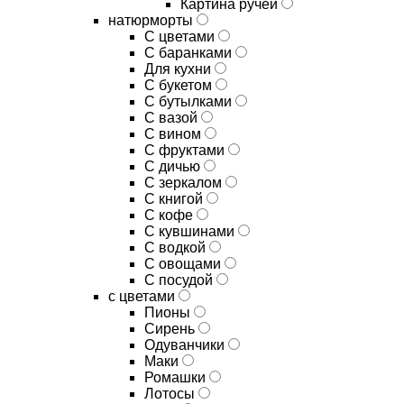
Картина ручей
натюрморты
С цветами
С баранками
Для кухни
C букетом
C бутылками
C вазой
C вином
C фруктами
C дичью
C зеркалом
C книгой
C кофе
C кувшинами
C водкой
C овощами
C посудой
с цветами
Пионы
Сирень
Одуванчики
Маки
Ромашки
Лотосы