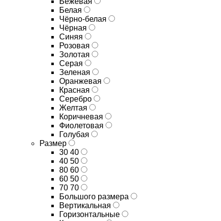
Бежевая
Белая
Чёрно-белая
Чёрная
Синяя
Розовая
Золотая
Серая
Зеленая
Оранжевая
Красная
Серебро
Желтая
Коричневая
Фиолетовая
Голубая
Размер
30 40
40 50
80 60
60 50
70 70
Большого размера
Вертикальная
Горизонтальные