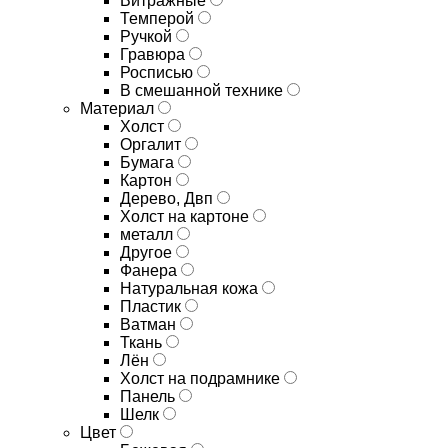
Витражные
Темперой
Ручкой
Гравюра
Росписью
В смешанной технике
Материал
Холст
Оргалит
Бумага
Картон
Дерево, Двп
Холст на картоне
металл
Другое
Фанера
Натуральная кожа
Пластик
Ватман
Ткань
Лён
Холст на подрамнике
Панель
Шелк
Цвет