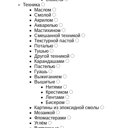
Техника
Маслом
Смолой
Акрилом
Акварелью
Мастихином
Смешанной техникой
Текстурной пастой
Поталью
Тушью
Другой техникой
Карандашами
Пастелью
Гуашь
Выжиганием
Вышитые
Нитями
Крестиком
Лентами
Бисером
Картины из эпоксидной смолы
Мозаикой
Фломастерами
Углём