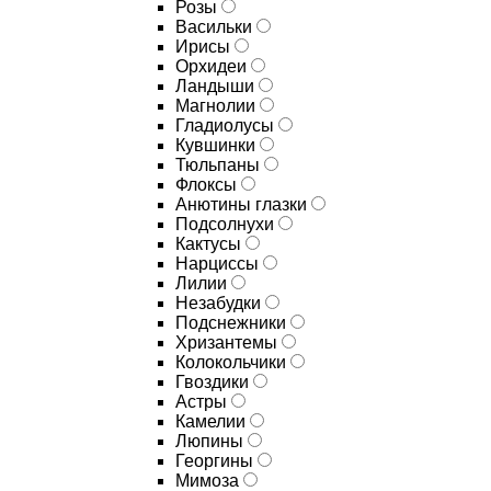
Розы
Васильки
Ирисы
Орхидеи
Ландыши
Магнолии
Гладиолусы
Кувшинки
Тюльпаны
Флоксы
Анютины глазки
Подсолнухи
Кактусы
Нарциссы
Лилии
Незабудки
Подснежники
Хризантемы
Колокольчики
Гвоздики
Астры
Камелии
Люпины
Георгины
Мимоза