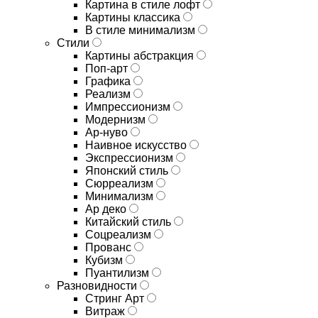
Картина в стиле лофт
Картины классика
В стиле минимализм
Стили
Картины абстракция
Поп-арт
Графика
Реализм
Импрессионизм
Модернизм
Ар-нуво
Наивное искусство
Экспрессионизм
Японский стиль
Сюрреализм
Минимализм
Ар деко
Китайский стиль
Соцреализм
Прованс
Кубизм
Пуантилизм
Разновидности
Стринг Арт
Витраж