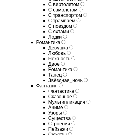
С вертолетом
С самолетом
С транспортом
С трамваем
С поездом
С яхтами
Лодки
Романтика
Девушка
Любовь
Нежность
Двое
Романтика
Танец
Звёздная_ночь
Фантазия
Фантастика
Сказочное
Мультипликация
Аниме
Узоры
Существа
Строения
Пейзажи
Сюжеты