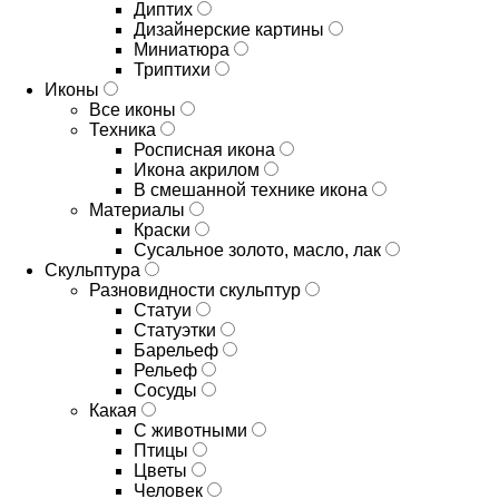
Диптих
Дизайнерские картины
Миниатюра
Триптихи
Иконы
Все иконы
Техника
Росписная икона
Икона акрилом
В смешанной технике икона
Материалы
Краски
Сусальное золото, масло, лак
Скульптура
Разновидности скульптур
Статуи
Статуэтки
Барельеф
Рельеф
Сосуды
Какая
С животными
Птицы
Цветы
Человек