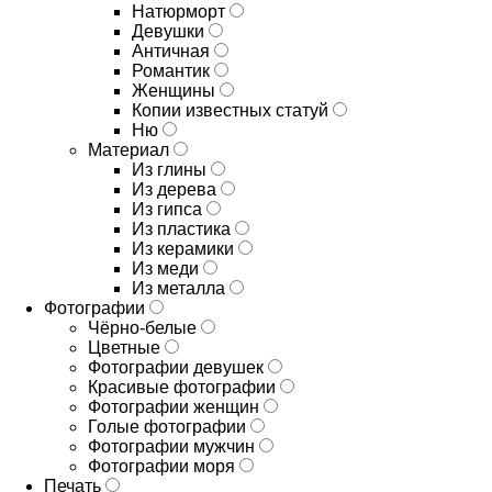
Натюрморт
Девушки
Античная
Романтик
Женщины
Копии известных статуй
Ню
Материал
Из глины
Из дерева
Из гипса
Из пластика
Из керамики
Из меди
Из металла
Фотографии
Чёрно-белые
Цветные
Фотографии девушек
Красивые фотографии
Фотографии женщин
Голые фотографии
Фотографии мужчин
Фотографии моря
Печать