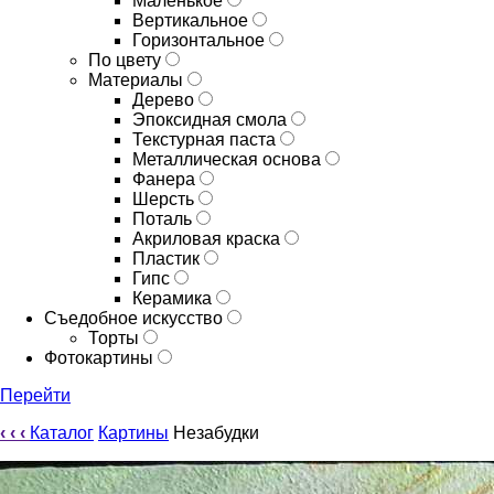
Маленькое
Вертикальное
Горизонтальное
По цвету
Материалы
Дерево
Эпоксидная смола
Текстурная паста
Металлическая основа
Фанера
Шерсть
Поталь
Акриловая краска
Пластик
Гипс
Керамика
Съедобное искусство
Торты
Фотокартины
Перейти
‹
‹
‹
Каталог
Картины
Незабудки