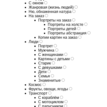
С окном
Жанровая (жизнь людей)
Ню, обнаженная натура
На заказ
Портреты на заказ
Портреты на холсте
Портреты детей
Портреты абстракция
Копии картин на заказ
Люди
Портрет
Мужчина
С женщинами
Картины с детьми
Старик
С девушками
Дети
Семья
Знаменитые
Космос
Фрукты, овощи, ягоды
Транспорт
С кораблём
С мотоциклом
С парусником