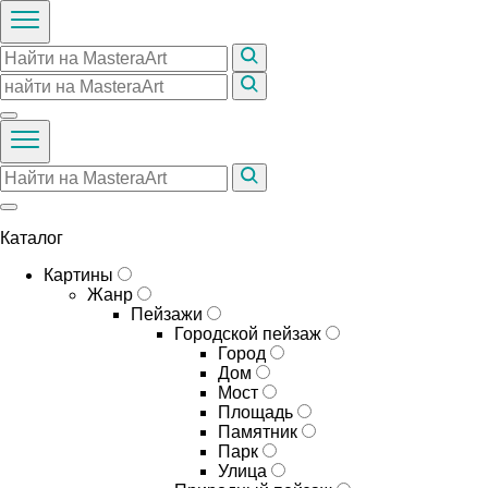
Каталог
Картины
Жанр
Пейзажи
Городской пейзаж
Город
Дом
Мост
Площадь
Памятник
Парк
Улица