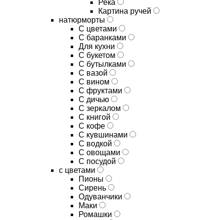
Река
Картина ручей
натюрморты
С цветами
С баранками
Для кухни
C букетом
C бутылками
C вазой
C вином
C фруктами
C дичью
C зеркалом
C книгой
C кофе
C кувшинами
C водкой
C овощами
C посудой
с цветами
Пионы
Сирень
Одуванчики
Маки
Ромашки