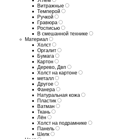
Углём
Витражные
Темперой
Ручкой
Гравюра
Росписью
В смешанной технике
Материал
Холст
Оргалит
Бумага
Картон
Дерево, Двп
Холст на картоне
металл
Другое
Фанера
Натуральная кожа
Пластик
Ватман
Ткань
Лён
Холст на подрамнике
Панель
Шелк