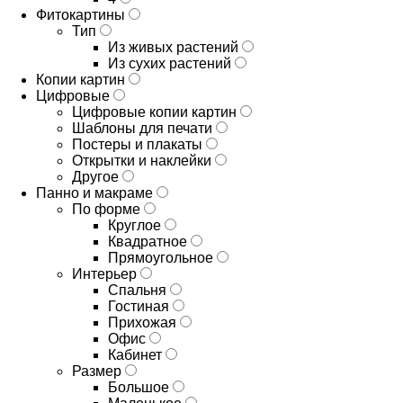
Фитокартины
Тип
Из живых растений
Из сухих растений
Копии картин
Цифровые
Цифровые копии картин
Шаблоны для печати
Постеры и плакаты
Открытки и наклейки
Другое
Панно и макраме
По форме
Круглое
Квадратное
Прямоугольное
Интерьер
Спальня
Гостиная
Прихожая
Офис
Кабинет
Размер
Большое