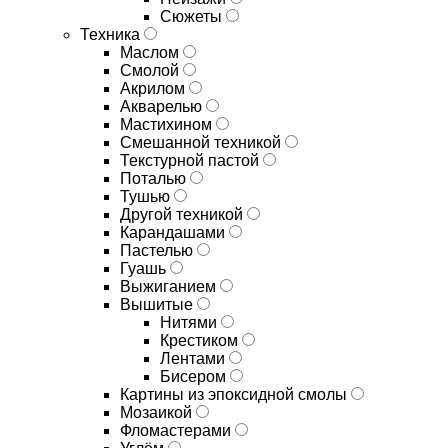
Сюжеты
Техника
Маслом
Смолой
Акрилом
Акварелью
Мастихином
Смешанной техникой
Текстурной пастой
Поталью
Тушью
Другой техникой
Карандашами
Пастелью
Гуашь
Выжиганием
Вышитые
Нитями
Крестиком
Лентами
Бисером
Картины из эпоксидной смолы
Мозаикой
Фломастерами