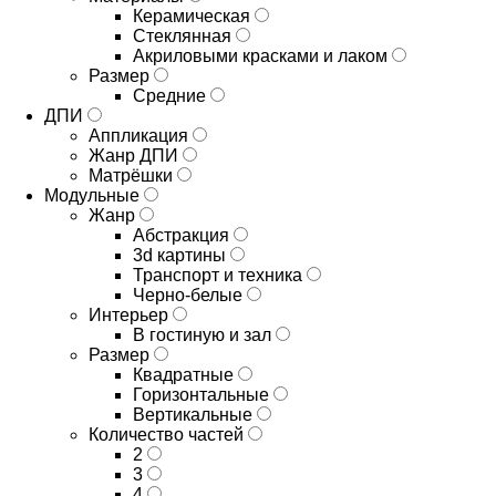
Керамическая
Стеклянная
Акриловыми красками и лаком
Размер
Средние
ДПИ
Аппликация
Жанр ДПИ
Матрёшки
Модульные
Жанр
Абстракция
3d картины
Транспорт и техника
Черно-белые
Интерьер
В гостиную и зал
Размер
Квадратные
Горизонтальные
Вертикальные
Количество частей
2
3
4