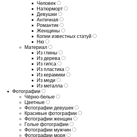
Человек
Натюрморт
Девушки
Античная
Романтик
Женщины
Копии известных статуй
Ню
Материал
Из глины
Из дерева
Из гипса
Из пластика
Из керамики
Из меди
Из металла
Фотографии
Чёрно-белые
Цветные
Фотографии девушек
Красивые фотографии
Фотографии женщин
Голые фотографии
Фотографии мужчин
Фотографии моря