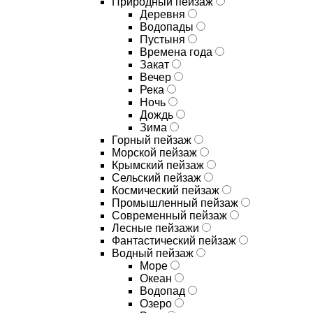
Природный пейзаж
Деревня
Водопады
Пустыня
Времена года
Закат
Вечер
Река
Ночь
Дождь
Зима
Горный пейзаж
Морской пейзаж
Крымский пейзаж
Сельский пейзаж
Космический пейзаж
Промышленный пейзаж
Современный пейзаж
Лесные пейзажи
Фантастический пейзаж
Водный пейзаж
Море
Океан
Водопад
Озеро