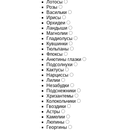
Лотосы
Розы
Васильки
Ирисы
Орхидеи
Ландыши
Магнолии
Гладиолусы
Кувшинки
Тюльпаны
Флоксы
Анютины глазки
Подсолнухи
Кактусы
Нарциссы
Лилии
Незабудки
Подснежники
Хризантемы
Колокольчики
Гвоздики
Астры
Камелии
Люпины
Георгины