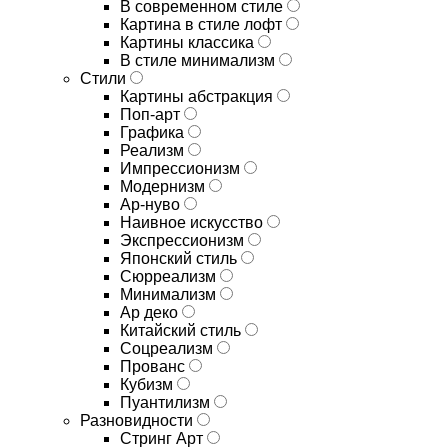
В современном стиле
Картина в стиле лофт
Картины классика
В стиле минимализм
Стили
Картины абстракция
Поп-арт
Графика
Реализм
Импрессионизм
Модернизм
Ар-нуво
Наивное искусство
Экспрессионизм
Японский стиль
Сюрреализм
Минимализм
Ар деко
Китайский стиль
Соцреализм
Прованс
Кубизм
Пуантилизм
Разновидности
Стринг Арт