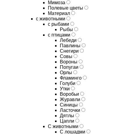
Мимоза
Полевые цветы
Материал
с животными
с рыбами
Рыбы
с птицами
Лебеди
Павлины
Снегири
Совы
Вороны
Попугаи
Орлы
Фламинго
Голуби
Утки
Воробьи
Журавли
Синицы
Ласточки
Дятлы
Цапли
С животными
С лошадми