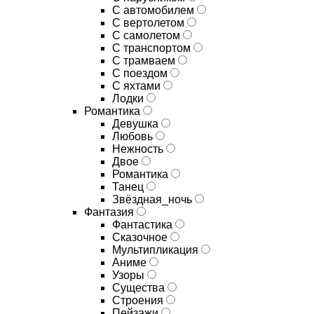
С автомобилем
С вертолетом
С самолетом
С транспортом
С трамваем
С поездом
С яхтами
Лодки
Романтика
Девушка
Любовь
Нежность
Двое
Романтика
Танец
Звёздная_ночь
Фантазия
Фантастика
Сказочное
Мультипликация
Аниме
Узоры
Существа
Строения
Пейзажи