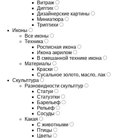
Витраж
Диптих
Дизайнерские картины
Миниатюра
Триптихи
Иконы
Все иконы
Техника
Росписная икона
Икона акрилом
В смешанной технике икона
Материалы
Краски
Сусальное золото, масло, лак
Скульптура
Разновидности скульптур
Статуи
Статуэтки
Барельеф
Рельеф
Сосуды
Какая
С животными
Птицы
Цветы