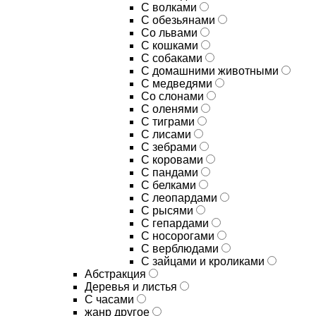
С волками
С обезьянами
Со львами
С кошками
С собаками
С домашними животными
С медведями
Со слонами
С оленями
С тиграми
С лисами
С зебрами
С коровами
С пандами
С белками
С леопардами
С рысями
С гепардами
С носорогами
С верблюдами
С зайцами и кроликами
Абстракция
Деревья и листья
С часами
жанр другое