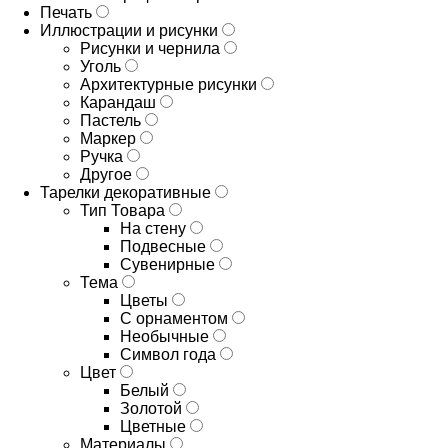
Печать
Иллюстрации и рисунки
Рисунки и чернила
Уголь
Архитектурные рисунки
Карандаш
Пастель
Маркер
Ручка
Другое
Тарелки декоративные
Тип Товара
На стену
Подвесные
Сувенирные
Тема
Цветы
С орнаментом
Необычные
Символ года
Цвет
Белый
Золотой
Цветные
Материалы