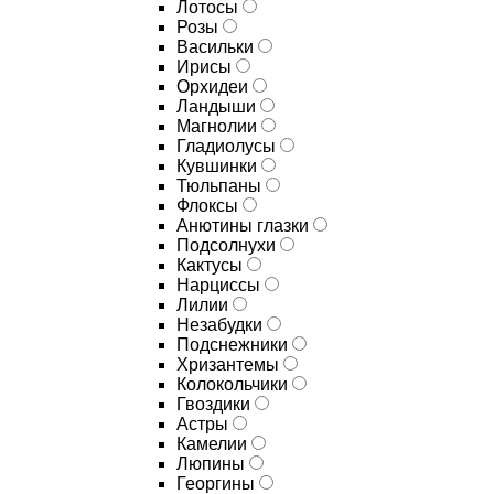
Лотосы
Розы
Васильки
Ирисы
Орхидеи
Ландыши
Магнолии
Гладиолусы
Кувшинки
Тюльпаны
Флоксы
Анютины глазки
Подсолнухи
Кактусы
Нарциссы
Лилии
Незабудки
Подснежники
Хризантемы
Колокольчики
Гвоздики
Астры
Камелии
Люпины
Георгины