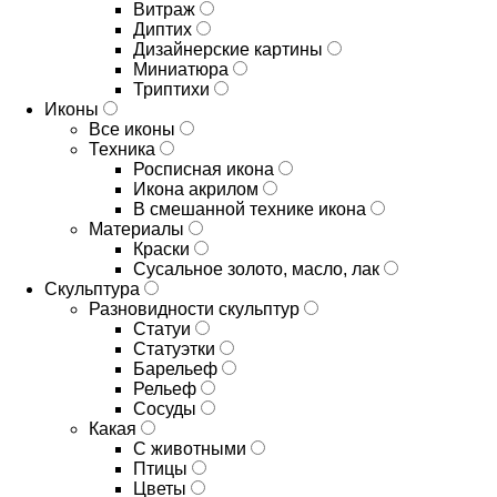
Витраж
Диптих
Дизайнерские картины
Миниатюра
Триптихи
Иконы
Все иконы
Техника
Росписная икона
Икона акрилом
В смешанной технике икона
Материалы
Краски
Сусальное золото, масло, лак
Скульптура
Разновидности скульптур
Статуи
Статуэтки
Барельеф
Рельеф
Сосуды
Какая
С животными
Птицы
Цветы