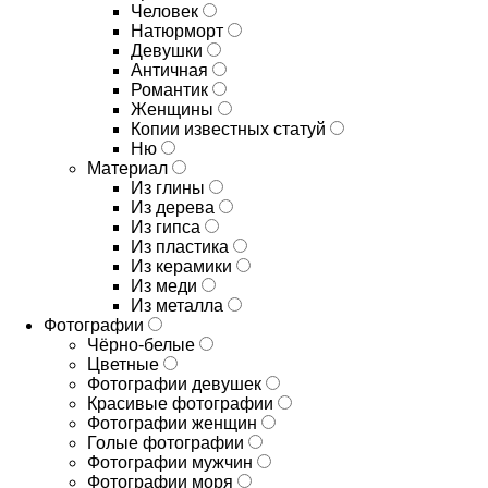
Человек
Натюрморт
Девушки
Античная
Романтик
Женщины
Копии известных статуй
Ню
Материал
Из глины
Из дерева
Из гипса
Из пластика
Из керамики
Из меди
Из металла
Фотографии
Чёрно-белые
Цветные
Фотографии девушек
Красивые фотографии
Фотографии женщин
Голые фотографии
Фотографии мужчин
Фотографии моря