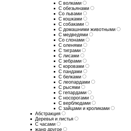
С волками
С обезьянами
Со львами
С кошками
С собаками
С домашними животными
С медведями
Со слонами
С оленями
С тиграми
С лисами
С зебрами
С коровами
С пандами
С белками
С леопардами
С рысями
С гепардами
С носорогами
С верблюдами
С зайцами и кроликами
Абстракция
Деревья и листья
С часами
жанр другое