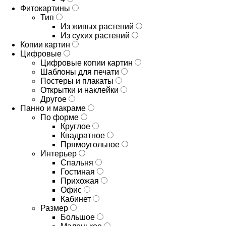
Фитокартины
Тип
Из живых растений
Из сухих растений
Копии картин
Цифровые
Цифровые копии картин
Шаблоны для печати
Постеры и плакаты
Открытки и наклейки
Другое
Панно и макраме
По форме
Круглое
Квадратное
Прямоугольное
Интерьер
Спальня
Гостиная
Прихожая
Офис
Кабинет
Размер
Большое