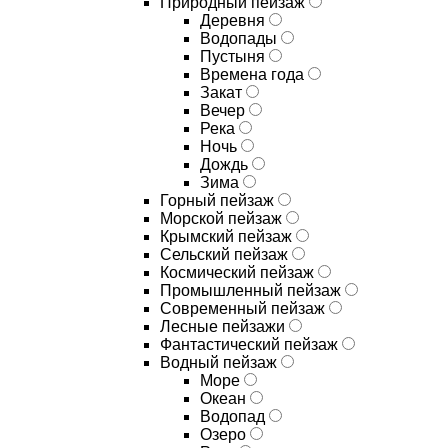
Природный пейзаж
Деревня
Водопады
Пустыня
Времена года
Закат
Вечер
Река
Ночь
Дождь
Зима
Горный пейзаж
Морской пейзаж
Крымский пейзаж
Сельский пейзаж
Космический пейзаж
Промышленный пейзаж
Современный пейзаж
Лесные пейзажи
Фантастический пейзаж
Водный пейзаж
Море
Океан
Водопад
Озеро