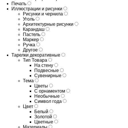
Печать
Иллюстрации и рисунки
Рисунки и чернила
Уголь
Архитектурные рисунки
Карандаш
Пастель
Маркер
Ручка
Другое
Тарелки декоративные
Тип Товара
На стену
Подвесные
Сувенирные
Тема
Цветы
С орнаментом
Необычные
Символ года
Цвет
Белый
Золотой
Цветные
Материалы