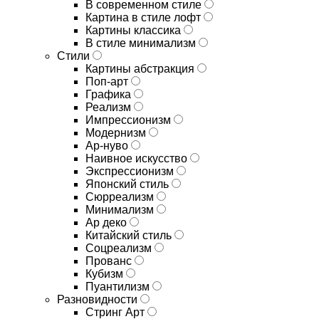
В современном стиле
Картина в стиле лофт
Картины классика
В стиле минимализм
Стили
Картины абстракция
Поп-арт
Графика
Реализм
Импрессионизм
Модернизм
Ар-нуво
Наивное искусство
Экспрессионизм
Японский стиль
Сюрреализм
Минимализм
Ар деко
Китайский стиль
Соцреализм
Прованс
Кубизм
Пуантилизм
Разновидности
Стринг Арт