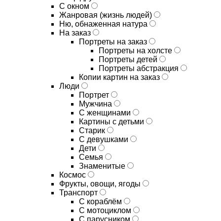
С окном
Жанровая (жизнь людей)
Ню, обнаженная натура
На заказ
Портреты на заказ
Портреты на холсте
Портреты детей
Портреты абстракция
Копии картин на заказ
Люди
Портрет
Мужчина
С женщинами
Картины с детьми
Старик
С девушками
Дети
Семья
Знаменитые
Космос
Фрукты, овощи, ягоды
Транспорт
С кораблём
С мотоциклом
С парусником