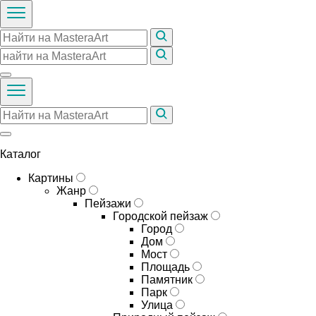
Каталог
Картины
Жанр
Пейзажи
Городской пейзаж
Город
Дом
Мост
Площадь
Памятник
Парк
Улица