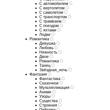
С автомобилем
С вертолетом
С самолетом
С транспортом
С трамваем
С поездом
С яхтами
Лодки
Романтика
Девушка
Любовь
Нежность
Двое
Романтика
Танец
Звёздная_ночь
Фантазия
Фантастика
Сказочное
Мультипликация
Аниме
Узоры
Существа
Строения
Пейзажи