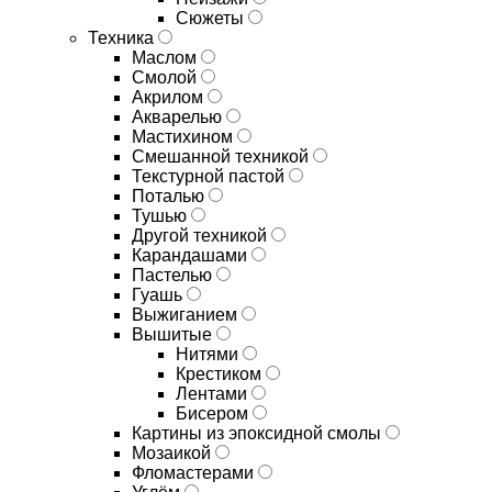
Сюжеты
Техника
Маслом
Смолой
Акрилом
Акварелью
Мастихином
Смешанной техникой
Текстурной пастой
Поталью
Тушью
Другой техникой
Карандашами
Пастелью
Гуашь
Выжиганием
Вышитые
Нитями
Крестиком
Лентами
Бисером
Картины из эпоксидной смолы
Мозаикой
Фломастерами