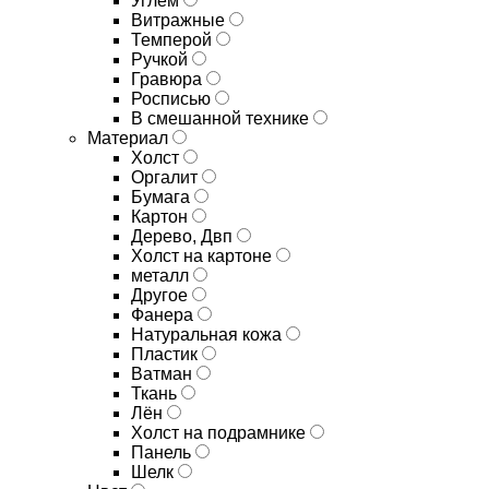
Углём
Витражные
Темперой
Ручкой
Гравюра
Росписью
В смешанной технике
Материал
Холст
Оргалит
Бумага
Картон
Дерево, Двп
Холст на картоне
металл
Другое
Фанера
Натуральная кожа
Пластик
Ватман
Ткань
Лён
Холст на подрамнике
Панель
Шелк