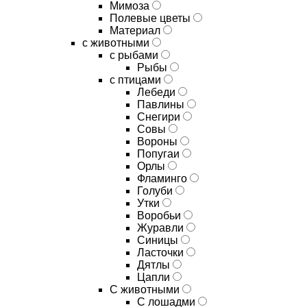
Мимоза
Полевые цветы
Материал
с животными
с рыбами
Рыбы
с птицами
Лебеди
Павлины
Снегири
Совы
Вороны
Попугаи
Орлы
Фламинго
Голуби
Утки
Воробьи
Журавли
Синицы
Ласточки
Дятлы
Цапли
С животными
С лошадми