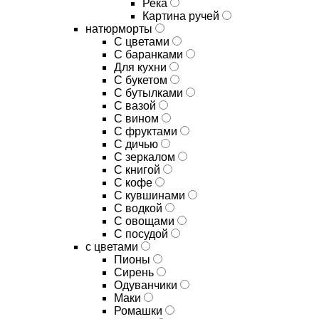
Река
Картина ручей
натюрморты
С цветами
С баранками
Для кухни
C букетом
C бутылками
C вазой
C вином
C фруктами
C дичью
C зеркалом
C книгой
C кофе
C кувшинами
C водкой
C овощами
C посудой
с цветами
Пионы
Сирень
Одуванчики
Маки
Ромашки