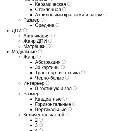
Керамическая
Стеклянная
Акриловыми красками и лаком
Размер
Средние
ДПИ
Аппликация
Жанр ДПИ
Матрёшки
Модульные
Жанр
Абстракция
3d картины
Транспорт и техника
Черно-белые
Интерьер
В гостиную и зал
Размер
Квадратные
Горизонтальные
Вертикальные
Количество частей
2
3
4