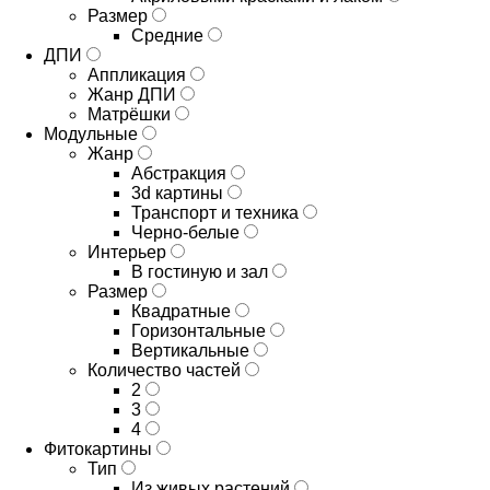
Размер
Средние
ДПИ
Аппликация
Жанр ДПИ
Матрёшки
Модульные
Жанр
Абстракция
3d картины
Транспорт и техника
Черно-белые
Интерьер
В гостиную и зал
Размер
Квадратные
Горизонтальные
Вертикальные
Количество частей
2
3
4
Фитокартины
Тип
Из живых растений