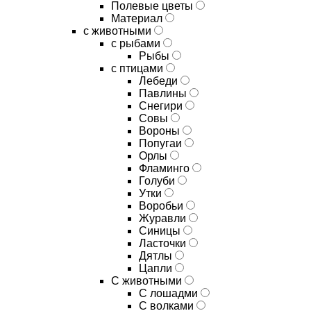
Полевые цветы
Материал
с животными
с рыбами
Рыбы
с птицами
Лебеди
Павлины
Снегири
Совы
Вороны
Попугаи
Орлы
Фламинго
Голуби
Утки
Воробьи
Журавли
Синицы
Ласточки
Дятлы
Цапли
С животными
С лошадми
С волками