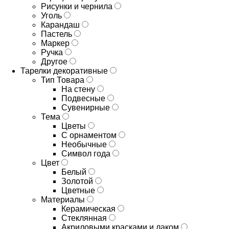
Рисунки и чернила
Уголь
Карандаш
Пастель
Маркер
Ручка
Другое
Тарелки декоративные
Тип Товара
На стену
Подвесные
Сувенирные
Тема
Цветы
С орнаментом
Необычные
Символ года
Цвет
Белый
Золотой
Цветные
Материалы
Керамическая
Стеклянная
Акриловыми красками и лаком