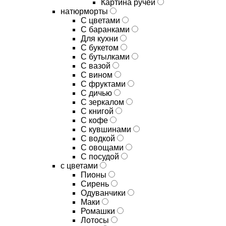
Картина ручей
натюрморты
С цветами
С баранками
Для кухни
C букетом
C бутылками
C вазой
C вином
C фруктами
C дичью
C зеркалом
C книгой
C кофе
C кувшинами
C водкой
C овощами
C посудой
с цветами
Пионы
Сирень
Одуванчики
Маки
Ромашки
Лотосы