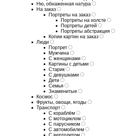
Ню, обнаженная натура
На заказ
Портреты на заказ
Портреты на холсте
Портреты детей
Портреты абстракция
Копии картин на заказ
Люди
Портрет
Мужчина
С женщинами
Картины с детьми
Старик
С девушками
Дети
Семья
Знаменитые
Космос
Фрукты, овощи, ягоды
Транспорт
С кораблём
С мотоциклом
С парусником
С автомобилем
С вертолетом