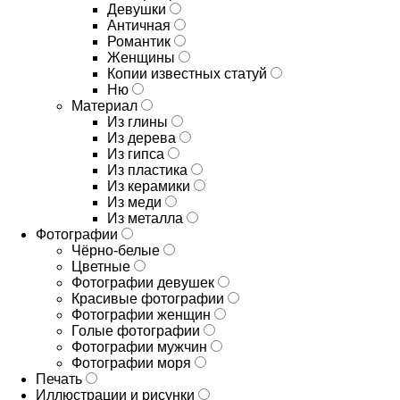
Девушки
Античная
Романтик
Женщины
Копии известных статуй
Ню
Материал
Из глины
Из дерева
Из гипса
Из пластика
Из керамики
Из меди
Из металла
Фотографии
Чёрно-белые
Цветные
Фотографии девушек
Красивые фотографии
Фотографии женщин
Голые фотографии
Фотографии мужчин
Фотографии моря
Печать
Иллюстрации и рисунки