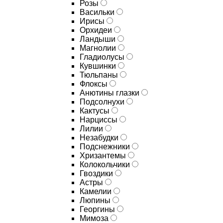
Розы
Васильки
Ирисы
Орхидеи
Ландыши
Магнолии
Гладиолусы
Кувшинки
Тюльпаны
Флоксы
Анютины глазки
Подсолнухи
Кактусы
Нарциссы
Лилии
Незабудки
Подснежники
Хризантемы
Колокольчики
Гвоздики
Астры
Камелии
Люпины
Георгины
Мимоза