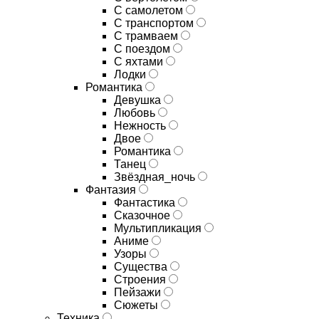
С самолетом
С транспортом
С трамваем
С поездом
С яхтами
Лодки
Романтика
Девушка
Любовь
Нежность
Двое
Романтика
Танец
Звёздная_ночь
Фантазия
Фантастика
Сказочное
Мультипликация
Аниме
Узоры
Существа
Строения
Пейзажи
Сюжеты
Техника