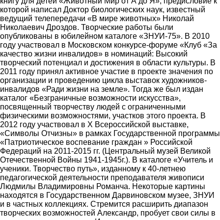
книгу для детей «Животный Мир от А до Я», предисловие к
которой написал Доктор биологических наук, известный
ведущий телепередачи «В мире животных» Николай
Николаевич Дроздов. Творческие работы были
опубликованы в юбилейном каталоге «ЗНУИ-75». В 2010
году участвовал в Московском конкурсе-форуме «Клуб «За
качество жизни инвалидов» в номинаций: Высокий
творческий потенциал и достижения в области культуры. В
2011 году принял активное участие в проекте значения по
организации и проведению цикла выставок художников-
инвалидов «Ради жизни на земле». Тогда же был издан
каталог «Безграничные возможности искусства»,
посвященный творчеству людей с ограниченными
физическими возможностями, участков этого проекта. В
2012 году участвовал в Х Всероссийской выставке,
«Символы Отчизны» в рамках Государственной программы
«Патриотическое воспевание граждан » Российской
Федераций на 2011-2015 гг. (Центральный музей Великой
Отечественной Войны 1941-1945г.). В каталоге «Учитель и
ученики. Творчество путь», изданному к 40-летнею
педагогической деятельности преподавателя живописи
Людмилы Владимировны Романча. Некоторые картины
находятся в Государственном Дарвиновском музее, ЗНУИ
и в частных коллекциях. Стремится расширить диапазон
творческих возможностей Александр, пробует свои силы в