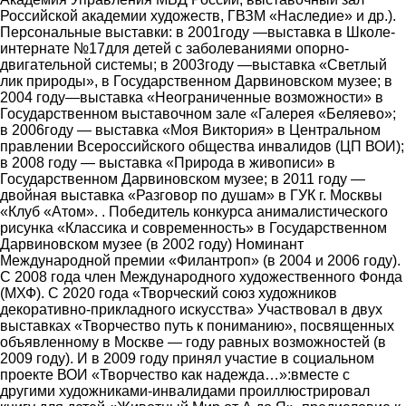
Российской академии художеств, ГВЗМ «Наследие» и др.).
Персональные выставки: в 2001году ―выставка в Школе-
интернате №17для детей с заболеваниями опорно-
двигательной системы; в 2003году ―выставка «Светлый
лик природы», в Государственном Дарвиновском музее; в
2004 году―выставка «Неограниченные возможности» в
Государственном выставочном зале «Галерея «Беляево»;
в 2006году ― выставка «Моя Виктория» в Центральном
правлении Всероссийского общества инвалидов (ЦП ВОИ);
в 2008 году ― выставка «Природа в живописи» в
Государственном Дарвиновском музее; в 2011 году ―
двойная выставка «Разговор по душам» в ГУК г. Москвы
«Клуб «Атом». . Победитель конкурса анималистического
рисунка «Классика и современность» в Государственном
Дарвиновском музее (в 2002 году) Номинант
Международной премии «Филантроп» (в 2004 и 2006 году).
С 2008 года член Международного художественного Фонда
(МХФ). С 2020 года «Творческий союз художников
декоративно-прикладного искусства» Участвовал в двух
выставках «Творчество путь к пониманию», посвященных
объявленному в Москве ― году равных возможностей (в
2009 году). И в 2009 году принял участие в социальном
проекте ВОИ «Творчество как надежда…»:вместе с
другими художниками-инвалидами проиллюстрировал