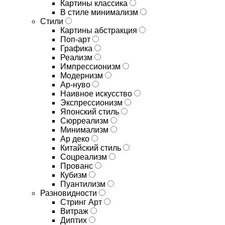
Картины классика
В стиле минимализм
Стили
Картины абстракция
Поп-арт
Графика
Реализм
Импрессионизм
Модернизм
Ар-нуво
Наивное искусство
Экспрессионизм
Японский стиль
Сюрреализм
Минимализм
Ар деко
Китайский стиль
Соцреализм
Прованс
Кубизм
Пуантилизм
Разновидности
Стринг Арт
Витраж
Диптих