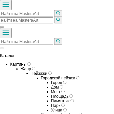
Каталог
Картины
Жанр
Пейзажи
Городской пейзаж
Город
Дом
Мост
Площадь
Памятник
Парк
Улица