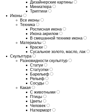
Дизайнерские картины
Миниатюра
Триптихи
Иконы
Все иконы
Техника
Росписная икона
Икона акрилом
В смешанной технике икона
Материалы
Краски
Сусальное золото, масло, лак
Скульптура
Разновидности скульптур
Статуи
Статуэтки
Барельеф
Рельеф
Сосуды
Какая
С животными
Птицы
Цветы
Человек
Натюрморт