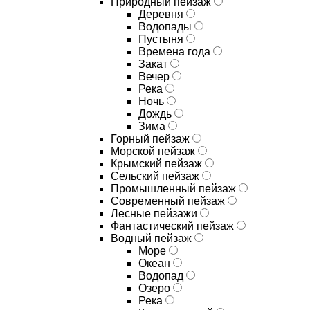
Природный пейзаж
Деревня
Водопады
Пустыня
Времена года
Закат
Вечер
Река
Ночь
Дождь
Зима
Горный пейзаж
Морской пейзаж
Крымский пейзаж
Сельский пейзаж
Промышленный пейзаж
Современный пейзаж
Лесные пейзажи
Фантастический пейзаж
Водный пейзаж
Море
Океан
Водопад
Озеро
Река