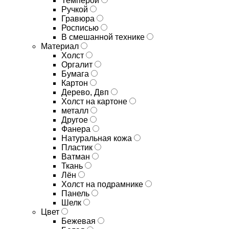
Темперой
Ручкой
Гравюра
Росписью
В смешанной технике
Материал
Холст
Оргалит
Бумага
Картон
Дерево, Двп
Холст на картоне
металл
Другое
Фанера
Натуральная кожа
Пластик
Ватман
Ткань
Лён
Холст на подрамнике
Панель
Шелк
Цвет
Бежевая