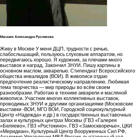
Магазин Александра Руслякова
Живу в Москве У меня ДЦП, трудности с речью,
слабослышащий, пользуюсь слуховым аппаратом, но
передвигаюсь хорошо. Я художник, за плечами много
выставок и наград, Закончил ЗНУИ. Пишу картины в
основном маслом, акварелью. Стипендиат Всероссийского
общества инвалидов (ВОИ). В живописи отдаю
предпочтение реалистическому направлению. Любимая
тема творчества ― мир природы во всём своем
разнообразии. Работаю в технике акварели и масляной
живописи. Участник многих коллективных выставок,
проводимых ЗНУИ и другими организациями (Московские
выставки -ВОИ, МГО ВОИ, Городской социокультурный
Центр «Надежда» и др.) в государственных выставочных
залах и культурных центрах Москвы (ГВЗ «Галерея
«Беляево», ГВЗ «Ростокино», ГВЗ «Замоскворечье», ЦКИ
«Меридиан», Культурный Центр Вооруженных Сил РФ,
Академия Управления МВД России, выставочный зал