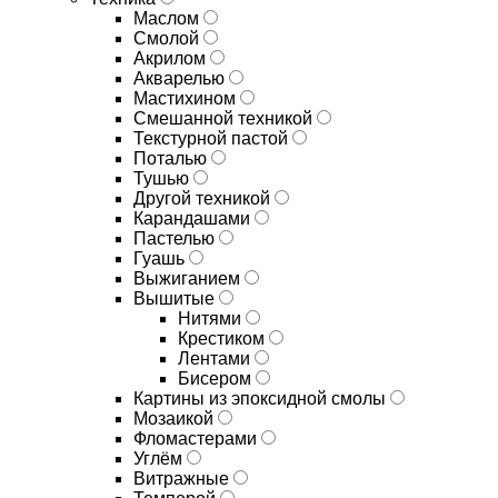
Маслом
Смолой
Акрилом
Акварелью
Мастихином
Смешанной техникой
Текстурной пастой
Поталью
Тушью
Другой техникой
Карандашами
Пастелью
Гуашь
Выжиганием
Вышитые
Нитями
Крестиком
Лентами
Бисером
Картины из эпоксидной смолы
Мозаикой
Фломастерами
Углём
Витражные