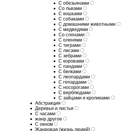
С обезьянами
Со львами
С кошками
С собаками
С домашними животными
С медведями
Со слонами
С оленями
С тиграми
С лисами
С зебрами
С коровами
С пандами
С белками
С леопардами
С гепардами
С носорогами
С верблюдами
С зайцами и кроликами
Абстракция
Деревья и листья
С часами
жанр другое
С окном
Жанровая (жизнь людей)