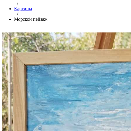
/
Картины
/
Морской пейзаж.