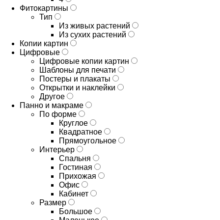
Фитокартины
Тип
Из живых растений
Из сухих растений
Копии картин
Цифровые
Цифровые копии картин
Шаблоны для печати
Постеры и плакаты
Открытки и наклейки
Другое
Панно и макраме
По форме
Круглое
Квадратное
Прямоугольное
Интерьер
Спальня
Гостиная
Прихожая
Офис
Кабинет
Размер
Большое