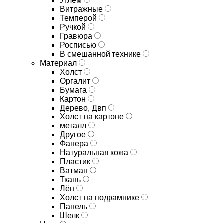
Углём
Витражные
Темперой
Ручкой
Гравюра
Росписью
В смешанной технике
Материал
Холст
Оргалит
Бумага
Картон
Дерево, Двп
Холст на картоне
металл
Другое
Фанера
Натуральная кожа
Пластик
Ватман
Ткань
Лён
Холст на подрамнике
Панель
Шелк