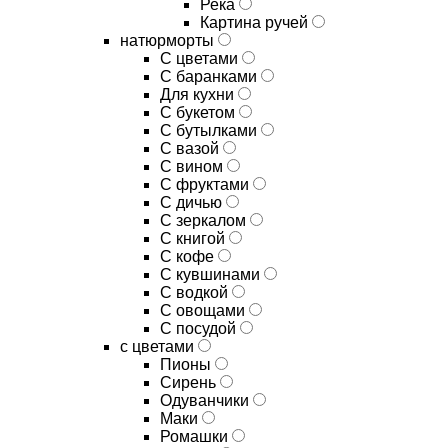
Река
Картина ручей
натюрморты
С цветами
С баранками
Для кухни
C букетом
C бутылками
C вазой
C вином
C фруктами
C дичью
C зеркалом
C книгой
C кофе
C кувшинами
C водкой
C овощами
C посудой
с цветами
Пионы
Сирень
Одуванчики
Маки
Ромашки