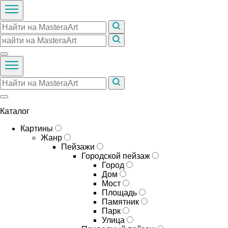
Каталог
Картины
Жанр
Пейзажи
Городской пейзаж
Город
Дом
Мост
Площадь
Памятник
Парк
Улица