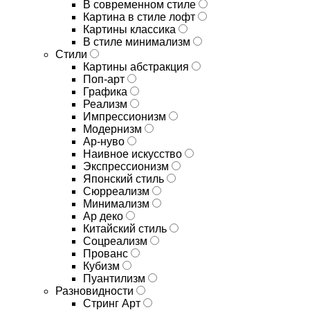
В современном стиле
Картина в стиле лофт
Картины классика
В стиле минимализм
Стили
Картины абстракция
Поп-арт
Графика
Реализм
Импрессионизм
Модернизм
Ар-нуво
Наивное искусство
Экспрессионизм
Японский стиль
Сюрреализм
Минимализм
Ар деко
Китайский стиль
Соцреализм
Прованс
Кубизм
Пуантилизм
Разновидности
Стринг Арт