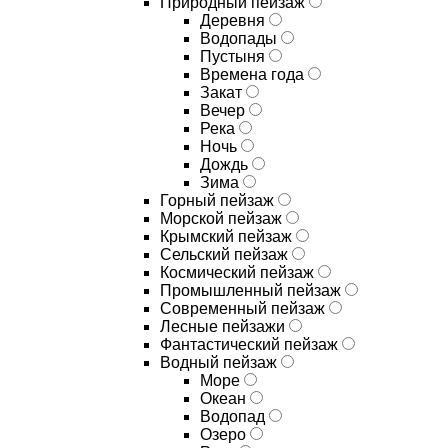
Природный пейзаж
Деревня
Водопады
Пустыня
Времена года
Закат
Вечер
Река
Ночь
Дождь
Зима
Горный пейзаж
Морской пейзаж
Крымский пейзаж
Сельский пейзаж
Космический пейзаж
Промышленный пейзаж
Современный пейзаж
Лесные пейзажи
Фантастический пейзаж
Водный пейзаж
Море
Океан
Водопад
Озеро