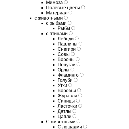
Мимоза
Полевые цветы
Материал
с животными
с рыбами
Рыбы
с птицами
Лебеди
Павлины
Снегири
Совы
Вороны
Попугаи
Орлы
Фламинго
Голуби
Утки
Воробьи
Журавли
Синицы
Ласточки
Дятлы
Цапли
С животными
С лошадми