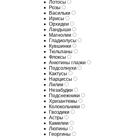
Лотосы
Розы
Васильки
Ирисы
Орхидеи
Ландыши
Магнолии
Гладиолусы
Кувшинки
Тюльпаны
Флоксы
Анютины глазки
Подсолнухи
Кактусы
Нарциссы
Лилии
Незабудки
Подснежники
Хризантемы
Колокольчики
Гвоздики
Астры
Камелии
Люпины
Георгины