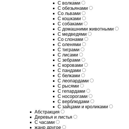
С волками
С обезьянами
Со львами
С кошками
С собаками
С домашними животными
С медведями
Со слонами
С оленями
С тиграми
С лисами
С зебрами
С коровами
С пандами
С белками
С леопардами
С рысями
С гепардами
С носорогами
С верблюдами
С зайцами и кроликами
Абстракция
Деревья и листья
С часами
жанр другое