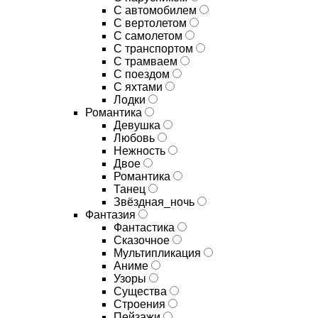
С автомобилем
С вертолетом
С самолетом
С транспортом
С трамваем
С поездом
С яхтами
Лодки
Романтика
Девушка
Любовь
Нежность
Двое
Романтика
Танец
Звёздная_ночь
Фантазия
Фантастика
Сказочное
Мультипликация
Аниме
Узоры
Существа
Строения
Пейзажи