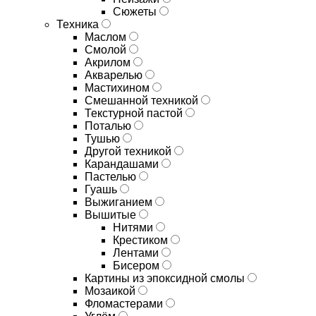
Сюжеты
Техника
Маслом
Смолой
Акрилом
Акварелью
Мастихином
Смешанной техникой
Текстурной пастой
Поталью
Тушью
Другой техникой
Карандашами
Пастелью
Гуашь
Выжиганием
Вышитые
Нитями
Крестиком
Лентами
Бисером
Картины из эпоксидной смолы
Мозаикой
Фломастерами