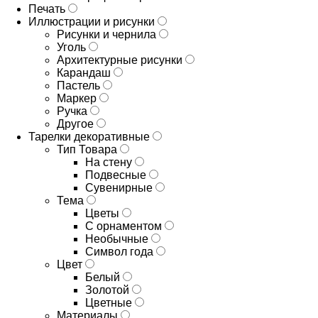
Печать
Иллюстрации и рисунки
Рисунки и чернила
Уголь
Архитектурные рисунки
Карандаш
Пастель
Маркер
Ручка
Другое
Тарелки декоративные
Тип Товара
На стену
Подвесные
Сувенирные
Тема
Цветы
С орнаментом
Необычные
Символ года
Цвет
Белый
Золотой
Цветные
Материалы