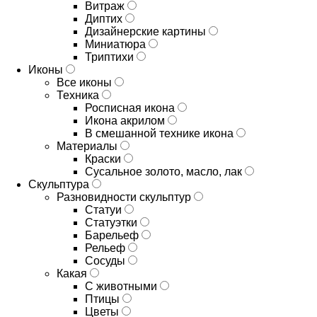
Витраж
Диптих
Дизайнерские картины
Миниатюра
Триптихи
Иконы
Все иконы
Техника
Росписная икона
Икона акрилом
В смешанной технике икона
Материалы
Краски
Сусальное золото, масло, лак
Скульптура
Разновидности скульптур
Статуи
Статуэтки
Барельеф
Рельеф
Сосуды
Какая
С животными
Птицы
Цветы