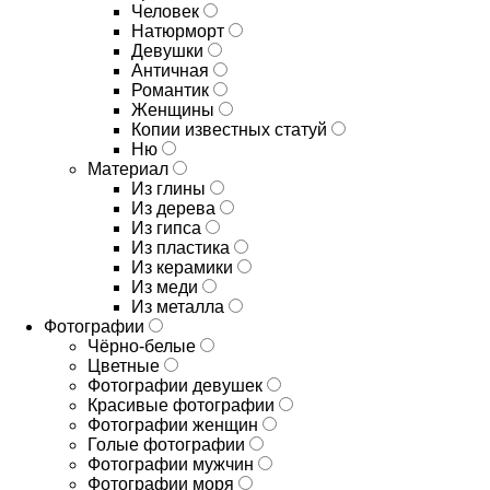
Человек
Натюрморт
Девушки
Античная
Романтик
Женщины
Копии известных статуй
Ню
Материал
Из глины
Из дерева
Из гипса
Из пластика
Из керамики
Из меди
Из металла
Фотографии
Чёрно-белые
Цветные
Фотографии девушек
Красивые фотографии
Фотографии женщин
Голые фотографии
Фотографии мужчин
Фотографии моря