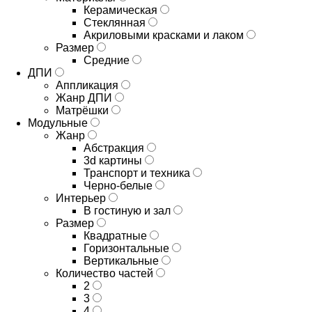
Керамическая
Стеклянная
Акриловыми красками и лаком
Размер
Средние
ДПИ
Аппликация
Жанр ДПИ
Матрёшки
Модульные
Жанр
Абстракция
3d картины
Транспорт и техника
Черно-белые
Интерьер
В гостиную и зал
Размер
Квадратные
Горизонтальные
Вертикальные
Количество частей
2
3
4