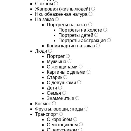
С окном
Жанровая (жизнь людей)
Ню, обнаженная натура
На заказ
Портреты на заказ
Портреты на холсте
Портреты детей
Портреты абстракция
Копии картин на заказ
Люди
Портрет
Мужчина
С женщинами
Картины с детьми
Старик
С девушками
Дети
Семья
Знаменитые
Космос
Фрукты, овощи, ягоды
Транспорт
С кораблём
С мотоциклом
С парусником