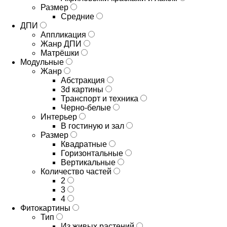
Размер
Средние
ДПИ
Аппликация
Жанр ДПИ
Матрёшки
Модульные
Жанр
Абстракция
3d картины
Транспорт и техника
Черно-белые
Интерьер
В гостиную и зал
Размер
Квадратные
Горизонтальные
Вертикальные
Количество частей
2
3
4
Фитокартины
Тип
Из живых растений