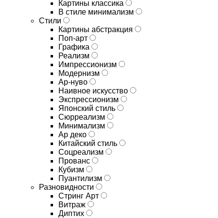
Картины классика
В стиле минимализм
Стили
Картины абстракция
Поп-арт
Графика
Реализм
Импрессионизм
Модернизм
Ар-нуво
Наивное искусство
Экспрессионизм
Японский стиль
Сюрреализм
Минимализм
Ар деко
Китайский стиль
Соцреализм
Прованс
Кубизм
Пуантилизм
Разновидности
Стринг Арт
Витраж
Диптих