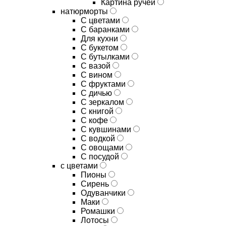
Картина ручей
натюрморты
С цветами
С баранками
Для кухни
C букетом
C бутылками
C вазой
C вином
C фруктами
C дичью
C зеркалом
C книгой
C кофе
C кувшинами
C водкой
C овощами
C посудой
с цветами
Пионы
Сирень
Одуванчики
Маки
Ромашки
Лотосы