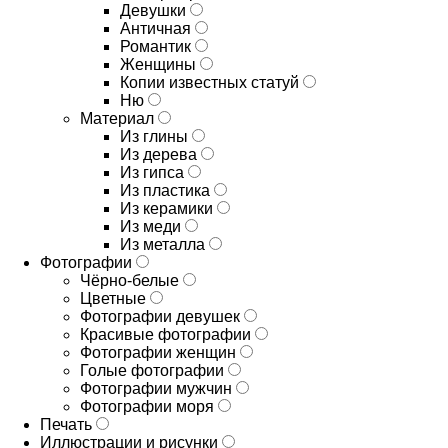
Девушки
Античная
Романтик
Женщины
Копии известных статуй
Ню
Материал
Из глины
Из дерева
Из гипса
Из пластика
Из керамики
Из меди
Из металла
Фотографии
Чёрно-белые
Цветные
Фотографии девушек
Красивые фотографии
Фотографии женщин
Голые фотографии
Фотографии мужчин
Фотографии моря
Печать
Иллюстрации и рисунки