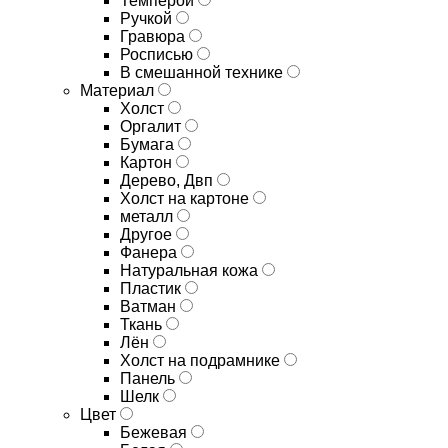
Темперой
Ручкой
Гравюра
Росписью
В смешанной технике
Материал
Холст
Оргалит
Бумага
Картон
Дерево, Двп
Холст на картоне
металл
Другое
Фанера
Натуральная кожа
Пластик
Ватман
Ткань
Лён
Холст на подрамнике
Панель
Шелк
Цвет
Бежевая