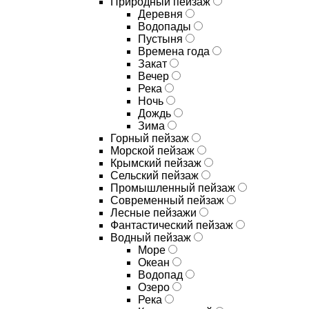
Природный пейзаж
Деревня
Водопады
Пустыня
Времена года
Закат
Вечер
Река
Ночь
Дождь
Зима
Горный пейзаж
Морской пейзаж
Крымский пейзаж
Сельский пейзаж
Промышленный пейзаж
Современный пейзаж
Лесные пейзажи
Фантастический пейзаж
Водный пейзаж
Море
Океан
Водопад
Озеро
Река