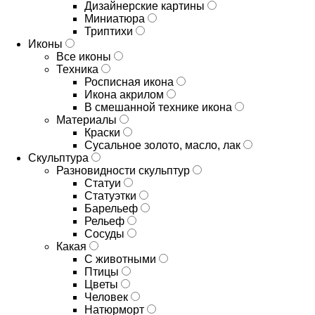
Дизайнерские картины
Миниатюра
Триптихи
Иконы
Все иконы
Техника
Росписная икона
Икона акрилом
В смешанной технике икона
Материалы
Краски
Сусальное золото, масло, лак
Скульптура
Разновидности скульптур
Статуи
Статуэтки
Барельеф
Рельеф
Сосуды
Какая
С животными
Птицы
Цветы
Человек
Натюрморт