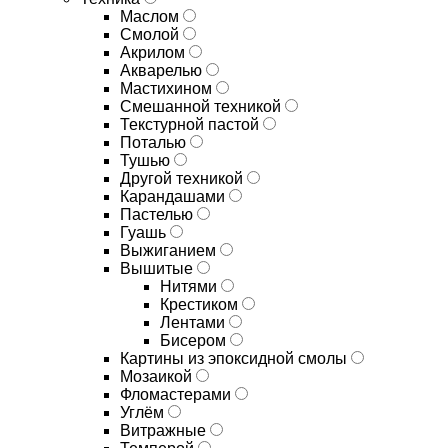
Маслом
Смолой
Акрилом
Акварелью
Мастихином
Смешанной техникой
Текстурной пастой
Поталью
Тушью
Другой техникой
Карандашами
Пастелью
Гуашь
Выжиганием
Вышитые
Нитями
Крестиком
Лентами
Бисером
Картины из эпоксидной смолы
Мозаикой
Фломастерами
Углём
Витражные