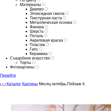
По цвету
Материалы
Дерево
Эпоксидная смола
Текстурная паста
Металлическая основа
Фанера
Шерсть
Поталь
Акриловая краска
Пластик
Гипс
Керамика
Съедобное искусство
Торты
Фотокартины
Перейти
‹
‹
‹
Каталог
Картины
Месяц октябрь.Пейзаж 4.