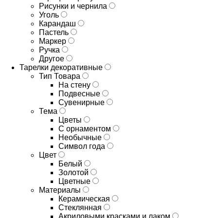
Рисунки и чернила
Уголь
Карандаш
Пастель
Маркер
Ручка
Другое
Тарелки декоративные
Тип Товара
На стену
Подвесные
Сувенирные
Тема
Цветы
С орнаментом
Необычные
Символ года
Цвет
Белый
Золотой
Цветные
Материалы
Керамическая
Стеклянная
Акриловыми красками и лаком