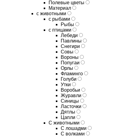
Полевые цветы
Материал
с животными
с рыбами
Рыбы
с птицами
Лебеди
Павлины
Снегири
Совы
Вороны
Попугаи
Орлы
Фламинго
Голуби
Утки
Воробьи
Журавли
Синицы
Ласточки
Дятлы
Цапли
С животными
С лошадми
С волками