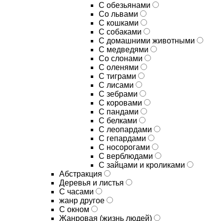
С обезьянами
Со львами
С кошками
С собаками
С домашними животными
С медведями
Со слонами
С оленями
С тиграми
С лисами
С зебрами
С коровами
С пандами
С белками
С леопардами
С гепардами
С носорогами
С верблюдами
С зайцами и кроликами
Абстракция
Деревья и листья
С часами
жанр другое
С окном
Жанровая (жизнь людей)