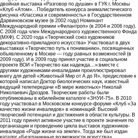
двойная выставка «Разговор по душам» в ГУК г. Москвы
«Клуб «Атом». . Победитель конкурса анималистического
рисунка «Классика и современность» в Государственном
Дарвиновском музее (в 2002 году) Номинант
Международной премии «Филантроп» (в 2004 и 2006 году).
С 2008 года член Международного художественного Фонда
(МХФ). С 2020 года «Творческий союз художников
декоративно-прикладного искусства» Участвовал в двух
выставках «Творчество путь к пониманию», посвященных
объявленному в Москве ― году равных возможностей (в
2009 году). И в 2009 году принял участие в социальном
проекте ВОИ «Творчество как надежда…»:вместе с
другими художниками-инвалидами проиллюстрировал
книгу для детей «Животный Мир от А до Я», предисловие к
которой написал Доктор биологических наук, известный
ведущий телепередачи «В мире животных» Николай
Николаевич Дроздов. Творческие работы были
опубликованы в юбилейном каталоге «ЗНУИ-75». В 2010
году участвовал в Московском конкурсе-форуме «Клуб «За
качество жизни инвалидов» в номинаций: Высокий
творческий потенциал и достижения в области культуры. В
2011 году принял активное участие в проекте значения по
организации и проведению цикла выставок художников-
инвалидов «Ради жизни на земле». Тогда же был издан
каталог «Безграничные возможности искусства»,