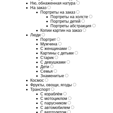
Ню, обнаженная натура
На заказ
Портреты на заказ
Портреты на холсте
Портреты детей
Портреты абстракция
Копии картин на заказ
Люди
Портрет
Мужчина
С женщинами
Картины с детьми
Старик
С девушками
Дети
Семья
Знаменитые
Космос
Фрукты, овощи, ягоды
Транспорт
С кораблём
С мотоциклом
С парусником
С автомобилем
С вертолетом