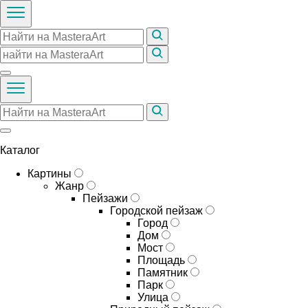
Каталог
Картины
Жанр
Пейзажи
Городской пейзаж
Город
Дом
Мост
Площадь
Памятник
Парк
Улица