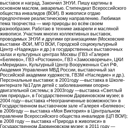
выставок и наград, Закончил ЗНУИ. Пишу картины в
основном маслом, акварелью. Стипендиат Всероссийского
общества инвалидов (ВОИ). В живописи отдаю
предпочтение реалистическому направлению. Любимая
тема творчества ― мир природы во всём своем
разнообразии. Работаю в технике акварели и масляной
живописи. Участник многих коллективных выставок,
проводимых ЗНУИ и другими организациями (Московские
выставки -ВОИ, МГО ВОИ, Городской социокультурный
Центр «Надежда» и др.) в государственных выставочных
залах и культурных центрах Москвы (ГВЗ «Галерея
«Беляево», ГВЗ «Ростокино», ГВЗ «Замоскворечье», ЦКИ
«Меридиан», Культурный Центр Вооруженных Сил РФ,
Академия Управления МВД России, выставочный зал
Российской академии художеств, ГВЗМ «Наследие» и др.).
Персональные выставки: в 2001году ―выставка в Школе-
интернате №17для детей с заболеваниями опорно-
двигательной системы; в 2003году ―выставка «Светлый
лик природы», в Государственном Дарвиновском музее; в
2004 году―выставка «Неограниченные возможности» в
Государственном выставочном зале «Галерея «Беляево»;
в 2006году ― выставка «Моя Виктория» в Центральном
правлении Всероссийского общества инвалидов (ЦП ВОИ);
в 2008 году ― выставка «Природа в живописи» в
Государственном Дарвиновском музее; в 2011 году ―