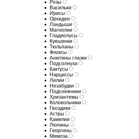
Розы
Васильки
Ирисы
Орхидеи
Ландыши
Магнолии
Гладиолусы
Кувшинки
Тюльпаны
Флоксы
Анютины глазки
Подсолнухи
Кактусы
Нарциссы
Лилии
Незабудки
Подснежники
Хризантемы
Колокольчики
Гвоздики
Астры
Камелии
Люпины
Георгины
Мимоза