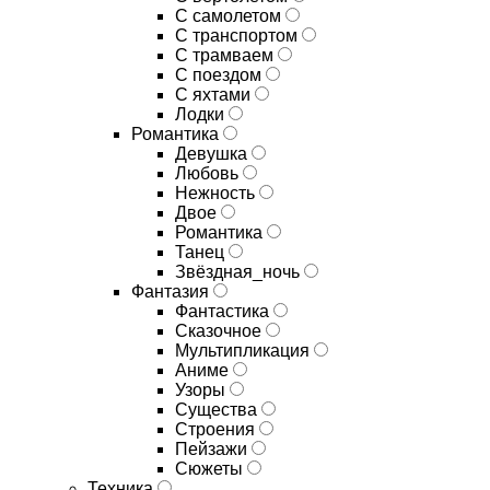
С самолетом
С транспортом
С трамваем
С поездом
С яхтами
Лодки
Романтика
Девушка
Любовь
Нежность
Двое
Романтика
Танец
Звёздная_ночь
Фантазия
Фантастика
Сказочное
Мультипликация
Аниме
Узоры
Существа
Строения
Пейзажи
Сюжеты
Техника