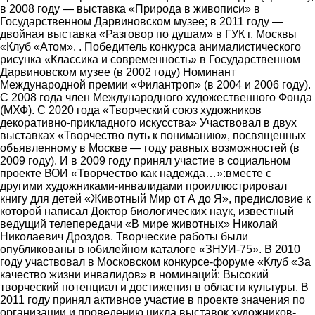
в 2008 году ― выставка «Природа в живописи» в
Государственном Дарвиновском музее; в 2011 году ―
двойная выставка «Разговор по душам» в ГУК г. Москвы
«Клуб «Атом». . Победитель конкурса анималистического
рисунка «Классика и современность» в Государственном
Дарвиновском музее (в 2002 году) Номинант
Международной премии «Филантроп» (в 2004 и 2006 году).
С 2008 года член Международного художественного Фонда
(МХФ). С 2020 года «Творческий союз художников
декоративно-прикладного искусства» Участвовал в двух
выставках «Творчество путь к пониманию», посвященных
объявленному в Москве ― году равных возможностей (в
2009 году). И в 2009 году принял участие в социальном
проекте ВОИ «Творчество как надежда…»:вместе с
другими художниками-инвалидами проиллюстрировал
книгу для детей «Животный Мир от А до Я», предисловие к
которой написал Доктор биологических наук, известный
ведущий телепередачи «В мире животных» Николай
Николаевич Дроздов. Творческие работы были
опубликованы в юбилейном каталоге «ЗНУИ-75». В 2010
году участвовал в Московском конкурсе-форуме «Клуб «За
качество жизни инвалидов» в номинаций: Высокий
творческий потенциал и достижения в области культуры. В
2011 году принял активное участие в проекте значения по
организации и проведению цикла выставок художников-