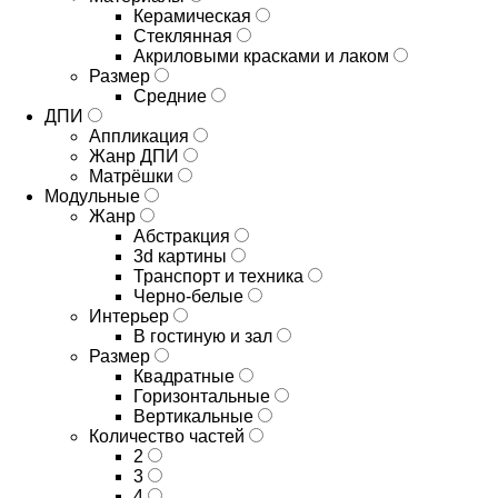
Керамическая
Стеклянная
Акриловыми красками и лаком
Размер
Средние
ДПИ
Аппликация
Жанр ДПИ
Матрёшки
Модульные
Жанр
Абстракция
3d картины
Транспорт и техника
Черно-белые
Интерьер
В гостиную и зал
Размер
Квадратные
Горизонтальные
Вертикальные
Количество частей
2
3
4