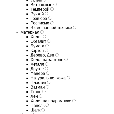
Углём
Витражные
Темперой
Ручкой
Гравюра
Росписью
В смешанной технике
Материал
Холст
Оргалит
Бумага
Картон
Дерево, Двп
Холст на картоне
металл
Другое
Фанера
Натуральная кожа
Пластик
Ватман
Ткань
Лён
Холст на подрамнике
Панель
Шелк