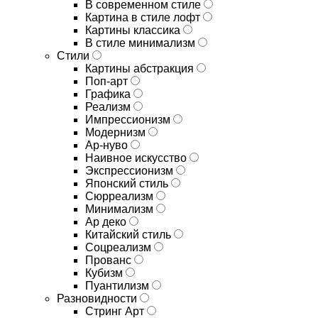
В современном стиле
Картина в стиле лофт
Картины классика
В стиле минимализм
Стили
Картины абстракция
Поп-арт
Графика
Реализм
Импрессионизм
Модернизм
Ар-нуво
Наивное искусство
Экспрессионизм
Японский стиль
Сюрреализм
Минимализм
Ар деко
Китайский стиль
Соцреализм
Прованс
Кубизм
Пуантилизм
Разновидности
Стринг Арт