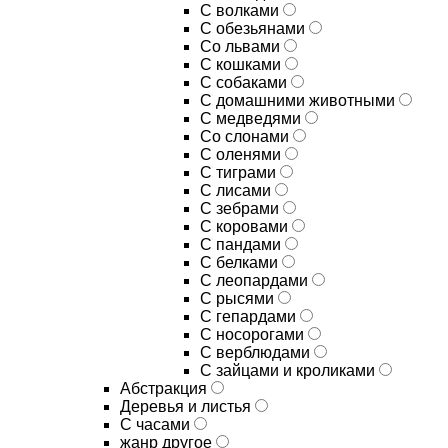
С волками
С обезьянами
Со львами
С кошками
С собаками
С домашними животными
С медведями
Со слонами
С оленями
С тиграми
С лисами
С зебрами
С коровами
С пандами
С белками
С леопардами
С рысями
С гепардами
С носорогами
С верблюдами
С зайцами и кроликами
Абстракция
Деревья и листья
С часами
жанр другое