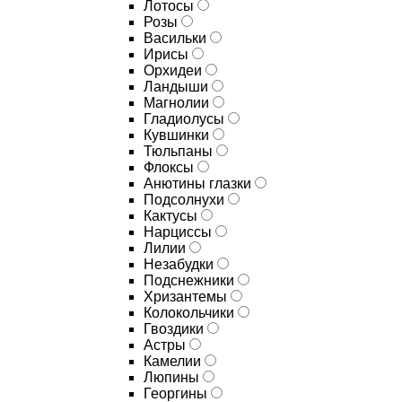
Лотосы
Розы
Васильки
Ирисы
Орхидеи
Ландыши
Магнолии
Гладиолусы
Кувшинки
Тюльпаны
Флоксы
Анютины глазки
Подсолнухи
Кактусы
Нарциссы
Лилии
Незабудки
Подснежники
Хризантемы
Колокольчики
Гвоздики
Астры
Камелии
Люпины
Георгины