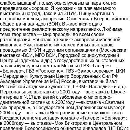
слабослышащий, пользуюсь слуховым аппаратом, но
передвигаюсь хорошо. Я художник, за плечами много
выставок и наград, Закончил ЗНУИ. Пишу картины в
основном маслом, акварелью. Стипендиат Всероссийского
общества инвалидов (ВОИ). В живописи отдаю
предпочтение реалистическому направлению. Любимая
тема творчества ― мир природы во всём своем
разнообразии. Работаю в технике акварели и масляной
живописи. Участник многих коллективных выставок,
проводимых ЗНУИ и другими организациями (Московские
выставки -ВОИ, МГО ВОИ, Городской социокультурный
Центр «Надежда» и др.) в государственных выставочных
залах и культурных центрах Москвы (ГВЗ «Галерея
«Беляево», ГВЗ «Ростокино», ГВЗ «Замоскворечье», ЦКИ
«Меридиан», Культурный Центр Вооруженных Сил РФ,
Академия Управления МВД России, выставочный зал
Российской академии художеств, ГВЗМ «Наследие» и др.).
Персональные выставки: в 2001году ―выставка в Школе-
интернате №17для детей с заболеваниями опорно-
двигательной системы; в 2003году ―выставка «Светлый
лик природы», в Государственном Дарвиновском музее; в
2004 году―выставка «Неограниченные возможности» в
Государственном выставочном зале «Галерея «Беляево»;
в 2006году ― выставка «Моя Виктория» в Центральном
правлении Всероссийского общества инвалидов (ЦП ВОИ);