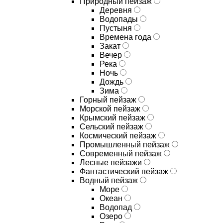
Природный пейзаж
Деревня
Водопады
Пустыня
Времена года
Закат
Вечер
Река
Ночь
Дождь
Зима
Горный пейзаж
Морской пейзаж
Крымский пейзаж
Сельский пейзаж
Космический пейзаж
Промышленный пейзаж
Современный пейзаж
Лесные пейзажи
Фантастический пейзаж
Водный пейзаж
Море
Океан
Водопад
Озеро