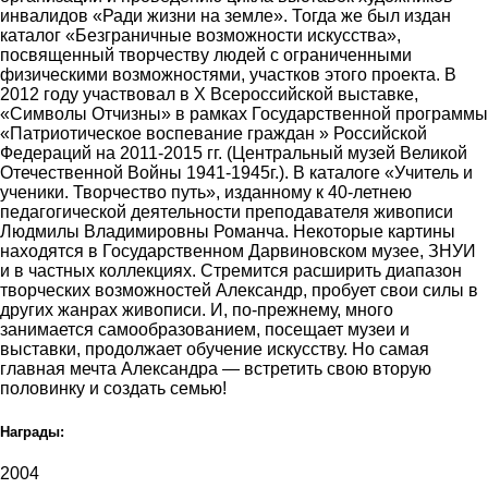
инвалидов «Ради жизни на земле». Тогда же был издан
каталог «Безграничные возможности искусства»,
посвященный творчеству людей с ограниченными
физическими возможностями, участков этого проекта. В
2012 году участвовал в Х Всероссийской выставке,
«Символы Отчизны» в рамках Государственной программы
«Патриотическое воспевание граждан » Российской
Федераций на 2011-2015 гг. (Центральный музей Великой
Отечественной Войны 1941-1945г.). В каталоге «Учитель и
ученики. Творчество путь», изданному к 40-летнею
педагогической деятельности преподавателя живописи
Людмилы Владимировны Романча. Некоторые картины
находятся в Государственном Дарвиновском музее, ЗНУИ
и в частных коллекциях. Стремится расширить диапазон
творческих возможностей Александр, пробует свои силы в
других жанрах живописи. И, по-прежнему, много
занимается самообразованием, посещает музеи и
выставки, продолжает обучение искусству. Но самая
главная мечта Александра — встретить свою вторую
половинку и создать семью!
Награды:
2004