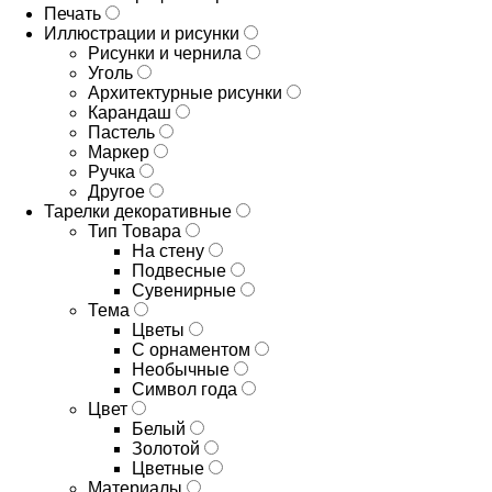
Печать
Иллюстрации и рисунки
Рисунки и чернила
Уголь
Архитектурные рисунки
Карандаш
Пастель
Маркер
Ручка
Другое
Тарелки декоративные
Тип Товара
На стену
Подвесные
Сувенирные
Тема
Цветы
С орнаментом
Необычные
Символ года
Цвет
Белый
Золотой
Цветные
Материалы