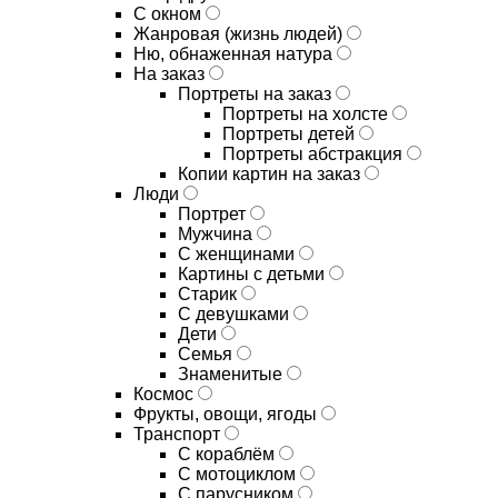
С окном
Жанровая (жизнь людей)
Ню, обнаженная натура
На заказ
Портреты на заказ
Портреты на холсте
Портреты детей
Портреты абстракция
Копии картин на заказ
Люди
Портрет
Мужчина
С женщинами
Картины с детьми
Старик
С девушками
Дети
Семья
Знаменитые
Космос
Фрукты, овощи, ягоды
Транспорт
С кораблём
С мотоциклом
С парусником