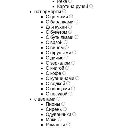
Река
Картина ручей
натюрморты
С цветами
С баранками
Для кухни
C букетом
C бутылками
C вазой
C вином
C фруктами
C дичью
C зеркалом
C книгой
C кофе
C кувшинами
C водкой
C овощами
C посудой
с цветами
Пионы
Сирень
Одуванчики
Маки
Ромашки