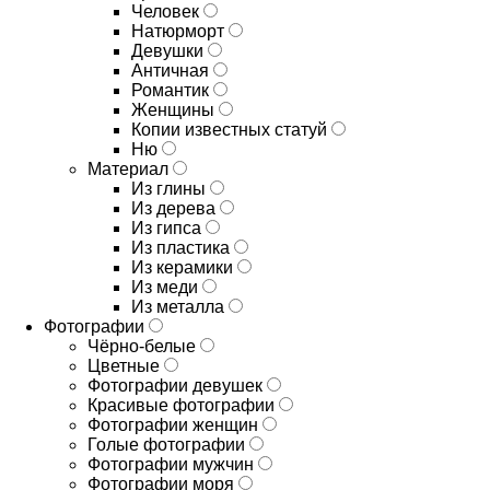
Человек
Натюрморт
Девушки
Античная
Романтик
Женщины
Копии известных статуй
Ню
Материал
Из глины
Из дерева
Из гипса
Из пластика
Из керамики
Из меди
Из металла
Фотографии
Чёрно-белые
Цветные
Фотографии девушек
Красивые фотографии
Фотографии женщин
Голые фотографии
Фотографии мужчин
Фотографии моря