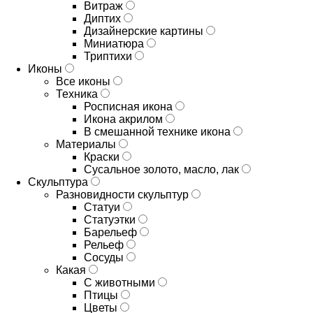
Витраж
Диптих
Дизайнерские картины
Миниатюра
Триптихи
Иконы
Все иконы
Техника
Росписная икона
Икона акрилом
В смешанной технике икона
Материалы
Краски
Сусальное золото, масло, лак
Скульптура
Разновидности скульптур
Статуи
Статуэтки
Барельеф
Рельеф
Сосуды
Какая
С животными
Птицы
Цветы