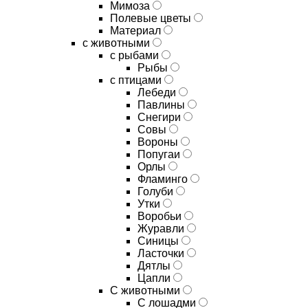
Мимоза
Полевые цветы
Материал
с животными
с рыбами
Рыбы
с птицами
Лебеди
Павлины
Снегири
Совы
Вороны
Попугаи
Орлы
Фламинго
Голуби
Утки
Воробьи
Журавли
Синицы
Ласточки
Дятлы
Цапли
С животными
С лошадми