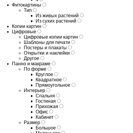
Фитокартины
Тип
Из живых растений
Из сухих растений
Копии картин
Цифровые
Цифровые копии картин
Шаблоны для печати
Постеры и плакаты
Открытки и наклейки
Другое
Панно и макраме
По форме
Круглое
Квадратное
Прямоугольное
Интерьер
Спальня
Гостиная
Прихожая
Офис
Кабинет
Размер
Большое