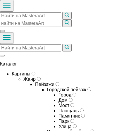
Каталог
Картины
Жанр
Пейзажи
Городской пейзаж
Город
Дом
Мост
Площадь
Памятник
Парк
Улица