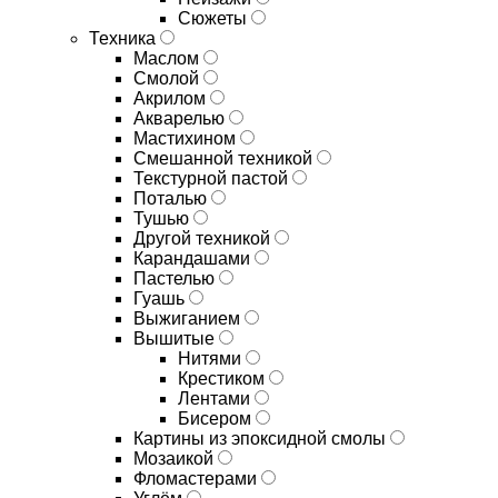
Сюжеты
Техника
Маслом
Смолой
Акрилом
Акварелью
Мастихином
Смешанной техникой
Текстурной пастой
Поталью
Тушью
Другой техникой
Карандашами
Пастелью
Гуашь
Выжиганием
Вышитые
Нитями
Крестиком
Лентами
Бисером
Картины из эпоксидной смолы
Мозаикой
Фломастерами