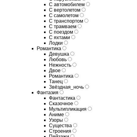
С автомобилем
С вертолетом
С самолетом
С транспортом
С трамваем
С поездом
С яхтами
Лодки
Романтика
Девушка
Любовь
Нежность
Двое
Романтика
Танец
Звёздная_ночь
Фантазия
Фантастика
Сказочное
Мультипликация
Аниме
Узоры
Существа
Строения
Пейзажи