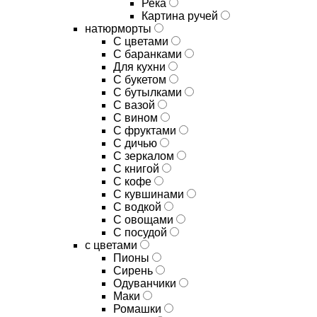
Река
Картина ручей
натюрморты
С цветами
С баранками
Для кухни
C букетом
C бутылками
C вазой
C вином
C фруктами
C дичью
C зеркалом
C книгой
C кофе
C кувшинами
C водкой
C овощами
C посудой
с цветами
Пионы
Сирень
Одуванчики
Маки
Ромашки