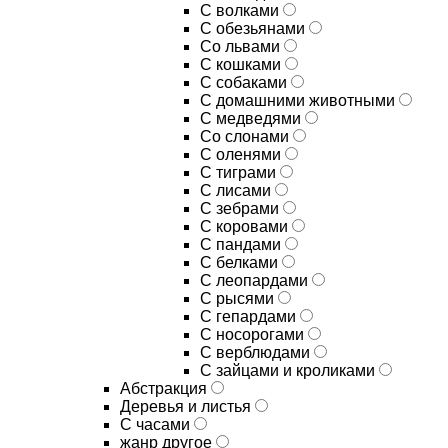
С волками
С обезьянами
Со львами
С кошками
С собаками
С домашними животными
С медведями
Со слонами
С оленями
С тиграми
С лисами
С зебрами
С коровами
С пандами
С белками
С леопардами
С рысями
С гепардами
С носорогами
С верблюдами
С зайцами и кроликами
Абстракция
Деревья и листья
С часами
жанр другое