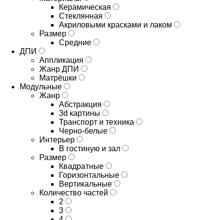
Керамическая
Стеклянная
Акриловыми красками и лаком
Размер
Средние
ДПИ
Аппликация
Жанр ДПИ
Матрёшки
Модульные
Жанр
Абстракция
3d картины
Транспорт и техника
Черно-белые
Интерьер
В гостиную и зал
Размер
Квадратные
Горизонтальные
Вертикальные
Количество частей
2
3
4