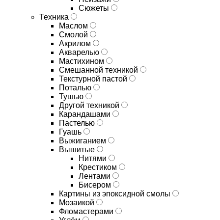
Сюжеты
Техника
Маслом
Смолой
Акрилом
Акварелью
Мастихином
Смешанной техникой
Текстурной пастой
Поталью
Тушью
Другой техникой
Карандашами
Пастелью
Гуашь
Выжиганием
Вышитые
Нитями
Крестиком
Лентами
Бисером
Картины из эпоксидной смолы
Мозаикой
Фломастерами