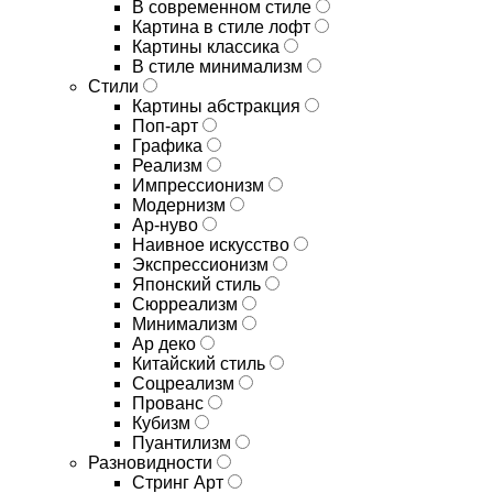
В современном стиле
Картина в стиле лофт
Картины классика
В стиле минимализм
Стили
Картины абстракция
Поп-арт
Графика
Реализм
Импрессионизм
Модернизм
Ар-нуво
Наивное искусство
Экспрессионизм
Японский стиль
Сюрреализм
Минимализм
Ар деко
Китайский стиль
Соцреализм
Прованс
Кубизм
Пуантилизм
Разновидности
Стринг Арт