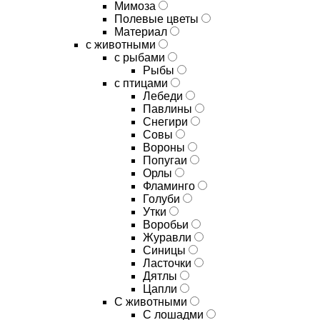
Мимоза
Полевые цветы
Материал
с животными
с рыбами
Рыбы
с птицами
Лебеди
Павлины
Снегири
Совы
Вороны
Попугаи
Орлы
Фламинго
Голуби
Утки
Воробьи
Журавли
Синицы
Ласточки
Дятлы
Цапли
С животными
С лошадми