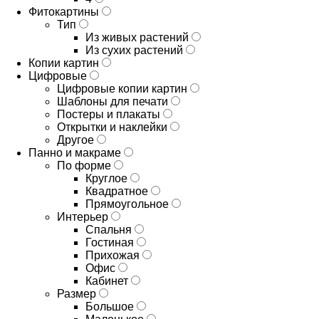
Фитокартины
Тип
Из живых растений
Из сухих растений
Копии картин
Цифровые
Цифровые копии картин
Шаблоны для печати
Постеры и плакаты
Открытки и наклейки
Другое
Панно и макраме
По форме
Круглое
Квадратное
Прямоугольное
Интерьер
Спальня
Гостиная
Прихожая
Офис
Кабинет
Размер
Большое