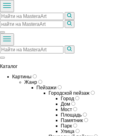
Каталог
Картины
Жанр
Пейзажи
Городской пейзаж
Город
Дом
Мост
Площадь
Памятник
Парк
Улица