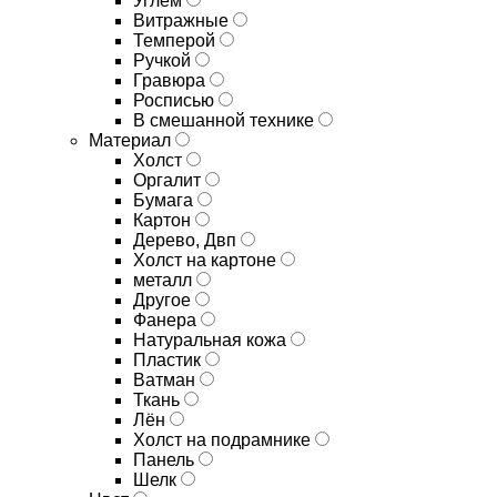
Углём
Витражные
Темперой
Ручкой
Гравюра
Росписью
В смешанной технике
Материал
Холст
Оргалит
Бумага
Картон
Дерево, Двп
Холст на картоне
металл
Другое
Фанера
Натуральная кожа
Пластик
Ватман
Ткань
Лён
Холст на подрамнике
Панель
Шелк