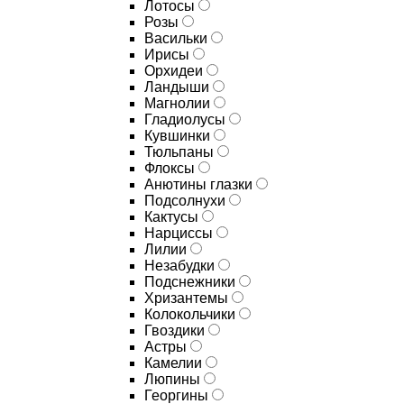
Лотосы
Розы
Васильки
Ирисы
Орхидеи
Ландыши
Магнолии
Гладиолусы
Кувшинки
Тюльпаны
Флоксы
Анютины глазки
Подсолнухи
Кактусы
Нарциссы
Лилии
Незабудки
Подснежники
Хризантемы
Колокольчики
Гвоздики
Астры
Камелии
Люпины
Георгины