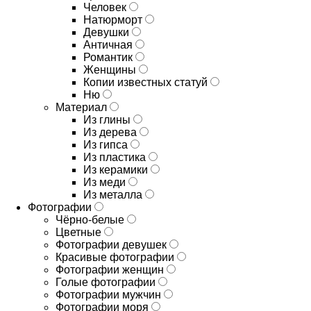
Человек
Натюрморт
Девушки
Античная
Романтик
Женщины
Копии известных статуй
Ню
Материал
Из глины
Из дерева
Из гипса
Из пластика
Из керамики
Из меди
Из металла
Фотографии
Чёрно-белые
Цветные
Фотографии девушек
Красивые фотографии
Фотографии женщин
Голые фотографии
Фотографии мужчин
Фотографии моря