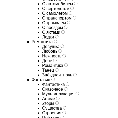
С автомобилем
С вертолетом
С самолетом
С транспортом
С трамваем
С поездом
С яхтами
Лодки
Романтика
Девушка
Любовь
Нежность
Двое
Романтика
Танец
Звёздная_ночь
Фантазия
Фантастика
Сказочное
Мультипликация
Аниме
Узоры
Существа
Строения
Пейзажи