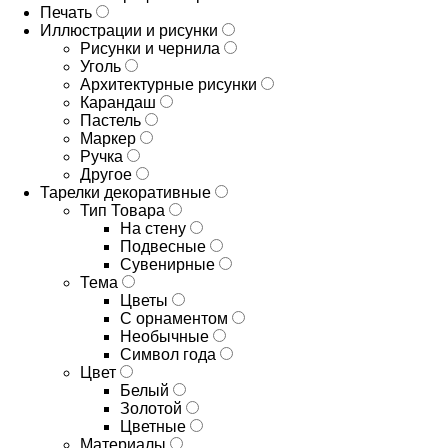
Печать
Иллюстрации и рисунки
Рисунки и чернила
Уголь
Архитектурные рисунки
Карандаш
Пастель
Маркер
Ручка
Другое
Тарелки декоративные
Тип Товара
На стену
Подвесные
Сувенирные
Тема
Цветы
С орнаментом
Необычные
Символ года
Цвет
Белый
Золотой
Цветные
Материалы