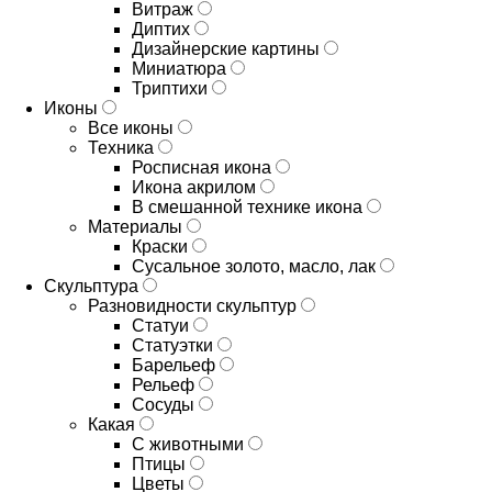
Витраж
Диптих
Дизайнерские картины
Миниатюра
Триптихи
Иконы
Все иконы
Техника
Росписная икона
Икона акрилом
В смешанной технике икона
Материалы
Краски
Сусальное золото, масло, лак
Скульптура
Разновидности скульптур
Статуи
Статуэтки
Барельеф
Рельеф
Сосуды
Какая
С животными
Птицы
Цветы