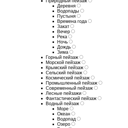
Природный пейзаж
Деревня
Водопады
Пустыня
Времена года
Закат
Вечер
Река
Ночь
Дождь
Зима
Горный пейзаж
Морской пейзаж
Крымский пейзаж
Сельский пейзаж
Космический пейзаж
Промышленный пейзаж
Современный пейзаж
Лесные пейзажи
Фантастический пейзаж
Водный пейзаж
Море
Океан
Водопад
Озеро