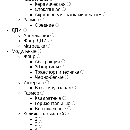
Керамическая
Стеклянная
Акриловыми красками и лаком
Размер
Средние
ДПИ
Аппликация
Жанр ДПИ
Матрёшки
Модульные
Жанр
Абстракция
3d картины
Транспорт и техника
Черно-белые
Интерьер
В гостиную и зал
Размер
Квадратные
Горизонтальные
Вертикальные
Количество частей
2
3
4