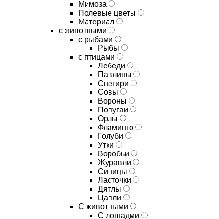
Мимоза
Полевые цветы
Материал
с животными
с рыбами
Рыбы
с птицами
Лебеди
Павлины
Снегири
Совы
Вороны
Попугаи
Орлы
Фламинго
Голуби
Утки
Воробьи
Журавли
Синицы
Ласточки
Дятлы
Цапли
С животными
С лошадми