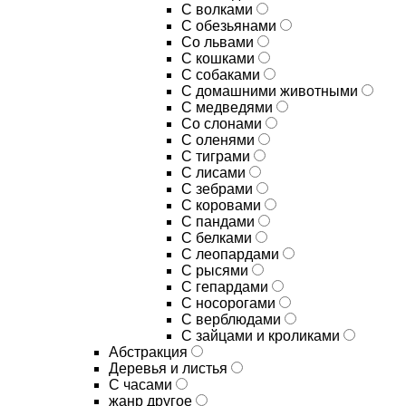
С волками
С обезьянами
Со львами
С кошками
С собаками
С домашними животными
С медведями
Со слонами
С оленями
С тиграми
С лисами
С зебрами
С коровами
С пандами
С белками
С леопардами
С рысями
С гепардами
С носорогами
С верблюдами
С зайцами и кроликами
Абстракция
Деревья и листья
С часами
жанр другое