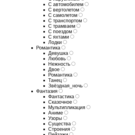
С автомобилем
С вертолетом
С самолетом
С транспортом
С трамваем
С поездом
С яхтами
Лодки
Романтика
Девушка
Любовь
Нежность
Двое
Романтика
Танец
Звёздная_ночь
Фантазия
Фантастика
Сказочное
Мультипликация
Аниме
Узоры
Существа
Строения
Пейзажи