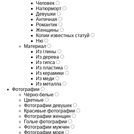
Человек
Натюрморт
Девушки
Античная
Романтик
Женщины
Копии известных статуй
Ню
Материал
Из глины
Из дерева
Из гипса
Из пластика
Из керамики
Из меди
Из металла
Фотографии
Чёрно-белые
Цветные
Фотографии девушек
Красивые фотографии
Фотографии женщин
Голые фотографии
Фотографии мужчин
Фотографии моря