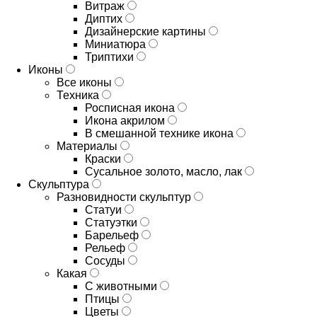
Витраж
Диптих
Дизайнерские картины
Миниатюра
Триптихи
Иконы
Все иконы
Техника
Росписная икона
Икона акрилом
В смешанной технике икона
Материалы
Краски
Сусальное золото, масло, лак
Скульптура
Разновидности скульптур
Статуи
Статуэтки
Барельеф
Рельеф
Сосуды
Какая
С животными
Птицы
Цветы