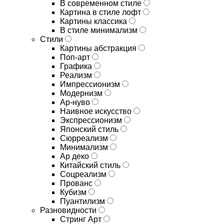
В современном стиле
Картина в стиле лофт
Картины классика
В стиле минимализм
Стили
Картины абстракция
Поп-арт
Графика
Реализм
Импрессионизм
Модернизм
Ар-нуво
Наивное искусство
Экспрессионизм
Японский стиль
Сюрреализм
Минимализм
Ар деко
Китайский стиль
Соцреализм
Прованс
Кубизм
Пуантилизм
Разновидности
Стринг Арт