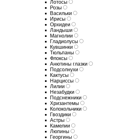
Лотосы
Розы
Васильки
Ирисы
Орхидеи
Ландыши
Магнолии
Гладиолусы
Кувшинки
Тюльпаны
Флоксы
Анютины глазки
Подсолнухи
Кактусы
Нарциссы
Лилии
Незабудки
Подснежники
Хризантемы
Колокольчики
Гвоздики
Астры
Камелии
Люпины
Георгины