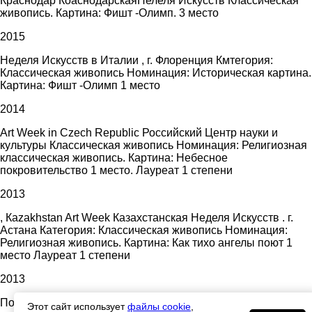
Краснодар КоаснодарскаяНелеля Искусств Классическая
живопись. Картина: Фишт -Олимп. 3 место
2015
Неделя Искусств в Италии , г. Флоренция Кмтегория:
Классическая живопись Номинация: Историческая картина.
Картина: Фишт -Олимп 1 место
2014
Art Week in Czech Republic Российский Центр науки и
культуры Классическая живопись Номинация: Религиозная
классическая живопись. Картина: Небесное
покровительство 1 место. Лауреат 1 степени
2013
, Каzakhstan Art Week Казахстанская Неделя Искусств . г.
Астана Категория: Классическая живопись Номинация:
Религиозная живопись. Картина: Как тихо ангелы поют 1
место Лауреат 1 степени
2013
Португалия, г. Коимбра . Международный конкурс
Этот сайт использует
файлы cookie
,