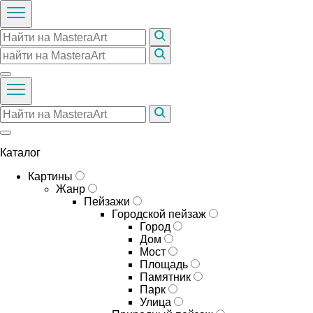
Каталог
Картины
Жанр
Пейзажи
Городской пейзаж
Город
Дом
Мост
Площадь
Памятник
Парк
Улица