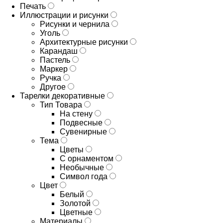
Печать
Иллюстрации и рисунки
Рисунки и чернила
Уголь
Архитектурные рисунки
Карандаш
Пастель
Маркер
Ручка
Другое
Тарелки декоративные
Тип Товара
На стену
Подвесные
Сувенирные
Тема
Цветы
С орнаментом
Необычные
Символ года
Цвет
Белый
Золотой
Цветные
Материалы