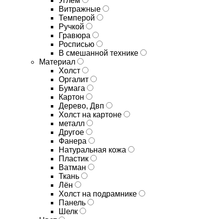
Углём
Витражные
Темперой
Ручкой
Гравюра
Росписью
В смешанной технике
Материал
Холст
Оргалит
Бумага
Картон
Дерево, Двп
Холст на картоне
металл
Другое
Фанера
Натуральная кожа
Пластик
Ватман
Ткань
Лён
Холст на подрамнике
Панель
Шелк