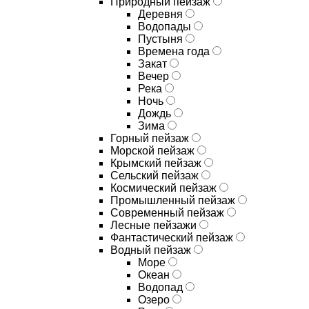
Природный пейзаж
Деревня
Водопады
Пустыня
Времена года
Закат
Вечер
Река
Ночь
Дождь
Зима
Горный пейзаж
Морской пейзаж
Крымский пейзаж
Сельский пейзаж
Космический пейзаж
Промышленный пейзаж
Современный пейзаж
Лесные пейзажи
Фантастический пейзаж
Водный пейзаж
Море
Океан
Водопад
Озеро