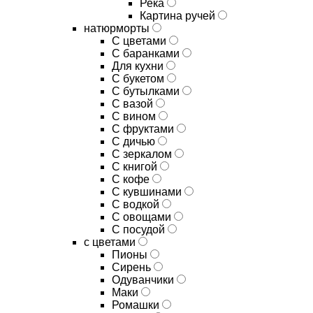
Река
Картина ручей
натюрморты
С цветами
С баранками
Для кухни
C букетом
C бутылками
C вазой
C вином
C фруктами
C дичью
C зеркалом
C книгой
C кофе
C кувшинами
C водкой
C овощами
C посудой
с цветами
Пионы
Сирень
Одуванчики
Маки
Ромашки