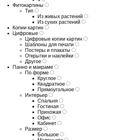
Фитокартины
Тип
Из живых растений
Из сухих растений
Копии картин
Цифровые
Цифровые копии картин
Шаблоны для печати
Постеры и плакаты
Открытки и наклейки
Другое
Панно и макраме
По форме
Круглое
Квадратное
Прямоугольное
Интерьер
Спальня
Гостиная
Прихожая
Офис
Кабинет
Размер
Большое