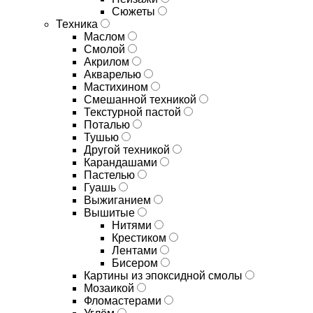
Сюжеты
Техника
Маслом
Смолой
Акрилом
Акварелью
Мастихином
Смешанной техникой
Текстурной пастой
Поталью
Тушью
Другой техникой
Карандашами
Пастелью
Гуашь
Выжиганием
Вышитые
Нитями
Крестиком
Лентами
Бисером
Картины из эпоксидной смолы
Мозаикой
Фломастерами