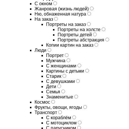
С окном
Жанровая (жизнь людей)
Ню, обнаженная натура
На заказ
Портреты на заказ
Портреты на холсте
Портреты детей
Портреты абстракция
Копии картин на заказ
Люди
Портрет
Мужчина
С женщинами
Картины с детьми
Старик
С девушками
Дети
Семья
Знаменитые
Космос
Фрукты, овощи, ягоды
Транспорт
С кораблём
С мотоциклом
С парусником