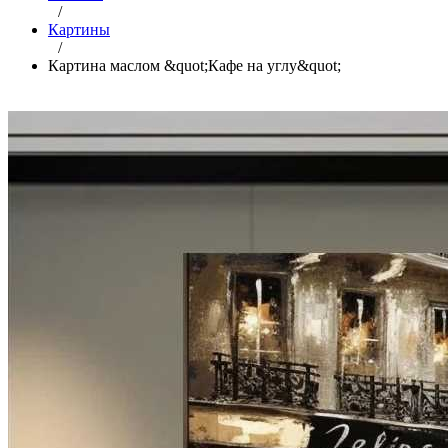
/
Картины
/
Картина маслом &quot;Кафе на углу&quot;