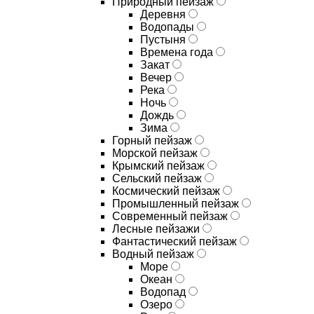
Природный пейзаж
Деревня
Водопады
Пустыня
Времена года
Закат
Вечер
Река
Ночь
Дождь
Зима
Горный пейзаж
Морской пейзаж
Крымский пейзаж
Сельский пейзаж
Космический пейзаж
Промышленный пейзаж
Современный пейзаж
Лесные пейзажи
Фантастический пейзаж
Водный пейзаж
Море
Океан
Водопад
Озеро