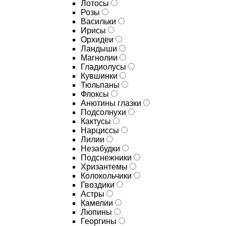
Лотосы
Розы
Васильки
Ирисы
Орхидеи
Ландыши
Магнолии
Гладиолусы
Кувшинки
Тюльпаны
Флоксы
Анютины глазки
Подсолнухи
Кактусы
Нарциссы
Лилии
Незабудки
Подснежники
Хризантемы
Колокольчики
Гвоздики
Астры
Камелии
Люпины
Георгины