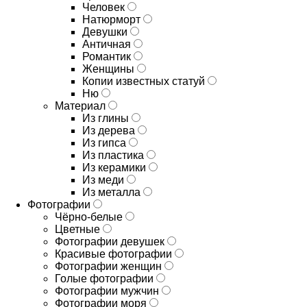
Человек
Натюрморт
Девушки
Античная
Романтик
Женщины
Копии известных статуй
Ню
Материал
Из глины
Из дерева
Из гипса
Из пластика
Из керамики
Из меди
Из металла
Фотографии
Чёрно-белые
Цветные
Фотографии девушек
Красивые фотографии
Фотографии женщин
Голые фотографии
Фотографии мужчин
Фотографии моря