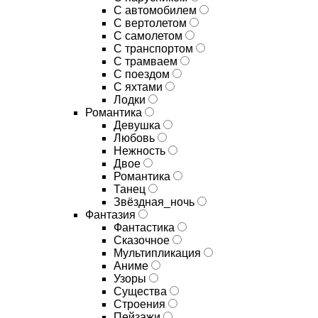
С автомобилем
С вертолетом
С самолетом
С транспортом
С трамваем
С поездом
С яхтами
Лодки
Романтика
Девушка
Любовь
Нежность
Двое
Романтика
Танец
Звёздная_ночь
Фантазия
Фантастика
Сказочное
Мультипликация
Аниме
Узоры
Существа
Строения
Пейзажи