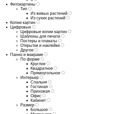
Фитокартины
Тип
Из живых растений
Из сухих растений
Копии картин
Цифровые
Цифровые копии картин
Шаблоны для печати
Постеры и плакаты
Открытки и наклейки
Другое
Панно и макраме
По форме
Круглое
Квадратное
Прямоугольное
Интерьер
Спальня
Гостиная
Прихожая
Офис
Кабинет
Размер
Большое