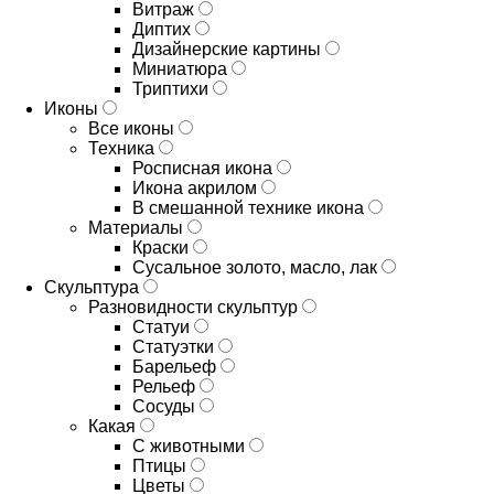
Витраж
Диптих
Дизайнерские картины
Миниатюра
Триптихи
Иконы
Все иконы
Техника
Росписная икона
Икона акрилом
В смешанной технике икона
Материалы
Краски
Сусальное золото, масло, лак
Скульптура
Разновидности скульптур
Статуи
Статуэтки
Барельеф
Рельеф
Сосуды
Какая
С животными
Птицы
Цветы