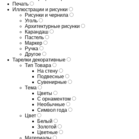
Печать
Иллюстрации и рисунки
Рисунки и чернила
Уголь
Архитектурные рисунки
Карандаш
Пастель
Маркер
Ручка
Другое
Тарелки декоративные
Тип Товара
На стену
Подвесные
Сувенирные
Тема
Цветы
С орнаментом
Необычные
Символ года
Цвет
Белый
Золотой
Цветные
Материалы