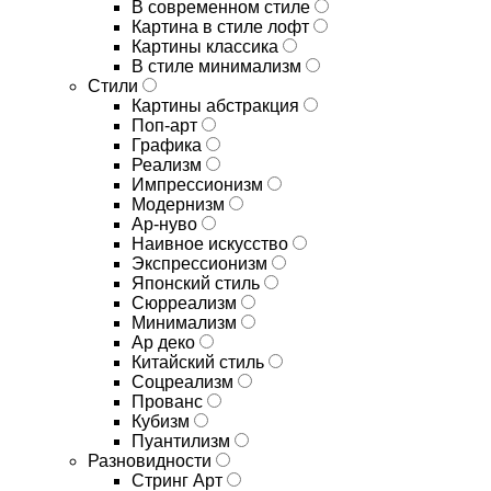
В современном стиле
Картина в стиле лофт
Картины классика
В стиле минимализм
Стили
Картины абстракция
Поп-арт
Графика
Реализм
Импрессионизм
Модернизм
Ар-нуво
Наивное искусство
Экспрессионизм
Японский стиль
Сюрреализм
Минимализм
Ар деко
Китайский стиль
Соцреализм
Прованс
Кубизм
Пуантилизм
Разновидности
Стринг Арт