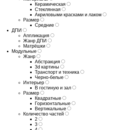
Керамическая
Стеклянная
Акриловыми красками и лаком
Размер
Средние
ДПИ
Аппликация
Жанр ДПИ
Матрёшки
Модульные
Жанр
Абстракция
3d картины
Транспорт и техника
Черно-белые
Интерьер
В гостиную и зал
Размер
Квадратные
Горизонтальные
Вертикальные
Количество частей
2
3
4