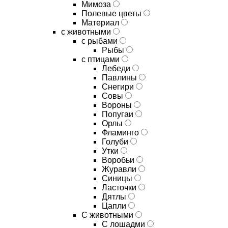
Мимоза
Полевые цветы
Материал
с животными
с рыбами
Рыбы
с птицами
Лебеди
Павлины
Снегири
Совы
Вороны
Попугаи
Орлы
Фламинго
Голуби
Утки
Воробьи
Журавли
Синицы
Ласточки
Дятлы
Цапли
С животными
С лошадми