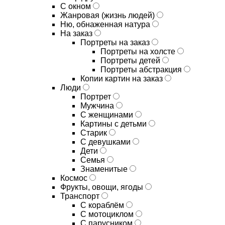
С окном
Жанровая (жизнь людей)
Ню, обнаженная натура
На заказ
Портреты на заказ
Портреты на холсте
Портреты детей
Портреты абстракция
Копии картин на заказ
Люди
Портрет
Мужчина
С женщинами
Картины с детьми
Старик
С девушками
Дети
Семья
Знаменитые
Космос
Фрукты, овощи, ягоды
Транспорт
С кораблём
С мотоциклом
С парусником