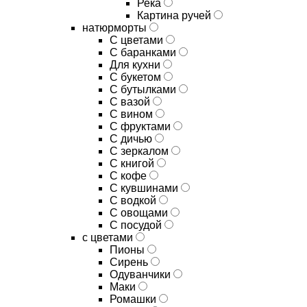
Река
Картина ручей
натюрморты
С цветами
С баранками
Для кухни
C букетом
C бутылками
C вазой
C вином
C фруктами
C дичью
C зеркалом
C книгой
C кофе
C кувшинами
C водкой
C овощами
C посудой
с цветами
Пионы
Сирень
Одуванчики
Маки
Ромашки