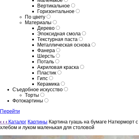
Маленькое
Вертикальное
Горизонтальное
По цвету
Материалы
Дерево
Эпоксидная смола
Текстурная паста
Металлическая основа
Фанера
Шерсть
Поталь
Акриловая краска
Пластик
Гипс
Керамика
Съедобное искусство
Торты
Фотокартины
Перейти
‹
‹
‹
Каталог
Картины
Картина гуашь на бумаге Натюрморт с
хлебом и луком маленькая для столовой