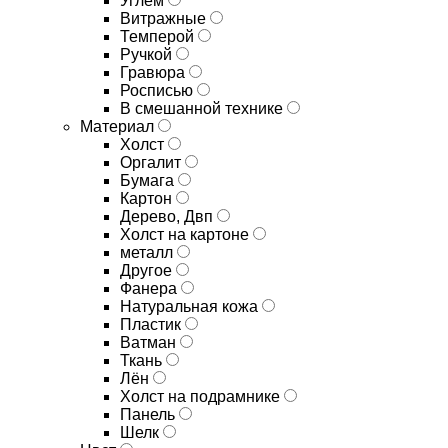
Углём
Витражные
Темперой
Ручкой
Гравюра
Росписью
В смешанной технике
Материал
Холст
Оргалит
Бумага
Картон
Дерево, Двп
Холст на картоне
металл
Другое
Фанера
Натуральная кожа
Пластик
Ватман
Ткань
Лён
Холст на подрамнике
Панель
Шелк