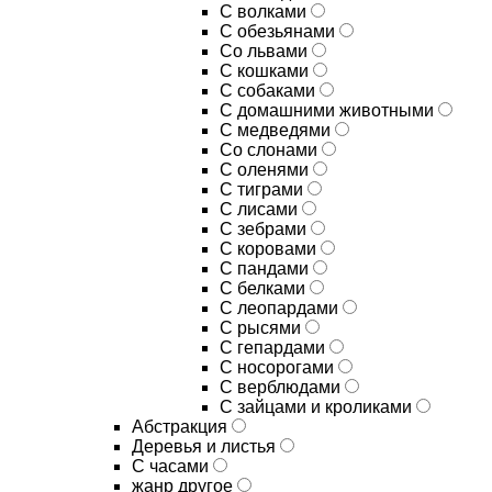
С волками
С обезьянами
Со львами
С кошками
С собаками
С домашними животными
С медведями
Со слонами
С оленями
С тиграми
С лисами
С зебрами
С коровами
С пандами
С белками
С леопардами
С рысями
С гепардами
С носорогами
С верблюдами
С зайцами и кроликами
Абстракция
Деревья и листья
С часами
жанр другое