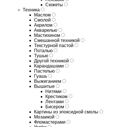
Сюжеты
Техника
Маслом
Смолой
Акрилом
Акварелью
Мастихином
Смешанной техникой
Текстурной пастой
Поталью
Тушью
Другой техникой
Карандашами
Пастелью
Гуашь
Выжиганием
Вышитые
Нитями
Крестиком
Лентами
Бисером
Картины из эпоксидной смолы
Мозаикой
Фломастерами