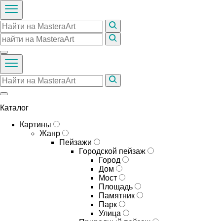
Каталог
Картины
Жанр
Пейзажи
Городской пейзаж
Город
Дом
Мост
Площадь
Памятник
Парк
Улица