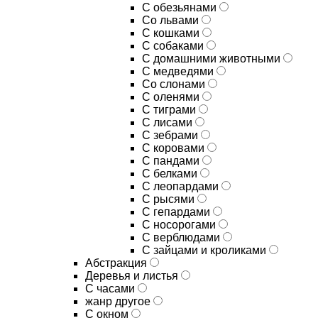
С обезьянами
Со львами
С кошками
С собаками
С домашними животными
С медведями
Со слонами
С оленями
С тиграми
С лисами
С зебрами
С коровами
С пандами
С белками
С леопардами
С рысями
С гепардами
С носорогами
С верблюдами
С зайцами и кроликами
Абстракция
Деревья и листья
С часами
жанр другое
С окном