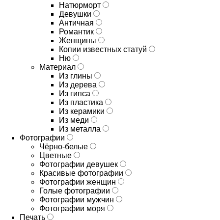
Натюрморт
Девушки
Античная
Романтик
Женщины
Копии известных статуй
Ню
Материал
Из глины
Из дерева
Из гипса
Из пластика
Из керамики
Из меди
Из металла
Фотографии
Чёрно-белые
Цветные
Фотографии девушек
Красивые фотографии
Фотографии женщин
Голые фотографии
Фотографии мужчин
Фотографии моря
Печать