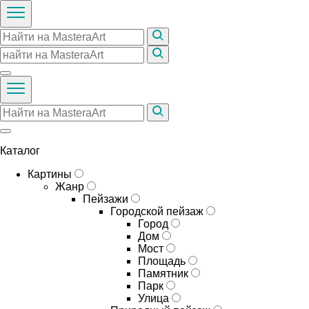
Каталог
Картины
Жанр
Пейзажи
Городской пейзаж
Город
Дом
Мост
Площадь
Памятник
Парк
Улица