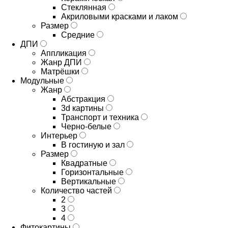
Стеклянная
Акриловыми красками и лаком
Размер
Средние
ДПИ
Аппликация
Жанр ДПИ
Матрёшки
Модульные
Жанр
Абстракция
3d картины
Транспорт и техника
Черно-белые
Интерьер
В гостиную и зал
Размер
Квадратные
Горизонтальные
Вертикальные
Количество частей
2
3
4
Фитокартины