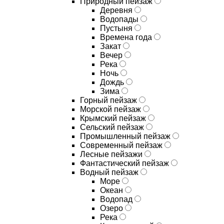
Природный пейзаж
Деревня
Водопады
Пустыня
Времена года
Закат
Вечер
Река
Ночь
Дождь
Зима
Горный пейзаж
Морской пейзаж
Крымский пейзаж
Сельский пейзаж
Промышленный пейзаж
Современный пейзаж
Лесные пейзажи
Фантастический пейзаж
Водный пейзаж
Море
Океан
Водопад
Озеро
Река