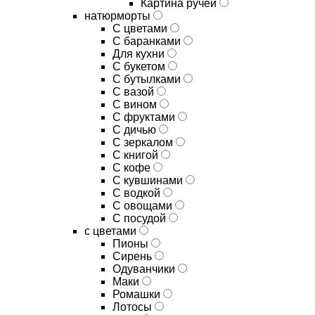
Картина ручей
натюрморты
С цветами
С баранками
Для кухни
C букетом
C бутылками
C вазой
C вином
C фруктами
C дичью
C зеркалом
C книгой
C кофе
C кувшинами
C водкой
C овощами
C посудой
с цветами
Пионы
Сирень
Одуванчики
Маки
Ромашки
Лотосы