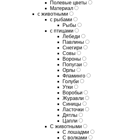
Полевые цветы
Материал
с животными
с рыбами
Рыбы
с птицами
Лебеди
Павлины
Снегири
Совы
Вороны
Попугаи
Орлы
Фламинго
Голуби
Утки
Воробьи
Журавли
Синицы
Ласточки
Дятлы
Цапли
С животными
С лошадми
С волками