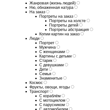
Жанровая (жизнь людей)
Ню, обнаженная натура
На заказ
Портреты на заказ
Портреты на холсте
Портреты детей
Портреты абстракция
Копии картин на заказ
Люди
Портрет
Мужчина
С женщинами
Картины с детьми
Старик
С девушками
Дети
Семья
Знаменитые
Космос
Фрукты, овощи, ягоды
Транспорт
С кораблём
С мотоциклом
С парусником
С автомобилем