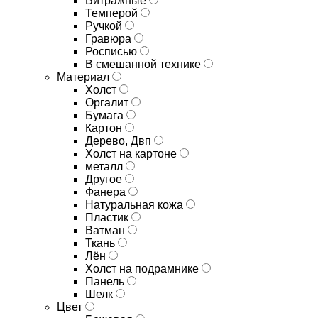
Витражные
Темперой
Ручкой
Гравюра
Росписью
В смешанной технике
Материал
Холст
Оргалит
Бумага
Картон
Дерево, Двп
Холст на картоне
металл
Другое
Фанера
Натуральная кожа
Пластик
Ватман
Ткань
Лён
Холст на подрамнике
Панель
Шелк
Цвет