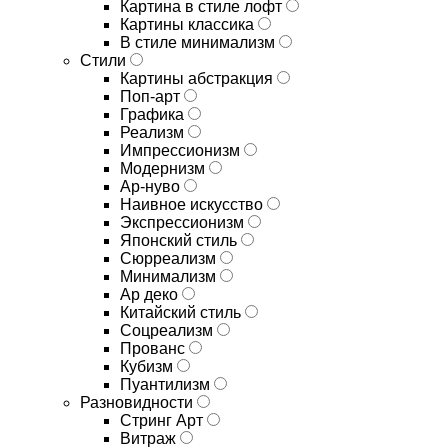
Картина в стиле лофт
Картины классика
В стиле минимализм
Стили
Картины абстракция
Поп-арт
Графика
Реализм
Импрессионизм
Модернизм
Ар-нуво
Наивное искусство
Экспрессионизм
Японский стиль
Сюрреализм
Минимализм
Ар деко
Китайский стиль
Соцреализм
Прованс
Кубизм
Пуантилизм
Разновидности
Стринг Арт
Витраж