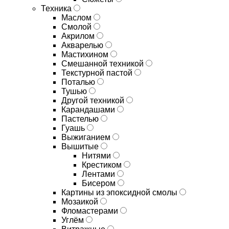
Техника
Маслом
Смолой
Акрилом
Акварелью
Мастихином
Смешанной техникой
Текстурной пастой
Поталью
Тушью
Другой техникой
Карандашами
Пастелью
Гуашь
Выжиганием
Вышитые
Нитями
Крестиком
Лентами
Бисером
Картины из эпоксидной смолы
Мозаикой
Фломастерами
Углём