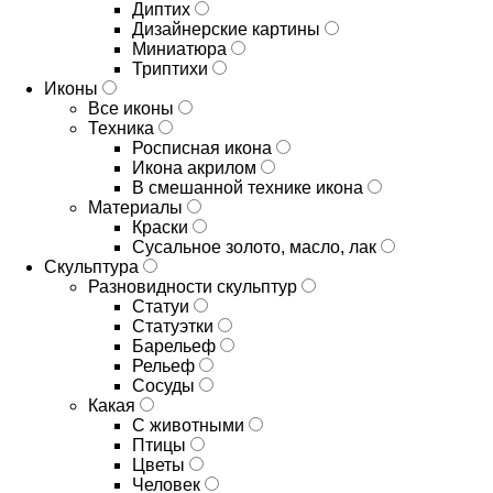
Диптих
Дизайнерские картины
Миниатюра
Триптихи
Иконы
Все иконы
Техника
Росписная икона
Икона акрилом
В смешанной технике икона
Материалы
Краски
Сусальное золото, масло, лак
Скульптура
Разновидности скульптур
Статуи
Статуэтки
Барельеф
Рельеф
Сосуды
Какая
С животными
Птицы
Цветы
Человек