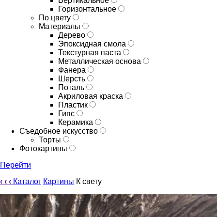
Вертикальное
Горизонтальное
По цвету
Материалы
Дерево
Эпоксидная смола
Текстурная паста
Металлическая основа
Фанера
Шерсть
Поталь
Акриловая краска
Пластик
Гипс
Керамика
Съедобное искусство
Торты
Фотокартины
Перейти
‹
‹
‹
Каталог
Картины
К свету