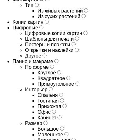
Тип
Из живых растений
Из сухих растений
Копии картин
Цифровые
Цифровые копии картин
Шаблоны для печати
Постеры и плакаты
Открытки и наклейки
Другое
Панно и макраме
По форме
Круглое
Квадратное
Прямоугольное
Интерьер
Спальня
Гостиная
Прихожая
Офис
Кабинет
Размер
Большое
Маленькое