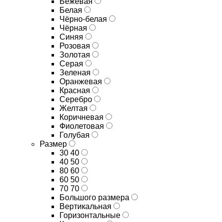
Бежевая
Белая
Чёрно-белая
Чёрная
Синяя
Розовая
Золотая
Серая
Зеленая
Оранжевая
Красная
Серебро
Желтая
Коричневая
Фиолетовая
Голубая
Размер
30 40
40 50
80 60
60 50
70 70
Большого размера
Вертикальная
Горизонтальные