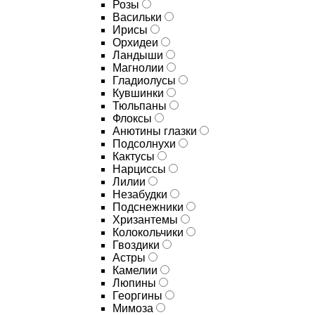
Розы
Васильки
Ирисы
Орхидеи
Ландыши
Магнолии
Гладиолусы
Кувшинки
Тюльпаны
Флоксы
Анютины глазки
Подсолнухи
Кактусы
Нарциссы
Лилии
Незабудки
Подснежники
Хризантемы
Колокольчики
Гвоздики
Астры
Камелии
Люпины
Георгины
Мимоза