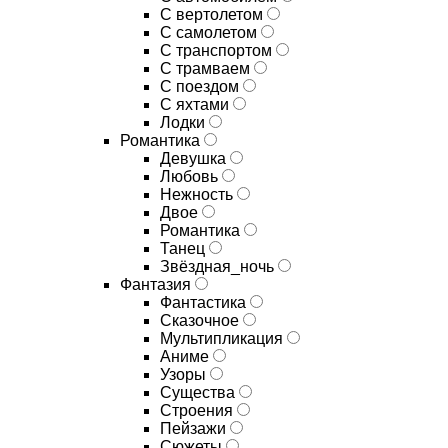
С вертолетом
С самолетом
С транспортом
С трамваем
С поездом
С яхтами
Лодки
Романтика
Девушка
Любовь
Нежность
Двое
Романтика
Танец
Звёздная_ночь
Фантазия
Фантастика
Сказочное
Мультипликация
Аниме
Узоры
Существа
Строения
Пейзажи
Сюжеты