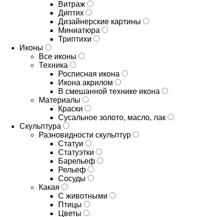
Витраж
Диптих
Дизайнерские картины
Миниатюра
Триптихи
Иконы
Все иконы
Техника
Росписная икона
Икона акрилом
В смешанной технике икона
Материалы
Краски
Сусальное золото, масло, лак
Скульптура
Разновидности скульптур
Статуи
Статуэтки
Барельеф
Рельеф
Сосуды
Какая
С животными
Птицы
Цветы