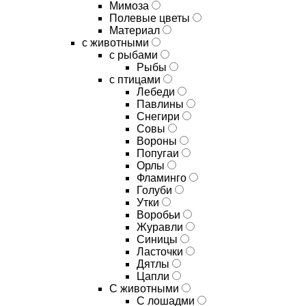
Мимоза
Полевые цветы
Материал
с животными
с рыбами
Рыбы
с птицами
Лебеди
Павлины
Снегири
Совы
Вороны
Попугаи
Орлы
Фламинго
Голуби
Утки
Воробьи
Журавли
Синицы
Ласточки
Дятлы
Цапли
С животными
С лошадми