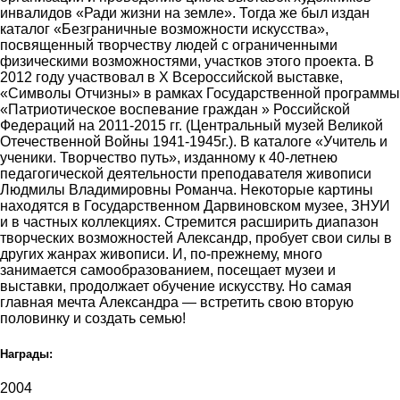
инвалидов «Ради жизни на земле». Тогда же был издан
каталог «Безграничные возможности искусства»,
посвященный творчеству людей с ограниченными
физическими возможностями, участков этого проекта. В
2012 году участвовал в Х Всероссийской выставке,
«Символы Отчизны» в рамках Государственной программы
«Патриотическое воспевание граждан » Российской
Федераций на 2011-2015 гг. (Центральный музей Великой
Отечественной Войны 1941-1945г.). В каталоге «Учитель и
ученики. Творчество путь», изданному к 40-летнею
педагогической деятельности преподавателя живописи
Людмилы Владимировны Романча. Некоторые картины
находятся в Государственном Дарвиновском музее, ЗНУИ
и в частных коллекциях. Стремится расширить диапазон
творческих возможностей Александр, пробует свои силы в
других жанрах живописи. И, по-прежнему, много
занимается самообразованием, посещает музеи и
выставки, продолжает обучение искусству. Но самая
главная мечта Александра — встретить свою вторую
половинку и создать семью!
Награды:
2004