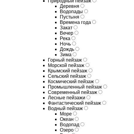
Природный пейзаж
Деревня
Водопады
Пустыня
Времена года
Закат
Вечер
Река
Ночь
Дождь
Зима
Горный пейзаж
Морской пейзаж
Крымский пейзаж
Сельский пейзаж
Космический пейзаж
Промышленный пейзаж
Современный пейзаж
Лесные пейзажи
Фантастический пейзаж
Водный пейзаж
Море
Океан
Водопад
Озеро