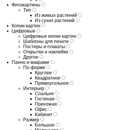
Фитокартины
Тип
Из живых растений
Из сухих растений
Копии картин
Цифровые
Цифровые копии картин
Шаблоны для печати
Постеры и плакаты
Открытки и наклейки
Другое
Панно и макраме
По форме
Круглое
Квадратное
Прямоугольное
Интерьер
Спальня
Гостиная
Прихожая
Офис
Кабинет
Размер
Большое