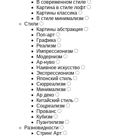
В современном стиле
Картина в стиле лофт
Картины классика
В стиле минимализм
Стили
Картины абстракция
Поп-арт
Графика
Реализм
Импрессионизм
Модернизм
Ар-нуво
Наивное искусство
Экспрессионизм
Японский стиль
Сюрреализм
Минимализм
Ар деко
Китайский стиль
Соцреализм
Прованс
Кубизм
Пуантилизм
Разновидности
Стринг Арт