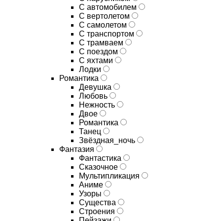
С автомобилем
С вертолетом
С самолетом
С транспортом
С трамваем
С поездом
С яхтами
Лодки
Романтика
Девушка
Любовь
Нежность
Двое
Романтика
Танец
Звёздная_ночь
Фантазия
Фантастика
Сказочное
Мультипликация
Аниме
Узоры
Существа
Строения
Пейзажи