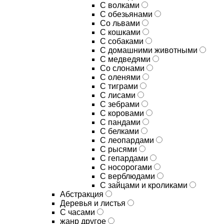
С волками
С обезьянами
Со львами
С кошками
С собаками
С домашними животными
С медведями
Со слонами
С оленями
С тиграми
С лисами
С зебрами
С коровами
С пандами
С белками
С леопардами
С рысями
С гепардами
С носорогами
С верблюдами
С зайцами и кроликами
Абстракция
Деревья и листья
С часами
жанр другое