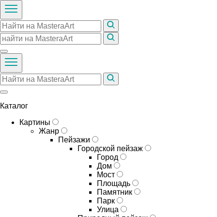
Каталог
Картины
Жанр
Пейзажи
Городской пейзаж
Город
Дом
Мост
Площадь
Памятник
Парк
Улица