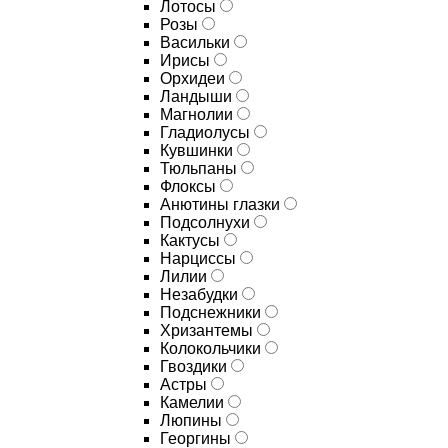
Лотосы
Розы
Васильки
Ирисы
Орхидеи
Ландыши
Магнолии
Гладиолусы
Кувшинки
Тюльпаны
Флоксы
Анютины глазки
Подсолнухи
Кактусы
Нарциссы
Лилии
Незабудки
Подснежники
Хризантемы
Колокольчики
Гвоздики
Астры
Камелии
Люпины
Георгины