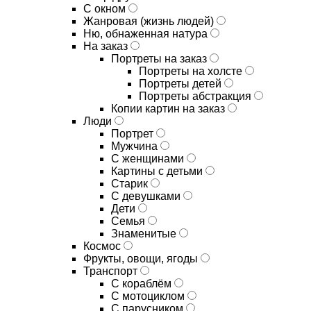
С окном
Жанровая (жизнь людей)
Ню, обнаженная натура
На заказ
Портреты на заказ
Портреты на холсте
Портреты детей
Портреты абстракция
Копии картин на заказ
Люди
Портрет
Мужчина
С женщинами
Картины с детьми
Старик
С девушками
Дети
Семья
Знаменитые
Космос
Фрукты, овощи, ягоды
Транспорт
С кораблём
С мотоциклом
С парусником