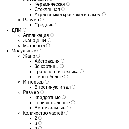
Керамическая
Стеклянная
Акриловыми красками и лаком
Размер
Средние
ДПИ
Аппликация
Жанр ДПИ
Матрёшки
Модульные
Жанр
Абстракция
3d картины
Транспорт и техника
Черно-белые
Интерьер
В гостиную и зал
Размер
Квадратные
Горизонтальные
Вертикальные
Количество частей
2
3
4