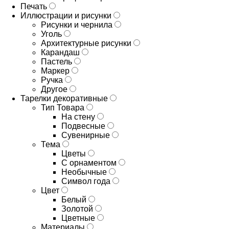
Печать
Иллюстрации и рисунки
Рисунки и чернила
Уголь
Архитектурные рисунки
Карандаш
Пастель
Маркер
Ручка
Другое
Тарелки декоративные
Тип Товара
На стену
Подвесные
Сувенирные
Тема
Цветы
С орнаментом
Необычные
Символ года
Цвет
Белый
Золотой
Цветные
Материалы