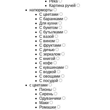
Река
Картина ручей
натюрморты
С цветами
С баранками
Для кухни
C букетом
C бутылками
C вазой
C вином
C фруктами
C дичью
C зеркалом
C книгой
C кофе
C кувшинами
C водкой
C овощами
C посудой
с цветами
Пионы
Сирень
Одуванчики
Маки
Ромашки