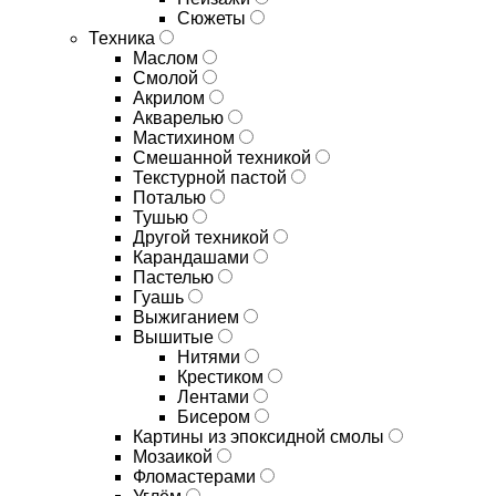
Сюжеты
Техника
Маслом
Смолой
Акрилом
Акварелью
Мастихином
Смешанной техникой
Текстурной пастой
Поталью
Тушью
Другой техникой
Карандашами
Пастелью
Гуашь
Выжиганием
Вышитые
Нитями
Крестиком
Лентами
Бисером
Картины из эпоксидной смолы
Мозаикой
Фломастерами