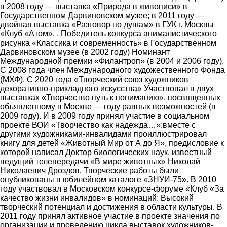
в 2008 году ― выставка «Природа в живописи» в
Государственном Дарвиновском музее; в 2011 году ―
двойная выставка «Разговор по душам» в ГУК г. Москвы
«Клуб «Атом». . Победитель конкурса анималистического
рисунка «Классика и современность» в Государственном
Дарвиновском музее (в 2002 году) Номинант
Международной премии «Филантроп» (в 2004 и 2006 году).
С 2008 года член Международного художественного Фонда
(МХФ). С 2020 года «Творческий союз художников
декоративно-прикладного искусства» Участвовал в двух
выставках «Творчество путь к пониманию», посвященных
объявленному в Москве ― году равных возможностей (в
2009 году). И в 2009 году принял участие в социальном
проекте ВОИ «Творчество как надежда…»:вместе с
другими художниками-инвалидами проиллюстрировал
книгу для детей «Животный Мир от А до Я», предисловие к
которой написал Доктор биологических наук, известный
ведущий телепередачи «В мире животных» Николай
Николаевич Дроздов. Творческие работы были
опубликованы в юбилейном каталоге «ЗНУИ-75». В 2010
году участвовал в Московском конкурсе-форуме «Клуб «За
качество жизни инвалидов» в номинаций: Высокий
творческий потенциал и достижения в области культуры. В
2011 году принял активное участие в проекте значения по
организации и проведению цикла выставок художников-