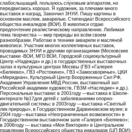
слабослышащий, пользуюсь слуховым аппаратом, но
передвигаюсь хорошо. Я художник, за плечами много
выставок и наград, Закончил ЗНУИ. Пишу картины в
основном маслом, акварелью. Стипендиат Всероссийского
общества инвалидов (ВОИ). В живописи отдаю
предпочтение реалистическому направлению. Любимая
тема творчества ― мир природы во всём своем
разнообразии. Работаю в технике акварели и масляной
живописи. Участник многих коллективных выставок,
проводимых ЗНУИ и другими организациями (Московские
выставки -ВОИ, МГО ВОИ, Городской социокультурный
Центр «Надежда» и др.) в государственных выставочных
залах и культурных центрах Москвы (ГВЗ «Галерея
«Беляево», ГВЗ «Ростокино», ГВЗ «Замоскворечье», ЦКИ
«Меридиан», Культурный Центр Вооруженных Сил РФ,
Академия Управления МВД России, выставочный зал
Российской академии художеств, ГВЗМ «Наследие» и др.).
Персональные выставки: в 2001году ―выставка в Школе-
интернате №17для детей с заболеваниями опорно-
двигательной системы; в 2003году ―выставка «Светлый
лик природы», в Государственном Дарвиновском музее; в
2004 году―выставка «Неограниченные возможности» в
Государственном выставочном зале «Галерея «Беляево»;
в 2006году ― выставка «Моя Виктория» в Центральном
правлении Всероссийского общества инвалидов (ЦП ВОИ);