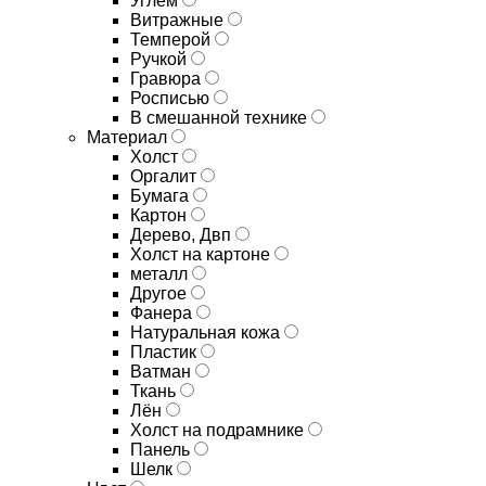
Углём
Витражные
Темперой
Ручкой
Гравюра
Росписью
В смешанной технике
Материал
Холст
Оргалит
Бумага
Картон
Дерево, Двп
Холст на картоне
металл
Другое
Фанера
Натуральная кожа
Пластик
Ватман
Ткань
Лён
Холст на подрамнике
Панель
Шелк