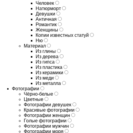
Человек
Натюрморт
Девушки
Античная
Романтик
Женщины
Копии известных статуй
Ню
Материал
Из глины
Из дерева
Из гипса
Из пластика
Из керамики
Из меди
Из металла
Фотографии
Чёрно-белые
Цветные
Фотографии девушек
Красивые фотографии
Фотографии женщин
Голые фотографии
Фотографии мужчин
Фотографии моря