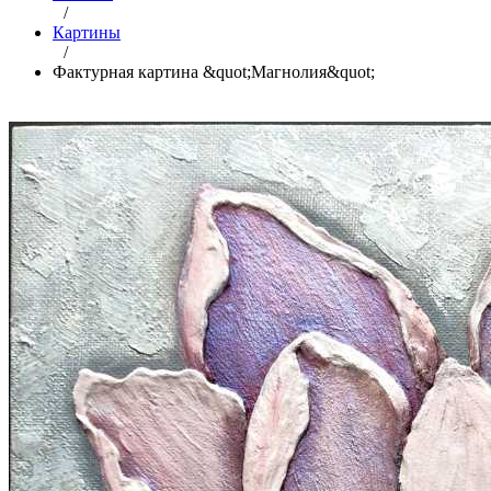
/
Картины
/
Фактурная картина &quot;Магнолия&quot;