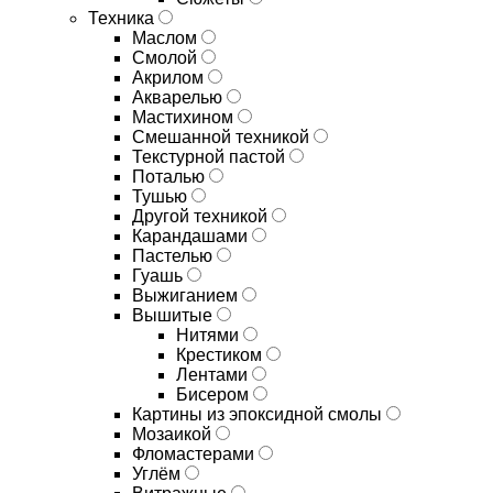
Техника
Маслом
Смолой
Акрилом
Акварелью
Мастихином
Смешанной техникой
Текстурной пастой
Поталью
Тушью
Другой техникой
Карандашами
Пастелью
Гуашь
Выжиганием
Вышитые
Нитями
Крестиком
Лентами
Бисером
Картины из эпоксидной смолы
Мозаикой
Фломастерами
Углём