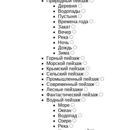
Природный пейзаж
Деревня
Водопады
Пустыня
Времена года
Закат
Вечер
Река
Ночь
Дождь
Зима
Горный пейзаж
Морской пейзаж
Крымский пейзаж
Сельский пейзаж
Промышленный пейзаж
Современный пейзаж
Лесные пейзажи
Фантастический пейзаж
Водный пейзаж
Море
Океан
Водопад
Озеро
Река