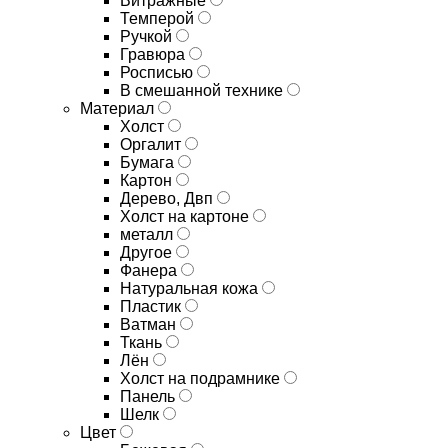
Витражные
Темперой
Ручкой
Гравюра
Росписью
В смешанной технике
Материал
Холст
Оргалит
Бумага
Картон
Дерево, Двп
Холст на картоне
металл
Другое
Фанера
Натуральная кожа
Пластик
Ватман
Ткань
Лён
Холст на подрамнике
Панель
Шелк
Цвет