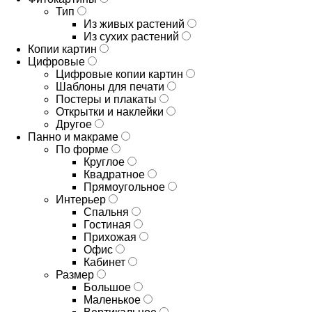
Тип
Из живых растений
Из сухих растений
Копии картин
Цифровые
Цифровые копии картин
Шаблоны для печати
Постеры и плакаты
Открытки и наклейки
Другое
Панно и макраме
По форме
Круглое
Квадратное
Прямоугольное
Интерьер
Спальня
Гостиная
Прихожая
Офис
Кабинет
Размер
Большое
Маленькое