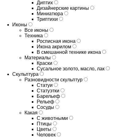
Диптих
Дизайнерские картины
Миниатюра
Триптихи
Иконы
Все иконы
Техника
Росписная икона
Икона акрилом
В смешанной технике икона
Материалы
Краски
Сусальное золото, масло, лак
Скульптура
Разновидности скульптур
Статуи
Статуэтки
Барельеф
Рельеф
Сосуды
Какая
С животными
Птицы
Цветы
Человек