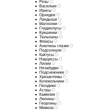
Розы
Васильки
Ирисы
Орхидеи
Ландыши
Магнолии
Гладиолусы
Кувшинки
Тюльпаны
Флоксы
Анютины глазки
Подсолнухи
Кактусы
Нарциссы
Лилии
Незабудки
Подснежники
Хризантемы
Колокольчики
Гвоздики
Астры
Камелии
Люпины
Георгины
Мимоза