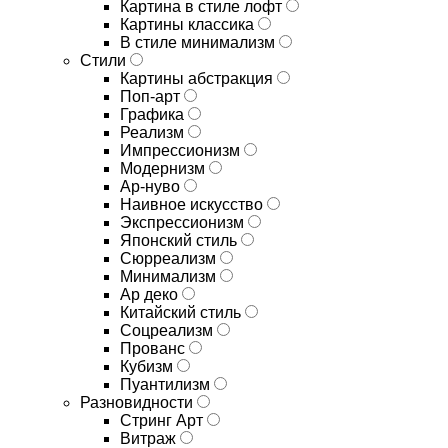
Картина в стиле лофт
Картины классика
В стиле минимализм
Стили
Картины абстракция
Поп-арт
Графика
Реализм
Импрессионизм
Модернизм
Ар-нуво
Наивное искусство
Экспрессионизм
Японский стиль
Сюрреализм
Минимализм
Ар деко
Китайский стиль
Соцреализм
Прованс
Кубизм
Пуантилизм
Разновидности
Стринг Арт
Витраж