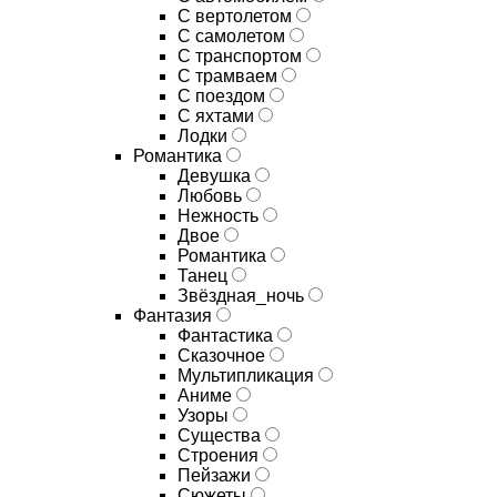
С вертолетом
С самолетом
С транспортом
С трамваем
С поездом
С яхтами
Лодки
Романтика
Девушка
Любовь
Нежность
Двое
Романтика
Танец
Звёздная_ночь
Фантазия
Фантастика
Сказочное
Мультипликация
Аниме
Узоры
Существа
Строения
Пейзажи
Сюжеты