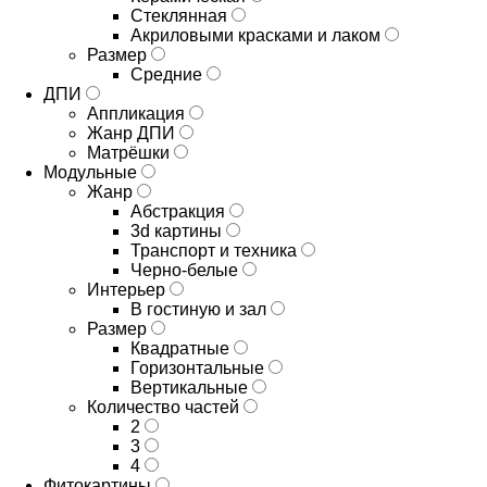
Стеклянная
Акриловыми красками и лаком
Размер
Средние
ДПИ
Аппликация
Жанр ДПИ
Матрёшки
Модульные
Жанр
Абстракция
3d картины
Транспорт и техника
Черно-белые
Интерьер
В гостиную и зал
Размер
Квадратные
Горизонтальные
Вертикальные
Количество частей
2
3
4
Фитокартины