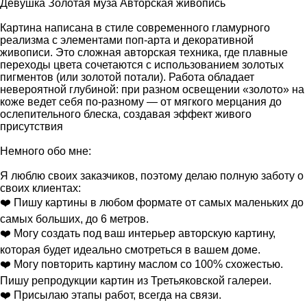
Девушка Золотая муза Авторская живопись
Картина написана в стиле современного гламурного
реализма с элементами поп-арта и декоративной
живописи. Это сложная авторская техника, где плавные
переходы цвета сочетаются с использованием золотых
пигментов (или золотой потали). Работа обладает
невероятной глубиной: при разном освещении «золото» на
коже ведет себя по-разному — от мягкого мерцания до
ослепительного блеска, создавая эффект живого
присутствия
Немного обо мне:
Я люблю своих заказчиков, поэтому делаю полную заботу о
своих клиентах:
❤️ Пишу картины в любом формате от самых маленьких до
самых больших, до 6 метров.
❤️ Могу создать под ваш интерьер авторскую картину,
которая будет идеально смотреться в вашем доме.
❤️ Могу повторить картину маслом со 100% схожестью.
Пишу репродукции картин из Третьяковской галереи.
❤️ Присылаю этапы работ, всегда на связи.