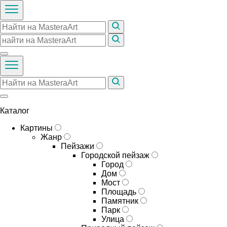
Каталог
Картины
Жанр
Пейзажи
Городской пейзаж
Город
Дом
Мост
Площадь
Памятник
Парк
Улица