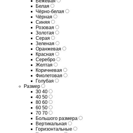
Бежевая
Белая
Чёрно-белая
Чёрная
Синяя
Розовая
Золотая
Серая
Зеленая
Оранжевая
Красная
Серебро
Желтая
Коричневая
Фиолетовая
Голубая
Размер
30 40
40 50
80 60
60 50
70 70
Большого размера
Вертикальная
Горизонтальные