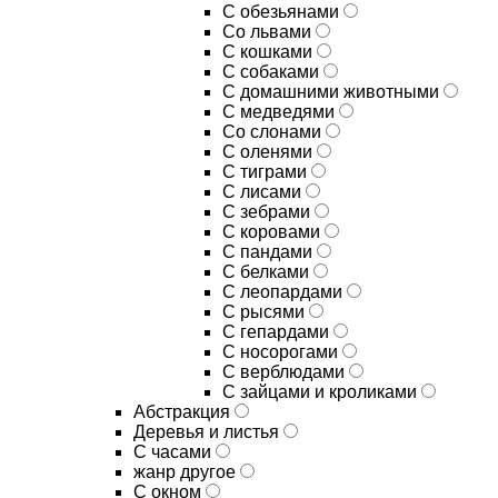
С обезьянами
Со львами
С кошками
С собаками
С домашними животными
С медведями
Со слонами
С оленями
С тиграми
С лисами
С зебрами
С коровами
С пандами
С белками
С леопардами
С рысями
С гепардами
С носорогами
С верблюдами
С зайцами и кроликами
Абстракция
Деревья и листья
С часами
жанр другое
С окном