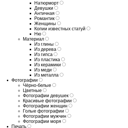
Натюрморт
Девушки
Античная
Романтик
Женщины
Копии известных статуй
Ню
Материал
Из глины
Из дерева
Из гипса
Из пластика
Из керамики
Из меди
Из металла
Фотографии
Чёрно-белые
Цветные
Фотографии девушек
Красивые фотографии
Фотографии женщин
Голые фотографии
Фотографии мужчин
Фотографии моря
Печать