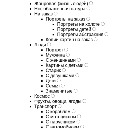
Жанровая (жизнь людей)
Ню, обнаженная натура
На заказ
Портреты на заказ
Портреты на холсте
Портреты детей
Портреты абстракция
Копии картин на заказ
Люди
Портрет
Мужчина
С женщинами
Картины с детьми
Старик
С девушками
Дети
Семья
Знаменитые
Космос
Фрукты, овощи, ягоды
Транспорт
С кораблём
С мотоциклом
С парусником
С автомобилем