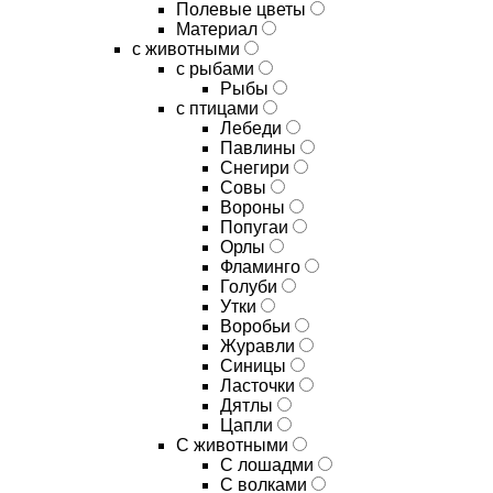
Полевые цветы
Материал
с животными
с рыбами
Рыбы
с птицами
Лебеди
Павлины
Снегири
Совы
Вороны
Попугаи
Орлы
Фламинго
Голуби
Утки
Воробьи
Журавли
Синицы
Ласточки
Дятлы
Цапли
С животными
С лошадми
С волками