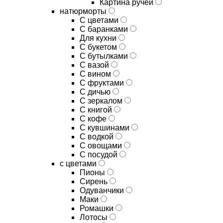
Картина ручей
натюрморты
С цветами
С баранками
Для кухни
C букетом
C бутылками
C вазой
C вином
C фруктами
C дичью
C зеркалом
C книгой
C кофе
C кувшинами
C водкой
C овощами
C посудой
с цветами
Пионы
Сирень
Одуванчики
Маки
Ромашки
Лотосы