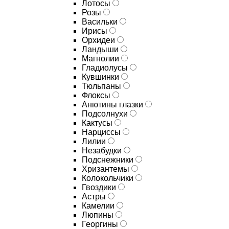
Лотосы
Розы
Васильки
Ирисы
Орхидеи
Ландыши
Магнолии
Гладиолусы
Кувшинки
Тюльпаны
Флоксы
Анютины глазки
Подсолнухи
Кактусы
Нарциссы
Лилии
Незабудки
Подснежники
Хризантемы
Колокольчики
Гвоздики
Астры
Камелии
Люпины
Георгины