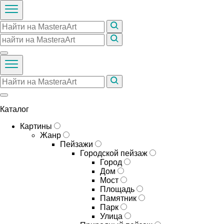
Каталог
Картины
Жанр
Пейзажи
Городской пейзаж
Город
Дом
Мост
Площадь
Памятник
Парк
Улица