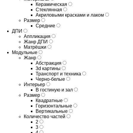
Керамическая
Стеклянная
Акриловыми красками и лаком
Размер
Средние
ДПИ
Аппликация
Жанр ДПИ
Матрёшки
Модульные
Жанр
Абстракция
3d картины
Транспорт и техника
Черно-белые
Интерьер
В гостиную и зал
Размер
Квадратные
Горизонтальные
Вертикальные
Количество частей
2
3
4