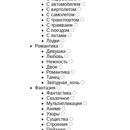
С автомобилем
С вертолетом
С самолетом
С транспортом
С трамваем
С поездом
С яхтами
Лодки
Романтика
Девушка
Любовь
Нежность
Двое
Романтика
Танец
Звёздная_ночь
Фантазия
Фантастика
Сказочное
Мультипликация
Аниме
Узоры
Существа
Строения
Пейзажи