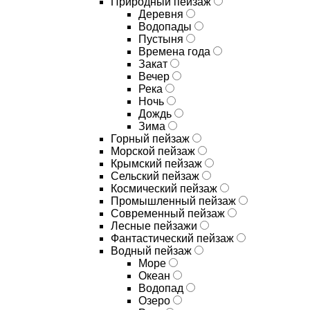
Природный пейзаж
Деревня
Водопады
Пустыня
Времена года
Закат
Вечер
Река
Ночь
Дождь
Зима
Горный пейзаж
Морской пейзаж
Крымский пейзаж
Сельский пейзаж
Космический пейзаж
Промышленный пейзаж
Современный пейзаж
Лесные пейзажи
Фантастический пейзаж
Водный пейзаж
Море
Океан
Водопад
Озеро