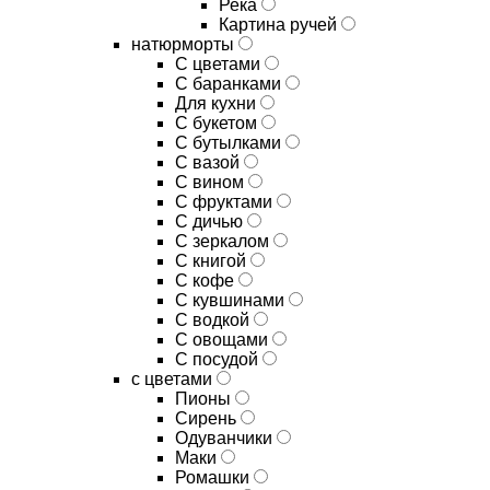
Река
Картина ручей
натюрморты
С цветами
С баранками
Для кухни
C букетом
C бутылками
C вазой
C вином
C фруктами
C дичью
C зеркалом
C книгой
C кофе
C кувшинами
C водкой
C овощами
C посудой
с цветами
Пионы
Сирень
Одуванчики
Маки
Ромашки