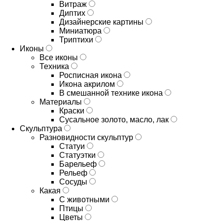
Витраж
Диптих
Дизайнерские картины
Миниатюра
Триптихи
Иконы
Все иконы
Техника
Росписная икона
Икона акрилом
В смешанной технике икона
Материалы
Краски
Сусальное золото, масло, лак
Скульптура
Разновидности скульптур
Статуи
Статуэтки
Барельеф
Рельеф
Сосуды
Какая
С животными
Птицы
Цветы