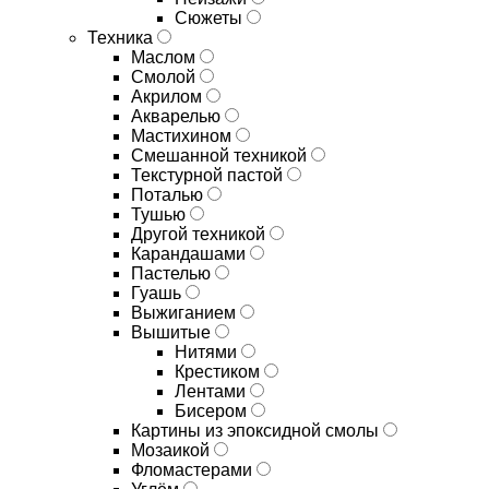
Сюжеты
Техника
Маслом
Смолой
Акрилом
Акварелью
Мастихином
Смешанной техникой
Текстурной пастой
Поталью
Тушью
Другой техникой
Карандашами
Пастелью
Гуашь
Выжиганием
Вышитые
Нитями
Крестиком
Лентами
Бисером
Картины из эпоксидной смолы
Мозаикой
Фломастерами