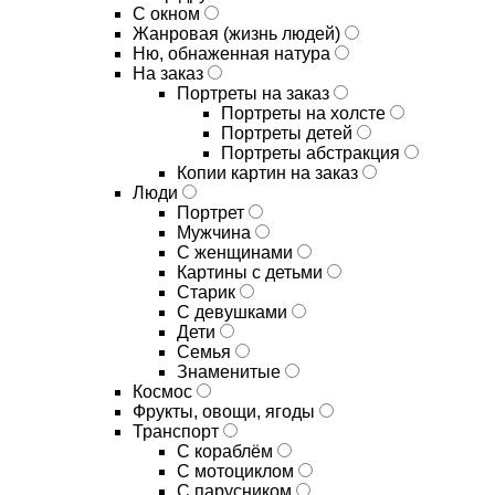
С окном
Жанровая (жизнь людей)
Ню, обнаженная натура
На заказ
Портреты на заказ
Портреты на холсте
Портреты детей
Портреты абстракция
Копии картин на заказ
Люди
Портрет
Мужчина
С женщинами
Картины с детьми
Старик
С девушками
Дети
Семья
Знаменитые
Космос
Фрукты, овощи, ягоды
Транспорт
С кораблём
С мотоциклом
С парусником