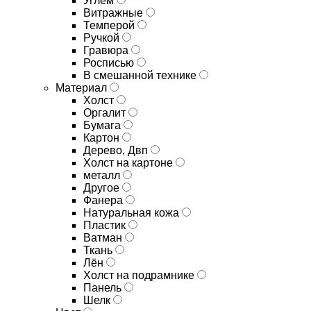
Углём
Витражные
Темперой
Ручкой
Гравюра
Росписью
В смешанной технике
Материал
Холст
Оргалит
Бумага
Картон
Дерево, Двп
Холст на картоне
металл
Другое
Фанера
Натуральная кожа
Пластик
Ватман
Ткань
Лён
Холст на подрамнике
Панель
Шелк