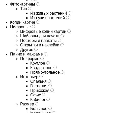
Фитокартины
Тип
Из живых растений
Из сухих растений
Копии картин
Цифровые
Цифровые копии картин
Шаблоны для печати
Постеры и плакаты
Открытки и наклейки
Другое
Панно и макраме
По форме
Круглое
Квадратное
Прямоугольное
Интерьер
Спальня
Гостиная
Прихожая
Офис
Кабинет
Размер
Большое