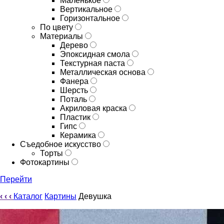
Маленькое
Вертикальное
Горизонтальное
По цвету
Материалы
Дерево
Эпоксидная смола
Текстурная паста
Металлическая основа
Фанера
Шерсть
Поталь
Акриловая краска
Пластик
Гипс
Керамика
Съедобное искусство
Торты
Фотокартины
Перейти
‹
‹
‹
Каталог
Картины
Девушка