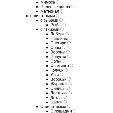
Мимоза
Полевые цветы
Материал
с животными
с рыбами
Рыбы
с птицами
Лебеди
Павлины
Снегири
Совы
Вороны
Попугаи
Орлы
Фламинго
Голуби
Утки
Воробьи
Журавли
Синицы
Ласточки
Дятлы
Цапли
С животными
С лошадми