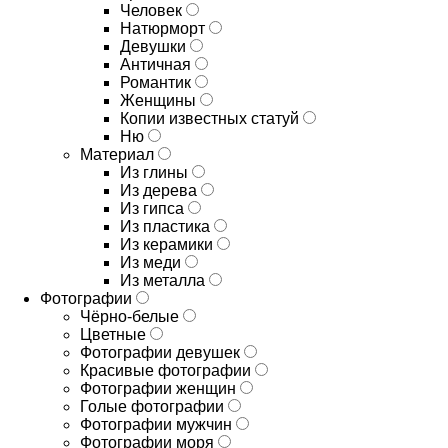
Человек
Натюрморт
Девушки
Античная
Романтик
Женщины
Копии известных статуй
Ню
Материал
Из глины
Из дерева
Из гипса
Из пластика
Из керамики
Из меди
Из металла
Фотографии
Чёрно-белые
Цветные
Фотографии девушек
Красивые фотографии
Фотографии женщин
Голые фотографии
Фотографии мужчин
Фотографии моря