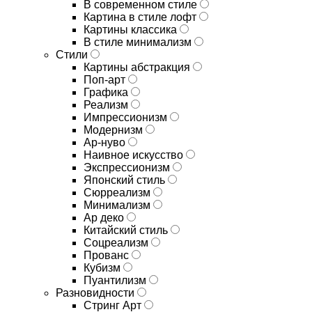
В современном стиле
Картина в стиле лофт
Картины классика
В стиле минимализм
Стили
Картины абстракция
Поп-арт
Графика
Реализм
Импрессионизм
Модернизм
Ар-нуво
Наивное искусство
Экспрессионизм
Японский стиль
Сюрреализм
Минимализм
Ар деко
Китайский стиль
Соцреализм
Прованс
Кубизм
Пуантилизм
Разновидности
Стринг Арт