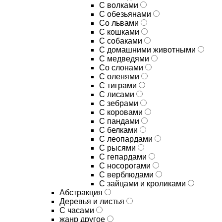
С волками
С обезьянами
Со львами
С кошками
С собаками
С домашними животными
С медведями
Со слонами
С оленями
С тиграми
С лисами
С зебрами
С коровами
С пандами
С белками
С леопардами
С рысями
С гепардами
С носорогами
С верблюдами
С зайцами и кроликами
Абстракция
Деревья и листья
С часами
жанр другое