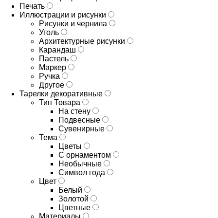
Печать
Иллюстрации и рисунки
Рисунки и чернила
Уголь
Архитектурные рисунки
Карандаш
Пастель
Маркер
Ручка
Другое
Тарелки декоративные
Тип Товара
На стену
Подвесные
Сувенирные
Тема
Цветы
С орнаментом
Необычные
Символ года
Цвет
Белый
Золотой
Цветные
Материалы