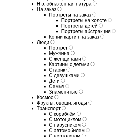
Ню, обнаженная натура
На заказ
Портреты на заказ
Портреты на холсте
Портреты детей
Портреты абстракция
Копии картин на заказ
Люди
Портрет
Мужчина
С женщинами
Картины с детьми
Старик
С девушками
Дети
Семья
Знаменитые
Космос
Фрукты, овощи, ягоды
Транспорт
С кораблём
С мотоциклом
С парусником
С автомобилем
С вертолетом