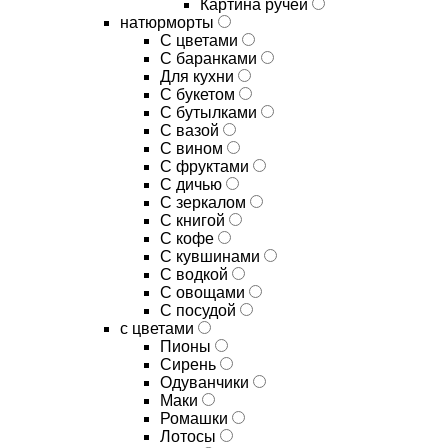
Картина ручей
натюрморты
С цветами
С баранками
Для кухни
C букетом
C бутылками
C вазой
C вином
C фруктами
C дичью
C зеркалом
C книгой
C кофе
C кувшинами
C водкой
C овощами
C посудой
с цветами
Пионы
Сирень
Одуванчики
Маки
Ромашки
Лотосы