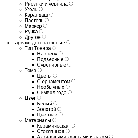
Рисунки и чернила
Уголь
Карандаш
Пастель
Маркер
Ручка
Другое
Тарелки декоративные
Тип Товара
На стену
Подвесные
Сувенирные
Тема
Цветы
С орнаментом
Необычные
Символ года
Цвет
Белый
Золотой
Цветные
Материалы
Керамическая
Стеклянная
Акриловыми красками и лаком