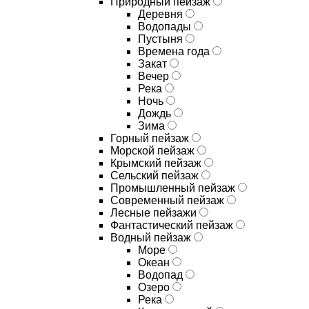
Природный пейзаж
Деревня
Водопады
Пустыня
Времена года
Закат
Вечер
Река
Ночь
Дождь
Зима
Горный пейзаж
Морской пейзаж
Крымский пейзаж
Сельский пейзаж
Промышленный пейзаж
Современный пейзаж
Лесные пейзажи
Фантастический пейзаж
Водный пейзаж
Море
Океан
Водопад
Озеро
Река