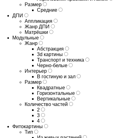
Размер
Средние
ДПИ
Аппликация
Жанр ДПИ
Матрёшки
Модульные
Жанр
Абстракция
3d картины
Транспорт и техника
Черно-белые
Интерьер
В гостиную и зал
Размер
Квадратные
Горизонтальные
Вертикальные
Количество частей
2
3
4
Фитокартины
Тип
Из живых растений