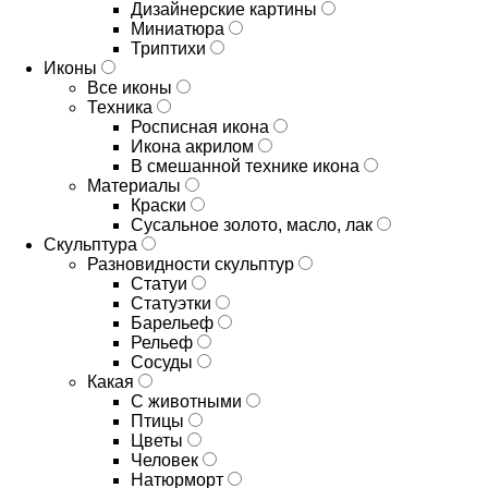
Дизайнерские картины
Миниатюра
Триптихи
Иконы
Все иконы
Техника
Росписная икона
Икона акрилом
В смешанной технике икона
Материалы
Краски
Сусальное золото, масло, лак
Скульптура
Разновидности скульптур
Статуи
Статуэтки
Барельеф
Рельеф
Сосуды
Какая
С животными
Птицы
Цветы
Человек
Натюрморт