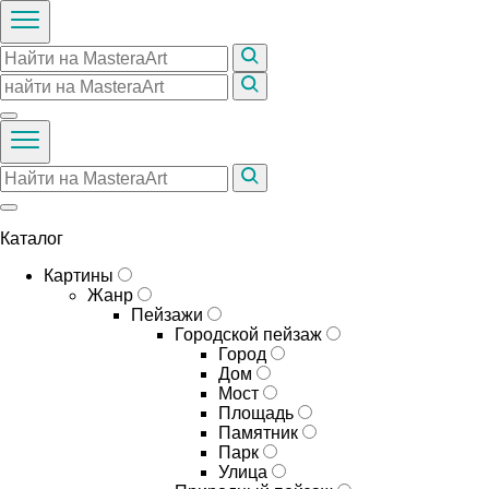
Каталог
Картины
Жанр
Пейзажи
Городской пейзаж
Город
Дом
Мост
Площадь
Памятник
Парк
Улица