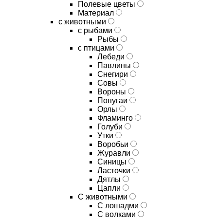
Полевые цветы
Материал
с животными
с рыбами
Рыбы
с птицами
Лебеди
Павлины
Снегири
Совы
Вороны
Попугаи
Орлы
Фламинго
Голуби
Утки
Воробьи
Журавли
Синицы
Ласточки
Дятлы
Цапли
С животными
С лошадми
С волками