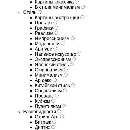
Картины классика
В стиле минимализм
Стили
Картины абстракция
Поп-арт
Графика
Реализм
Импрессионизм
Модернизм
Ар-нуво
Наивное искусство
Экспрессионизм
Японский стиль
Сюрреализм
Минимализм
Ар деко
Китайский стиль
Соцреализм
Прованс
Кубизм
Пуантилизм
Разновидности
Стринг Арт
Витраж
Диптих