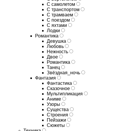
С самолетом
С транспортом
С трамваем
С поездом
С яхтами
Лодки
Романтика
Девушка
Любовь
Нежность
Двое
Романтика
Танец
Звёздная_ночь
Фантазия
Фантастика
Сказочное
Мультипликация
Аниме
Узоры
Существа
Строения
Пейзажи
Сюжеты
Техника