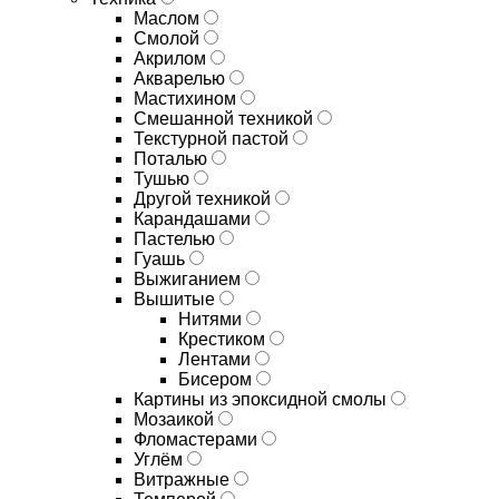
Маслом
Смолой
Акрилом
Акварелью
Мастихином
Смешанной техникой
Текстурной пастой
Поталью
Тушью
Другой техникой
Карандашами
Пастелью
Гуашь
Выжиганием
Вышитые
Нитями
Крестиком
Лентами
Бисером
Картины из эпоксидной смолы
Мозаикой
Фломастерами
Углём
Витражные