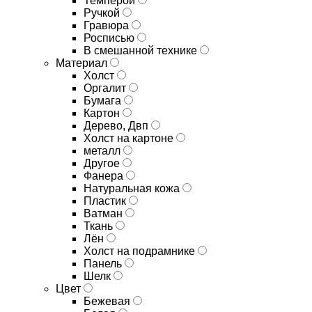
Темперой
Ручкой
Гравюра
Росписью
В смешанной технике
Материал
Холст
Оргалит
Бумага
Картон
Дерево, Двп
Холст на картоне
металл
Другое
Фанера
Натуральная кожа
Пластик
Ватман
Ткань
Лён
Холст на подрамнике
Панель
Шелк
Цвет
Бежевая