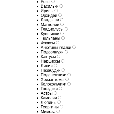
Розы
Васильки
Ирисы
Орхидеи
Ландыши
Магнолии
Гладиолусы
Кувшинки
Тюльпаны
Флоксы
Анютины глазки
Подсолнухи
Кактусы
Нарциссы
Лилии
Незабудки
Подснежники
Хризантемы
Колокольчики
Гвоздики
Астры
Камелии
Люпины
Георгины
Мимоза