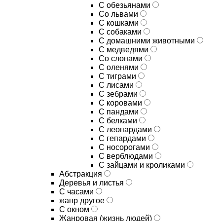
С обезьянами
Со львами
С кошками
С собаками
С домашними животными
С медведями
Со слонами
С оленями
С тиграми
С лисами
С зебрами
С коровами
С пандами
С белками
С леопардами
С гепардами
С носорогами
С верблюдами
С зайцами и кроликами
Абстракция
Деревья и листья
С часами
жанр другое
С окном
Жанровая (жизнь людей)