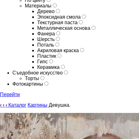
По цвету
Материалы
Дерево
Эпоксидная смола
Текстурная паста
Металлическая основа
Фанера
Шерсть
Поталь
Акриловая краска
Пластик
Гипс
Керамика
Съедобное искусство
Торты
Фотокартины
Перейти
‹
‹
‹
Каталог
Картины
Девушка.