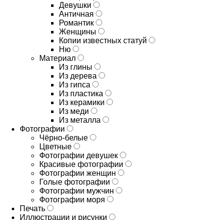
Девушки
Античная
Романтик
Женщины
Копии известных статуй
Ню
Материал
Из глины
Из дерева
Из гипса
Из пластика
Из керамики
Из меди
Из металла
Фотографии
Чёрно-белые
Цветные
Фотографии девушек
Красивые фотографии
Фотографии женщин
Голые фотографии
Фотографии мужчин
Фотографии моря
Печать
Иллюстрации и рисунки