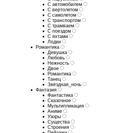
С автомобилем
С вертолетом
С самолетом
С транспортом
С трамваем
С поездом
С яхтами
Лодки
Романтика
Девушка
Любовь
Нежность
Двое
Романтика
Танец
Звёздная_ночь
Фантазия
Фантастика
Сказочное
Мультипликация
Аниме
Узоры
Существа
Строения
Пейзажи