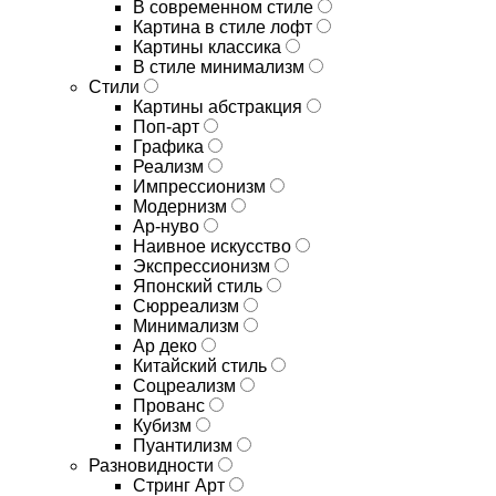
В современном стиле
Картина в стиле лофт
Картины классика
В стиле минимализм
Стили
Картины абстракция
Поп-арт
Графика
Реализм
Импрессионизм
Модернизм
Ар-нуво
Наивное искусство
Экспрессионизм
Японский стиль
Сюрреализм
Минимализм
Ар деко
Китайский стиль
Соцреализм
Прованс
Кубизм
Пуантилизм
Разновидности
Стринг Арт