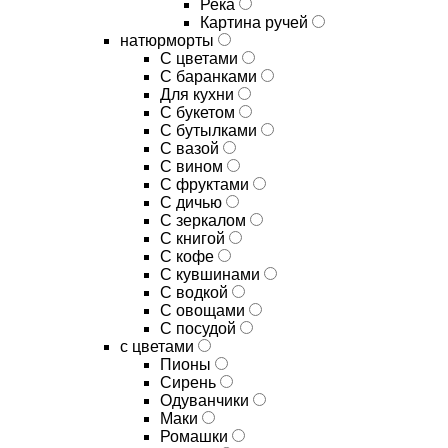
Река
Картина ручей
натюрморты
С цветами
С баранками
Для кухни
C букетом
C бутылками
C вазой
C вином
C фруктами
C дичью
C зеркалом
C книгой
C кофе
C кувшинами
C водкой
C овощами
C посудой
с цветами
Пионы
Сирень
Одуванчики
Маки
Ромашки