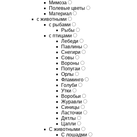
Мимоза
Полевые цветы
Материал
с животными
с рыбами
Рыбы
с птицами
Лебеди
Павлины
Снегири
Совы
Вороны
Попугаи
Орлы
Фламинго
Голуби
Утки
Воробьи
Журавли
Синицы
Ласточки
Дятлы
Цапли
С животными
С лошадми