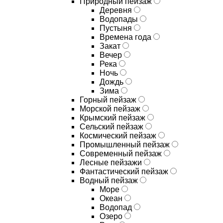
Природный пейзаж
Деревня
Водопады
Пустыня
Времена года
Закат
Вечер
Река
Ночь
Дождь
Зима
Горный пейзаж
Морской пейзаж
Крымский пейзаж
Сельский пейзаж
Космический пейзаж
Промышленный пейзаж
Современный пейзаж
Лесные пейзажи
Фантастический пейзаж
Водный пейзаж
Море
Океан
Водопад
Озеро