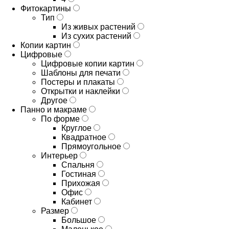
Фитокартины
Тип
Из живых растений
Из сухих растений
Копии картин
Цифровые
Цифровые копии картин
Шаблоны для печати
Постеры и плакаты
Открытки и наклейки
Другое
Панно и макраме
По форме
Круглое
Квадратное
Прямоугольное
Интерьер
Спальня
Гостиная
Прихожая
Офис
Кабинет
Размер
Большое