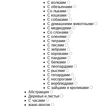
С волками
С обезьянами
Со львами
С кошками
С собаками
С домашними животными
С медведями
Со слонами
С оленями
С тиграми
С лисами
С зебрами
С коровами
С пандами
С белками
С леопардами
С рысями
С гепардами
С носорогами
С верблюдами
С зайцами и кроликами
Абстракция
Деревья и листья
С часами
жанр другое