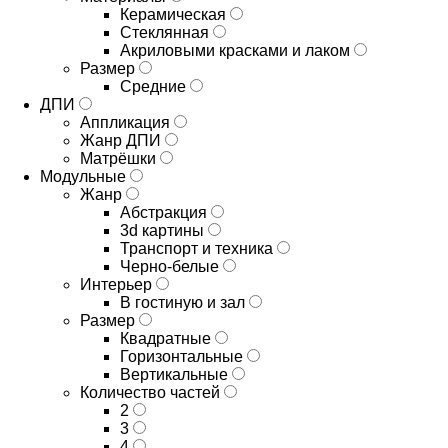
Керамическая
Стеклянная
Акриловыми красками и лаком
Размер
Средние
ДПИ
Аппликация
Жанр ДПИ
Матрёшки
Модульные
Жанр
Абстракция
3d картины
Транспорт и техника
Черно-белые
Интерьер
В гостиную и зал
Размер
Квадратные
Горизонтальные
Вертикальные
Количество частей
2
3
4