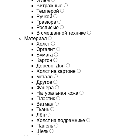
Углём
Витражные
Темперой
Ручкой
Гравюра
Росписью
В смешанной технике
Материал
Холст
Оргалит
Бумага
Картон
Дерево, Двп
Холст на картоне
металл
Другое
Фанера
Натуральная кожа
Пластик
Ватман
Ткань
Лён
Холст на подрамнике
Панель
Шелк