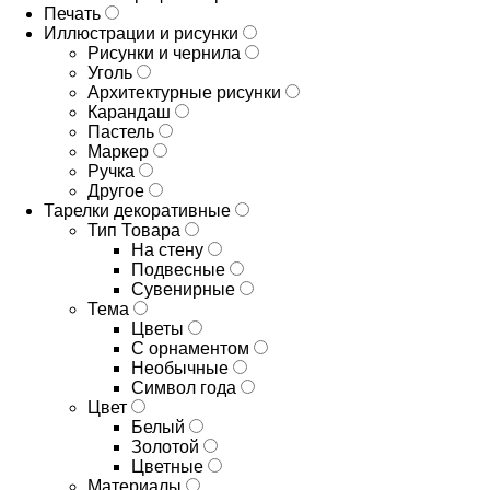
Печать
Иллюстрации и рисунки
Рисунки и чернила
Уголь
Архитектурные рисунки
Карандаш
Пастель
Маркер
Ручка
Другое
Тарелки декоративные
Тип Товара
На стену
Подвесные
Сувенирные
Тема
Цветы
С орнаментом
Необычные
Символ года
Цвет
Белый
Золотой
Цветные
Материалы