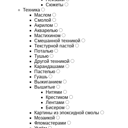
Сюжеты
Техника
Маслом
Смолой
Акрилом
Акварелью
Мастихином
Смешанной техникой
Текстурной пастой
Поталью
Тушью
Другой техникой
Карандашами
Пастелью
Гуашь
Выжиганием
Вышитые
Нитями
Крестиком
Лентами
Бисером
Картины из эпоксидной смолы
Мозаикой
Фломастерами