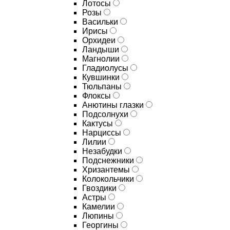
Лотосы
Розы
Васильки
Ирисы
Орхидеи
Ландыши
Магнолии
Гладиолусы
Кувшинки
Тюльпаны
Флоксы
Анютины глазки
Подсолнухи
Кактусы
Нарциссы
Лилии
Незабудки
Подснежники
Хризантемы
Колокольчики
Гвоздики
Астры
Камелии
Люпины
Георгины