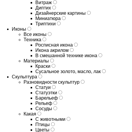
Витраж
Диптих
Дизайнерские картины
Миниатюра
Триптихи
Иконы
Все иконы
Техника
Росписная икона
Икона акрилом
В смешанной технике икона
Материалы
Краски
Сусальное золото, масло, лак
Скульптура
Разновидности скульптур
Статуи
Статуэтки
Барельеф
Рельеф
Сосуды
Какая
С животными
Птицы
Цветы