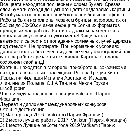
Все цвета находятся под черным слоем бумаги Срезая
слои бумаги доходя до нужного цвета создавались картины
Фотобумага не прошает ошибок и у нее большой эффект.
Работы были исполнены лезвием бритвы на форматах от
5x3 см до 30х60,см из-за дефецита больших форматов
пригодных для работы. Картины должны находиться в
нормальных условия в сухом месте! Защищать от
влажности,сырости от попадания солнечных лучей держать
под стеклом! Не протирать! При нормальных условиях
долговечность обеспечена и дольше чем у фотографий, так
как при работе срезается вся химия! Картина с годоми
сохраняет свой вид!
Картины находятся в галереях, приобретены заказчиками,
находятся в частных коллекциях -Россия Греция Кипр
,Германия Франция Испания Австралия Израиль
.Финляндия Польша, США Тайланд Чехия Грузии
Швейцария
Член международной ассоциации Vatikam ( Париж.
Франция)
Лауреат и дипломант международных конкурсов
Особые достижения
1) Мастер года 2016. Vatikam (Париж Франция)
2) 2 место лучшие работы 2017. Vatikam (Париж Франция)
3) 1 место Лучшие работы года 2019 Vatikam (Париж
Франция)