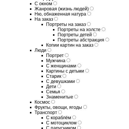
С окном
Жанровая (жизнь людей)
Ню, обнаженная натура
На заказ
Портреты на заказ
Портреты на холсте
Портреты детей
Портреты абстракция
Копии картин на заказ
Люди
Портрет
Мужчина
С женщинами
Картины с детьми
Старик
С девушками
Дети
Семья
Знаменитые
Космос
Фрукты, овощи, ягоды
Транспорт
С кораблём
С мотоциклом
С парусником