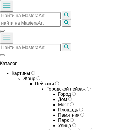
Каталог
Картины
Жанр
Пейзажи
Городской пейзаж
Город
Дом
Мост
Площадь
Памятник
Парк
Улица