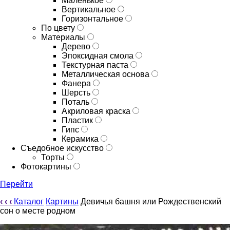
Маленькое
Вертикальное
Горизонтальное
По цвету
Материалы
Дерево
Эпоксидная смола
Текстурная паста
Металлическая основа
Фанера
Шерсть
Поталь
Акриловая краска
Пластик
Гипс
Керамика
Съедобное искусство
Торты
Фотокартины
Перейти
‹
‹
‹
Каталог
Картины
Девичья башня или Рождественский
сон о месте родном