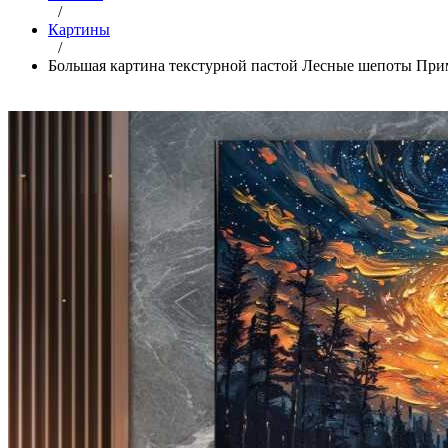
/
Картины
/
Большая картина текстурной пастой Лесные шепоты При